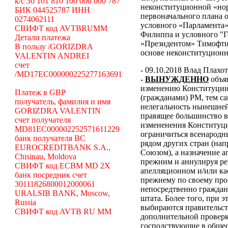
k/c 30 101 810 100 000 000 787
неконституционной «н
БИК 044525787 ИНН
первоначального плана о
0274062111
условного «Парламента»
СВИФТ код AVTBRUMM
Филиппа и условного "Г
Детали платежа
«Президентом» Тимофти
В пользу /GORIZDRA
основе неконституцион
VALENTIN ANDREI
счет
- 09.10.2018 Влад Плахо
/MD17EC000000225277163691
-
ВЫНУЖДЕННО
объя
изменению Конституции 
Платеж в GBP
(гражданами) РМ, тем с
получатель, фамилия и имя
нелегальность нынешней
GORIZDRA VALENTIN
правящее большинство в
счет получателя
измененения Конституци
MD81EC000002252571611229
ограничиться всенародн
банк получателя BC
рядом других стран (н
EUROCREDITBANK S.A.,
Союзом), а назначение 
Chisinau, Moldova
прежним и аннулируя ре
СВИФТ код ECBM MD 2X
апелляционном и/или ка
банк посредник счет
прежнему по своему про
30111826800012000061
непосредтвенно граждана
URALSIB BANK, Moscow,
штата. Более того, при э
Russia
выбираются правительст
СВИФТ код AVTB RU MM
дополнительной проверки
господствующие в общес