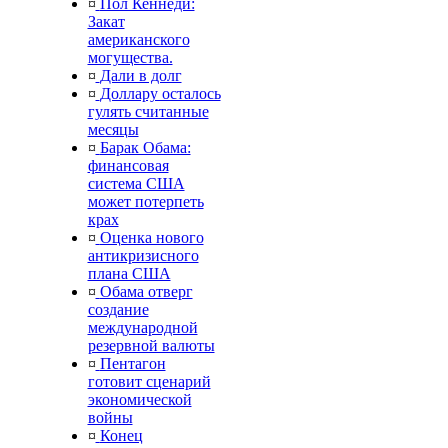
¤
Пол Кеннеди:
Закат
американского
могущества.
¤
Дали в долг
¤
Доллару осталось
гулять считанные
месяцы
¤
Барак Обама:
финансовая
система США
может потерпеть
крах
¤
Оценка нового
антикризисного
плана США
¤
Обама отверг
создание
международной
резервной валюты
¤
Пентагон
готовит сценарий
экономической
войны
¤
Конец