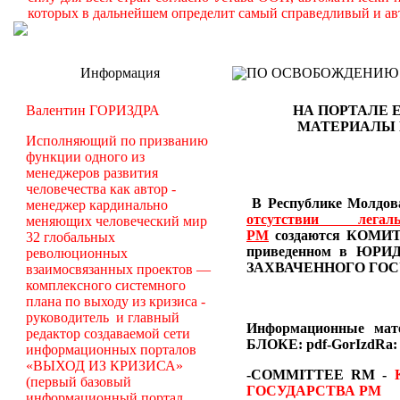
которых в дальнейшем определит самый справедливый и ав
Информация
ПО ОСВОБОЖДЕНИЮ РМ -
Валентин ГОРИЗДРА
НА ПОРТАЛЕ 
МАТЕРИАЛЫ
Исполняющий по призванию
функции одного из
менеджеров развития
человечества как автор -
В Республике Молдова
менеджер кардинально
отсутствии лег
меняющих человеческий мир
РМ
создаются
КОМИТЕ
32 глобальных
приведенном в Ю
революционных
ЗАХВАЧЕННОГО ГОС
взаимосвязанных проектов —
комплексного системного
плана по выходу из кризиса -
руководитель и главный
Информационные ма
редактор создаваемой сети
БЛОКЕ: pdf-GorIzdRa:
информационных порталов
«ВЫХОД ИЗ КРИЗИСА»
-COMMITTEE RM
-
(первый базовый
ГОСУДАРСТВА РМ
информационный портал