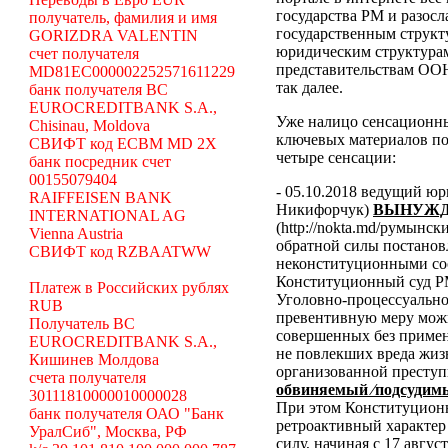
государства РМ и разосл
получатель, фамилия и имя
государственным структ
GORIZDRA VALENTIN
юридическим структура
счет получателя
представительствам ООН
MD81EC000002252571611229
так далее.
банк получателя BC
EUROCREDITBANK S.A.,
Уже налицо сенсационн
Chisinau, Moldova
ключевых материалов по
СВИФТ код ECBM MD 2X
четыре сенсации:
банк посредник счет
00155079404
- 05.10.2018 ведущий ю
RAIFFEISEN BANK
Никифорчук)
ВЫНУЖД
INTERNATIONAL AG
(http://nokta.md/румынс
Vienna Austria
обратной силы постано
СВИФТ код RZBAATWW
неконституционными со
Конституционный суд Р
Платеж в Российских рублях
Уголовно-процессуальног
RUB
превентивную меру можн
Получатель BC
совершенных без примен
EUROCREDITBANK S.A.,
не повлекших вреда жиз
Кишинев Молдова
организованной преступ
счета получателя
обвиняемый ⁄подсудимы
30111810000010000028
При этом Конституционн
банк получателя ОАО "Банк
ретроактивный характер 
УралСиб", Москва, РФ
силу, начиная с 17 авгус