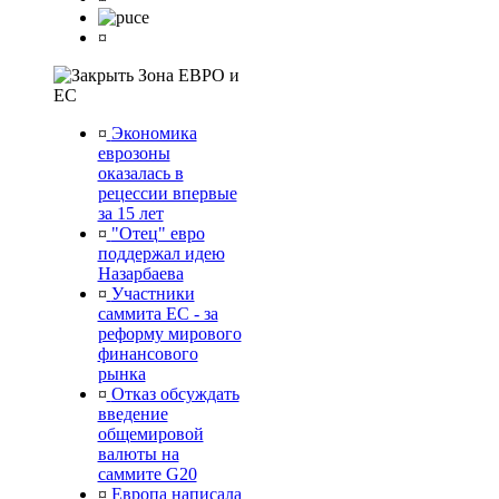
¤
Зона ЕВРО и
ЕС
¤
Экономика
еврозоны
оказалась в
рецессии впервые
за 15 лет
¤
"Отец" евро
поддержал идею
Назарбаева
¤
Участники
саммита ЕС - за
реформу мирового
финансового
рынка
¤
Отказ обсуждать
введение
общемировой
валюты на
саммите G20
¤
Европа написала