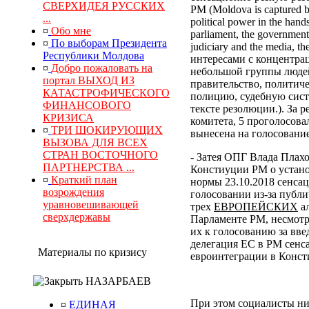
СВЕРХИДЕЯ РУССКИХ
РМ (Moldova is captured by
...
political power in the hand
¤
Обо мне
parliament, the government, 
¤
По выборам Президента
judiciary and the media, 
Республики Молдова
интересами с концентра
¤
Добро пожаловать на
небольшой группы людей
портал ВЫХОД ИЗ
правительство, политич
КАТАСТРОФИЧЕСКОГО
полицию, судебную сист
ФИНАНСОВОГО
тексте резолюции.). За
КРИЗИСА
комитета, 5 проголосова
¤
ТРИ ШОКИРУЮЩИХ
вынесена на голосование
ВЫЗОВА ДЛЯ ВСЕХ
СТРАН ВОСТОЧНОГО
- Затея ОПГ Влада Плах
ПАРТНЕРСТВА ...
Констиуции РМ о устано
¤
Краткий план
нормы 23.10.2018 сенса
возрождения
голосовании из-за публи
уравновешивающей
трех
ЕВРОПЕЙСКИХ
ал
сверхдержавы
Парламенте РМ, несмотр
их к голосованию за вв
делегация ЕС в РМ сенс
Материалы по кризису
евроинтеграции в Конс
НАЗАРБАЕВ
При этом социалисты ни
¤
ЕДИНАЯ