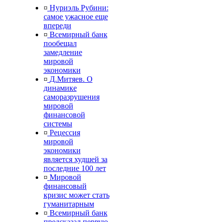
¤
Нуриэль Рубини:
самое ужасное еще
впереди
¤
Всемирный банк
пообещал
замедление
мировой
экономики
¤
Д.Митяев. О
динамике
саморазрушения
мировой
финансовой
системы
¤
Рецессия
мировой
экономики
является худшей за
последние 100 лет
¤
Мировой
финансовый
кризис может стать
гуманитарным
¤
Всемирный банк
предсказал первую