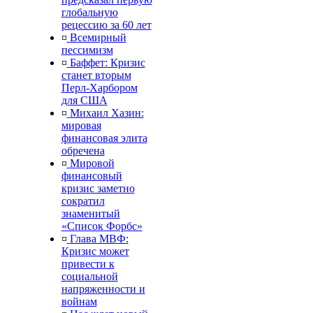
глобальную
рецессию за 60 лет
¤
Всемирный
пессимизм
¤
Баффет: Кризис
станет вторым
Перл-Харбором
для США
¤
Михаил Хазин:
мировая
финансовая элита
обречена
¤
Мировой
финансовый
кризис заметно
сократил
знаменитый
«Список Форбс»
¤
Глава МВФ:
Кризис может
привести к
социальной
напряженности и
войнам