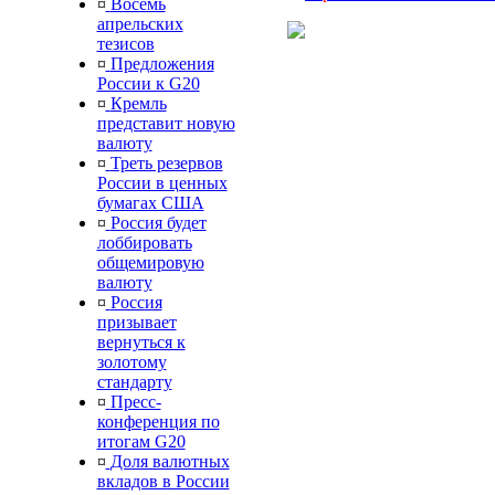
¤
Восемь
апрельских
тезисов
¤
Предложения
России к G20
¤
Кремль
представит новую
валюту
¤
Треть резервов
России в ценных
бумагах США
¤
Россия будет
лоббировать
общемировую
валюту
¤
Россия
призывает
вернуться к
золотому
стандарту
¤
Пресс-
конференция по
итогам G20
¤
Доля валютных
вкладов в России