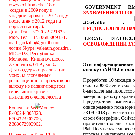
www.exitfromcris.h18.ru
-GOVERNMENT 
создан в 2009 году и
ЗАХВАЧЕННОГО ГОС
модернизирован в 2015 году
после атак с 2012 года на
-GorIzdRa
портал и автора).
ПРЕДИСЛОВИЕМ
Вал
Дом. Тел. +373 0 22 721623
Моб. Тел. +373 068506935 E-
-LEGAL DIALO
mail: gorizdra@gmail.com
ОСВОБОЖДЕНИИ ЗА
логин Skype: valentin.gorizdra ,
MD-2028, Республика
Молдова, Кишинэу, шоссе
Хынчешть, 64-А, кв. 6.
Эти информационные 
Для поддержки реализации
кнопку ФАЙЛЫ в глав
моих 32 глобальных
Проработав 10 месяцев о
революционных проектов по
около 20000 лей и смог 
выходу из надвигающегося
8-ми ядерным процессоро
гибельного кризиса
завершил работу охранни
нынешнего человечества
Председателя комитета 
одновременно пока юрид
Кошельки WebMoney:
23.09.2018 разместил ин
R406244805323,
своей биографии. Сейча
E704323262706,
правительство еще факт
Z383672903962.
РМ. Но мне уже многое у
портале в интернете вс
Переводы в Евро EUR