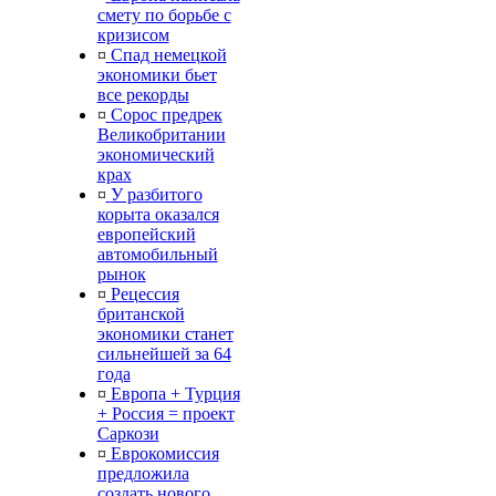
смету по борьбе с
кризисом
¤
Спад немецкой
экономики бьет
все рекорды
¤
Сорос предрек
Великобритании
экономический
крах
¤
У разбитого
корыта оказался
европейский
автомобильный
рынок
¤
Рецессия
британской
экономики станет
сильнейшей за 64
года
¤
Европа + Турция
+ Россия = проект
Саркози
¤
Еврокомиссия
предложила
создать нового