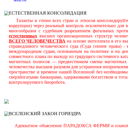
ЕСТЕСТВЕННАЯ КОНСОЛИДАЦИЯ
Таланты и гении всех стран и этносов консолидируйте
коррупции) через реальный контроль исключительно для 
многообразия с судебным разрешением фатальных прот
естественных
высших организационных структур челове
ВСЕГО ЧЕЛОВЕЧЕСТВА
на основе интеллекта в его в
справедливого человеческого суда (Суда гениев права) 
международным судам, основанным на политике и на день
совместного плана по выходу из грядущего системного ката
магнитных полюсов — предвестником смены магнитных п
человечества высшим разумом для устранения неприемлем
пространстве и времени нашей Вселенной без необходимы
сверхбогатыми банкирами, одержимыми богатством и тота
контролируемого биоробота.
В
ВСЕЛЕНСКИЙ ЗАКОН ГОРИЗДРА
Адекватное объяснение ПАРАДОКСА ФЕРМИ и планомерно