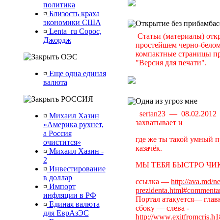
политика
¤
Близость краха
экономики США
Открытие без прибамбас
¤
Lenta_ru Сорос,
Статьи (материалы) отк
Джордж
простейшем черно-белом 
компактные страницы пр
ОЭС
"Версия для печати".
¤
Еще одна единая
валюта
РОССИЯ
Одна из угроз мне
sertan23 — 08.02.201
¤
Михаил Хазин
захватывает и
«Америка рухнет,
а Россия
где же ты такой умный п
очистится»
казачёк.
¤
Михаил Хазин -
2
МЫ ТЕБЯ БЫСТРО ЧИК
¤
Инвестирование
в доллар
ссылка —
http://ava.md/n
¤
Импорт
prezidenta.html#commenta
инфляции в РФ
Портал атакуется— главн
¤
Единая валюта
сбоку — слева -
для ЕврАзЭС
http://www.exitfromcris.h