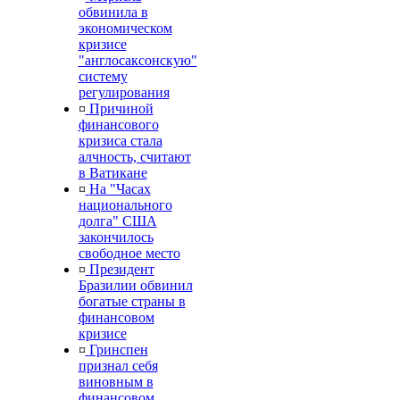
обвинила в
экономическом
кризисе
"англосаксонскую"
систему
регулирования
¤
Причиной
финансового
кризиса стала
алчность, считают
в Ватикане
¤
На "Часах
национального
долга" США
закончилось
свободное место
¤
Президент
Бразилии обвинил
богатые страны в
финансовом
кризисе
¤
Гринспен
признал себя
виновным в
финансовом