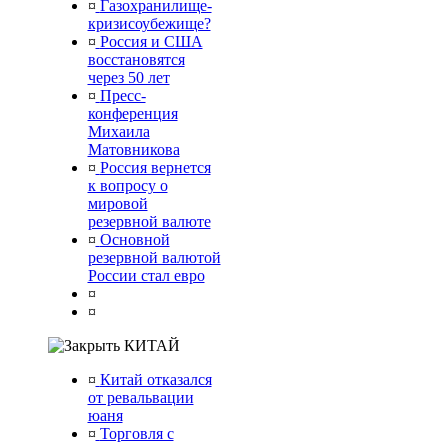
¤
Газохранилище-
кризисоубежище?
¤
Россия и США
восстановятся
через 50 лет
¤
Пресс-
конференция
Михаила
Матовникова
¤
Россия вернется
к вопросу о
мировой
резервной валюте
¤
Основной
резервной валютой
России стал евро
¤
¤
КИТАЙ
¤
Китай отказался
от ревальвации
юаня
¤
Торговля с