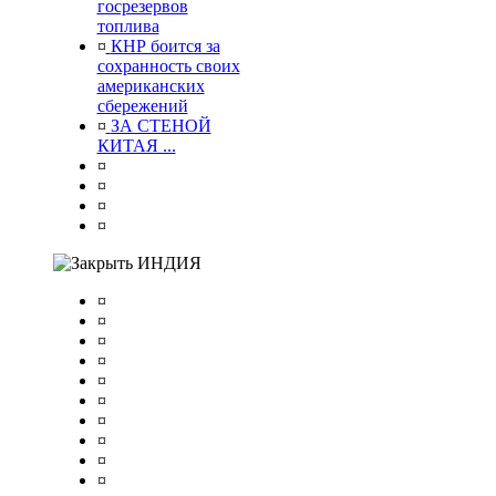
госрезервов
топлива
¤
КНР боится за
сохранность своих
американских
сбережений
¤
ЗА СТЕНОЙ
КИТАЯ ...
¤
¤
¤
¤
ИНДИЯ
¤
¤
¤
¤
¤
¤
¤
¤
¤
¤