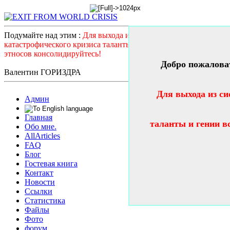
Подумайте над этим :
Для выхода из системного
катастрофического кризиса таланты и гении всех стран и
этносов консолидируйтесь!
Добро пожалова
Валентин ГОРИЗДРА
Для выхода из си
Админ
Главная
таланты и гении в
Обо мне.
AllArticles
FAQ
Блог
Гостевая книга
Контакт
Новости
Ссылки
Статистика
Файлы
Фото
форум