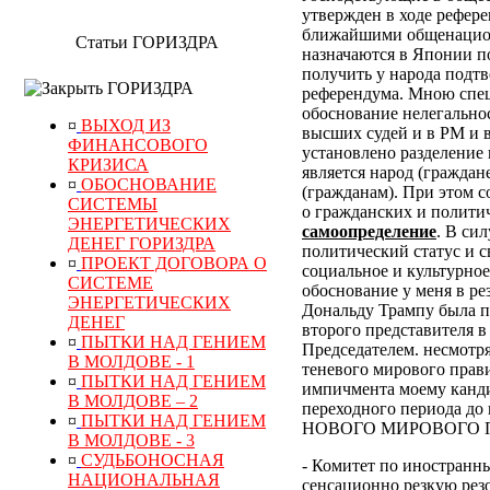
утвержден в ходе рефер
ближайшими общенацион
Статьи ГОРИЗДРА
назначаются в Японии по
получить у народа подт
ГОРИЗДРА
референдума.
Мною специ
обоснование нелегально
¤
ВЫХОД ИЗ
высших судей и в РМ и 
ФИНАНСОВОГО
установлено разделение 
КРИЗИСА
является народ (граждан
¤
ОБОСНОВАНИЕ
(гражданам). При этом 
СИСТЕМЫ
о гражданских и полити
ЭНЕРГЕТИЧЕСКИХ
самоопределение
. В си
ДЕНЕГ ГОРИЗДРА
политический статус и с
¤
ПРОЕКТ ДОГОВОРА О
социальное и культурное
СИСТЕМЕ
обоснование у меня в р
ЭНЕРГЕТИЧЕСКИХ
Дональду Трампу была п
ДЕНЕГ
второго представителя в
¤
ПЫТКИ НАД ГЕНИЕМ
Председателем. несмотр
В МОЛДОВЕ - 1
теневого мирового прави
¤
ПЫТКИ НАД ГЕНИЕМ
импичмента моему канди
В МОЛДОВЕ – 2
переходного периода
¤
ПЫТКИ НАД ГЕНИЕМ
НОВОГО МИРОВОГО ПОР
В МОЛДОВЕ - 3
¤
СУДЬБОНОСНАЯ
- Комитет по иностранн
НАЦИОНАЛЬНАЯ
сенсационно резкую рез