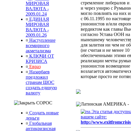
стремление либералов и 
МИРОВАЯ
и через унирю с Румыни
ВАЛЮТА -
могло повлиять на них 
2009.01.24
с 06.11.1995 по настоящ
¤
ЕДИНАЯ
унионистов и/или европ
МИРОВАЯ
вердиктом
как главы Вы
ВАЛЮТА -
согласно Устава ООН
на
2009.01.26
нынешнему человечеств
¤
Наступление
для залития ни чем не 
всемирного
(не считая и не менее 10
акметализма
обеспеченными этими ев
¤
КЛЮЧИ ОТ
реализации мечты румын
КРИЗИСА
унионистов возмещени
¤
Евраз
возлагается автоматиче
¤
Назарбаев
которые просто не потя
предложил
странам ШОС
создать единую
валюту
СОРОС
Латинская АМЕРИКА -
Эта статья доступн
¤
Создать новые
вашем сайте:
деньги
http://www.exitfromcrisis
¤
Глобальная
антикризисная