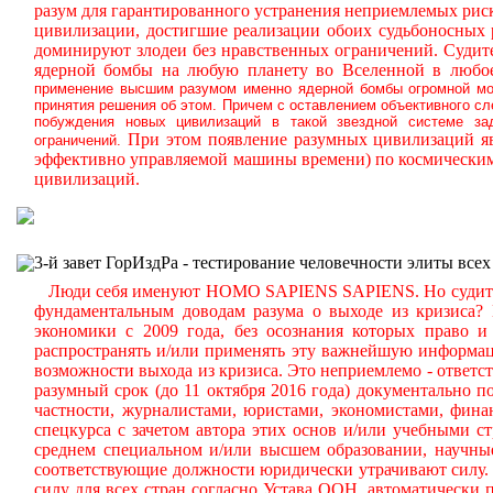
разум для гарантированного устранения неприемлемых ри
цивилизации, достигшие реализации обоих судьбоносных
доминируют злодеи без нравственных ограничений.
Судите
ядерной бомбы на любую планету во Вселенной в любое
применение высшим разумом именно ядерной бомбы огромной мощ
принятия решения об этом. Причем с оставлением объективного с
побуждения новых цивилизаций в такой звездной системе за
При этом появление разумных цивилизаций яв
ограничений.
эффективно управляемой машины времени) по космическим
цивилизаций.
3-й завет ГорИздРа - тестирование человечности элиты всех
Люди себя именуют HOMO SAPIENS SAPIENS. Но судите сам
фундаментальным доводам разума о выходе из кризиса?
экономики с 2009 года, без осознания которых право и 
распространять и/или применять эту важнейшую информа
возможности выхода из кризиса. Это неприемлемо - ответст
разумный срок (до 11 октября 2016 года) документально
частности, журналистами, юристами, экономистами, фина
спецкурса с зачетом автора этих основ и/или учебными с
среднем специальном и/или высшем образовании, научные
соответствующие должности юридически утрачивают силу. 
силу для всех стран согласно Устава ООН, автоматически 