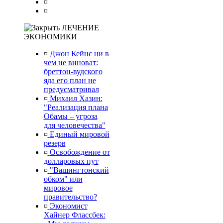
¤
¤
ЛЕЧЕНИЕ
ЭКОНОМИКИ
¤
Джон Кейнс ни в
чем не виноват:
бреттон-вудского
яда его план не
предусматривал
¤
Михаил Хазин:
"Реализация плана
Обамы – угроза
для человечества"
¤
Единый мировой
резерв
¤
Освобождение от
долларовых пут
¤
"Вашингтонский
обком" или
мировое
правительство?
¤
Экономист
Хайнер Флассбек: