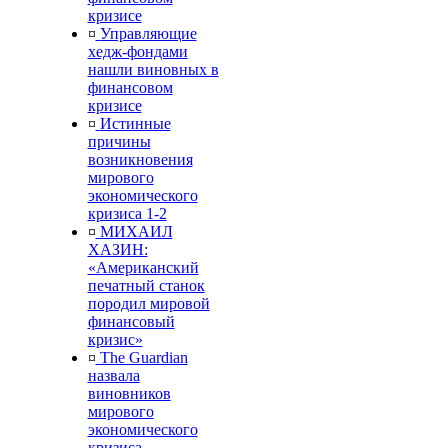
кризисе
¤
Управляющие
хедж-фондами
нашли виновных в
финансовом
кризисе
¤
Истинные
причины
возникновения
мирового
экономического
кризиса 1-2
¤
МИХАИЛ
ХАЗИН:
«Американский
печатный станок
породил мировой
финансовый
кризис»
¤
The Guardian
назвала
виновников
мирового
экономического
кризиса