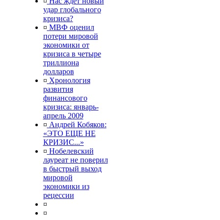
¤
Нас ждет новый
удар глобального
кризиса?
¤
МВФ оценил
потери мировой
экономики от
кризиса в четыре
триллиона
долларов
¤
Хронология
развития
финансового
кризиса: январь-
апрель 2009
¤
Андрей Кобяков:
«ЭТО ЕЩЕ НЕ
КРИЗИС...»
¤
Нобелевский
лауреат не поверил
в быстрый выход
мировой
экономики из
рецессии
¤
¤