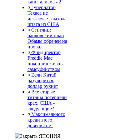
капитализма - 2
¤
Губернатор
Техаса не
исключает выхода
штата из США
¤
Стиглиц:
банковский план
Обамы обречен на
провал
¤
Финдиректор
Freddie Mac
покончил жизнь
самоубийством
¤
Если Китай
разуверится,
доллар рухнет
¤
Все старые
титаны потерпели
крах. США -
следующие?
¤
Максимального
кредитного
доверия нет
ЯПОНИЯ