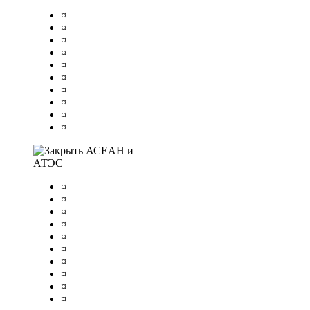
¤
¤
¤
¤
¤
¤
¤
¤
¤
¤
АСЕАН и
АТЭС
¤
¤
¤
¤
¤
¤
¤
¤
¤
¤