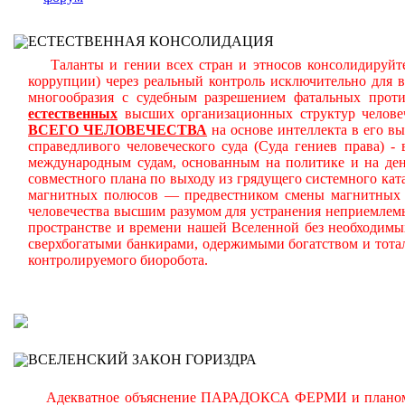
ЕСТЕСТВЕННАЯ КОНСОЛИДАЦИЯ
Таланты и гении всех стран и этносов консолидируйте
коррупции) через реальный контроль исключительно для 
многообразия с судебным разрешением фатальных прот
естественных
высших организационных структур челове
ВСЕГО ЧЕЛОВЕЧЕСТВА
на основе интеллекта в его в
справедливого человеческого суда (Суда гениев права) 
международным судам, основанным на политике и на день
совместного плана по выходу из грядущего системного ката
магнитных полюсов — предвестником смены магнитных п
человечества высшим разумом для устранения неприемлем
пространстве и времени нашей Вселенной без необходимы
сверхбогатыми банкирами, одержимыми богатством и тота
контролируемого биоробота.
В
ВСЕЛЕНСКИЙ ЗАКОН ГОРИЗДРА
Адекватное объяснение ПАРАДОКСА ФЕРМИ и планомерно