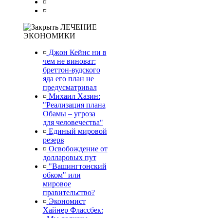
¤
¤
ЛЕЧЕНИЕ
ЭКОНОМИКИ
¤
Джон Кейнс ни в
чем не виноват:
бреттон-вудского
яда его план не
предусматривал
¤
Михаил Хазин:
"Реализация плана
Обамы – угроза
для человечества"
¤
Единый мировой
резерв
¤
Освобождение от
долларовых пут
¤
"Вашингтонский
обком" или
мировое
правительство?
¤
Экономист
Хайнер Флассбек: