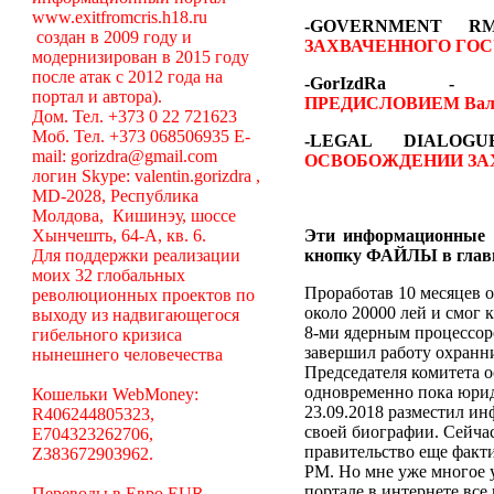
www.exitfromcris.h18.ru
-GOVERNMENT 
создан в 2009 году и
ЗАХВАЧЕННОГО ГОС
модернизирован в 2015 году
после атак с 2012 года на
-GorIzdRa
портал и автора).
ПРЕДИСЛОВИЕМ
Вал
Дом. Тел. +373 0 22 721623
Моб. Тел. +373 068506935 E-
-LEGAL DIALO
mail: gorizdra@gmail.com
ОСВОБОЖДЕНИИ ЗА
логин Skype: valentin.gorizdra ,
MD-2028, Республика
Молдова, Кишинэу, шоссе
Хынчешть, 64-А, кв. 6.
Эти информационные 
Для поддержки реализации
кнопку ФАЙЛЫ в глав
моих 32 глобальных
Проработав 10 месяцев о
революционных проектов по
около 20000 лей и смог 
выходу из надвигающегося
8-ми ядерным процессоро
гибельного кризиса
завершил работу охранни
нынешнего человечества
Председателя комитета 
одновременно пока юрид
Кошельки WebMoney:
23.09.2018 разместил ин
R406244805323,
своей биографии. Сейча
E704323262706,
правительство еще факт
Z383672903962.
РМ. Но мне уже многое у
портале в интернете вс
Переводы в Евро EUR