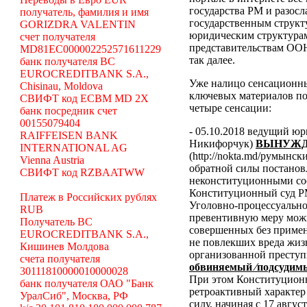
государства РМ и разосл
получатель, фамилия и имя
государственным структ
GORIZDRA VALENTIN
юридическим структура
счет получателя
представительствам ООН
MD81EC000002252571611229
так далее.
банк получателя BC
EUROCREDITBANK S.A.,
Уже налицо сенсационн
Chisinau, Moldova
ключевых материалов по
СВИФТ код ECBM MD 2X
четыре сенсации:
банк посредник счет
00155079404
- 05.10.2018 ведущий ю
RAIFFEISEN BANK
Никифорчук)
ВЫНУЖД
INTERNATIONAL AG
(http://nokta.md/румынс
Vienna Austria
обратной силы постано
СВИФТ код RZBAATWW
неконституционными со
Конституционный суд Р
Платеж в Российских рублях
Уголовно-процессуальног
RUB
превентивную меру можн
Получатель BC
совершенных без примен
EUROCREDITBANK S.A.,
не повлекших вреда жиз
Кишинев Молдова
организованной преступ
счета получателя
обвиняемый ⁄подсудимы
30111810000010000028
При этом Конституционн
банк получателя ОАО "Банк
ретроактивный характер 
УралСиб", Москва, РФ
силу, начиная с 17 авгус