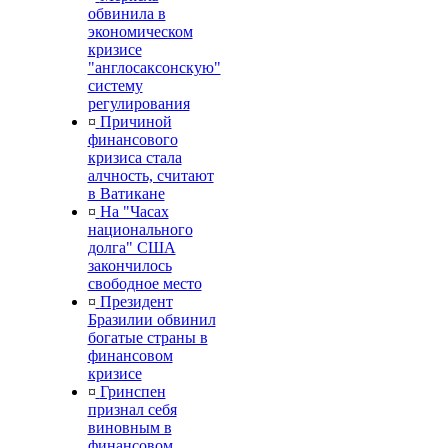
обвинила в
экономическом
кризисе
"англосаксонскую"
систему
регулирования
¤
Причиной
финансового
кризиса стала
алчность, считают
в Ватикане
¤
На "Часах
национального
долга" США
закончилось
свободное место
¤
Президент
Бразилии обвинил
богатые страны в
финансовом
кризисе
¤
Гринспен
признал себя
виновным в
финансовом