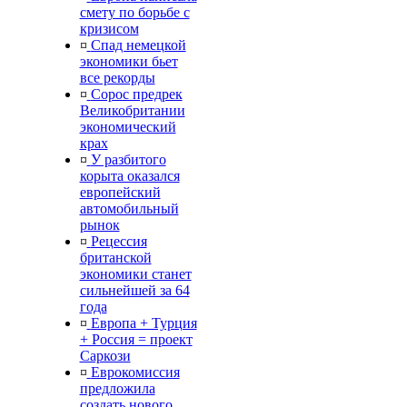
смету по борьбе с
кризисом
¤
Спад немецкой
экономики бьет
все рекорды
¤
Сорос предрек
Великобритании
экономический
крах
¤
У разбитого
корыта оказался
европейский
автомобильный
рынок
¤
Рецессия
британской
экономики станет
сильнейшей за 64
года
¤
Европа + Турция
+ Россия = проект
Саркози
¤
Еврокомиссия
предложила
создать нового