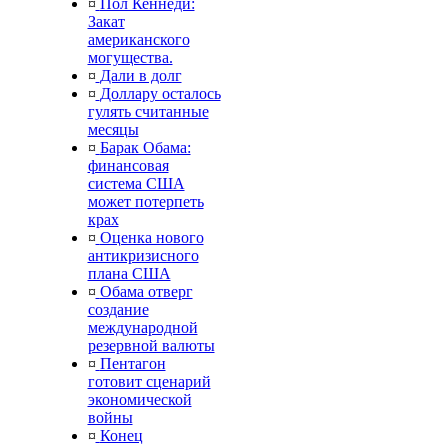
¤
Пол Кеннеди:
Закат
американского
могущества.
¤
Дали в долг
¤
Доллару осталось
гулять считанные
месяцы
¤
Барак Обама:
финансовая
система США
может потерпеть
крах
¤
Оценка нового
антикризисного
плана США
¤
Обама отверг
создание
международной
резервной валюты
¤
Пентагон
готовит сценарий
экономической
войны
¤
Конец