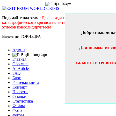
Подумайте над этим :
Для выхода из системного
катастрофического кризиса таланты и гении всех стран и
этносов консолидируйтесь!
Добро пожалова
Валентин ГОРИЗДРА
Для выхода из си
Админ
Главная
таланты и гении в
Обо мне.
AllArticles
FAQ
Блог
Гостевая книга
Контакт
Новости
Ссылки
Статистика
Файлы
Фото
форум