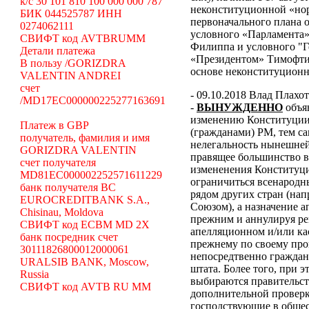
k/c 30 101 810 100 000 000 787
неконституционной «н
БИК 044525787 ИНН
первоначального плана о
0274062111
условного «Парламента»
СВИФТ код AVTBRUMM
Филиппа и условного "Г
Детали платежа
«Президентом» Тимофти
В пользу /GORIZDRA
основе неконституцион
VALENTIN ANDREI
счет
- 09.10.2018 Влад Плахо
/MD17EC000000225277163691
-
ВЫНУЖДЕННО
объя
изменению Конституции 
Платеж в GBP
(гражданами) РМ, тем с
получатель, фамилия и имя
нелегальность нынешней
GORIZDRA VALENTIN
правящее большинство в
счет получателя
измененения Конституци
MD81EC000002252571611229
ограничиться всенародн
банк получателя BC
рядом других стран (н
EUROCREDITBANK S.A.,
Союзом), а назначение 
Chisinau, Moldova
прежним и аннулируя ре
СВИФТ код ECBM MD 2X
апелляционном и/или ка
банк посредник счет
прежнему по своему про
30111826800012000061
непосредтвенно граждана
URALSIB BANK, Moscow,
штата. Более того, при э
Russia
выбираются правительст
СВИФТ код AVTB RU MM
дополнительной проверки
господствующие в общес