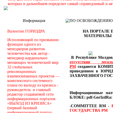
которых в дальнейшем определит самый справедливый и ав
Информация
ПО ОСВОБОЖДЕНИЮ РМ -
Валентин ГОРИЗДРА
НА ПОРТАЛЕ 
МАТЕРИАЛЫ
Исполняющий по призванию
функции одного из
менеджеров развития
человечества как автор -
В Республике Молдова
менеджер кардинально
отсутствии лег
меняющих человеческий мир
РМ
создаются
КОМИТЕ
32 глобальных
приведенном в Ю
революционных
ЗАХВАЧЕННОГО ГОС
взаимосвязанных проектов —
комплексного системного
плана по выходу из кризиса -
руководитель и главный
Информационные ма
редактор создаваемой сети
БЛОКЕ: pdf-GorIzdRa:
информационных порталов
«ВЫХОД ИЗ КРИЗИСА»
-COMMITTEE RM
-
(первый базовый
ГОСУДАРСТВА РМ
информационный портал