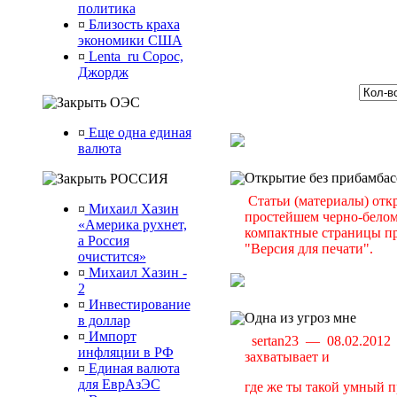
политика
¤
Близость краха
экономики США
¤
Lenta_ru Сорос,
Джордж
ОЭС
¤
Еще одна единая
валюта
Открытие без прибамбас
РОССИЯ
Статьи (материалы) отк
¤
Михаил Хазин
простейшем черно-белом 
«Америка рухнет,
компактные страницы пр
а Россия
"Версия для печати".
очистится»
¤
Михаил Хазин -
2
¤
Инвестирование
Одна из угроз мне
в доллар
¤
Импорт
sertan23 — 08.02.201
инфляции в РФ
захватывает и
¤
Единая валюта
для ЕврАзЭС
где же ты такой умный п