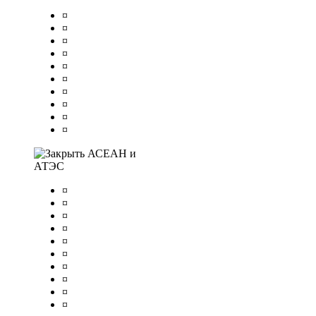
¤
¤
¤
¤
¤
¤
¤
¤
¤
¤
АСЕАН и
АТЭС
¤
¤
¤
¤
¤
¤
¤
¤
¤
¤