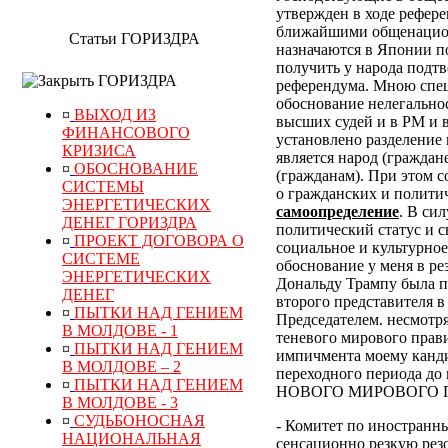
утвержден в ходе рефер
ближайшими общенацион
Статьи ГОРИЗДРА
назначаются в Японии по
получить у народа подт
ГОРИЗДРА
референдума.
Мною специ
обоснование нелегально
¤
ВЫХОД ИЗ
высших судей и в РМ и 
ФИНАНСОВОГО
установлено разделение 
КРИЗИСА
является народ (граждан
¤
ОБОСНОВАНИЕ
(гражданам). При этом 
СИСТЕМЫ
о гражданских и полити
ЭНЕРГЕТИЧЕСКИХ
самоопределение
. В си
ДЕНЕГ ГОРИЗДРА
политический статус и с
¤
ПРОЕКТ ДОГОВОРА О
социальное и культурное
СИСТЕМЕ
обоснование у меня в р
ЭНЕРГЕТИЧЕСКИХ
Дональду Трампу была п
ДЕНЕГ
второго представителя в
¤
ПЫТКИ НАД ГЕНИЕМ
Председателем. несмотр
В МОЛДОВЕ - 1
теневого мирового прави
¤
ПЫТКИ НАД ГЕНИЕМ
импичмента моему канди
В МОЛДОВЕ – 2
переходного периода
¤
ПЫТКИ НАД ГЕНИЕМ
НОВОГО МИРОВОГО ПОР
В МОЛДОВЕ - 3
¤
СУДЬБОНОСНАЯ
- Комитет по иностранн
НАЦИОНАЛЬНАЯ
сенсационно резкую рез