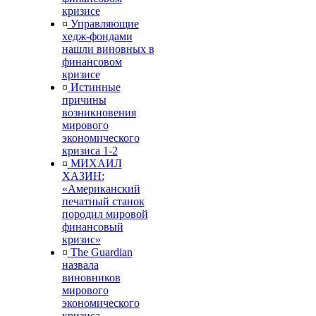
кризисе
¤
Управляющие
хедж-фондами
нашли виновных в
финансовом
кризисе
¤
Истинные
причины
возникновения
мирового
экономического
кризиса 1-2
¤
МИХАИЛ
ХАЗИН:
«Американский
печатный станок
породил мировой
финансовый
кризис»
¤
The Guardian
назвала
виновников
мирового
экономического
кризиса