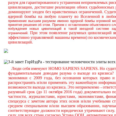
разум для гарантированного устранения неприемлемых ри
цивилизации, достигшие реализации обоих судьбоносных
доминируют злодеи без нравственных ограничений.
Судите
ядерной бомбы на любую планету во Вселенной в любое
применение высшим разумом именно ядерной бомбы огромной мощ
принятия решения об этом. Причем с оставлением объективного с
побуждения новых цивилизаций в такой звездной системе за
При этом появление разумных цивилизаций яв
ограничений.
эффективно управляемой машины времени) по космическим
цивилизаций.
3-й завет ГорИздРа - тестирование человечности элиты всех
Люди себя именуют HOMO SAPIENS SAPIENS. Но судите сам
фундаментальным доводам разума о выходе из кризиса?
экономики с 2009 года, без осознания которых право и 
распространять и/или применять эту важнейшую информа
возможности выхода из кризиса. Это неприемлемо - ответст
разумный срок (до 11 октября 2016 года) документально
частности, журналистами, юристами, экономистами, фина
спецкурса с зачетом автора этих основ и/или учебными с
среднем специальном и/или высшем образовании, научные
соответствующие должности юридически утрачивают силу. 
силу для всех стран согласно Устава ООН, автоматически 