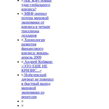
¤
Нас ждет новый
удар глобального
кризиса?
¤
МВФ оценил
потери мировой
экономики от
кризиса в четыре
триллиона
долларов
¤
Хронология
развития
финансового
кризиса: январь-
апрель 2009
¤
Андрей Кобяков:
«ЭТО ЕЩЕ НЕ
КРИЗИС...»
¤
Нобелевский
лауреат не поверил
в быстрый выход
мировой
экономики из
рецессии
¤
¤