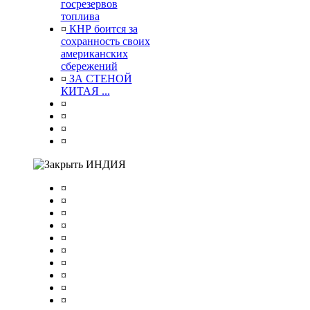
госрезервов
топлива
¤
КНР боится за
сохранность своих
американских
сбережений
¤
ЗА СТЕНОЙ
КИТАЯ ...
¤
¤
¤
¤
ИНДИЯ
¤
¤
¤
¤
¤
¤
¤
¤
¤
¤