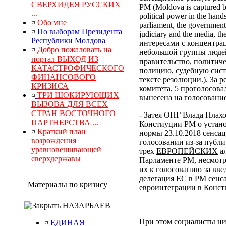
СВЕРХИДЕЯ РУССКИХ
РМ (Moldova is captured by
...
political power in the hand
¤
Обо мне
parliament, the government, 
¤
По выборам Президента
judiciary and the media, 
Республики Молдова
интересами с концентра
¤
Добро пожаловать на
небольшой группы людей
портал ВЫХОД ИЗ
правительство, политич
КАТАСТРОФИЧЕСКОГО
полицию, судебную сист
ФИНАНСОВОГО
тексте резолюции.). За
КРИЗИСА
комитета, 5 проголосова
¤
ТРИ ШОКИРУЮЩИХ
вынесена на голосование
ВЫЗОВА ДЛЯ ВСЕХ
СТРАН ВОСТОЧНОГО
- Затея ОПГ Влада Плах
ПАРТНЕРСТВА ...
Констиуции РМ о устано
¤
Краткий план
нормы 23.10.2018 сенса
возрождения
голосовании из-за публи
уравновешивающей
трех
ЕВРОПЕЙСКИХ
ал
сверхдержавы
Парламенте РМ, несмотр
их к голосованию за вв
делегация ЕС в РМ сенс
Материалы по кризису
евроинтеграции в Конс
НАЗАРБАЕВ
При этом социалисты ни
¤
ЕДИНАЯ