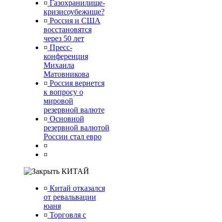
¤
Газохранилище-
кризисоубежище?
¤
Россия и США
восстановятся
через 50 лет
¤
Пресс-
конференция
Михаила
Матовникова
¤
Россия вернется
к вопросу о
мировой
резервной валюте
¤
Основной
резервной валютой
России стал евро
¤
¤
КИТАЙ
¤
Китай отказался
от ревальвации
юаня
¤
Торговля с