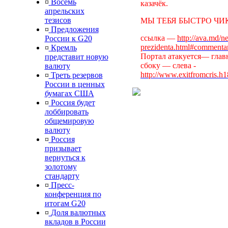
¤
Восемь
казачёк.
апрельских
тезисов
МЫ ТЕБЯ БЫСТРО ЧИК
¤
Предложения
ссылка —
http://ava.md/n
России к G20
prezidenta.html#commenta
¤
Кремль
Портал атакуется— главн
представит новую
сбоку — слева -
валюту
http://www.exitfromcris.h
¤
Треть резервов
России в ценных
бумагах США
¤
Россия будет
лоббировать
общемировую
валюту
¤
Россия
призывает
вернуться к
золотому
стандарту
¤
Пресс-
конференция по
итогам G20
¤
Доля валютных
вкладов в России