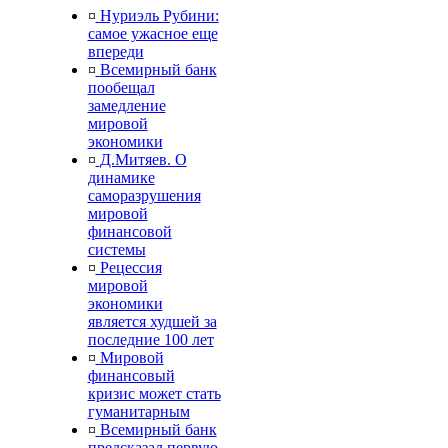
¤
Нуриэль Рубини:
самое ужасное еще
впереди
¤
Всемирный банк
пообещал
замедление
мировой
экономики
¤
Д.Митяев. О
динамике
саморазрушения
мировой
финансовой
системы
¤
Рецессия
мировой
экономики
является худшей за
последние 100 лет
¤
Мировой
финансовый
кризис может стать
гуманитарным
¤
Всемирный банк
предсказал первую