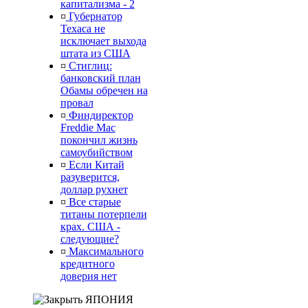
капитализма - 2
¤
Губернатор
Техаса не
исключает выхода
штата из США
¤
Стиглиц:
банковский план
Обамы обречен на
провал
¤
Финдиректор
Freddie Mac
покончил жизнь
самоубийством
¤
Если Китай
разуверится,
доллар рухнет
¤
Все старые
титаны потерпели
крах. США -
следующие?
¤
Максимального
кредитного
доверия нет
ЯПОНИЯ