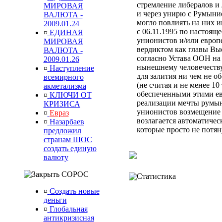
стремление либералов и 
МИРОВАЯ
и через унирю с Румыни
ВАЛЮТА -
могло повлиять на них 
2009.01.24
с 06.11.1995 по настоящ
¤
ЕДИНАЯ
унионистов и/или европ
МИРОВАЯ
вердиктом
как главы Вы
ВАЛЮТА -
согласно Устава ООН
на
2009.01.26
нынешнему человечеств
¤
Наступление
для залития ни чем не 
всемирного
(не считая и не менее 10
акметализма
обеспеченными этими ев
¤
КЛЮЧИ ОТ
реализации мечты румын
КРИЗИСА
унионистов возмещени
¤
Евраз
возлагается автоматиче
¤
Назарбаев
которые просто не потя
предложил
странам ШОС
создать единую
валюту
СОРОС
Статистика
¤
Создать новые
деньги
¤
Глобальная
антикризисная