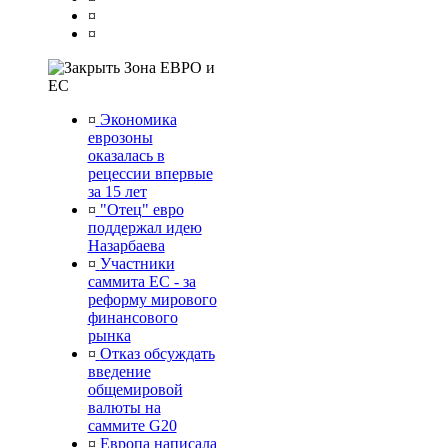
¤
¤
Зона ЕВРО и
ЕС
¤
Экономика
еврозоны
оказалась в
рецессии впервые
за 15 лет
¤
"Отец" евро
поддержал идею
Назарбаева
¤
Участники
саммита ЕС - за
реформу мирового
финансового
рынка
¤
Отказ обсуждать
введение
общемировой
валюты на
саммите G20
¤
Европа написала