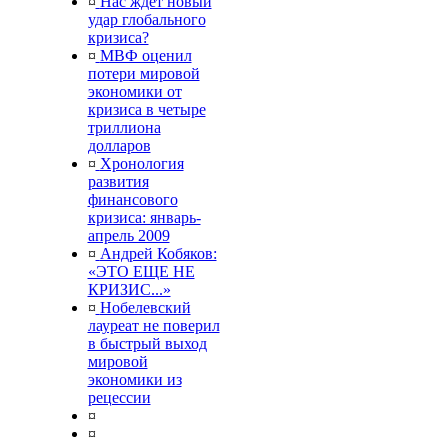
¤
Нас ждет новый
удар глобального
кризиса?
¤
МВФ оценил
потери мировой
экономики от
кризиса в четыре
триллиона
долларов
¤
Хронология
развития
финансового
кризиса: январь-
апрель 2009
¤
Андрей Кобяков:
«ЭТО ЕЩЕ НЕ
КРИЗИС...»
¤
Нобелевский
лауреат не поверил
в быстрый выход
мировой
экономики из
рецессии
¤
¤