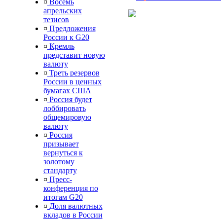
¤
Восемь
апрельских
тезисов
¤
Предложения
России к G20
¤
Кремль
представит новую
валюту
¤
Треть резервов
России в ценных
бумагах США
¤
Россия будет
лоббировать
общемировую
валюту
¤
Россия
призывает
вернуться к
золотому
стандарту
¤
Пресс-
конференция по
итогам G20
¤
Доля валютных
вкладов в России