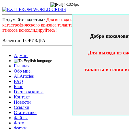
Подумайте над этим :
Для выхода из системного
катастрофического кризиса таланты и гении всех стран и
этносов консолидируйтесь!
Добро пожалова
Валентин ГОРИЗДРА
Для выхода из си
Админ
Главная
таланты и гении в
Обо мне.
AllArticles
FAQ
Блог
Гостевая книга
Контакт
Новости
Ссылки
Статистика
Файлы
Фото
форум