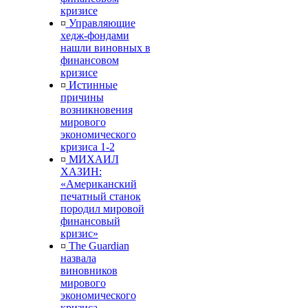
кризисе
¤
Управляющие
хедж-фондами
нашли виновных в
финансовом
кризисе
¤
Истинные
причины
возникновения
мирового
экономического
кризиса 1-2
¤
МИХАИЛ
ХАЗИН:
«Американский
печатный станок
породил мировой
финансовый
кризис»
¤
The Guardian
назвала
виновников
мирового
экономического
кризиса