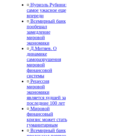
¤
Нуриэль Рубини:
самое ужасное еще
впереди
¤
Всемирный банк
пообещал
замедление
мировой
экономики
¤
Д.Митяев. О
динамике
саморазрушения
мировой
финансовой
системы
¤
Рецессия
мировой
экономики
является худшей за
последние 100 лет
¤
Мировой
финансовый
кризис может стать
гуманитарным
¤
Всемирный банк
предсказал первую