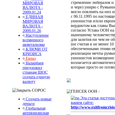
стремление либералов и 
МИРОВАЯ
и через унирю с Румыни
ВАЛЮТА -
могло повлиять на них 
2009.01.24
с 06.11.1995 по настоящ
¤
ЕДИНАЯ
унионистов и/или европ
МИРОВАЯ
вердиктом
как главы Вы
ВАЛЮТА -
согласно Устава ООН
на
2009.01.26
нынешнему человечеств
¤
Наступление
для залития ни чем не 
всемирного
(не считая и не менее 10
акметализма
обеспеченными этими ев
¤
КЛЮЧИ ОТ
реализации мечты румын
КРИЗИСА
унионистов возмещени
¤
Евраз
возлагается автоматиче
¤
Назарбаев
которые просто не потя
предложил
странам ШОС
создать единую
валюту
СОРОС
ГЕНСЕК ООН -
Эта статья доступн
¤
Создать новые
вашем сайте:
деньги
http://www.exitfromcrisis
¤
Глобальная
антикризисная