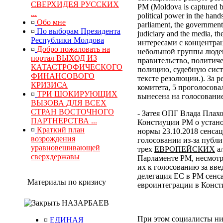
СВЕРХИДЕЯ РУССКИХ
РМ (Moldova is captured by
...
political power in the hand
¤
Обо мне
parliament, the government, 
¤
По выборам Президента
judiciary and the media, 
Республики Молдова
интересами с концентра
¤
Добро пожаловать на
небольшой группы людей
портал ВЫХОД ИЗ
правительство, политич
КАТАСТРОФИЧЕСКОГО
полицию, судебную сист
ФИНАНСОВОГО
тексте резолюции.). За
КРИЗИСА
комитета, 5 проголосова
¤
ТРИ ШОКИРУЮЩИХ
вынесена на голосование
ВЫЗОВА ДЛЯ ВСЕХ
СТРАН ВОСТОЧНОГО
- Затея ОПГ Влада Плах
ПАРТНЕРСТВА ...
Констиуции РМ о устано
¤
Краткий план
нормы 23.10.2018 сенса
возрождения
голосовании из-за публи
уравновешивающей
трех
ЕВРОПЕЙСКИХ
ал
сверхдержавы
Парламенте РМ, несмотр
их к голосованию за вв
делегация ЕС в РМ сенс
Материалы по кризису
евроинтеграции в Конс
НАЗАРБАЕВ
При этом социалисты ни
¤
ЕДИНАЯ