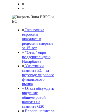
¤
¤
Зона ЕВРО и
ЕС
¤
Экономика
еврозоны
оказалась в
рецессии впервые
за 15 лет
¤
"Отец" евро
поддержал идею
Назарбаева
¤
Участники
саммита ЕС - за
реформу мирового
финансового
рынка
¤
Отказ обсуждать
введение
общемировой
валюты на
саммите G20
¤
Европа написала