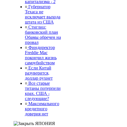
капитализма - 2
¤
Губернатор
Техаса не
исключает выхода
штата из США
¤
Стиглиц:
банковский план
Обамы обречен на
провал
¤
Финдиректор
Freddie Mac
покончил жизнь
самоубийством
¤
Если Китай
разуверится,
доллар рухнет
¤
Все старые
титаны потерпели
крах. США -
следующие?
¤
Максимального
кредитного
доверия нет
ЯПОНИЯ