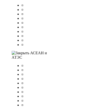
¤
¤
¤
¤
¤
¤
¤
¤
¤
¤
АСЕАН и
АТЭС
¤
¤
¤
¤
¤
¤
¤
¤
¤
¤