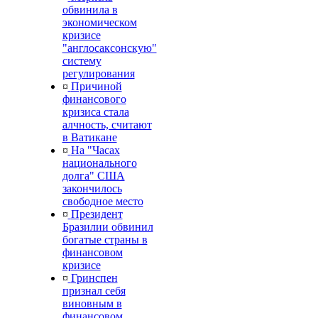
обвинила в
экономическом
кризисе
"англосаксонскую"
систему
регулирования
¤
Причиной
финансового
кризиса стала
алчность, считают
в Ватикане
¤
На "Часах
национального
долга" США
закончилось
свободное место
¤
Президент
Бразилии обвинил
богатые страны в
финансовом
кризисе
¤
Гринспен
признал себя
виновным в
финансовом