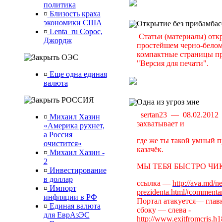
политика
¤
Близость краха
экономики США
Открытие без прибамбас
¤
Lenta_ru Сорос,
Статьи (материалы) отк
Джордж
простейшем черно-белом 
компактные страницы пр
ОЭС
"Версия для печати".
¤
Еще одна единая
валюта
РОССИЯ
Одна из угроз мне
sertan23 — 08.02.201
¤
Михаил Хазин
захватывает и
«Америка рухнет,
а Россия
где же ты такой умный п
очистится»
казачёк.
¤
Михаил Хазин -
2
МЫ ТЕБЯ БЫСТРО ЧИК
¤
Инвестирование
в доллар
ссылка —
http://ava.md/n
¤
Импорт
prezidenta.html#commenta
инфляции в РФ
Портал атакуется— главн
¤
Единая валюта
сбоку — слева -
для ЕврАзЭС
http://www.exitfromcris.h