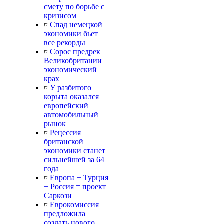
смету по борьбе с
кризисом
¤
Спад немецкой
экономики бьет
все рекорды
¤
Сорос предрек
Великобритании
экономический
крах
¤
У разбитого
корыта оказался
европейский
автомобильный
рынок
¤
Рецессия
британской
экономики станет
сильнейшей за 64
года
¤
Европа + Турция
+ Россия = проект
Саркози
¤
Еврокомиссия
предложила
создать нового