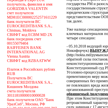
государства РМ и разосл
получатель, фамилия и имя
государственным структ
GORIZDRA VALENTIN
юридическим структура
счет получателя
представительствам ООН
MD81EC000002252571611229
так далее.
банк получателя BC
EUROCREDITBANK S.A.,
Уже налицо сенсационн
Chisinau, Moldova
ключевых материалов по
СВИФТ код ECBM MD 2X
четыре сенсации:
банк посредник счет
00155079404
- 05.10.2018 ведущий ю
RAIFFEISEN BANK
Никифорчук)
ВЫНУЖД
INTERNATIONAL AG
(http://nokta.md/румынс
Vienna Austria
обратной силы постано
СВИФТ код RZBAATWW
неконституционными со
Конституционный суд Р
Платеж в Российских рублях
Уголовно-процессуальног
RUB
превентивную меру можн
Получатель BC
совершенных без примен
EUROCREDITBANK S.A.,
не повлекших вреда жиз
Кишинев Молдова
организованной преступ
счета получателя
обвиняемый ⁄подсудимы
30111810000010000028
При этом Конституционн
банк получателя ОАО "Банк
ретроактивный характер 
УралСиб", Москва, РФ
силу, начиная с 17 авгус