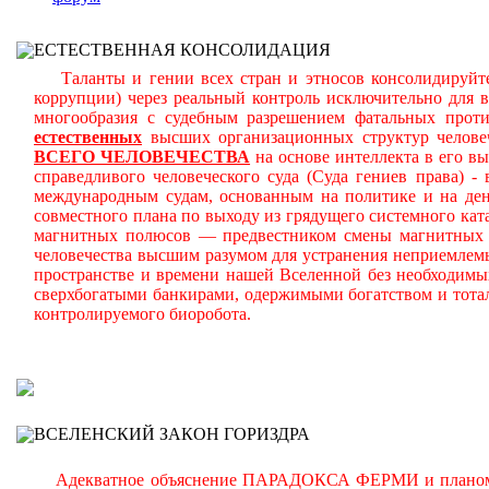
ЕСТЕСТВЕННАЯ КОНСОЛИДАЦИЯ
Таланты и гении всех стран и этносов консолидируйте
коррупции) через реальный контроль исключительно для 
многообразия с судебным разрешением фатальных прот
естественных
высших организационных структур челове
ВСЕГО ЧЕЛОВЕЧЕСТВА
на основе интеллекта в его в
справедливого человеческого суда (Суда гениев права) 
международным судам, основанным на политике и на день
совместного плана по выходу из грядущего системного ката
магнитных полюсов — предвестником смены магнитных п
человечества высшим разумом для устранения неприемлем
пространстве и времени нашей Вселенной без необходимы
сверхбогатыми банкирами, одержимыми богатством и тота
контролируемого биоробота.
В
ВСЕЛЕНСКИЙ ЗАКОН ГОРИЗДРА
Адекватное объяснение ПАРАДОКСА ФЕРМИ и планомерно