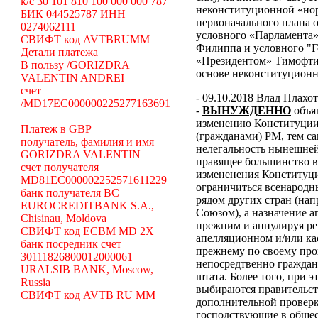
k/c 30 101 810 100 000 000 787
неконституционной «н
БИК 044525787 ИНН
первоначального плана о
0274062111
условного «Парламента»
СВИФТ код AVTBRUMM
Филиппа и условного "Г
Детали платежа
«Президентом» Тимофти
В пользу /GORIZDRA
основе неконституцион
VALENTIN ANDREI
счет
- 09.10.2018 Влад Плахо
/MD17EC000000225277163691
-
ВЫНУЖДЕННО
объя
изменению Конституции 
Платеж в GBP
(гражданами) РМ, тем с
получатель, фамилия и имя
нелегальность нынешней
GORIZDRA VALENTIN
правящее большинство в
счет получателя
измененения Конституци
MD81EC000002252571611229
ограничиться всенародн
банк получателя BC
рядом других стран (н
EUROCREDITBANK S.A.,
Союзом), а назначение 
Chisinau, Moldova
прежним и аннулируя ре
СВИФТ код ECBM MD 2X
апелляционном и/или ка
банк посредник счет
прежнему по своему про
30111826800012000061
непосредтвенно граждана
URALSIB BANK, Moscow,
штата. Более того, при э
Russia
выбираются правительст
СВИФТ код AVTB RU MM
дополнительной проверки
господствующие в общес