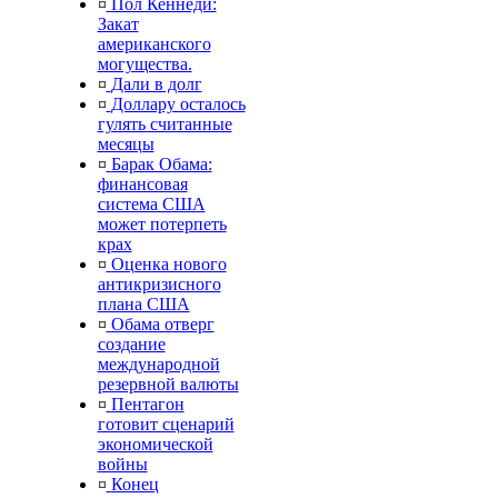
¤
Пол Кеннеди:
Закат
американского
могущества.
¤
Дали в долг
¤
Доллару осталось
гулять считанные
месяцы
¤
Барак Обама:
финансовая
система США
может потерпеть
крах
¤
Оценка нового
антикризисного
плана США
¤
Обама отверг
создание
международной
резервной валюты
¤
Пентагон
готовит сценарий
экономической
войны
¤
Конец