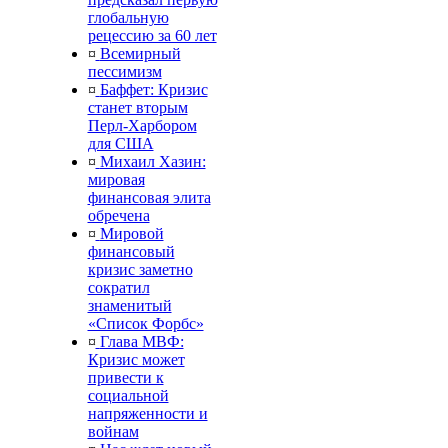
глобальную
рецессию за 60 лет
¤
Всемирный
пессимизм
¤
Баффет: Кризис
станет вторым
Перл-Харбором
для США
¤
Михаил Хазин:
мировая
финансовая элита
обречена
¤
Мировой
финансовый
кризис заметно
сократил
знаменитый
«Список Форбс»
¤
Глава МВФ:
Кризис может
привести к
социальной
напряженности и
войнам