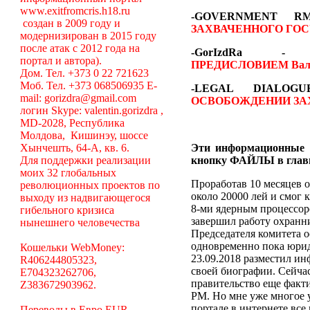
www.exitfromcris.h18.ru
-GOVERNMENT 
создан в 2009 году и
ЗАХВАЧЕННОГО ГОС
модернизирован в 2015 году
после атак с 2012 года на
-GorIzdRa
портал и автора).
ПРЕДИСЛОВИЕМ
Вал
Дом. Тел. +373 0 22 721623
Моб. Тел. +373 068506935 E-
-LEGAL DIALO
mail: gorizdra@gmail.com
ОСВОБОЖДЕНИИ ЗА
логин Skype: valentin.gorizdra ,
MD-2028, Республика
Молдова, Кишинэу, шоссе
Хынчешть, 64-А, кв. 6.
Эти информационные 
Для поддержки реализации
кнопку ФАЙЛЫ в глав
моих 32 глобальных
Проработав 10 месяцев о
революционных проектов по
около 20000 лей и смог 
выходу из надвигающегося
8-ми ядерным процессоро
гибельного кризиса
завершил работу охранни
нынешнего человечества
Председателя комитета 
одновременно пока юрид
Кошельки WebMoney:
23.09.2018 разместил ин
R406244805323,
своей биографии. Сейча
E704323262706,
правительство еще факт
Z383672903962.
РМ. Но мне уже многое у
портале в интернете вс
Переводы в Евро EUR