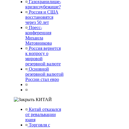
¤
Газохранилище-
кризисоубежище?
¤
Россия и США
восстановятся
через 50 лет
¤
Пресс-
конференция
Михаила
Матовникова
¤
Россия вернется
к вопросу о
мировой
резервной валюте
¤
Основной
резервной валютой
России стал евро
¤
¤
КИТАЙ
¤
Китай отказался
от ревальвации
юаня
¤
Торговля с