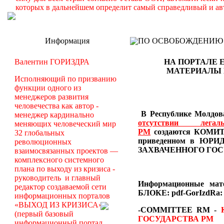
которых в дальнейшем определит самый справедливый и ав
Информация
ПО ОСВОБОЖДЕНИЮ РМ -
Валентин ГОРИЗДРА
НА ПОРТАЛЕ 
МАТЕРИАЛЫ
Исполняющий по призванию
функции одного из
менеджеров развития
человечества как автор -
В Республике Молдова
менеджер кардинально
отсутствии лег
меняющих человеческий мир
РМ
создаются
КОМИТЕ
32 глобальных
приведенном в Ю
революционных
ЗАХВАЧЕННОГО ГОС
взаимосвязанных проектов —
комплексного системного
плана по выходу из кризиса -
руководитель и главный
Информационные ма
редактор создаваемой сети
БЛОКЕ: pdf-GorIzdRa:
информационных порталов
«ВЫХОД ИЗ КРИЗИСА»
-COMMITTEE RM
-
(первый базовый
ГОСУДАРСТВА РМ
информационный портал