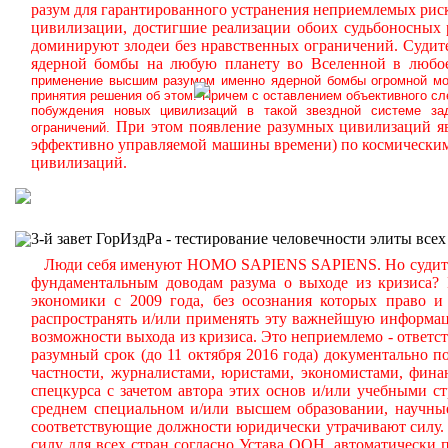
разум для гарантированного устранения неприемлемых ри
цивилизации, достигшие реализации обоих судьбоносных
доминируют злодеи без нравственных ограничений.
Судите
ядерной бомбы на любую планету во Вселенной в любое
применение высшим разумом именно ядерной бомбы огромной мощ
принятия решения об этом. Причем с оставлением объективного с
побуждения новых цивилизаций в такой звездной системе за
При этом появление разумных цивилизаций яв
ограничений.
эффективно управляемой машины времени) по космическим
цивилизаций.
3-й завет ГорИздРа - тестирование человечности элиты всех
Люди себя именуют HOMO SAPIENS SAPIENS. Но судите сам
фундаментальным доводам разума о выходе из кризиса?
экономики с 2009 года, без осознания которых право и 
распространять и/или применять эту важнейшую информа
возможности выхода из кризиса. Это неприемлемо - ответст
разумный срок (до 11 октября 2016 года) документально
частности, журналистами, юристами, экономистами, фина
спецкурса с зачетом автора этих основ и/или учебными с
среднем специальном и/или высшем образовании, научные
соответствующие должности юридически утрачивают силу. 
силу для всех стран согласно Устава ООН, автоматически 