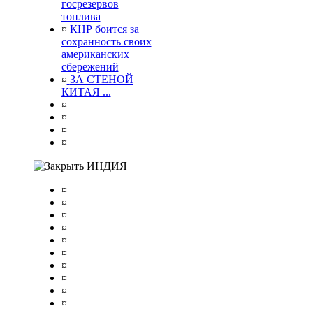
госрезервов
топлива
¤
КНР боится за
сохранность своих
американских
сбережений
¤
ЗА СТЕНОЙ
КИТАЯ ...
¤
¤
¤
¤
ИНДИЯ
¤
¤
¤
¤
¤
¤
¤
¤
¤
¤