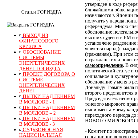
утвержден в ходе рефер
ближайшими общенацион
Статьи ГОРИЗДРА
назначаются в Японии по
получить у народа подт
ГОРИЗДРА
референдума.
Мною специ
обоснование нелегально
¤
ВЫХОД ИЗ
высших судей и в РМ и 
ФИНАНСОВОГО
установлено разделение 
КРИЗИСА
является народ (граждан
¤
ОБОСНОВАНИЕ
(гражданам). При этом 
СИСТЕМЫ
о гражданских и полити
ЭНЕРГЕТИЧЕСКИХ
самоопределение
. В си
ДЕНЕГ ГОРИЗДРА
политический статус и с
¤
ПРОЕКТ ДОГОВОРА О
социальное и культурное
СИСТЕМЕ
обоснование у меня в р
ЭНЕРГЕТИЧЕСКИХ
Дональду Трампу была п
ДЕНЕГ
второго представителя в
¤
ПЫТКИ НАД ГЕНИЕМ
Председателем. несмотр
В МОЛДОВЕ - 1
теневого мирового прави
¤
ПЫТКИ НАД ГЕНИЕМ
импичмента моему канди
В МОЛДОВЕ – 2
переходного периода
¤
ПЫТКИ НАД ГЕНИЕМ
НОВОГО МИРОВОГО ПОР
В МОЛДОВЕ - 3
¤
СУДЬБОНОСНАЯ
- Комитет по иностранн
НАЦИОНАЛЬНАЯ
сенсационно резкую рез