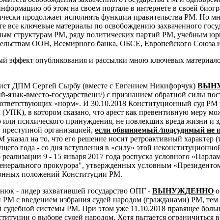
информацию об этом на своем портале в интернете в своей биог
чески продолжает исполнять функции правительства РМ. Но мне 
ете все ключевые материалы по освобождению захваченного госу
нным структурам РМ, ряду политических партий РМ, учебным ю
ельствам ООН, Всемирного банка, ОБСЕ, Европейского Союза и 
й эффект опубликования и рассылки мною ключевых материалов
рист ДПМ Сергей Сырбу (вместе с Евгением Никифорчук)
ВЫН
ский-язык-вместо-государственн/) с признанием обратной силы 
ответствующих «норм».
И 30.10.2018 Конституционный суд РМ
 (УПК), в котором сказано, что арест как превентивную меру м
 или психического принуждения, не повлекших вреда жизни и 
 преступной организацией,
если обвиняемый ⁄подсудимый не 
указал на то, что его решение носит ретроактивный характер (т
кущего года - со дня вступления в «силу» этой неконституционн
 реализации 9 - 15 января 2017 года роспуска условного «Парл
Генерального прокурора", утвержденных условным «Президенто
ионных положений Конституции РМ.
тнюк - лидер захватившей государство ОПГ -
ВЫНУЖДЕННО
о
РМ с введением избрания судей народом (гражданами) РМ, те
 судебной системы РМ. При этом уже 11.10.2018 правящее боль
ституции о выборе судей народом. Хотя пытается ограничиться