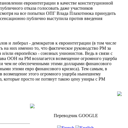
тановлении евроинтеграции в качестве конституционной
публичного отказа голосовать даже участников
несмотря на все попытки ОПГ Влада Плахотнюка принудить
 сенсационно публично выступила против введения
лов и либерал - демократов к евроинтеграции (в том числе
ть на них именно
то, что
фактическое руководство РМ за
в и/или европейско - союзных унионистов.
Ведь в связи с
става ООН
на РМ
возлагается
возмещение
огромного ущерба
ни чем не обеспеченными этими долларами финансового
енными этими евро финансового кризиса).
Тем самым, в
ов возмещение
этого
огромного ущерба нынешнему
з, которые просто не потянут такою цену униры с РМ
Переводчик GOOGLE