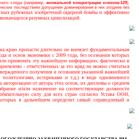
вного следа (например,
аномальной
концентрации ксенона-129
),
ических последствиях допущения доминирования в них злодеев без
осных рубежных изобретений (ядерной бомбы и эффективно
азвивающихся разумных цивилизаций.
а краю пропасти длительно не внемлет фундаментальным
да и основ экономики с 2009 года, без осознания которых
 и/или применять эту важнейшую информацию, фактически в
иемлемо - ответственных за это вряд ли можно считаться
дтвержденного получения и осознания указанной важнейшей
 политологами, историками и т.д.) в виде одновневного
а авторизацию от автора этих основ, их дипломы о среднем
збрание и/или назначение на соответствующие должности
обязательную силу для всех стран согласно Устава ООН,
 которых в дальнейшем определит самый справедливый и