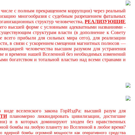
м числе с полным прекращением коррупции) через реальный
онизацию многообразия с судебным разрешением фатальных
ганизационных структур человечества,
РЕАЛИЗУЮЩИЕ
 его высшей форме с условными адекватными названиями -
к существующим структурам власти (в дополнение к Совету
 всего прибыли для сильных мира сего), для реализации
ности, в связи с ускорением смещения магнитных полюсов —
иквидацией человечества высшим разумом для устранения
ве и времени нашей Вселенной без необходимых изменений
ми богатством и тотальной властью над всеми странами и
де вселенского закона ГорИздРа: высший разум для
ТИ
планомерно ликвидировать цивилизации, достигшие
ни) и в которых доминируют злодеи без нравственных
рной бомбы на любую планету во Вселенной в любое время?
о ядерной бомбы огромной мощности как оперативного средства