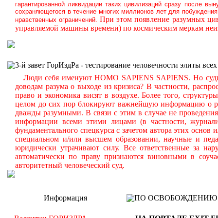
гарантированной ликвидации таких цивилизаций сразу после вын
сохраняющегося в течение многих миллионов лет для побуждения 
При этом появление разумных цив
нравственных ограничений.
управляемой машины времени) по космическим меркам неиз
3-й завет ГорИздРа - тестирование человечности элиты всех
Люди себя именуют HOMO SAPIENS SAPIENS. Но судите с
доводам разума о выходе из кризиса? В частности, распр
право и экономика висят в воздухе. Более того, структу
целом до сих пор блокируют важнейшую информацию о реа
дважды разумными. В связи с этим в случае не проведени
информации всеми этими лицами (в частности, журналис
фундаментального спецкурса с зачетом автора этих основ 
специальном и/или высшем образовании, научные и педа
юридически утрачивают силу. Все ответственные за нар
автоматически по праву признаются виновными в соуча
авторитетный человеческий суд.
Информация
ПО ОСВОБОЖДЕНИЮ РМ -