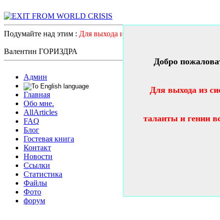
Подумайте над этим :
Для выхода из системного катастрофичес
Валентин ГОРИЗДРА
Добро пожалова
Админ
Для выхода из си
Главная
Обо мне.
AllArticles
таланты и гении в
FAQ
Блог
Гостевая книга
Контакт
Новости
Ссылки
Статистика
Файлы
Фото
форум