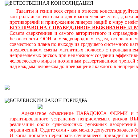
ЕСТЕСТВЕННАЯ КОНСОЛИДАЦИЯ
Таланты и гении всех стран и этносов консолидируйтесь
контроль исключительно для врагов человечества, должн
противоречий и принуждение лидеров наций к миру с ней
ЕГО ПРАВО НА СПРАВЕДЛИВОЕ ВЫЖИВАНИЕ И Р
Совета сверхгениев и самого авторитетного и справедлив
Безопасности ООН и международным судам, основанным н
совместного плана по выходу из грядущего системного кат
предвестником смены магнитных полюсов с пропаданием 
неприемлемых рисков при неизбежном создании эффективн
человеческого мира и поэтапным развертыванием третьей
над каждым человеком до превращения каждого в непреры
В
ВСЕЛЕНСКИЙ ЗАКОН ГОРИЗДРА
Адекватное объяснение ПАРАДОКСА ФЕРМИ и планом
гарантированного устранения неприемлемых рисков
В
реализации обоих судьбоносных рубежных изобретени
ограничений.
Судите сами - как можно допустить злодеев 
И когда попытка переиграть случившееся приводит к пет