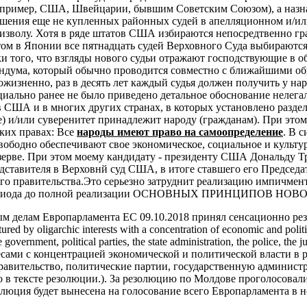
например, США, Швейцарии, бывшим Советским Союзом), а назн
шения еще не купленных районных судей в апелляционном и/или
изволу. Хотя в ряде штатов США избираются непосредтвенно гра
том в
Японии все пятнадцать судей Верховного Суда выбираются
и того, что взгляды нового судьи отражают господствующие в 
ендума, который обычно проводится совместно с ближайшими об
жизненно, раз в десять лет каждый судья должен получить у н
ально ранее не было приведено детальное обоснование нелега
 США и в многих других странах, в которых установлено раздел
е) и/или суверенитет принадлежит народу (гражданам). При это
ких правах:
Все
народы имеют право на самоопределение
. В 
вободно обеспечивают свое экономическое, социальное и культу
езерве. При этом моему кандидату - президенту США Дональду Т
дставителя в Верховнй суд США, в итоге ставшего его Председа
о правительства.Это серьезно затруднит реализацию импичмен
периода до полной реализации ОСНОВНЫХ ПРИНЦИПОВ НОВО
ым делам Европарламента ЕС 09.10.2018 принял сенсационно рез
d by oligarchic interests with a concentration of economic and politic
e government, political parties, the state administration, the police, th
сами с концентрацией экономической и политической власти в
правительство, политические партии, государственную админист
в тексте резолюции.). За резолюцию по Молдове проголосовали 
олюция будет вынесена на голосование всего Европарламента в н