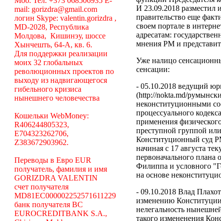
Моб. Тел. +373 068506935 E-
И 23.09.2018 разместил 
mail: gorizdra@gmail.com
правительство еще факти
логин Skype: valentin.gorizdra ,
своем портале в интерн
MD-2028, Республика
адресатам: государстве
Молдова, Кишинэу, шоссе
мнения РМ и представит
Хынчешть, 64-А, кв. 6.
Для поддержки реализации
Уже налицо сенсационны
моих 32 глобальных
сенсации:
революционных проектов по
выходу из надвигающегося
- 05.10.2018 ведущий ю
гибельного кризиса
(http://nokta.md/румын
нынешнего человечества
неконституционными со
процессуального кодекса
Кошельки WebMoney:
применения физического
R406244805323,
преступной группой или
E704323262706,
Конституционный суд РМ 
Z383672903962.
начиная с 17 августа те
первоначального плана о
Переводы в Евро EUR
Филиппа и условного "
получатель, фамилия и имя
на основе неконституц
GORIZDRA VALENTIN
счет получателя
- 09.10.2018 Влад Плахо
MD81EC000002252571611229
изменению Конституции 
банк получателя BC
нелегальность нынешней
EUROCREDITBANK S.A.,
такого измененения Кон