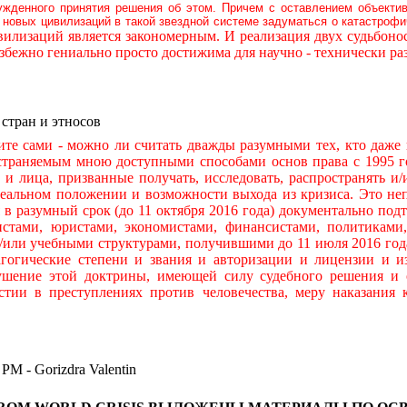
ужденного принятия решения об этом. Причем с оставлением объекти
новых цивилизаций в такой звездной системе задуматься о катастроф
илизаций является закономерным. И реализация двух судьбон
бежно гениально просто достижима для научно - технически р
 стран и этносов
ами - можно ли считать дважды разумными тех, кто даже н
остраняемым мною доступными способами основ права с 1995 го
ры и лица, призванные получать, исследовать, распространять
льном положении и возможности выхода из кризиса. Это непр
я в разумный срок (до 11 октября 2016 года) документально по
тами, юристами, экономистами, финансистами, политиками,
и/или учебными структурами, получившими до 11 июля 2016 год
гогические степени и звания и авторизации и лицензии и и
ушение этой доктрины, имеющей силу судебного решения и 
стии в преступлениях против человечества, меру наказания
 Gorizdra Valentin