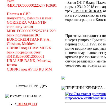
счет
- Затея ОПГ Влада Плах
/MD17EC000000225277163691
нормы 23.10.2018 сенсац
трех
ЕВРОПЕЙСКИХ
ал
Платеж в GBP
их к голосованию за вв
получатель, фамилия и имя
евроинтеграции в Конс
GORIZDRA VALENTIN
счет получателя
MD81EC000002252571611229
банк получателя BC
При этом социалисты ник
EUROCREDITBANK S.A.,
и через унирю с Румыни
Chisinau, Moldova
период с 06.11.1995 по 
СВИФТ код ECBM MD 2X
моим вердиктом
как гла
банк посредник счет
нынешнему человечеств
30111826800012000061
кризиса (не считая и не
URALSIB BANK, Moscow,
случае реализации мечт
Russia
человечеству возлагает
СВИФТ код AVTB RU MM
Статьи ГОРИЗДРА
ПРИЧИНЫ КРИЗИСА -
Эта статья доступн
ГОРИЗДРА
http://www.exitfromcrisis
¤
ВЫХОД ИЗ