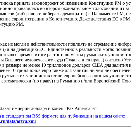
отнюка принять законопроект об изменении Констиуции РМ о ус
ионно провалилась во втором окончательном голосовании из-за 
ьянсов (либералов и либерал - демократов) в Парламенте РМ, 
едение евроинтеграции в Конституцию. Даже делегация ЕС в РМ
титуцию РМ.
ак не могли в действительности повлиять на стремление либера
ей) и на делегацию ЕС. Единственно в реальности могло повлия
настоящее время в итоге растоптало мечты румынских унионисто
вы Высшего человеческого суда (Суда гениев права) согласно У
у
в размере не менее 10 триллионов долларов США для залития 
 менее 10 триллионов евро также для залития ни чем не обеспеч
ы румынских унионистов и/или европейско - союзных унионист
ся автоматически (по праву) на Румынию и/или Европейский Сою
Закат империи доллара и конец "Pax Americana"
а в стандартном RSS формате для публикации на вашем сайте:
.ru/data/artru.xml