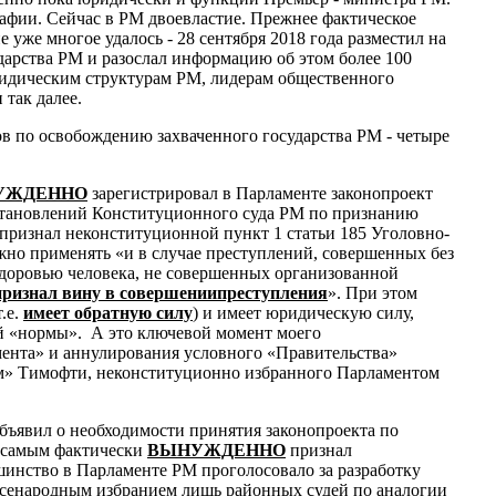
рафии. Сейчас в РМ двоевластие. Прежнее фактическое
уже многое удалось - 28 сентября 2018 года разместил на
дарства РМ и разослал информацию об этом более 100
ридическим структурам РМ, лидерам общественного
так далее.
 по освобождению захваченного государства РМ - четыре
УЖДЕННО
зарегистрировал в Парламенте законопроект
постановлений Конституционного суда РМ по признанию
 признал неконституционной пункт 1
статьи 185 Уголовно-
ожно применять «и в случае преступлений, совершенных без
здоровью человека, не совершенных организованной
признал вину в совершениипреступления
». При этом
.е.
имеет обратную силу
) и имеет юридическую силу,
ой «нормы».
А это ключевой момент моего
амента» и аннулирования условного «Правительства»
м» Тимофти, неконституционно избранного Парламентом
бъявил о необходимости принятия законопроекта по
м самым фактически
ВЫНУЖДЕННО
признал
шинство в Парламенте РМ проголосовало за разработку
 всенародным избранием лишь районных судей по аналогии