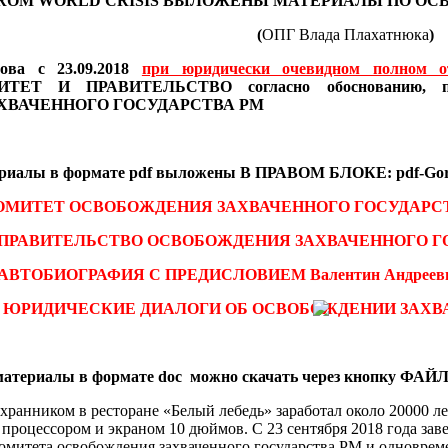
FROM WORLD CRISIS
ВЫЛОЖЕНЫ МАТЕРИАЛЫ
ПО ОС
(
ОПГ Влада Плахатнюка
)
ва с 23.09.2018
при юридически очевидном полном о
ИТЕТ И ПРАВИТЕЛЬСТВО согласно обоснованию
ХВАЧЕННОГО ГОСУДАРСТВА РМ
ериалы
в формате pdf
выложены В ПРАВОМ БЛОКЕ: pdf-Gor
ОМИТЕТ ОСВОБОЖДЕНИЯ ЗАХВАЧЕННОГО ГОСУДАРС
ПРАВИТЕЛЬСТВО ОСВОБОЖДЕНИЯ ЗАХВАЧЕННОГО Г
 АВТОБИОГРАФИЯ С ПРЕДИСЛОВИЕМ
Валентин Андреев
-
ЮРИДИЧЕСКИЕ ДИАЛОГИ ОБ ОСВОБОЖДЕНИИ ЗАХВ
атериалы в формате doc можно скачать через кнопку ФАЙЛ
хранником в ресторане «Белый лебедь» заработал около 20000 л
процессором и экраном 10 дюймов. С 23 сентября 2018 года зав
омитета освобождения захваченного государства РМ и одновре