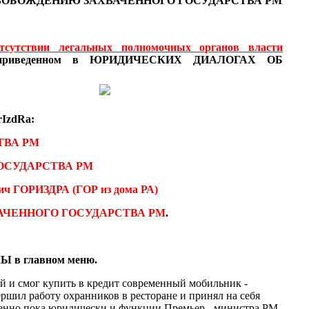
ВОБОЖДЕНИЮ ЗАХВАЧЕННОГО ГОСУДАРСТВА РМ
тсутствии легальных полномочных органов власти
, приведенном в ЮРИДИЧЕСКИХ ДИАЛОГАХ
ОБ
IzdRa:
ТВА РМ
ОСУДАРСТВА РМ
ич ГОРИЗДРА (ГОР из дома РА)
АЧЕННОГО ГОСУДАРСТВА РМ
.
Ы в главном меню.
ей и смог купить в кредит современный мобильник -
ершил работу охранников в ресторане и принял на себя
менно пока юридически и функции Премьер - министра РМ.