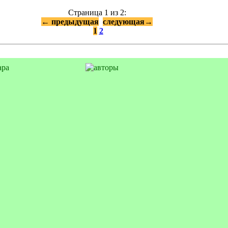
Страница 1 из 2:
←
предыдущая
следующая
→
1
2