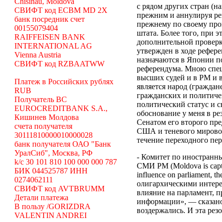
Chisinau, Moldova
с рядом других стран (
СВИФТ код ECBM MD 2X
прежним и аннулируя ре
банк посредник счет
прежнему по своему про
00155079404
штата. Более того, при э
RAIFFEISEN BANK
дополнительной проверк
INTERNATIONAL AG
утвержден в ходе рефер
Vienna Austria
назначаются в Японии по
СВИФТ код RZBAATWW
референдума.
Мною специ
высших судей и в РМ и в
Платеж в Российских рублях
является народ (граждан
RUB
гражданских и политиче
Получатель BC
политический статус и с
EUROCREDITBANK S.A.,
обоснование у меня в р
Кишинев Молдова
Сенатом его второго пре
счета получателя
США и теневого мировог
30111810000010000028
течение переходного 
банк получателя ОАО "Банк
УралСиб", Москва, РФ
- Комитет по иностранн
k/c 30 101 810 100 000 000 787
СМИ РМ (Moldova is capture
БИК 044525787 ИНН
influence on parliament, th
0274062111
олигархическими интере
СВИФТ код AVTBRUMM
влияние на парламент, 
Детали платежа
информации», — сказано 
В пользу /GORIZDRA
воздержались. И эта рез
VALENTIN ANDREI