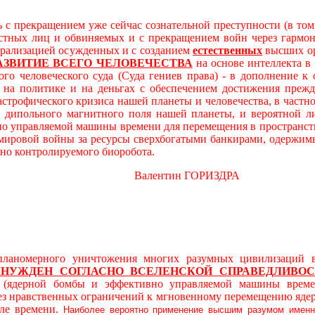
 с прекращением уже сейчас сознательной преступности (в то
остных лиц и обвиняемых и с прекращением войн через гарм
трализацией осужденных и с созданием
естественных
высших ор
АЗВИТИЕ ВСЕГО ЧЕЛОВЕЧЕСТВА
на основе интеллекта в
ого человеческого суда (Суда гениев права) - в дополнение 
а политике и на деньгах с обеспечением достижения прежде
астрофического кризиса нашей планеты и человечества, в част
дипольного магнитного поля нашей планеты, и вероятной л
о управляемой машины времени для перемещения в пространст
 мировой войны за ресурсы сверхбогатыми банкирами, одержимы
вно контролируемого биоробота.
алентин ГОРИЗДРА
ерного уничтожения многих разумных цивилизаций в ви
ЫНУЖДЕН
СОГЛАСНО ВСЕЛЕНСКОЙ СПРАВЕДЛИВОС
й (ядерной бомбы и эффективно управляемой машины време
без нравственных ограничений к мгновенному перемещению яде
ле времени.
Наиболее вероятно применение высшим разумом именн