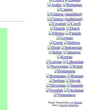
Plugin TranslatorBox par
Dipisoft
Merci а
Google Traduction