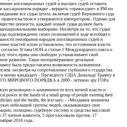
ачение апелляционных судей и высших судей оставить
 кассационном порядке - вершить «правосудие» в РМ по
жданами все судьи штата, включая судей Верховного суда
 правительством и утвержаются императором.. Однако для
обществе ценности, каждый новый судья должен быть
щенациональными выборами. Несмотря на то, что судьи
арода подтверждение своих полномочий в ходе всеобщего
льности неизбрания народом апелляционных судей и
ение властей и/или установлено, что источником власти
м согласно Устава ООН и статьи 1 Междунардного пакта о
силу этого права они свободно устанавливают свой
рное развитие.
Такое неопровержимое детальное
рампу была предоставлена возможность назначения
телем. несмотря на сопротивление глубинного гсударства
та моему кандидату - Президенту США Дональду Трампу в
ГО МИРОВОГО ПОРЯДКА в 2000 - летнюю эру ГОРа.
кую резолюцию о захваченности всех ветвей власти и
al power in the hands of a small group of people exerting their
e judiciary and the media, the text says. - «Молдавия захвачена
 руках небольшой группы людей, оказывающих свое
рацию, полицию, судебную систему и средства массовой
37 членов комитета, 5 проголосовали против, 17
оябряе 2018 года.