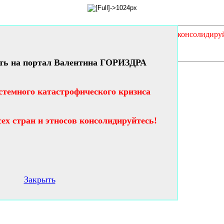
кого кризиса таланты и гении всех стран и этносов консолидиру
ть на портал Валентина ГОРИЗДРА
стемного катастрофического кризиса
сех стран и этносов консолидируйтесь!
Закрыть