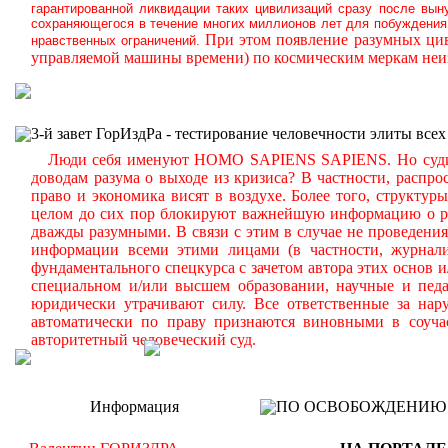
гарантированной ликвидации таких цивилизаций сразу после вын
сохраняющегося в течение многих миллионов лет для побуждения 
При этом появление разумных цив
нравственных ограничений.
управляемой машины времени) по космическим меркам неиз
3-й завет ГорИздРа - тестирование человечности элиты всех
Люди себя именуют HOMO SAPIENS SAPIENS. Но судите с
доводам разума о выходе из кризиса? В частности, распр
право и экономика висят в воздухе. Более того, структу
целом до сих пор блокируют важнейшую информацию о реа
дважды разумными. В связи с этим в случае не проведени
информации всеми этими лицами (в частности, журналис
фундаментального спецкурса с зачетом автора этих основ 
специальном и/или высшем образовании, научные и педа
юридически утрачивают силу. Все ответственные за нар
автоматически по праву признаются виновными в соуча
авторитетный человеческий суд.
Информация
ПО ОСВОБОЖДЕНИЮ РМ -