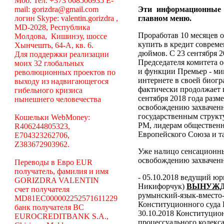
Моб. Тел. +373 068506935 E-
mail: gorizdra@gmail.com
Эти информационные
логин Skype: valentin.gorizdra ,
главном меню.
MD-2028, Республика
Проработав 10 месяцев о
Молдова, Кишинэу, шоссе
купить в кредит соврем
Хынчешть, 64-А, кв. 6.
дюймов. С 23 сентября 2
Для поддержки реализации
Председателя комитета 
моих 32 глобальных
и функции Премьер - ми
революционных проектов по
интернете в своей биогр
выходу из надвигающегося
фактически продолжает 
гибельного кризиса
сентября 2018 года разм
нынешнего человечества
освобождению захваченн
государственным структ
Кошельки WebMoney:
РМ, лидерам общественн
R406244805323,
Европейского Союза и та
E704323262706,
Z383672903962.
Уже налицо сенсационн
освобождению захваченн
Переводы в Евро EUR
получатель, фамилия и имя
- 05.10.2018 ведущий ю
GORIZDRA VALENTIN
Никифорчук)
ВЫНУЖД
счет получателя
румынский-язык-вместо-
MD81EC000002252571611229
Конституционного суда
банк получателя BC
30.10.2018 Конституцио
EUROCREDITBANK S.A.,
процессуального кодекса