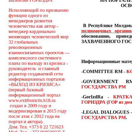
Валентин ГОРИЗДРА
НА ПОРТАЛЕ
ОСВ
Исполняющий по призванию
функции одного из
менеджеров развития
В Республике Молдова
человечества как автор -
полномочных органо
менеджер кардинально
обоснованию, пр
меняющих человеческий мир
ЗАХВАЧЕННОГО ГОС
32 глобальных
революционных
взаимосвязанных проектов —
комплексного системного
Информационные мат
плана по выходу из кризиса -
руководитель и главный
-COMMITTEE RM
-
К
редактор создаваемой сети
информационных порталов
-GOVERNMENT
«ВЫХОД ИЗ КРИЗИСА»
ГОСУДАРСТВА РМ
(первый базовый
информационный портал
-GorIzdRa -
КРАТК
www.exitfromcris.h18.ru
ГОРИЗДРА (ГОР из дом
создан в 2009 году и
модернизирован в 2015 году
-LEGAL DIALOGUES 
после атак с 2012 года на
ГОСУДАРСТВА РМ
.
портал и автора).
Дом. Тел. +373 0 22 721623