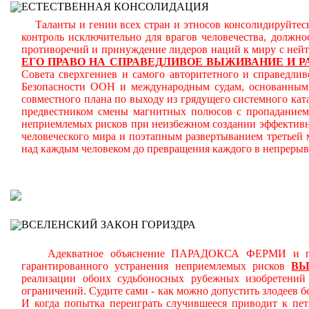
ЕСТЕСТВЕННАЯ КОНСОЛИДАЦИЯ
Таланты и гении всех стран и этносов консолидируйтесь
контроль исключительно для врагов человечества, должн
противоречий и принуждение лидеров наций к миру с ней
ЕГО ПРАВО НА СПРАВЕДЛИВОЕ ВЫЖИВАНИЕ И Р
Совета сверхгениев и самого авторитетного и справедлив
Безопасности ООН и международным судам, основанным н
совместного плана по выходу из грядущего системного кат
предвестником смены магнитных полюсов с пропаданием 
неприемлемых рисков при неизбежном создании эффективн
человеческого мира и поэтапным развертыванием третьей
над каждым человеком до превращения каждого в непреры
В
ВСЕЛЕНСКИЙ ЗАКОН ГОРИЗДРА
Адекватное объяснение ПАРАДОКСА ФЕРМИ и планом
гарантированного устранения неприемлемых рисков
В
реализации обоих судьбоносных рубежных изобретени
ограничений.
Судите сами - как можно допустить злодеев 
И когда попытка переиграть случившееся приводит к пет