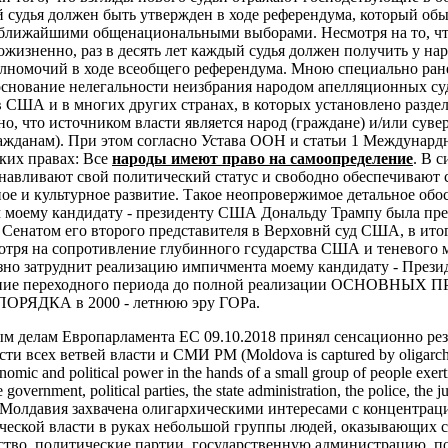
 судья должен быть утвержден в ходе референдума, который об
 ближайшими общенациональными выборами. Несмотря на то, чт
жизненно, раз в десять лет каждый судья должен получить у на
лномочий в ходе всеобщего референдума.
Мною специально ране
основание нелегальности неизбрания народом апелляционных су
в США и в многих других странах, в которых установлено разде
но, что источником власти является народ (граждане) и/или суве
ажданам). При этом согласно Устава ООН и статьи 1 Междунардн
ких правах:
Все
народы имеют право на самоопределение
. В с
анавливают свой политический статус и свободно обеспечивают 
ое и культурное развитие.
Такое неопровержимое детальное обо
ом моему кандидату - президенту США Дональду Трампу была пр
 Сенатом его второго представителя в Верховнй суд США, в ито
мотря на сопротивление глубинного гсударства США и теневого 
езно затруднит реализацию импичмента моему кандидату - Пре
чение переходного периода до полной реализации ОСНОВНЫ
ЯДКА в 2000 - летнюю эру ГОРа.
ым делам Европарламента ЕС 09.10.2018 принял сенсационно ре
и всех ветвей власти и СМИ РМ (Moldova is captured by oligarchic
nomic and political power in the hands of a small group of people exert
 government, political parties, the state administration, the police, the j
. - «Молдавия захвачена олигархическими интересами с концентрац
ческой власти в руках небольшой группы людей, оказывающих с
ьство, политические партии, государственную администрацию, 