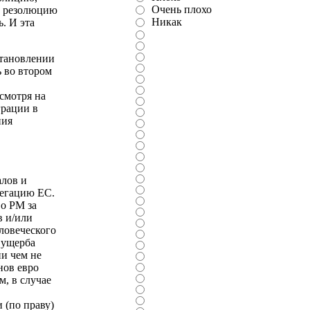
Очень плохо
За резолюцию
Никак
. И эта
становлении
 во втором
смотря на
грации в
ния
алов и
легацию ЕС.
во РМ за
в и/или
ловеческого
 ущерба
и чем не
нов евро
м, в случае
 (по праву)