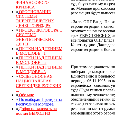
ФИНАНСОВОГО
судебную систему и сре
КРИЗИСА
по Молдове проголосовал
¤
ОБОСНОВАНИЕ
резолюция будет вынесен
СИСТЕМЫ
ЭНЕРГЕТИЧЕСКИХ
- Затея ОПГ Влада Плах
ДЕНЕГ ГОРИЗДРА
евроинтеграции в качес
¤
ПРОЕКТ ДОГОВОРА О
окончательном голосован
СИСТЕМЕ
трех
ЕВРОПЕЙСКИХ
ал
ЭНЕРГЕТИЧЕСКИХ
все попытки ОПГ Влада 
ДЕНЕГ
Конституцию. Даже деле
¤
ПЫТКИ НАД ГЕНИЕМ
евроинтеграции в Конс
В МОЛДОВЕ - 1
¤
ПЫТКИ НАД ГЕНИЕМ
В МОЛДОВЕ – 2
При этом социалисты ни
¤
ПЫТКИ НАД ГЕНИЕМ
либерал - демократов к 
В МОЛДОВЕ - 3
Единственно в реальнос
¤
СУДЬБОНОСНАЯ
период с 06.11.1995 по 
НАЦИОНАЛЬНАЯ
европейско - союзных у
СВЕРХИДЕЯ РУССКИХ
суда (Суда гениев права
...
нынешнему человечеств
¤
Обо мне
обеспеченными этими до
¤
По выборам Президента
также для залития ни ч
Республики Молдова
реализации мечты румын
¤
Добро пожаловать на
возмещение
этого
огром
портал ВЫХОД ИЗ