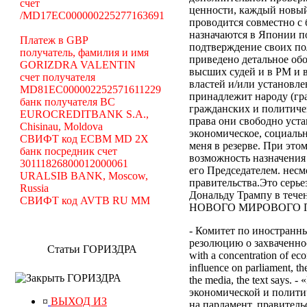
счет
ценности, каждый новый
/MD17EC000000225277163691
проводится совместно с
назначаются в Японии по
Платеж в GBP
подтверждение своих по
получатель, фамилия и имя
приведено детальное об
GORIZDRA VALENTIN
высших судей и в РМ и 
счет получателя
властей и/или установле
MD81EC000002252571611229
принадлежит народу (гр
банк получателя BC
гражданских и политиче
EUROCREDITBANK S.A.,
права они свободно уст
Chisinau, Moldova
экономическое, социальн
СВИФТ код ECBM MD 2X
меня в резерве. При эт
банк посредник счет
возможность назначения
30111826800012000061
его Председателем. нес
URALSIB BANK, Moscow,
правительства.Это серь
Russia
Дональду Трампу в те
СВИФТ код AVTB RU MM
НОВОГО МИРОВОГО ПОР
- Комитет по иностранн
резолюцию о захваченност
Статьи ГОРИЗДРА
with a concentration of eco
influence on parliament, the
ГОРИЗДРА
the media, the text says
экономической и полити
¤
ВЫХОД ИЗ
на парламент, правител