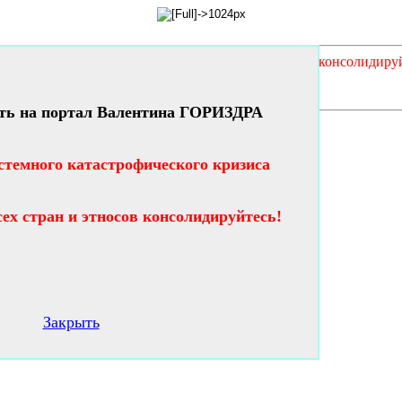
кого кризиса таланты и гении всех стран и этносов консолидиру
ть на портал Валентина ГОРИЗДРА
стемного катастрофического кризиса
сех стран и этносов консолидируйтесь!
Закрыть