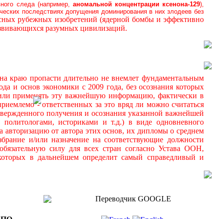
вного следа (например,
аномальной
концентрации ксенона-129
),
ических последствиях допущения доминирования в них злодеев без
осных рубежных изобретений (ядерной бомбы и эффективно
азвивающихся разумных цивилизаций.
а краю пропасти длительно не внемлет фундаментальным
да и основ экономики с 2009 года, без осознания которых
 и/или применять эту важнейшую информацию, фактически в
иемлемо - ответственных за это вряд ли можно считаться
дтвержденного получения и осознания указанной важнейшей
 политологами, историками и т.д.) в виде одновневного
а авторизацию от автора этих основ, их дипломы о среднем
збрание и/или назначение на соответствующие должности
обязательную силу для всех стран согласно Устава ООН,
 которых в дальнейшем определит самый справедливый и
Переводчик GOOGLE