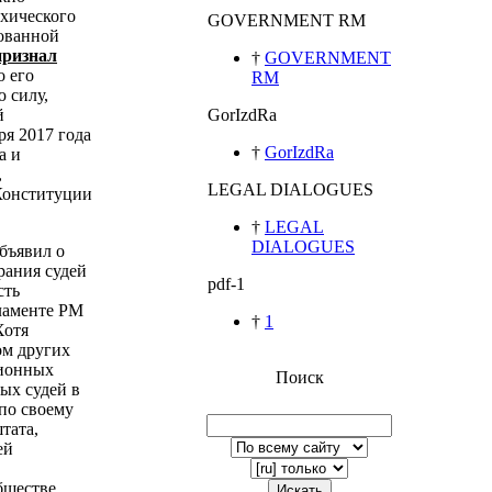
ихического
GOVERNMENT RM
зованной
признал
†
GOVERNMENT
о его
RM
 силу,
й
GorIzdRa
ря 2017 года
†
GorIzdRa
а и
,
LEGAL DIALOGUES
Конституции
†
LEGAL
DIALOGUES
бъявил о
рания судей
pdf-1
сть
ламенте РМ
†
1
Хотя
ом других
ционных
Поиск
ых судей в
по своему
тата,
ей
бществе
Искать