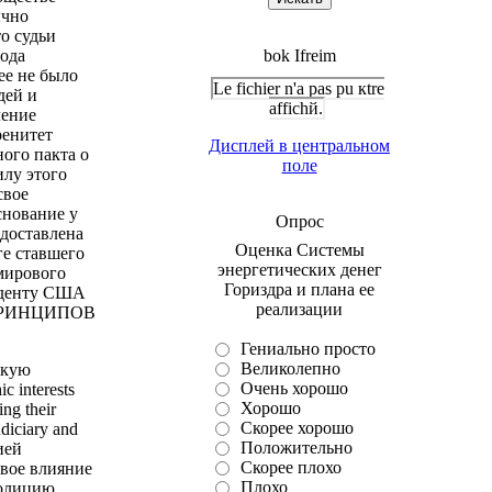
ычно
о судьи
рода
bok Ifreim
е не было
Le fichier n'a pas pu кtre
дей и
affichй.
ление
ренитет
Дисплей в центральном
ого пакта о
поле
илу этого
свое
снование у
Опрос
едоставлена
Оценка Системы
ге ставшего
энергетических денег
мирового
Гориздра и плана ее
зиденту США
реализации
Х ПРИНЦИПОВ
Гениально просто
Великолепно
зкую
Очень хорошо
 interests
Хорошо
ing their
Скорее хорошо
udiciary and
Положительно
ией
Скорее плохо
вое влияние
Плохо
полицию,