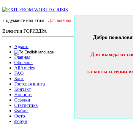
Подумайте над этим :
Для выхода из системного катастрофичес
Валентин ГОРИЗДРА
Добро пожалова
Админ
Для выхода из си
Главная
Обо мне.
AllArticles
таланты и гении в
FAQ
Блог
Гостевая книга
Контакт
Новости
Ссылки
Статистика
Файлы
Фото
форум