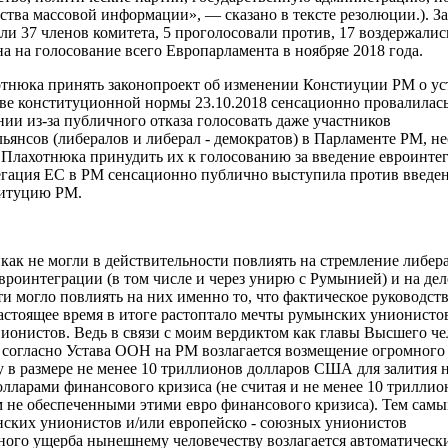
дства массовой информации», — сказано в тексте резолюции.). 
и 37 членов комитета, 5 проголосовали против, 17 воздержались
а на голосование всего Европарламента в ноябряе 2018 года.
отнюка принять законопроект об изменении Констиуции РМ о у
тве конституционной нормы 23.10.2018 сенсационно провалилась
ии из-за публичного отказа голосовать даже участников
ьянсов (либералов и либерал - демократов) в Парламенте РМ, не
Плахотнюка принудить их к голосованию за введение евроинте
гация ЕС в РМ сенсационно публично выступила против введе
титуцию РМ.
как не могли в действительности повлиять на стремление либер
евроинтеграции (в том числе и через унирю с Румынией) и на де
ти могло повлиять на них именно
то, что
фактическое руководст
настоящее время в итоге растоптало мечты румынских унионисто
нионистов.
Ведь в связи с моим вердиктом
как главы Высшего че
) согласно Устава ООН
на РМ
возлагается
возмещение
огромного
у
в размере не менее 10 триллионов долларов США для залития н
лларами финансового кризиса (не считая и не менее 10 триллио
ем не обеспеченными этими евро финансового кризиса).
Тем самы
ских унионистов и/или европейско - союзных унионистов
ного ущерба нынешнему человечеству возлагается автоматически