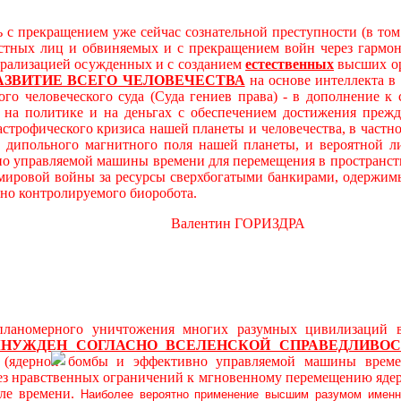
 с прекращением уже сейчас сознательной преступности (в то
остных лиц и обвиняемых и с прекращением войн через гарм
трализацией осужденных и с созданием
естественных
высших ор
АЗВИТИЕ ВСЕГО ЧЕЛОВЕЧЕСТВА
на основе интеллекта в
ого человеческого суда (Суда гениев права) - в дополнение 
а политике и на деньгах с обеспечением достижения прежде
астрофического кризиса нашей планеты и человечества, в част
дипольного магнитного поля нашей планеты, и вероятной л
о управляемой машины времени для перемещения в пространст
 мировой войны за ресурсы сверхбогатыми банкирами, одержимы
вно контролируемого биоробота.
алентин ГОРИЗДРА
ерного уничтожения многих разумных цивилизаций в ви
ЫНУЖДЕН
СОГЛАСНО ВСЕЛЕНСКОЙ СПРАВЕДЛИВОС
й (ядерной бомбы и эффективно управляемой машины време
без нравственных ограничений к мгновенному перемещению яде
ле времени.
Наиболее вероятно применение высшим разумом именн