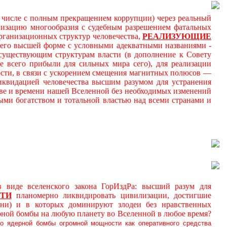
м числе с полным прекращением коррупции) через реальный
онизацию многообразия с судебным разрешением фатальных
ганизационных структур человечества,
РЕАЛИЗУЮЩИЕ
 его высшей форме с условными адекватными названиями -
к существующим структурам власти (в дополнение к Совету
 всего прибыли для сильных мира сего), для реализации
ности, в связи с ускорением смещения магнитных полюсов —
иквидацией человечества высшим разумом для устранения
ве и времени нашей Вселенной без необходимых изменений
ми богатством и тотальной властью над всеми странами и
де вселенского закона ГорИздРа: высший разум для
ТИ
планомерно ликвидировать цивилизации, достигшие
ни) и в которых доминируют злодеи без нравственных
рной бомбы на любую планету во Вселенной в любое время?
о ядерной бомбы огромной мощности как оперативного средства