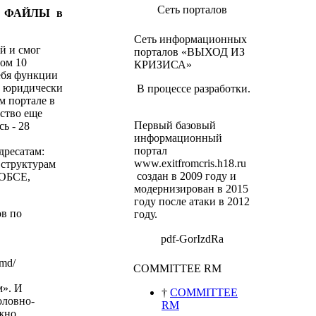
Сеть порталов
ку ФАЙЛЫ в
Сеть информационных
й и смог
порталов «ВЫХОД ИЗ
ном 10
КРИЗИСА»
себя функции
а юридически
В процессе разработки.
м портале в
ьство еще
Первый базовый
ь - 28
информационный
портал
дресатам:
www.exitfromcris.h18.ru
 структурам
создан в 2009 году и
 ОБСЕ,
модернизирован в 2015
году после атаки в 2012
в по
году.
pdf-GorIzdRa
.md/
COMMITTEE RM
м».
И
†
COMMITTEE
оловно-
RM
ожно