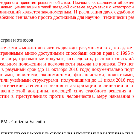
ужденного принятия решения об этом. Причем с оставлением объекти
новых цивилизаций в такой звездной системе задуматься о катастроф
илизаций является закономерным. И реализация двух судьбон
бежно гениально просто достижима для научно - технически р
 стран и этносов
ами - можно ли считать дважды разумными тех, кто даже н
остраняемым мною доступными способами основ права с 1995 го
ры и лица, призванные получать, исследовать, распространять
льном положении и возможности выхода из кризиса. Это непр
я в разумный срок (до 11 октября 2016 года) документально по
тами, юристами, экономистами, финансистами, политиками,
и/или учебными структурами, получившими до 11 июля 2016 год
гогические степени и звания и авторизации и лицензии и и
ушение этой доктрины, имеющей силу судебного решения и 
стии в преступлениях против человечества, меру наказания
 Gorizdra Valentin