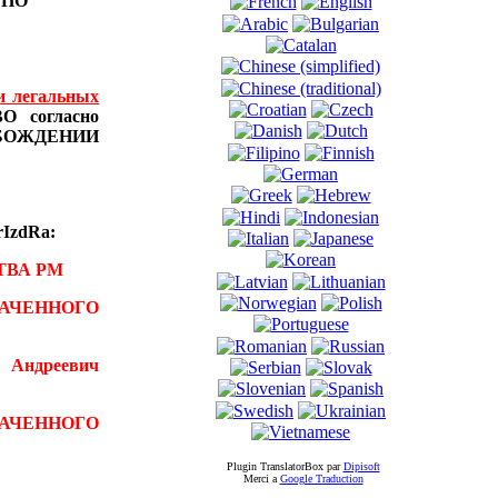
Ы
ПО
и легальных
 согласно
БОЖДЕНИИ
IzdRa:
ТВА РМ
АЧЕННОГО
 Андреевич
ВАЧЕННОГО
Plugin TranslatorBox par
Dipisoft
Merci а
Google Traduction