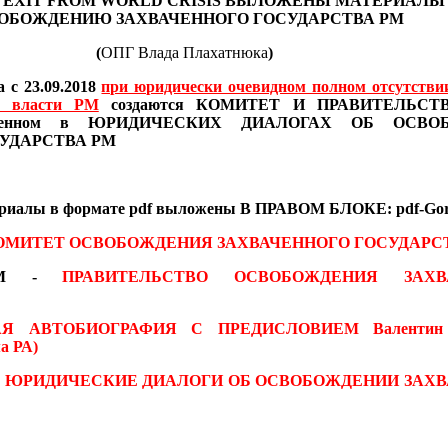
 EXIT FROM WORLD CRISIS
ВЫЛОЖЕНЫ МАТЕРИАЛ
ОБОЖДЕНИЮ ЗАХВАЧЕННОГО ГОСУДАРСТВА РМ
(
ОПГ Влада Плахатнюка
)
 с 23.09.2018
при юридически очевидном полном отсутстви
в власти РМ
создаются
КОМИТЕТ И ПРАВИТЕЛЬСТВО
иведенном в ЮРИДИЧЕСКИХ ДИАЛОГАХ
ОБ ОСВО
УДАРСТВА РМ
ериалы
в формате pdf
выложены В ПРАВОМ БЛОКЕ: pdf-Gor
ОМИТЕТ ОСВОБОЖДЕНИЯ ЗАХВАЧЕННОГО ГОСУДАРС
 RM -
ПРАВИТЕЛЬСТВО ОСВОБОЖДЕНИЯ ЗАХВ
АЯ АВТОБИОГРАФИЯ С ПРЕДИСЛОВИЕМ
Валентин
а РА)
-
ЮРИДИЧЕСКИЕ ДИАЛОГИ ОБ ОСВОБОЖДЕНИИ ЗАХ