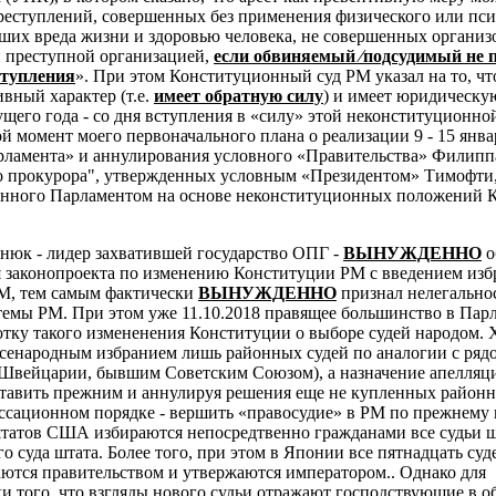
преступлений, совершенных без применения физического или пс
ших вреда жизни и здоровью человека, не совершенных органи
 преступной организацией,
если обвиняемый ⁄подсудимый не 
ступления
». При этом Конституционный суд РМ указал на то, чт
вный характер (т.е.
имеет обратную силу
) и имеет юридическую
кущего года - со дня вступления в «силу» этой неконституционно
й момент моего первоначального плана о реализации 9 - 15 янва
рламента» и аннулирования условного «Правительства» Филипп
о прокурора", утвержденных условным «Президентом» Тимофти
анного Парламентом на основе неконституционных положений 
тнюк - лидер захватившей государство ОПГ -
ВЫНУЖДЕННО
о
 законопроекта по изменению Конституции РМ с введением изб
М, тем самым фактически
ВЫНУЖДЕННО
признал нелегально
емы РМ. При этом уже 11.10.2018 правящее большинство в Пар
отку такого измененения Конституции о выборе судей народом. 
всенародным избранием лишь районных судей по аналогии с ряд
 Швейцарии, бывшим Советским Союзом), а назначение апелля
ставить прежним и аннулируя решения еще не купленных районн
ссационном порядке - вершить «правосудие» в РМ по прежнему 
 штатов США избираются непосредтвенно гражданами все судьи ш
о суда штата. Более того, при этом в
Японии все пятнадцать суд
ются правительством и утвержаются императором.. Однако для
и того, что взгляды нового судьи отражают господствующие в о