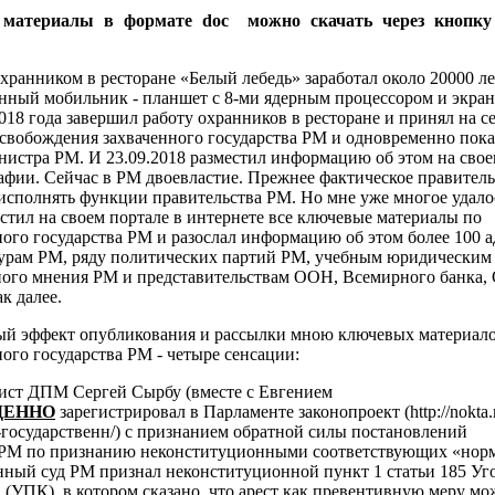
 материалы в формате doc можно скачать через кноп
хранником в ресторане «Белый лебедь» заработал около 20000 ле
енный мобильник - планшет с 8-ми ядерным процессором и экра
018 года завершил работу охранников в ресторане и принял на 
освобождения захваченного государства РМ и одновременно пок
нистра РМ. И 23.09.2018 разместил информацию об этом на свое
афии. Сейчас в РМ двоевластие. Прежнее фактическое правител
исполнять функции правительства РМ. Но мне уже многое удалос
естил на своем портале в интернете все ключевые материалы по
ого государства РМ и разослал информацию об этом более 100 а
урам РМ, ряду политических партий РМ, учебным юридическим
ого мнения РМ и представительствам ООН, Всемирного банка,
к далее.
ый эффект опубликования и рассылки мною ключевых материало
ого государства РМ - четыре сенсации:
рист ДПМ Сергей Сырбу (вместе с Евгением
ЕННО
зарегистрировал в Парламенте законопроект (http://nokta
государственн/) с признанием обратной силы постановлений
 РМ по признанию неконституционными соответствующих «нор
нный суд РМ признал неконституционной пункт 1
статьи 185 Уг
 (УПК), в котором сказано, что арест как превентивную меру м