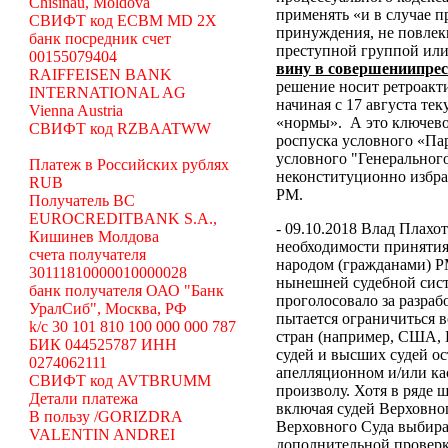
Chisinau, Moldova
применять «и в случае 
СВИФТ код ECBM MD 2X
принуждения, не повлек
банк посредник счет
преступной группой или
00155079404
вину в совершениипре
RAIFFEISEN BANK
решение носит ретроакти
INTERNATIONAL AG
начиная с 17 августа те
Vienna Austria
«нормы».
А это ключево
СВИФТ код RZBAATWW
роспуска условного «Па
условного "Генеральног
Платеж в Российских рублях
неконституционно избр
RUB
РМ.
Получатель BC
EUROCREDITBANK S.A.,
- 09.10.2018 Влад Плахо
Кишинев Молдова
необходимости принятия
счета получателя
народом (гражданами) Р
30111810000010000028
нынешней судебной сист
банк получателя ОАО "Банк
проголосовало за разраб
УралСиб", Москва, РФ
пытается ограничиться 
k/c 30 101 810 100 000 000 787
стран (например, США,
БИК 044525787 ИНН
судей и высших судей о
0274062111
апелляционном и/или ка
СВИФТ код AVTBRUMM
произволу. Хотя в ряде
Детали платежа
включая судей Верховног
В пользу /GORIZDRA
Верховного Суда выбира
VALENTIN ANDREI
дополнительной проверк