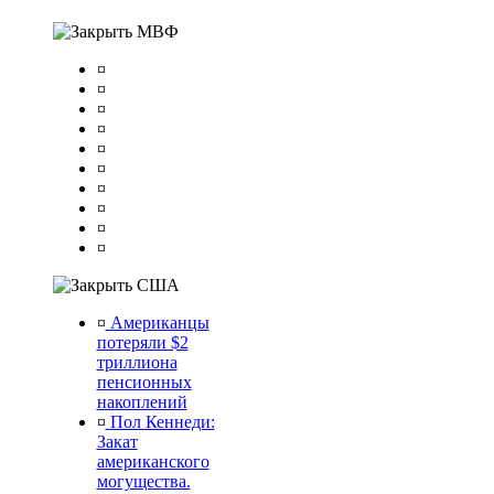
МВФ
¤
¤
¤
¤
¤
¤
¤
¤
¤
¤
США
¤
Американцы
потеряли $2
триллиона
пенсионных
накоплений
¤
Пол Кеннеди:
Закат
американского
могущества.