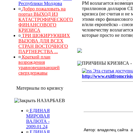
РМ
возлагается
возмеще
Республики Молдова
триллионов долларов СШ
¤
Добро пожаловать на
кризиса (не считая и не
портал ВЫХОД ИЗ
этими евро финансового
КАТАСТРОФИЧЕСКОГО
и/или европейско - сою
ФИНАНСОВОГО
человечеству возлагает
КРИЗИСА
которые просто не потя
¤
ТРИ ШОКИРУЮЩИХ
ВЫЗОВА ДЛЯ ВСЕХ
СТРАН ВОСТОЧНОГО
ПАРТНЕРСТВА ...
¤
Краткий план
возрождения
ПРИЧИНЫ КРИЗИСА -
уравновешивающей
Эта статья доступн
сверхдержавы
http://www.exitfromcrisis
Материалы по кризису
НАЗАРБАЕВ
¤
ЕДИНАЯ
МИРОВАЯ
ВАЛЮТА -
2009.01.24
a
Автор: владелец сайта
¤
ЕДИНАЯ