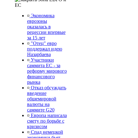
ЕС
¤
Экономика
еврозоны
оказалась в
рецессии впервые
за 15 лет
¤
"Отец" евро
поддержал идею
Назарбаева
¤
Участники
саммита ЕС - за
реформу мирового
финансового
рынка
¤
Отказ обсуждать
введение
общемировой
валюты на
саммите G20
¤
Европа написала
смету по борьбе с
кризисом
¤
Спад немецкой
экономики бьет