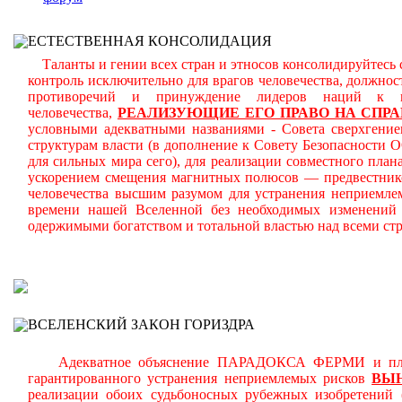
ЕСТЕСТВЕННАЯ КОНСОЛИДАЦИЯ
Таланты и гении всех стран и этносов консолидируйтесь 
контроль исключительно для врагов человечества, должн
противоречий и принуждение лидеров наций к
человечества,
РЕАЛИЗУЮЩИЕ ЕГО ПРАВО НА СПРА
условными адекватными названиями - Совета сверхгениев
структурам власти (в дополнение к Совету Безопасности
для сильных мира сего), для реализации совместного план
ускорением смещения магнитных полюсов — предвестнико
человечества высшим разумом для устранения неприемле
времени нашей Вселенной без необходимых изменений 
одержимыми богатством и тотальной властью над всеми ст
В
ВСЕЛЕНСКИЙ ЗАКОН ГОРИЗДРА
Адекватное объяснение ПАРАДОКСА ФЕРМИ и планоме
гарантированного устранения неприемлемых рисков
ВЫ
реализации обоих судьбоносных рубежных изобретений