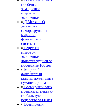
¤
Всемирный банк
пообещал
замедление
мировой
экономики
¤
Д.Митяев. О
динамике
саморазрушения
мировой
финансовой
системы
¤
Рецессия
мировой
экономики
является худшей за
последние 100 лет
¤
Мировой
финансовый
кризис может стать
гуманитарным
¤
Всемирный банк
предсказал первую
глобальную
рецессию за 60 лет
¤
Всемирный