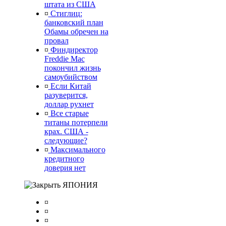
штата из США
¤
Стиглиц:
банковский план
Обамы обречен на
провал
¤
Финдиректор
Freddie Mac
покончил жизнь
самоубийством
¤
Если Китай
разуверится,
доллар рухнет
¤
Все старые
титаны потерпели
крах. США -
следующие?
¤
Максимального
кредитного
доверия нет
ЯПОНИЯ
¤
¤
¤