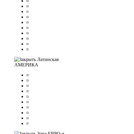
¤
¤
¤
¤
¤
¤
¤
¤
¤
¤
Латинская
АМЕРИКА
¤
¤
¤
¤
¤
¤
¤
¤
¤
¤
Зона ЕВРО и