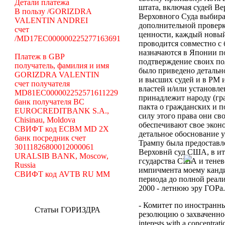
Детали платежа
штата, включая судей Вер
В пользу /GORIZDRA
Верховного Суда выбира
VALENTIN ANDREI
дополнительной проверк
счет
ценности, каждый новый
/MD17EC000000225277163691
проводится совместно с
назначаются в Японии по
Платеж в GBP
подтверждение своих по
получатель, фамилия и имя
было приведено детальн
GORIZDRA VALENTIN
и высших судей и в РМ 
счет получателя
властей и/или установле
MD81EC000002252571611229
принадлежит народу (гр
банк получателя BC
пакта о гражданских и 
EUROCREDITBANK S.A.,
силу этого права они св
Chisinau, Moldova
обеспечивают свое эконо
СВИФТ код ECBM MD 2X
детальное обоснование 
банк посредник счет
Трампу была предоставл
30111826800012000061
Верховнй суд США, в ит
URALSIB BANK, Moscow,
гсударства США и тенев
Russia
импичмента моему канди
СВИФТ код AVTB RU MM
периода до полной 
2000 - летнюю эру ГОРа.
- Комитет по иностранн
Статьи ГОРИЗДРА
резолюцию о захваченнос
interests with a concentrat