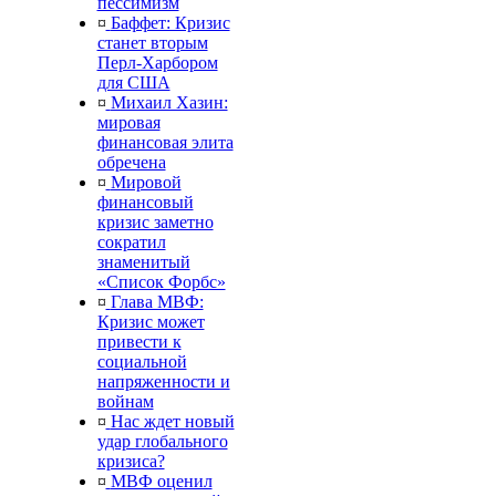
пессимизм
¤
Баффет: Кризис
станет вторым
Перл-Харбором
для США
¤
Михаил Хазин:
мировая
финансовая элита
обречена
¤
Мировой
финансовый
кризис заметно
сократил
знаменитый
«Список Форбс»
¤
Глава МВФ:
Кризис может
привести к
социальной
напряженности и
войнам
¤
Нас ждет новый
удар глобального
кризиса?
¤
МВФ оценил