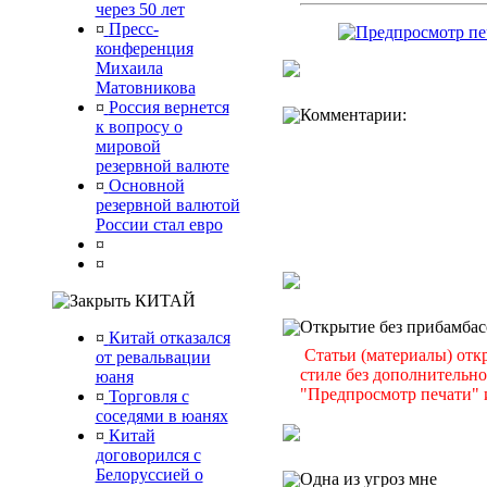
через 50 лет
¤
Пресс-
конференция
Михаила
Матовникова
¤
Россия вернется
Комментарии:
к вопросу о
мировой
резервной валюте
¤
Основной
резервной валютой
России стал евро
¤
¤
КИТАЙ
Открытие без прибамбас
¤
Китай отказался
Статьи (материалы) отк
от ревальвации
стиле без дополнительн
юаня
"Предпросмотр печати" и
¤
Торговля с
соседями в юанях
¤
Китай
договорился с
Белоруссией о
Одна из угроз мне