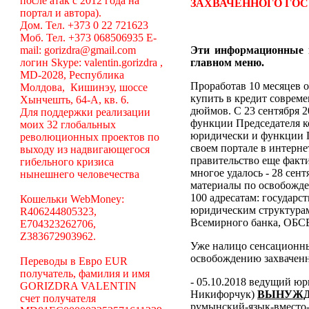
после атак с 2012 года на
ЗАХВАЧЕННОГО ГОС
портал и автора).
Дом. Тел. +373 0 22 721623
Моб. Тел. +373 068506935 E-
mail: gorizdra@gmail.com
Эти информационные 
логин Skype: valentin.gorizdra ,
главном меню.
MD-2028, Республика
Проработав 10 месяцев о
Молдова, Кишинэу, шоссе
купить в кредит соврем
Хынчешть, 64-А, кв. 6.
дюймов. С 23 сентября 2
Для поддержки реализации
функции Председателя к
моих 32 глобальных
юридически и функции П
революционных проектов по
своем портале в интерне
выходу из надвигающегося
правительство еще факт
гибельного кризиса
многое удалось - 28 сен
нынешнего человечества
материалы по освобожде
100 адресатам: государ
Кошельки WebMoney:
юридическим структура
R406244805323,
Всемирного банка, ОБСЕ
E704323262706,
Z383672903962.
Уже налицо сенсационн
освобождению захваченн
Переводы в Евро EUR
получатель, фамилия и имя
- 05.10.2018 ведущий ю
GORIZDRA VALENTIN
Никифорчук)
ВЫНУЖД
счет получателя
румынский-язык-вместо-