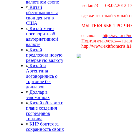
валютном свопе
sertan23 — 08.02.2012 1
¤
Китай
обеспокоился за
где же ты такой умный п
свои деньги в
США
МЫ ТЕБЯ БЫСТРО ЧИК
¤
Китай хочет
поговорить об
ссылка —
http://ava.md/
альтернативной
Портал атакуется— главн
валюте
http://www.exitfromcris.h
¤
Китай
предложил новую
резервную валюту
¤
Китай и
Аргентина
договорились о
торговле без
долларов
¤
Доллар в
заложниках
¤
Китай объявил о
плане создания
госрезервов
топлива
¤
КНР боится за
сохранность своих