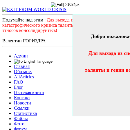
Подумайте над этим :
Для выхода из системного
катастрофического кризиса таланты и гении всех стран и
этносов консолидируйтесь!
Добро пожалова
Валентин ГОРИЗДРА
Для выхода из си
Админ
Главная
таланты и гении в
Обо мне.
AllArticles
FAQ
Блог
Гостевая книга
Контакт
Новости
Ссылки
Статистика
Файлы
Фото
форум