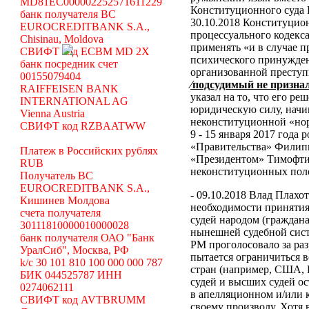
MD81EC000002252571611229
Конституционного суда
банк получателя BC
30.10.2018 Конституцио
EUROCREDITBANK S.A.,
процессуального кодекса
Chisinau, Moldova
применять «и в случае 
СВИФТ код ECBM MD 2X
психического принужден
банк посредник счет
организованной преступ
00155079404
⁄подсудимый не призна
RAIFFEISEN BANK
указал на то, что его ре
INTERNATIONAL AG
юридическую силу, начин
Vienna Austria
неконституционной «н
СВИФТ код RZBAATWW
9 - 15 января 2017 года
«Правительства» Филипп
Платеж в Российских рублях
«Президентом» Тимофти
RUB
неконституционных пол
Получатель BC
EUROCREDITBANK S.A.,
- 09.10.2018 Влад Плахо
Кишинев Молдова
необходимости принятия
счета получателя
судей народом (граждан
30111810000010000028
нынешней судебной сист
банк получателя ОАО "Банк
РМ проголосовало за раз
УралСиб", Москва, РФ
пытается ограничиться 
k/c 30 101 810 100 000 000 787
стран (например, США,
БИК 044525787 ИНН
судей и высших судей о
0274062111
в апелляционном и/или 
СВИФТ код AVTBRUMM
своему произволу. Хотя