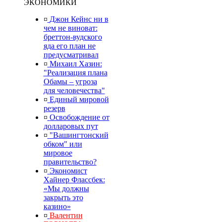
ЭКОНОМИКИ
¤
Джон Кейнс ни в
чем не виноват:
бреттон-вудского
яда его план не
предусматривал
¤
Михаил Хазин:
"Реализация плана
Обамы – угроза
для человечества"
¤
Единый мировой
резерв
¤
Освобождение от
долларовых пут
¤
"Вашингтонский
обком" или
мировое
правительство?
¤
Экономист
Хайнер Флассбек:
«Мы должны
закрыть это
казино»
¤
Валентин