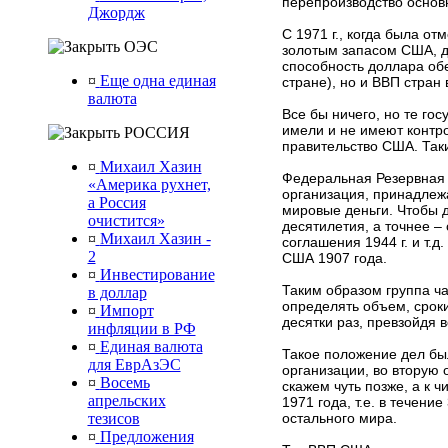
перепроизводство основ
Джордж
С
1971 г
., когда была о
ОЭС
золотым запасом США, д
способность доллара об
¤
Еще одна единая
стране), но и ВВП стран 
валюта
Все бы ничего, но те го
имели и не имеют контр
РОССИЯ
правительство США. Так
¤
Михаил Хазин
Федеральная Резервная 
«Америка рухнет,
организация, принадлеж
а Россия
мировые деньги. Чтобы 
очистится»
десятилетия, а точнее –
¤
Михаил Хазин -
соглашения
1944 г
. и т.
2
США 1907 года.
¤
Инвестирование
Таким образом группа ч
в доллар
определять объем, сроки
¤
Импорт
десятки раз, превзойдя 
инфляции в РФ
¤
Единая валюта
Такое положение дел бы
для ЕврАзЭС
организации, во вторую
¤
Восемь
скажем чуть позже, а к 
апрельских
1971 года, т.е. в течени
тезисов
остального мира.
¤
Предложения