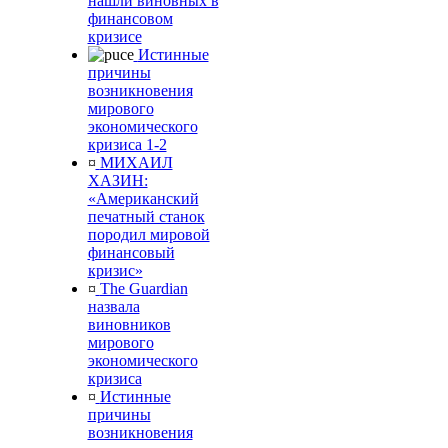
нашли виновных в
финансовом
кризисе
Истинные
причины
возникновения
мирового
экономического
кризиса 1-2
¤
МИХАИЛ
ХАЗИН:
«Американский
печатный станок
породил мировой
финансовый
кризис»
¤
The Guardian
назвала
виновников
мирового
экономического
кризиса
¤
Истинные
причины
возникновения