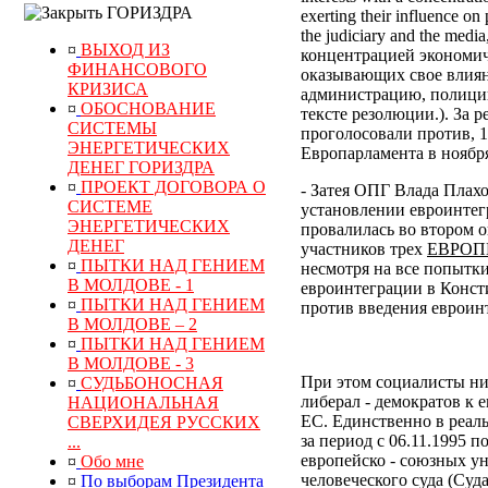
ГОРИЗДРА
exerting their influence on 
the judiciary and the med
¤
ВЫХОД ИЗ
концентрацией экономич
ФИНАНСОВОГО
оказывающих свое влиян
КРИЗИСА
администрацию, полицию
¤
ОБОСНОВАНИЕ
тексте резолюции.). За 
СИСТЕМЫ
проголосовали против, 1
ЭНЕРГЕТИЧЕСКИХ
Европарламента в ноября
ДЕНЕГ ГОРИЗДРА
¤
ПРОЕКТ ДОГОВОРА О
- Затея ОПГ Влада Плах
СИСТЕМЕ
установлении евроинтег
ЭНЕРГЕТИЧЕСКИХ
провалилась во втором о
ДЕНЕГ
участников трех
ЕВРОП
¤
ПЫТКИ НАД ГЕНИЕМ
несмотря на все попытк
В МОЛДОВЕ - 1
евроинтеграции в Конст
¤
ПЫТКИ НАД ГЕНИЕМ
против введения евроин
В МОЛДОВЕ – 2
¤
ПЫТКИ НАД ГЕНИЕМ
В МОЛДОВЕ - 3
При этом социалисты ни
¤
СУДЬБОНОСНАЯ
либерал - демократов к 
НАЦИОНАЛЬНАЯ
ЕС. Единственно в реал
СВЕРХИДЕЯ РУССКИХ
за период с 06.11.1995 
...
европейско - союзных у
¤
Обо мне
человеческого суда (Суд
¤
По выборам Президента