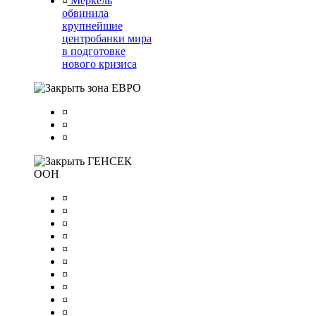
¤
Меркель
обвинила
крупнейшие
центробанки мира
в подготовке
нового кризиса
зона ЕВРО
¤
¤
¤
ГЕНСЕК
ООН
¤
¤
¤
¤
¤
¤
¤
¤
¤
¤