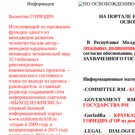
Информация
ПО ОСВОБОЖДЕНИЮ РМ -
Валентин ГОРИЗДРА
НА ПОРТАЛЕ 
ОСВО
Исполняющий по призванию
функции одного из
менеджеров развития
В Республике Молдо
человечества как автор -
легальных полномочн
менеджер кардинально
согласно обоснован
меняющих человеческий мир
ЗАХВАЧЕННОГО ГОС
32 глобальных
революционных
взаимосвязанных проектов —
комплексного системного
Информационные мат
плана по выходу из кризиса -
руководитель и главный
-COMMITTEE RM
-
К
редактор создаваемой сети
информационных порталов
-GOVERNMENT 
«ВЫХОД ИЗ КРИЗИСА»
ГОСУДАРСТВА РМ
(первый базовый
информационный портал
-GorIzdRa -
КРАТК
www.exitfromcris.h18.ru
ГОРИЗДРА (ГОР из дом
создан в 2009 году и
модернизирован в 2015 году
-LEGAL DIALOG