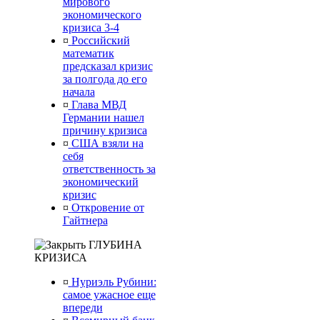
мирового
экономического
кризиса 3-4
¤
Российский
математик
предсказал кризис
за полгода до его
начала
¤
Глава МВД
Германии нашел
причину кризиса
¤
США взяли на
себя
ответственность за
экономический
кризис
¤
Откровение от
Гайтнера
ГЛУБИНА
КРИЗИСА
¤
Нуриэль Рубини:
самое ужасное еще
впереди