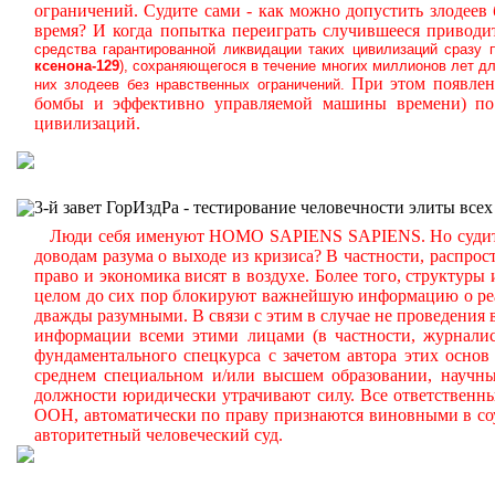
ограничений.
Судите сами - как можно допустить злодеев
время? И когда попытка переиграть случившееся приводит
средства гарантированной ликвидации таких цивилизаций сразу
ксенона-129
), сохраняющегося в течение многих миллионов лет д
При этом появлен
них злодеев без нравственных ограничений.
бомбы и эффективно управляемой машины времени) по 
цивилизаций.
3-й завет ГорИздРа - тестирование человечности элиты всех
Люди себя именуют HOMO SAPIENS SAPIENS. Но судите са
доводам разума о выходе из кризиса? В частности, распро
право и экономика висят в воздухе. Более того, структур
целом до сих пор блокируют важнейшую информацию о реал
дважды разумными. В связи с этим в случае не проведения
информации всеми этими лицами (в частности, журналис
фундаментального спецкурса с зачетом автора этих осно
среднем специальном и/или высшем образовании, научны
должности юридически утрачивают силу. Все ответственны
ООН, автоматически по праву признаются виновными в соу
авторитетный человеческий суд.