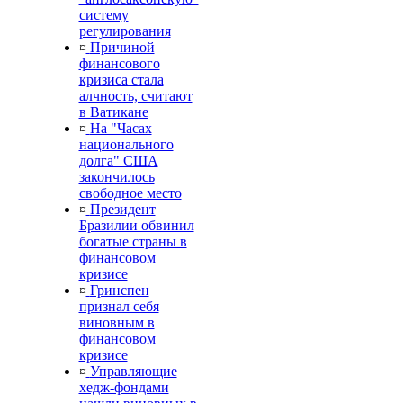
систему
регулирования
¤
Причиной
финансового
кризиса стала
алчность, считают
в Ватикане
¤
На "Часах
национального
долга" США
закончилось
свободное место
¤
Президент
Бразилии обвинил
богатые страны в
финансовом
кризисе
¤
Гринспен
признал себя
виновным в
финансовом
кризисе
¤
Управляющие
хедж-фондами