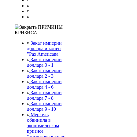
¤
¤
¤
¤
ПРИЧИНЫ
КРИЗИСА
¤
Закат империи
доллара и конец
"Pax Americana"
¤
Закат империи
доллара 0 - 1
¤
Закат империи
доллара 2 - 3
¤
Закат империи
доллара 4 - 6
¤
Закат империи
доллара 7 - 8
¤
Закат империи
доллара 9 - 10
¤
Меркель
обвинила в
экономическом
кризисе
"англосаксонскую"