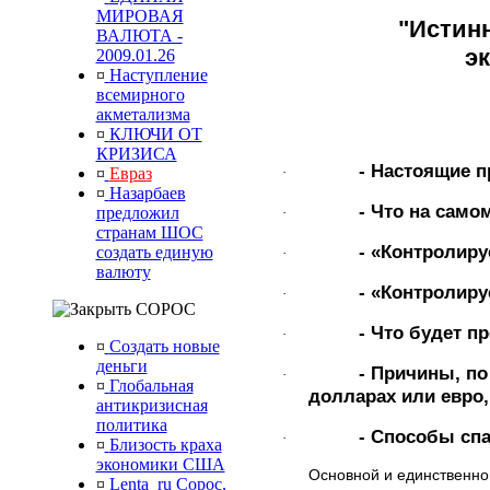
МИРОВАЯ
"Истин
ВАЛЮТА -
э
2009.01.26
¤
Наступление
всемирного
акметализма
¤
КЛЮЧИ ОТ
КРИЗИСА
- Настоящие 
¤
Евраз
·
¤
Назарбаев
- Что на само
предложил
·
странам ШОС
- «Контролир
создать единую
·
валюту
- «Контролир
·
СОРОС
- Что будет п
·
¤
Создать новые
деньги
- Причины, по
·
¤
Глобальная
долларах или евро, 
антикризисная
политика
- Способы спа
·
¤
Близость краха
экономики США
Основной и единственно
¤
Lenta_ru Сорос,