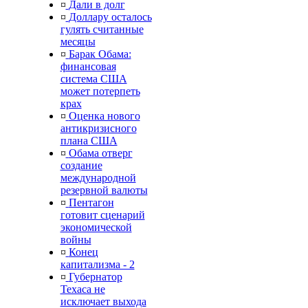
¤
Дали в долг
¤
Доллару осталось
гулять считанные
месяцы
¤
Барак Обама:
финансовая
система США
может потерпеть
крах
¤
Оценка нового
антикризисного
плана США
¤
Обама отверг
создание
международной
резервной валюты
¤
Пентагон
готовит сценарий
экономической
войны
¤
Конец
капитализма - 2
¤
Губернатор
Техаса не
исключает выхода