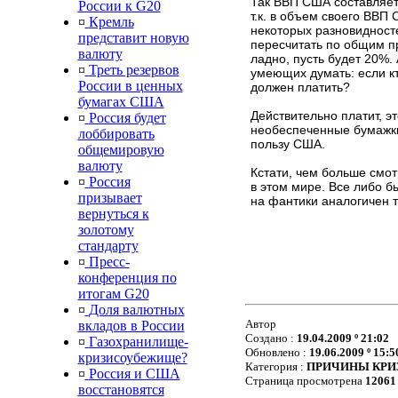
Так ВВП США составляет
России к G20
т.к. в объем своего ВВ
¤
Кремль
некоторых разновидносте
представит новую
пересчитать по общим п
валюту
ладно, пусть будет 20%.
¤
Треть резервов
умеющих думать: если кт
России в ценных
должен платить?
бумагах США
Действительно платит, э
¤
Россия будет
необеспеченные бумажки
лоббировать
пользу США.
общемировую
валюту
Кстати, чем больше смо
¤
Россия
в этом мире. Все либо б
призывает
на фантики аналогичен т
вернуться к
золотому
стандарту
¤
Пресс-
конференция по
итогам G20
¤
Доля валютных
Автор
вкладов в России
Создано :
19.04.2009 º 21:02
¤
Газохранилище-
Обновлено :
19.06.2009 º 15:5
кризисоубежище?
Категория :
ПРИЧИНЫ КРИ
¤
Россия и США
Страница просмотрена
12061
восстановятся