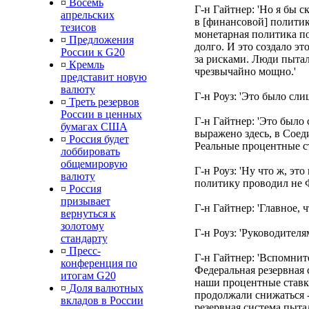
¤
Восемь
Г-н Гайтнер: 'Но я бы 
апрельских
в [финансовой] политике
тезисов
монетарная политика п
¤
Предложения
долго. И это создало э
России к G20
за рисками. Люди пыта
¤
Кремль
чрезвычайно мощно.'
представит новую
валюту
Г-н Роуз: 'Это было сли
¤
Треть резервов
России в ценных
Г-н Гайтнер: 'Это было 
бумагах США
выражено здесь, в Соед
¤
Россия будет
Реальные процентные ст
лоббировать
общемировую
Г-н Роуз: 'Ну что ж, э
валюту
политику проводил не Ф
¤
Россия
призывает
Г-н Гайтнер: 'Главное, ч
вернуться к
золотому
Г-н Роуз: 'Руководител
стандарту
¤
Пресс-
Г-н Гайтнер: 'Вспомните
конференция по
Федеральная резервная 
итогам G20
наши процентные ставк
¤
Доля валютных
продолжали снижаться -
вкладов в России
резервная система пыта