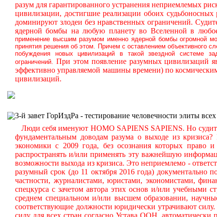
разум для гарантированного устранения неприемлемых ри
цивилизации, достигшие реализации обоих судьбоносных
доминируют злодеи без нравственных ограничений.
Судите
ядерной бомбы на любую планету во Вселенной в любое
применение высшим разумом именно ядерной бомбы огромной мощ
принятия решения об этом. Причем с оставлением объективного с
побуждения новых цивилизаций в такой звездной системе за
При этом появление разумных цивилизаций яв
ограничений.
эффективно управляемой машины времени) по космическим
цивилизаций.
3-й завет ГорИздРа - тестирование человечности элиты всех
Люди себя именуют HOMO SAPIENS SAPIENS. Но судите сам
фундаментальным доводам разума о выходе из кризиса?
экономики с 2009 года, без осознания которых право и 
распространять и/или применять эту важнейшую информа
возможности выхода из кризиса. Это неприемлемо - ответст
разумный срок (до 11 октября 2016 года) документально
частности, журналистами, юристами, экономистами, фина
спецкурса с зачетом автора этих основ и/или учебными с
среднем специальном и/или высшем образовании, научные
соответствующие должности юридически утрачивают силу. 
силу для всех стран согласно Устава ООН, автоматически 