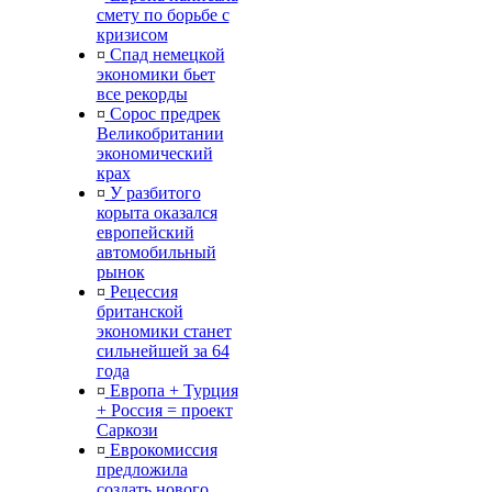
смету по борьбе с
кризисом
¤
Спад немецкой
экономики бьет
все рекорды
¤
Сорос предрек
Великобритании
экономический
крах
¤
У разбитого
корыта оказался
европейский
автомобильный
рынок
¤
Рецессия
британской
экономики станет
сильнейшей за 64
года
¤
Европа + Турция
+ Россия = проект
Саркози
¤
Еврокомиссия
предложила
создать нового