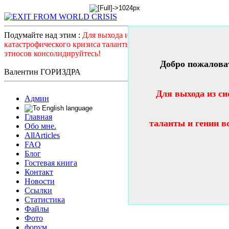
Подумайте над этим :
Для выхода из системного
катастрофического кризиса таланты и гении всех стран и
этносов консолидируйтесь!
Добро пожалова
Валентин ГОРИЗДРА
Для выхода из си
Админ
Главная
таланты и гении в
Обо мне.
AllArticles
FAQ
Блог
Гостевая книга
Контакт
Новости
Ссылки
Статистика
Файлы
Фото
форум