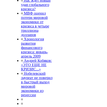
¤
Нас ждет новый
удар глобального
кризиса?
¤
МВФ оценил
потери мировой
экономики от
кризиса в четыре
триллиона
долларов
¤
Хронология
развития
финансового
кризиса: январь-
апрель 2009
¤
Андрей Кобяков:
«ЭТО ЕЩЕ НЕ
КРИЗИС...»
¤
Нобелевский
лауреат не поверил
в быстрый выход
мировой
экономики из
рецессии
¤
¤