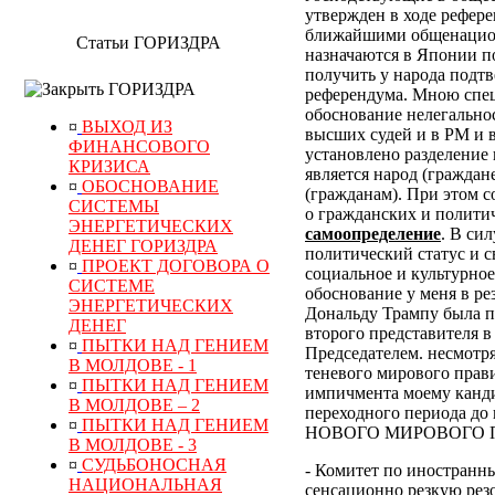
утвержден в ходе рефер
ближайшими общенацион
Статьи ГОРИЗДРА
назначаются в Японии по
получить у народа подт
ГОРИЗДРА
референдума.
Мною специ
обоснование нелегально
¤
ВЫХОД ИЗ
высших судей и в РМ и 
ФИНАНСОВОГО
установлено разделение 
КРИЗИСА
является народ (граждан
¤
ОБОСНОВАНИЕ
(гражданам). При этом 
СИСТЕМЫ
о гражданских и полити
ЭНЕРГЕТИЧЕСКИХ
самоопределение
. В си
ДЕНЕГ ГОРИЗДРА
политический статус и с
¤
ПРОЕКТ ДОГОВОРА О
социальное и культурное
СИСТЕМЕ
обоснование у меня в р
ЭНЕРГЕТИЧЕСКИХ
Дональду Трампу была п
ДЕНЕГ
второго представителя в
¤
ПЫТКИ НАД ГЕНИЕМ
Председателем. несмотр
В МОЛДОВЕ - 1
теневого мирового прави
¤
ПЫТКИ НАД ГЕНИЕМ
импичмента моему канди
В МОЛДОВЕ – 2
переходного периода
¤
ПЫТКИ НАД ГЕНИЕМ
НОВОГО МИРОВОГО ПОР
В МОЛДОВЕ - 3
¤
СУДЬБОНОСНАЯ
- Комитет по иностранн
НАЦИОНАЛЬНАЯ
сенсационно резкую рез