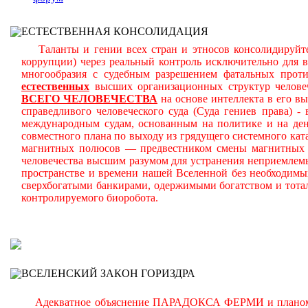
ЕСТЕСТВЕННАЯ КОНСОЛИДАЦИЯ
Таланты и гении всех стран и этносов консолидируйте
коррупции) через реальный контроль исключительно для 
многообразия с судебным разрешением фатальных прот
естественных
высших организационных структур челове
ВСЕГО ЧЕЛОВЕЧЕСТВА
на основе интеллекта в его в
справедливого человеческого суда (Суда гениев права) 
международным судам, основанным на политике и на день
совместного плана по выходу из грядущего системного ката
магнитных полюсов — предвестником смены магнитных п
человечества высшим разумом для устранения неприемлем
пространстве и времени нашей Вселенной без необходимы
сверхбогатыми банкирами, одержимыми богатством и тота
контролируемого биоробота.
В
ВСЕЛЕНСКИЙ ЗАКОН ГОРИЗДРА
Адекватное объяснение ПАРАДОКСА ФЕРМИ и планомерно