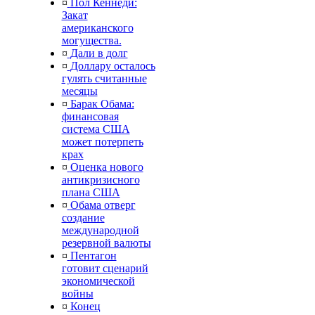
¤
Пол Кеннеди:
Закат
американского
могущества.
¤
Дали в долг
¤
Доллару осталось
гулять считанные
месяцы
¤
Барак Обама:
финансовая
система США
может потерпеть
крах
¤
Оценка нового
антикризисного
плана США
¤
Обама отверг
создание
международной
резервной валюты
¤
Пентагон
готовит сценарий
экономической
войны
¤
Конец