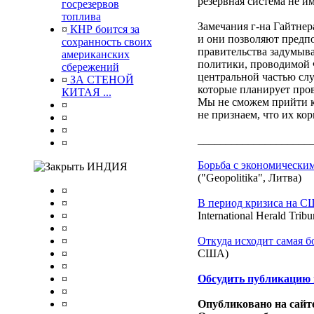
резервная система не и
госрезервов
топлива
Замечания г-на Гайтнер
¤
КНР боится за
и они позволяют предпо
сохранность своих
правительства задумыва
американских
политики, проводимой 
сбережений
центральной частью сл
¤
ЗА СТЕНОЙ
которые планирует пров
КИТАЯ ...
Мы не сможем прийти к
¤
не признаем, что их ко
¤
¤
____________________
¤
Борьба с экономически
ИНДИЯ
("Geopolitika", Литва)
¤
¤
В период кризиса на С
¤
International Herald Tri
¤
¤
Откуда исходит самая 
¤
США)
¤
¤
Обсудить публикацию 
¤
¤
Опубликовано на сайте 