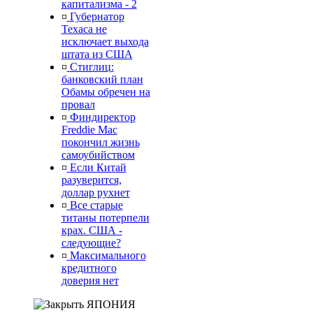
капитализма - 2
¤
Губернатор
Техаса не
исключает выхода
штата из США
¤
Стиглиц:
банковский план
Обамы обречен на
провал
¤
Финдиректор
Freddie Mac
покончил жизнь
самоубийством
¤
Если Китай
разуверится,
доллар рухнет
¤
Все старые
титаны потерпели
крах. США -
следующие?
¤
Максимального
кредитного
доверия нет
ЯПОНИЯ