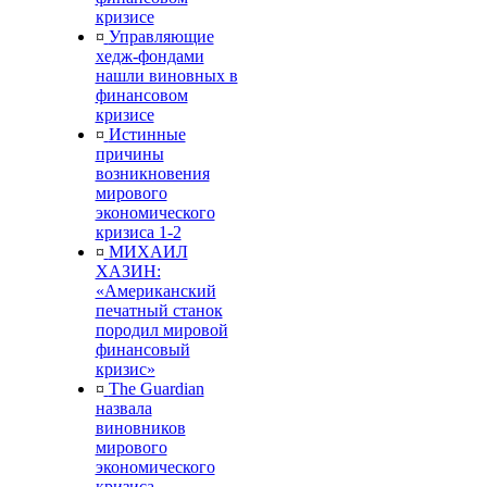
кризисе
¤
Управляющие
хедж-фондами
нашли виновных в
финансовом
кризисе
¤
Истинные
причины
возникновения
мирового
экономического
кризиса 1-2
¤
МИХАИЛ
ХАЗИН:
«Американский
печатный станок
породил мировой
финансовый
кризис»
¤
The Guardian
назвала
виновников
мирового
экономического
кризиса