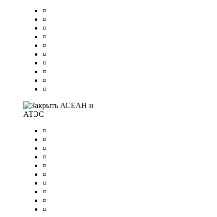
¤
¤
¤
¤
¤
¤
¤
¤
¤
¤
АСЕАН и
АТЭС
¤
¤
¤
¤
¤
¤
¤
¤
¤
¤