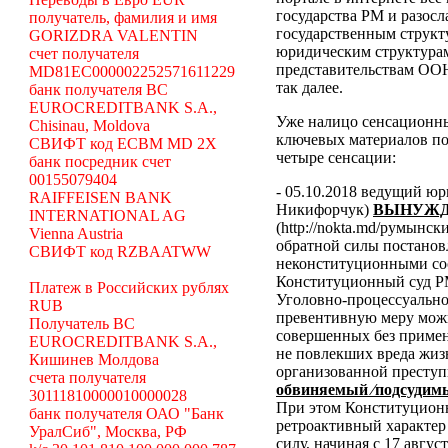
государства РМ и разосл
получатель, фамилия и имя
государственным структ
GORIZDRA VALENTIN
юридическим структура
счет получателя
представительствам ООН
MD81EC000002252571611229
так далее.
банк получателя BC
EUROCREDITBANK S.A.,
Уже налицо сенсационн
Chisinau, Moldova
ключевых материалов по
СВИФТ код ECBM MD 2X
четыре сенсации:
банк посредник счет
00155079404
- 05.10.2018 ведущий ю
RAIFFEISEN BANK
Никифорчук)
ВЫНУЖД
INTERNATIONAL AG
(http://nokta.md/румынс
Vienna Austria
обратной силы постано
СВИФТ код RZBAATWW
неконституционными со
Конституционный суд Р
Платеж в Российских рублях
Уголовно-процессуальног
RUB
превентивную меру можн
Получатель BC
совершенных без примен
EUROCREDITBANK S.A.,
не повлекших вреда жиз
Кишинев Молдова
организованной преступ
счета получателя
обвиняемый ⁄подсудимы
30111810000010000028
При этом Конституционн
банк получателя ОАО "Банк
ретроактивный характер 
УралСиб", Москва, РФ
силу, начиная с 17 авгус