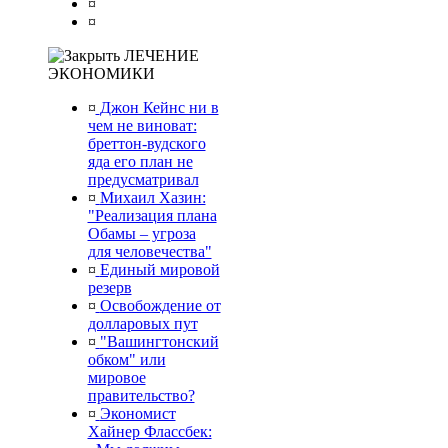
¤
¤
ЛЕЧЕНИЕ
ЭКОНОМИКИ
¤
Джон Кейнс ни в
чем не виноват:
бреттон-вудского
яда его план не
предусматривал
¤
Михаил Хазин:
"Реализация плана
Обамы – угроза
для человечества"
¤
Единый мировой
резерв
¤
Освобождение от
долларовых пут
¤
"Вашингтонский
обком" или
мировое
правительство?
¤
Экономист
Хайнер Флассбек: