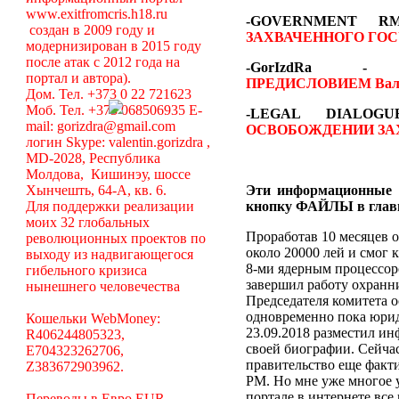
www.exitfromcris.h18.ru
-GOVERNMENT 
создан в 2009 году и
ЗАХВАЧЕННОГО ГОС
модернизирован в 2015 году
после атак с 2012 года на
-GorIzdRa
портал и автора).
ПРЕДИСЛОВИЕМ
Вал
Дом. Тел. +373 0 22 721623
Моб. Тел. +373 068506935 E-
-LEGAL DIALO
mail: gorizdra@gmail.com
ОСВОБОЖДЕНИИ ЗА
логин Skype: valentin.gorizdra ,
MD-2028, Республика
Молдова, Кишинэу, шоссе
Хынчешть, 64-А, кв. 6.
Эти информационные 
Для поддержки реализации
кнопку ФАЙЛЫ в глав
моих 32 глобальных
Проработав 10 месяцев о
революционных проектов по
около 20000 лей и смог 
выходу из надвигающегося
8-ми ядерным процессоро
гибельного кризиса
завершил работу охранни
нынешнего человечества
Председателя комитета 
одновременно пока юрид
Кошельки WebMoney:
23.09.2018 разместил ин
R406244805323,
своей биографии. Сейча
E704323262706,
правительство еще факт
Z383672903962.
РМ. Но мне уже многое у
портале в интернете вс
Переводы в Евро EUR