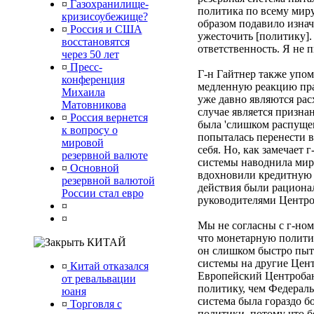
¤
Газохранилище-
политика по всему мир
кризисоубежище?
образом подавило изна
¤
Россия и США
ужесточить [политику]. 
восстановятся
ответственность. Я не п
через 50 лет
¤
Пресс-
Г-н Гайтнер также упом
конференция
медленную реакцию пра
Михаила
уже давно являются ра
Матовникова
случае является призна
¤
Россия вернется
была 'слишком распуще
к вопросу о
попыталась перенести в
мировой
себя. Но, как замечает
резервной валюте
системы наводнила мир 
¤
Основной
вдохновили кредитную 
резервной валютой
действия были рациона
России стал евро
руководителями Центро
¤
¤
Мы не согласны с г-ном
что монетарную полити
КИТАЙ
он слишком быстро пыт
системы на другие Цент
¤
Китай отказался
Европейский Центробан
от ревальвации
политику, чем Федераль
юаня
система была гораздо 
¤
Торговля с
политики, потому что 