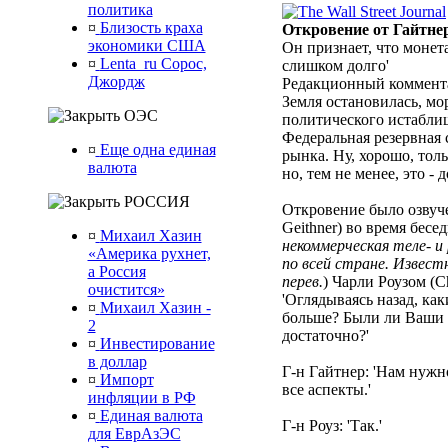
политика
¤
Близость краха
Откровение от Гайтне
экономики США
Он признает, что моне
¤
Lenta_ru Сорос,
слишком долго'
Джордж
Редакционный коммент
Земля остановилась, мо
ОЭС
политического истабли
Федеральная резервная
¤
Еще одна единая
рынка. Ну, хорошо, тол
валюта
но, тем не менее, это -
РОССИЯ
Откровение было озвуч
Geithner) во время бесе
¤
Михаил Хазин
некоммерческая теле- 
«Америка рухнет,
по всей стране. Извест
а Россия
перев.
) Чарли Роузом (C
очистится»
'Оглядываясь назад, ка
¤
Михаил Хазин -
больше? Были ли Ваши 
2
достаточно?'
¤
Инвестирование
в доллар
Г-н Гайтнер: 'Нам нужн
¤
Импорт
все аспекты.'
инфляции в РФ
¤
Единая валюта
Г-н Роуз: 'Так.'
для ЕврАзЭС