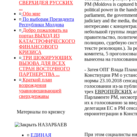
СВЕРХИДЕЯ РУССКИХ
РМ (Moldova is captured by
...
political power in the hand
¤
Обо мне
parliament, the government, 
¤
По выборам Президента
judiciary and the media, 
Республики Молдова
интересами с концентра
¤
Добро пожаловать на
небольшой группы людей
портал ВЫХОД ИЗ
правительство, политич
КАТАСТРОФИЧЕСКОГО
полицию, судебную сист
ФИНАНСОВОГО
тексте резолюции.). За
КРИЗИСА
комитета, 5 проголосова
¤
ТРИ ШОКИРУЮЩИХ
вынесена на голосование
ВЫЗОВА ДЛЯ ВСЕХ
СТРАН ВОСТОЧНОГО
- Затея ОПГ Влада Плах
ПАРТНЕРСТВА ...
Констиуции РМ о устано
¤
Краткий план
нормы 23.10.2018 сенса
возрождения
голосовании из-за публи
уравновешивающей
трех
ЕВРОПЕЙСКИХ
ал
сверхдержавы
Парламенте РМ, несмотр
их к голосованию за вв
делегация ЕС в РМ сенс
Материалы по кризису
евроинтеграции в Конс
НАЗАРБАЕВ
При этом социалисты ни
¤
ЕДИНАЯ