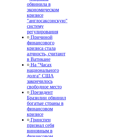
обвинила в
экономическом
кризисе
"англосаксонскую"
систему
регулирования
¤
Причиной
финансового
кризиса стала
алчность, считают
в Ватикане
¤
На "Часах
национального
долга" США
закончилось
свободное место
¤
Президент
Бразилии обвинил
богатые страны в
финансовом
кризисе
¤
Гринспен
признал себя
виновным в
финансовом