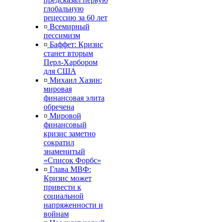
глобальную
рецессию за 60 лет
¤
Всемирный
пессимизм
¤
Баффет: Кризис
станет вторым
Перл-Харбором
для США
¤
Михаил Хазин:
мировая
финансовая элита
обречена
¤
Мировой
финансовый
кризис заметно
сократил
знаменитый
«Список Форбс»
¤
Глава МВФ:
Кризис может
привести к
социальной
напряженности и
войнам