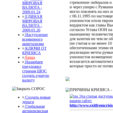
стремление либералов и 
МИРОВАЯ
и через унирю с Румыни
ВАЛЮТА -
могло повлиять на них 
2009.01.24
с 06.11.1995 по настоящ
¤
ЕДИНАЯ
унионистов и/или европ
МИРОВАЯ
вердиктом
как главы Вы
ВАЛЮТА -
согласно Устава ООН
на
2009.01.26
нынешнему человечеств
¤
Наступление
для залития ни чем не 
всемирного
(не считая и не менее 10
акметализма
обеспеченными этими ев
¤
КЛЮЧИ ОТ
реализации мечты румын
КРИЗИСА
унионистов возмещени
¤
Евраз
возлагается автоматиче
¤
Назарбаев
которые просто не потя
предложил
странам ШОС
создать единую
валюту
СОРОС
ПРИЧИНЫ КРИЗИСА -
Эта статья доступн
¤
Создать новые
вашем сайте:
деньги
http://www.exitfromcrisis
¤
Глобальная
антикризисная