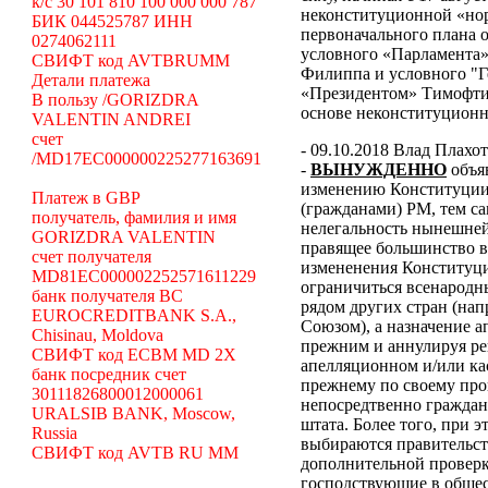
k/c 30 101 810 100 000 000 787
неконституционной «н
БИК 044525787 ИНН
первоначального плана о
0274062111
условного «Парламента»
СВИФТ код AVTBRUMM
Филиппа и условного "Г
Детали платежа
«Президентом» Тимофти
В пользу /GORIZDRA
основе неконституцион
VALENTIN ANDREI
счет
- 09.10.2018 Влад Плахо
/MD17EC000000225277163691
-
ВЫНУЖДЕННО
объя
изменению Конституции 
Платеж в GBP
(гражданами) РМ, тем с
получатель, фамилия и имя
нелегальность нынешней
GORIZDRA VALENTIN
правящее большинство в
счет получателя
измененения Конституци
MD81EC000002252571611229
ограничиться всенародн
банк получателя BC
рядом других стран (н
EUROCREDITBANK S.A.,
Союзом), а назначение 
Chisinau, Moldova
прежним и аннулируя ре
СВИФТ код ECBM MD 2X
апелляционном и/или ка
банк посредник счет
прежнему по своему про
30111826800012000061
непосредтвенно граждана
URALSIB BANK, Moscow,
штата. Более того, при э
Russia
выбираются правительст
СВИФТ код AVTB RU MM
дополнительной проверки
господствующие в общес