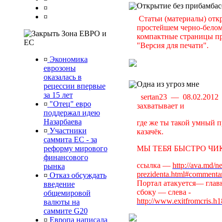
Открытие без прибамбас
¤
¤
Статьи (материалы) отк
простейшем черно-белом 
Зона ЕВРО и
компактные страницы пр
ЕС
"Версия для печати".
¤
Экономика
еврозоны
оказалась в
Одна из угроз мне
рецессии впервые
за 15 лет
sertan23 — 08.02.201
¤
"Отец" евро
захватывает и
поддержал идею
Назарбаева
где же ты такой умный п
¤
Участники
казачёк.
саммита ЕС - за
реформу мирового
МЫ ТЕБЯ БЫСТРО ЧИК
финансового
ссылка —
http://ava.md/n
рынка
prezidenta.html#commenta
¤
Отказ обсуждать
Портал атакуется— главн
введение
сбоку — слева -
общемировой
http://www.exitfromcris.h
валюты на
саммите G20
¤
Европа написала