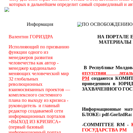
которых в дальнейшем определит самый справедливый и ав
Информация
ПО ОСВОБОЖДЕНИЮ РМ -
Валентин ГОРИЗДРА
НА ПОРТАЛЕ 
МАТЕРИАЛЫ
Исполняющий по призванию
функции одного из
менеджеров развития
человечества как автор -
В Республике Молдова
менеджер кардинально
отсутствии лег
меняющих человеческий мир
РМ
создаются
КОМИТЕ
32 глобальных
приведенном в Ю
революционных
ЗАХВАЧЕННОГО ГОС
взаимосвязанных проектов —
комплексного системного
плана по выходу из кризиса -
руководитель и главный
Информационные ма
редактор создаваемой сети
БЛОКЕ: pdf-GorIzdRa:
информационных порталов
«ВЫХОД ИЗ КРИЗИСА»
-COMMITTEE RM
-
(первый базовый
ГОСУДАРСТВА РМ
информационный портал