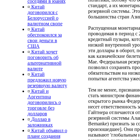
соседями в юанях
стандарт, а их монетар
¤
Китай
резервной системы. Эт
договорился с
большинства стран Ази
Белоруссией о
валютном свопе
Распущенная монетарна
¤
Китай
проводимая в период с 
обеспокоился за
кредитный пузыри, кот
свои деньги в
низкий внутренний уров
США
эти доллары в оборот, 
¤
Китай хочет
как казначейские биле
поговорить об
Mae. Федеральная резер
альтернативной
позволил сохранять пр
валюте
обязательствам на низк
¤
Китай
попытки агентства уже
предложил новую
резервную валюту
Тем не менее, признание
¤
Китай и
стать министром финан
Аргентина
открытого рынка Федер
договорились о
несет ответственность 
торговле без
Гайтнера отличаются о
долларов
резервной системы Алан
¤
Доллар в
Bernanke) признать за с
заложниках
произошедшее]. Они пр
¤
Китай объявил о
называют 'глобальным и
плане создания