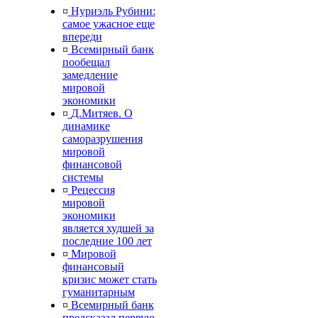
¤
Нуриэль Рубини:
самое ужасное еще
впереди
¤
Всемирный банк
пообещал
замедление
мировой
экономики
¤
Д.Митяев. О
динамике
саморазрушения
мировой
финансовой
системы
¤
Рецессия
мировой
экономики
является худшей за
последние 100 лет
¤
Мировой
финансовый
кризис может стать
гуманитарным
¤
Всемирный банк
предсказал первую