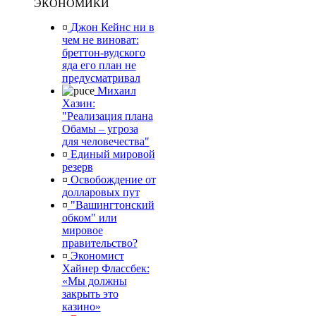
ЭКОНОМИКИ
¤
Джон Кейнс ни в
чем не виноват:
бреттон-вудского
яда его план не
предусматривал
Михаил
Хазин:
"Реализация плана
Обамы – угроза
для человечества"
¤
Единый мировой
резерв
¤
Освобождение от
долларовых пут
¤
"Вашингтонский
обком" или
мировое
правительство?
¤
Экономист
Хайнер Флассбек:
«Мы должны
закрыть это
казино»