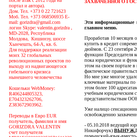
после атак с 2012 года на
ЗАХВАЧЕННОГО ГОС
портал и автора).
Дом. Тел. +373 0 22 721623
Моб. Тел. +373 068506935 E-
mail: gorizdra@gmail.com
Эти информационные 
логин Skype: valentin.gorizdra ,
главном меню.
MD-2028, Республика
Проработав 10 месяцев о
Молдова, Кишинэу, шоссе
купить в кредит соврем
Хынчешть, 64-А, кв. 6.
дюймов. С 23 сентября 2
Для поддержки реализации
функции Председателя к
моих 32 глобальных
пока юридически и функ
революционных проектов по
этом на своем портале в
выходу из надвигающегося
фактическое правительс
гибельного кризиса
Но мне уже многое удалос
нынешнего человечества
ключевые материалы по 
этом более 100 адресата
Кошельки WebMoney:
учебным юридическим с
R406244805323,
представительствам ООН
E704323262706,
Z383672903962.
Уже налицо сенсационн
освобождению захваченн
Переводы в Евро EUR
получатель, фамилия и имя
- 05.10.2018 ведущий ю
GORIZDRA VALENTIN
Никифорчук)
ВЫНУЖД
счет получателя
румынский-язык-вместо-