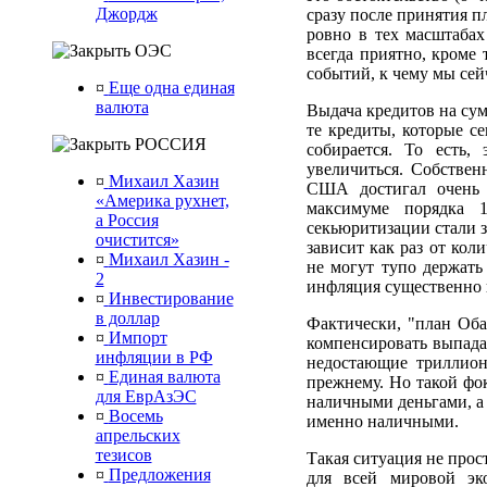
Джордж
сразу после принятия п
ровно в тех масштабах
ОЭС
всегда приятно, кроме
событий, к чему мы сей
¤
Еще одна единая
валюта
Выдача кредитов на сум
те кредиты, которые с
РОССИЯ
собирается. То есть,
увеличиться. Собствен
¤
Михаил Хазин
США достигал очень 
«Америка рухнет,
максимуме порядка 1
а Россия
секьюритизации стали з
очистится»
зависит как раз от кол
¤
Михаил Хазин -
не могут тупо держать 
2
инфляция существенно 
¤
Инвестирование
в доллар
Фактически, "план Обам
¤
Импорт
компенсировать выпад
инфляции в РФ
недостающие триллион
¤
Единая валюта
прежнему. Но такой фо
для ЕврАзЭС
наличными деньгами, а
¤
Восемь
именно наличными.
апрельских
тезисов
Такая ситуация не про
¤
Предложения
для всей мировой эк