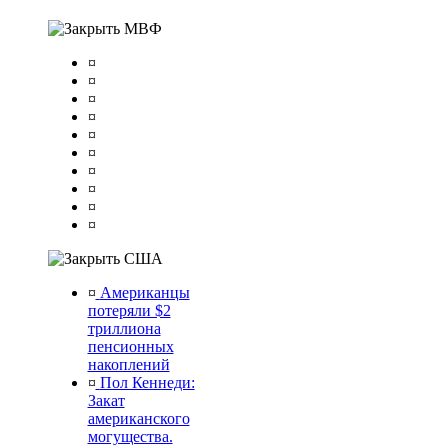
МВФ
¤
¤
¤
¤
¤
¤
¤
¤
¤
¤
США
¤
Американцы
потеряли $2
триллиона
пенсионных
накоплений
¤
Пол Кеннеди:
Закат
американского
могущества.