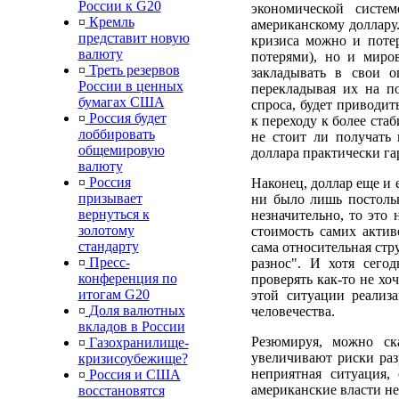
России к G20
экономической сист
¤
Кремль
американскому доллару.
представит новую
кризиса можно и поте
валюту
потерями), но и миро
¤
Треть резервов
закладывать в свои о
России в ценных
перекладывая их на п
бумагах США
спроса, будет приводи
¤
Россия будет
к переходу к более ста
лоббировать
не стоит ли получать
общемировую
доллара практически га
валюту
¤
Россия
Наконец, доллар еще и 
призывает
ни было лишь постольк
вернуться к
незначительно, то это 
золотому
стоимость самих актив
стандарту
сама относительная стру
¤
Пресс-
разнос". И хотя сего
конференция по
проверять как-то не хо
итогам G20
этой ситуации реализ
¤
Доля валютных
человечества.
вкладов в России
Резюмируя, можно ск
¤
Газохранилище-
увеличивают риски ра
кризисоубежище?
неприятная ситуация, 
¤
Россия и США
американские власти не
восстановятся