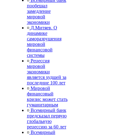
¤
Всемирный банк
пообещал
замедление
мировой
экономики
¤
Д.Митяев. О
динамике
саморазрушения
мировой
финансовой
системы
¤
Рецессия
мировой
экономики
является худшей за
последние 100 лет
¤
Мировой
финансовый
кризис может стать
гуманитарным
¤
Всемирный банк
предсказал первую
глобальную
рецессию за 60 лет
¤
Всемирный