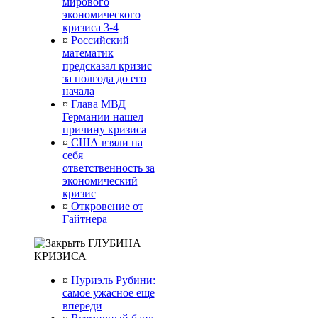
мирового
экономического
кризиса 3-4
¤
Российский
математик
предсказал кризис
за полгода до его
начала
¤
Глава МВД
Германии нашел
причину кризиса
¤
США взяли на
себя
ответственность за
экономический
кризис
¤
Откровение от
Гайтнера
ГЛУБИНА
КРИЗИСА
¤
Нуриэль Рубини:
самое ужасное еще
впереди