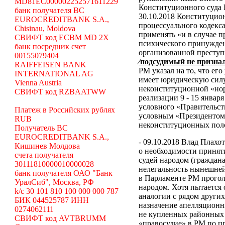
MD81EC000002252571611229
Конституционного суда
банк получателя BC
30.10.2018 Конституцио
EUROCREDITBANK S.A.,
процессуального кодекса
Chisinau, Moldova
применять «и в случае 
СВИФТ код ECBM MD 2X
психического принужден
банк посредник счет
организованной преступ
00155079404
⁄подсудимый не призна
RAIFFEISEN BANK
РМ указал на то, что ег
INTERNATIONAL AG
имеет юридическую силу,
Vienna Austria
неконституционной «н
СВИФТ код RZBAATWW
реализации 9 - 15 январ
условного «Правительст
Платеж в Российских рублях
условным «Президентом
RUB
неконституционных пол
Получатель BC
EUROCREDITBANK S.A.,
- 09.10.2018 Влад Плахо
Кишинев Молдова
о необходимости принят
счета получателя
судей народом (граждан
30111810000010000028
нелегальность нынешней
банк получателя ОАО "Банк
в Парламенте РМ прогол
УралСиб", Москва, РФ
народом. Хотя пытается
k/c 30 101 810 100 000 000 787
аналогии с рядом други
БИК 044525787 ИНН
назначение апелляционн
0274062111
не купленных районных 
СВИФТ код AVTBRUMM
«правосудие» в РМ по п