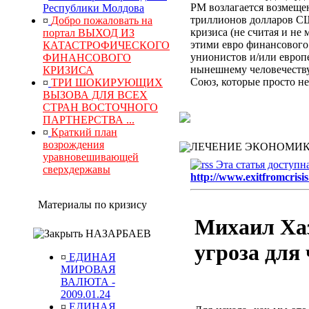
РМ
возлагается
возмеще
Республики Молдова
триллионов долларов СШ
¤
Добро пожаловать на
кризиса (не считая и не
портал ВЫХОД ИЗ
этими евро финансового
КАТАСТРОФИЧЕСКОГО
унионистов и/или европ
ФИНАНСОВОГО
нынешнему человечеству
КРИЗИСА
Союз, которые просто н
¤
ТРИ ШОКИРУЮЩИХ
ВЫЗОВА ДЛЯ ВСЕХ
СТРАН ВОСТОЧНОГО
ПАРТНЕРСТВА ...
¤
Краткий план
возрождения
ЛЕЧЕНИЕ ЭКОНОМИК
уравновешивающей
Эта статья доступн
сверхдержавы
http://www.exitfromcrisis
Материалы по кризису
Михаил Хаз
НАЗАРБАЕВ
угроза для
¤
ЕДИНАЯ
МИРОВАЯ
ВАЛЮТА -
2009.01.24
¤
ЕДИНАЯ