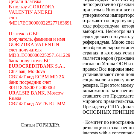
Детали платежа
непосредтвенно граждана
В пользу /GORIZDRA
при этом в
Японии все п
VALENTIN ANDREI
утвержаются императором
счет
отражают господствующи
/MD17EC000000225277163691
ходе референдума, кот
выборами. Несмотря на т
Платеж в GBP
судья должен получить 
получатель, фамилия и имя
референдума.
Мною специ
GORIZDRA VALENTIN
неизбрания народом апе
счет получателя
странах, в которых уста
MD81EC000002252571611229
является народ (граждан
банк получателя BC
согласно Устава ООН и 
EUROCREDITBANK S.A.,
правах:
Все
народы име
Chisinau, Moldova
устанавливают свой пол
СВИФТ код ECBM MD 2X
социальное и культурное
банк посредник счет
резерве. При этом моем
30111826800012000061
возможность назначения
URALSIB BANK, Moscow,
ставшего его Председат
Russia
мирового правительства
СВИФТ код AVTB RU MM
Президенту США Дональд
ОСНОВНЫХ ПРИНЦИПОВ
- Комитет по иностранн
Статьи ГОРИЗДРА
резолюцию о захваченнос
interests with a concentrat