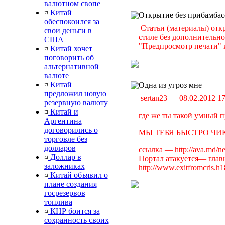
валютном свопе
¤
Китай
Открытие без прибамбас
обеспокоился за
Статьи (материалы) отк
свои деньги в
стиле без дополнительн
США
"Предпросмотр печати" и
¤
Китай хочет
поговорить об
альтернативной
валюте
¤
Китай
Одна из угроз мне
предложил новую
sertan23 — 08.02.2012 1
резервную валюту
¤
Китай и
где же ты такой умный п
Аргентина
договорились о
МЫ ТЕБЯ БЫСТРО ЧИК
торговле без
долларов
ссылка —
http://ava.md/
¤
Доллар в
Портал атакуется— главн
заложниках
http://www.exitfromcris.h
¤
Китай объявил о
плане создания
госрезервов
топлива
¤
КНР боится за
сохранность своих