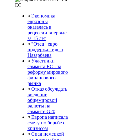
ЕС
¤
Экономика
еврозоны
оказалась в
рецессии впервые
за 15 лет
¤
"Отец" евро
поддержал идею
Назарбаева
¤
Участники
саммита ЕС - за
реформу мирового
финансового
рынка
¤
Отказ обсуждать
введение
общемировой
валюты на
саммите G20
¤
Европа написала
смету по борьбе с
кризисом
¤
Спад немецкой
экономики бьет