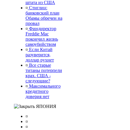
штата из США
¤
Стиглиц:
банковский план
Обамы обречен на
провал
¤
Финдиректор
Freddie Mac
покончил жизнь
самоубийством
¤
Если Китай
разуверится,
доллар рухнет
¤
Все старые
титаны потерпели
крах. США -
следующие?
¤
Максимального
кредитного
доверия нет
ЯПОНИЯ
¤
¤
¤