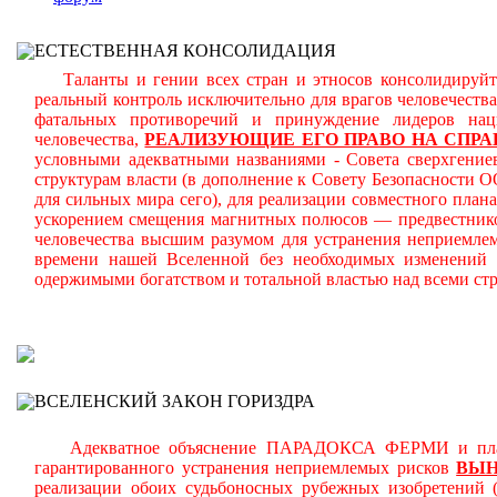
ЕСТЕСТВЕННАЯ КОНСОЛИДАЦИЯ
Таланты и гении всех стран и этносов консолидируйте
реальный контроль исключительно для врагов человечеств
фатальных противоречий и принуждение лидеров на
человечества,
РЕАЛИЗУЮЩИЕ ЕГО ПРАВО НА СПРА
условными адекватными названиями - Совета сверхгениев
структурам власти (в дополнение к Совету Безопасности 
для сильных мира сего), для реализации совместного плана
ускорением смещения магнитных полюсов — предвестнико
человечества высшим разумом для устранения неприемле
времени нашей Вселенной без необходимых изменений ч
одержимыми богатством и тотальной властью над всеми ст
В
ВСЕЛЕНСКИЙ ЗАКОН ГОРИЗДРА
Адекватное объяснение ПАРАДОКСА ФЕРМИ и планоме
гарантированного устранения неприемлемых рисков
ВЫ
реализации обоих судьбоносных рубежных изобретений 