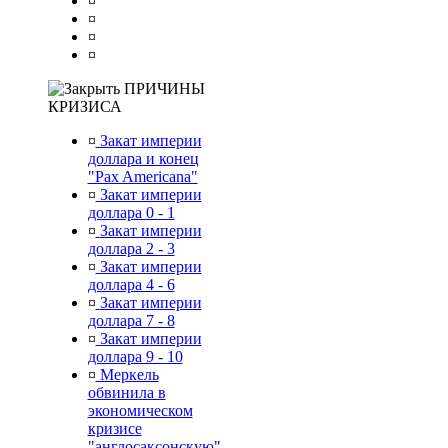
¤
¤
¤
¤
ПРИЧИНЫ
КРИЗИСА
¤
Закат империи
доллара и конец
"Pax Americana"
¤
Закат империи
доллара 0 - 1
¤
Закат империи
доллара 2 - 3
¤
Закат империи
доллара 4 - 6
¤
Закат империи
доллара 7 - 8
¤
Закат империи
доллара 9 - 10
¤
Меркель
обвинила в
экономическом
кризисе
"англосаксонскую"