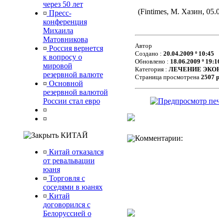
через 50 лет
(Fintimes, М. Хазин, 05.
¤
Пресс-
конференция
Михаила
Матовникова
Автор
¤
Россия вернется
Создано :
20.04.2009 º 10:45
к вопросу о
Обновлено :
18.06.2009 º 19:1
мировой
Категория :
ЛЕЧЕНИЕ ЭКО
резервной валюте
Страница просмотрена
2507 
¤
Основной
резервной валютой
России стал евро
¤
¤
КИТАЙ
Комментарии:
¤
Китай отказался
от ревальвации
юаня
¤
Торговля с
соседями в юанях
¤
Китай
договорился с
Белоруссией о