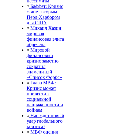
пессимизм
¤
Баффет: Кризис
станет вторым
Перл-Харбором
для США
¤
Михаил Хазин:
мировая
финансовая элита
обречена
¤
Мировой
финансовый
кризис заметно
сократил
знаменитый
«Список Форбс»
¤
Глава МВФ:
Кризис может
привести к
социальной
напряженности и
войнам
¤
Нас ждет новый
удар глобального
кризиса?
¤
МВФ оценил