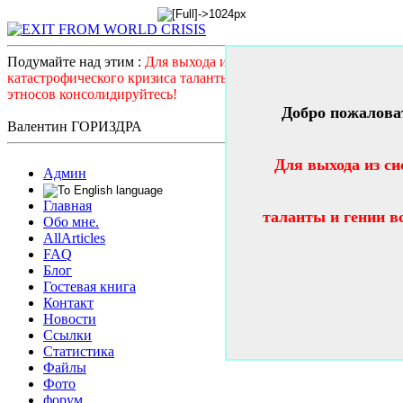
Подумайте над этим :
Для выхода из системного
катастрофического кризиса таланты и гении всех стран и
этносов консолидируйтесь!
Добро пожалова
Валентин ГОРИЗДРА
Для выхода из си
Админ
Главная
таланты и гении в
Обо мне.
AllArticles
FAQ
Блог
Гостевая книга
Контакт
Новости
Ссылки
Статистика
Файлы
Фото
форум