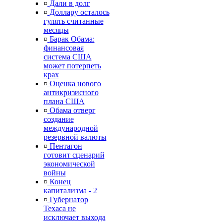
¤
Дали в долг
¤
Доллару осталось
гулять считанные
месяцы
¤
Барак Обама:
финансовая
система США
может потерпеть
крах
¤
Оценка нового
антикризисного
плана США
¤
Обама отверг
создание
международной
резервной валюты
¤
Пентагон
готовит сценарий
экономической
войны
¤
Конец
капитализма - 2
¤
Губернатор
Техаса не
исключает выхода