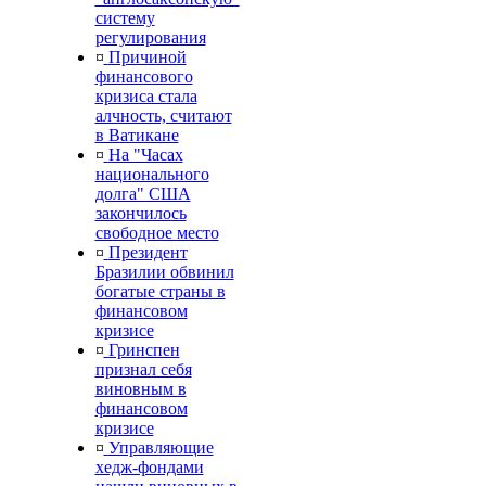
систему
регулирования
¤
Причиной
финансового
кризиса стала
алчность, считают
в Ватикане
¤
На "Часах
национального
долга" США
закончилось
свободное место
¤
Президент
Бразилии обвинил
богатые страны в
финансовом
кризисе
¤
Гринспен
признал себя
виновным в
финансовом
кризисе
¤
Управляющие
хедж-фондами