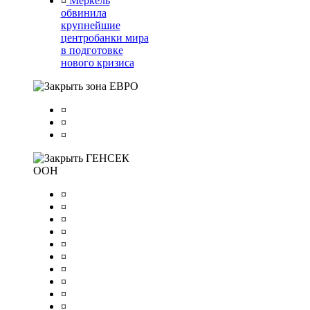
¤
Меркель
обвинила
крупнейшие
центробанки мира
в подготовке
нового кризиса
зона ЕВРО
¤
¤
¤
ГЕНСЕК
ООН
¤
¤
¤
¤
¤
¤
¤
¤
¤
¤