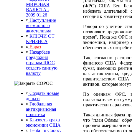
Для начала, как мы эт
МИРОВАЯ
(ФРС) США Бен Берна
ВАЛЮТА -
избежать длительной 
2009.01.26
сегодня к комитету се
¤
Наступление
всемирного
Говоря об учетной ст
акметализма
позволяют предположит
¤
КЛЮЧИ ОТ
время". Пока же ФРС н
КРИЗИСА
экономики, например 
¤
Евраз
обеспеченных потребит
¤
Назарбаев
предложил
Так, согласно распр
странам ШОС
финансов США, Федера
создать единую
бумаг, имеющих рейтин
валюту
как автокредиты, кред
правительством США. 
СОРОС
активов, которые могут
¤
Создать новые
По оценкам ФРС, эт
деньги
пользователям на сумм
¤
Глобальная
практически парализова
антикризисная
политика
Такая длинная фраза пр
¤
Близость краха
что "план Обамы" обреч
экономики США
проблем американской
¤
Lenta_ru Сорос,
это обстоятельство (о 