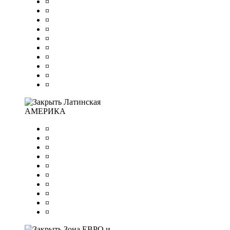
¤
¤
¤
¤
¤
¤
¤
¤
¤
¤
Латинская
АМЕРИКА
¤
¤
¤
¤
¤
¤
¤
¤
¤
¤
Зона ЕВРО и