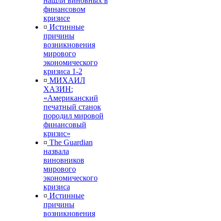
нашли виновных в
финансовом
кризисе
¤
Истинные
причины
возникновения
мирового
экономического
кризиса 1-2
¤
МИХАИЛ
ХАЗИН:
«Американский
печатный станок
породил мировой
финансовый
кризис»
¤
The Guardian
назвала
виновников
мирового
экономического
кризиса
¤
Истинные
причины
возникновения