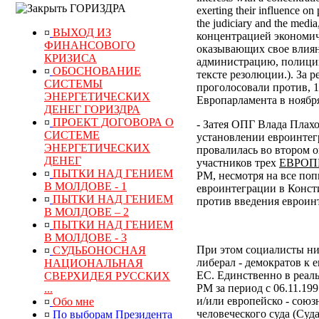
ГОРИЗДРА
exerting their influence on 
the judiciary and the med
¤
ВЫХОД ИЗ
концентрацией экономич
ФИНАНСОВОГО
оказывающих свое влиян
КРИЗИСА
администрацию, полицию
¤
ОБОСНОВАНИЕ
тексте резолюции.). За 
СИСТЕМЫ
проголосовали против, 1
ЭНЕРГЕТИЧЕСКИХ
Европарламента в ноября
ДЕНЕГ ГОРИЗДРА
¤
ПРОЕКТ ДОГОВОРА О
- Затея ОПГ Влада Плах
СИСТЕМЕ
установлении евроинтег
ЭНЕРГЕТИЧЕСКИХ
провалилась во втором о
ДЕНЕГ
участников трех
ЕВРОП
¤
ПЫТКИ НАД ГЕНИЕМ
РМ, несмотря на все по
В МОЛДОВЕ - 1
евроинтеграции в Конст
¤
ПЫТКИ НАД ГЕНИЕМ
против введения евроин
В МОЛДОВЕ – 2
¤
ПЫТКИ НАД ГЕНИЕМ
В МОЛДОВЕ - 3
При этом социалисты ни
¤
СУДЬБОНОСНАЯ
либерал - демократов к 
НАЦИОНАЛЬНАЯ
ЕС. Единственно в реал
СВЕРХИДЕЯ РУССКИХ
РМ за период с 06.11.19
...
и/или европейско - сою
¤
Обо мне
человеческого суда (Суд
¤
По выборам Президента