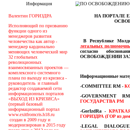
Информация
ПО ОСВОБОЖДЕНИЮ РМ -
Валентин ГОРИЗДРА
НА ПОРТАЛЕ E
ОСВО
Исполняющий по призванию
функции одного из
менеджеров развития
В Республике Молдо
человечества как автор -
легальных полномочн
менеджер кардинально
согласно обосн
меняющих человеческий мир
ОСВОБОЖДЕНИИ ЗА
32 глобальных
революционных
взаимосвязанных проектов —
комплексного системного
Информационные мат
плана по выходу из кризиса -
руководитель и главный
-COMMITTEE RM
-
К
редактор создаваемой сети
информационных порталов
-GOVERNMENT 
«ВЫХОД ИЗ КРИЗИСА»
ГОСУДАРСТВА РМ
(первый базовый
информационный портал
-GorIzdRa -
КРАТКА
www.exitfromcris.h18.ru
ГОРИЗДРА (ГОР из дом
создан в 2009 году и
модернизирован в 2015 году
-LEGAL DIALOG