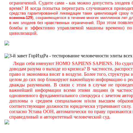
ограничений.
Судите сами - как можно допустить злодеев
время? И когда попытка переиграть случившееся приводит
средства гарантированной ликвидации таких цивилизаций сразу 
ксенона-129
), сохраняющегося в течение многих миллионов лет д
При этом появле
в них злодеев без нравственных ограничений.
бомбы и эффективно управляемой машины времени) по 
цивилизаций.
3-й завет ГорИздРа - тестирование человечности элиты всех
Люди себя именуют HOMO SAPIENS SAPIENS. Но судите са
доводам разума о выходе из кризиса? В частности, распрос
право и экономика висят в воздухе. Более того, структуры
целом до сих пор блокируют важнейшую информацию о реал
дважды разумными. В связи с этим в случае не проведен
важнейшей информации всеми этими лицами (в частности
одновневного фундаментального спецкурса с зачетом автор
дипломы о среднем специальном и/или высшем образова
соответствующие должности юридически утрачивают силу. В
согласно Устава ООН, автоматически по праву признаются 
справедливый и авторитетный человеческий суд.