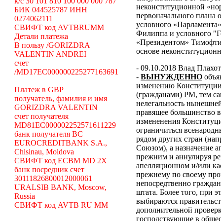
k/c 30 101 810 100 000 000 787
неконституционной «н
БИК 044525787 ИНН
первоначального плана о
0274062111
условного «Парламента»
СВИФТ код AVTBRUMM
Филиппа и условного "Г
Детали платежа
«Президентом» Тимофти
В пользу /GORIZDRA
основе неконституцион
VALENTIN ANDREI
счет
- 09.10.2018 Влад Плахо
/MD17EC000000225277163691
-
ВЫНУЖДЕННО
объя
изменению Конституции 
Платеж в GBP
(гражданами) РМ, тем с
получатель, фамилия и имя
нелегальность нынешней
GORIZDRA VALENTIN
правящее большинство в
счет получателя
измененения Конституци
MD81EC000002252571611229
ограничиться всенародн
банк получателя BC
рядом других стран (н
EUROCREDITBANK S.A.,
Союзом), а назначение 
Chisinau, Moldova
прежним и аннулируя ре
СВИФТ код ECBM MD 2X
апелляционном и/или ка
банк посредник счет
прежнему по своему про
30111826800012000061
непосредтвенно граждана
URALSIB BANK, Moscow,
штата. Более того, при э
Russia
выбираются правительст
СВИФТ код AVTB RU MM
дополнительной проверки
господствующие в общес