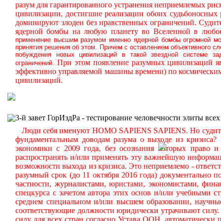
разум для гарантированного устранения неприемлемых ри
цивилизации, достигшие реализации обоих судьбоносных
доминируют злодеи без нравственных ограничений.
Судите
ядерной бомбы на любую планету во Вселенной в любое
применение высшим разумом именно ядерной бомбы огромной мощ
принятия решения об этом. Причем с оставлением объективного с
побуждения новых цивилизаций в такой звездной системе за
При этом появление разумных цивилизаций яв
ограничений.
эффективно управляемой машины времени) по космическим
цивилизаций.
3-й завет ГорИздРа - тестирование человечности элиты всех
Люди себя именуют HOMO SAPIENS SAPIENS. Но судите сам
фундаментальным доводам разума о выходе из кризиса?
экономики с 2009 года, без осознания которых право и 
распространять и/или применять эту важнейшую информа
возможности выхода из кризиса. Это неприемлемо - ответст
разумный срок (до 11 октября 2016 года) документально
частности, журналистами, юристами, экономистами, фина
спецкурса с зачетом автора этих основ и/или учебными с
среднем специальном и/или высшем образовании, научные
соответствующие должности юридически утрачивают силу. 
силу для всех стран согласно Устава ООН, автоматически 