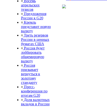
¤
Восемь
апрельских
тезисов
¤
Предложения
России к G20
¤
Кремль
представит новую
валюту
¤
Треть резервов
России в ценных
бумагах США
¤
Россия будет
лоббировать
общемировую
валюту
¤
Россия
призывает
вернуться к
золотому
стандарту
¤
Пресс-
конференция по
итогам G20
¤
Доля валютных
вкладов в России