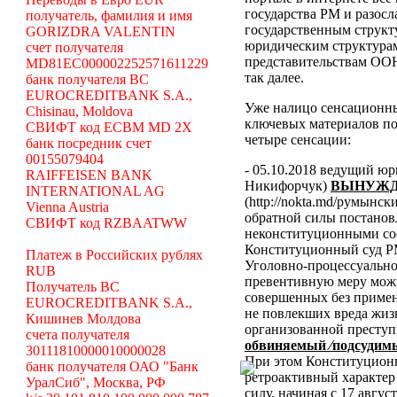
государства РМ и разосл
получатель, фамилия и имя
государственным структ
GORIZDRA VALENTIN
юридическим структура
счет получателя
представительствам ООН
MD81EC000002252571611229
так далее.
банк получателя BC
EUROCREDITBANK S.A.,
Уже налицо сенсационн
Chisinau, Moldova
ключевых материалов по
СВИФТ код ECBM MD 2X
четыре сенсации:
банк посредник счет
00155079404
- 05.10.2018 ведущий ю
RAIFFEISEN BANK
Никифорчук)
ВЫНУЖД
INTERNATIONAL AG
(http://nokta.md/румынс
Vienna Austria
обратной силы постано
СВИФТ код RZBAATWW
неконституционными со
Конституционный суд Р
Платеж в Российских рублях
Уголовно-процессуальног
RUB
превентивную меру можн
Получатель BC
совершенных без примен
EUROCREDITBANK S.A.,
не повлекших вреда жиз
Кишинев Молдова
организованной преступ
счета получателя
обвиняемый ⁄подсудимы
30111810000010000028
При этом Конституционн
банк получателя ОАО "Банк
ретроактивный характер 
УралСиб", Москва, РФ
силу, начиная с 17 авгус