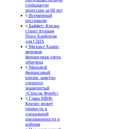
глобальную
рецессию за 60 лет
¤
Всемирный
пессимизм
¤
Баффет: Кризис
станет вторым
Перл-Харбором
для США
¤
Михаил Хазин:
мировая
финансовая элита
обречена
¤
Мировой
финансовый
кризис заметно
сократил
знаменитый
«Список Форбс»
¤
Глава МВФ:
Кризис может
привести к
социальной
напряженности и
войнам