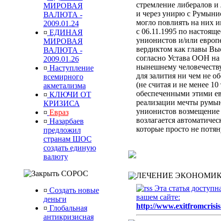
стремление либералов и 
МИРОВАЯ
и через унирю с Румыни
ВАЛЮТА -
могло повлиять на них 
2009.01.24
с 06.11.1995 по настоящ
¤
ЕДИНАЯ
унионистов и/или европ
МИРОВАЯ
вердиктом
как главы Вы
ВАЛЮТА -
согласно Устава ООН
на
2009.01.26
нынешнему человечеств
¤
Наступление
для залития ни чем не 
всемирного
(не считая и не менее 10
акметализма
обеспеченными этими ев
¤
КЛЮЧИ ОТ
реализации мечты румын
КРИЗИСА
унионистов возмещени
¤
Евраз
возлагается автоматиче
¤
Назарбаев
которые просто не потя
предложил
странам ШОС
создать единую
валюту
СОРОС
ЛЕЧЕНИЕ ЭКОНОМИК
Эта статья доступн
¤
Создать новые
вашем сайте:
деньги
http://www.exitfromcrisis
¤
Глобальная
антикризисная