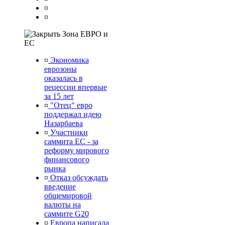
¤
¤
Зона ЕВРО и
ЕС
¤
Экономика
еврозоны
оказалась в
рецессии впервые
за 15 лет
¤
"Отец" евро
поддержал идею
Назарбаева
¤
Участники
саммита ЕС - за
реформу мирового
финансового
рынка
¤
Отказ обсуждать
введение
общемировой
валюты на
саммите G20
¤
Европа написала