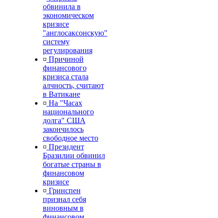
обвинила в
экономическом
кризисе
"англосаксонскую"
систему
регулирования
¤
Причиной
финансового
кризиса стала
алчность, считают
в Ватикане
¤
На "Часах
национального
долга" США
закончилось
свободное место
¤
Президент
Бразилии обвинил
богатые страны в
финансовом
кризисе
¤
Гринспен
признал себя
виновным в
финансовом