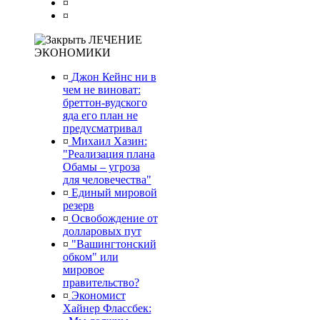
¤
¤
ЛЕЧЕНИЕ
ЭКОНОМИКИ
¤
Джон Кейнс ни в
чем не виноват:
бреттон-вудского
яда его план не
предусматривал
¤
Михаил Хазин:
"Реализация плана
Обамы – угроза
для человечества"
¤
Единый мировой
резерв
¤
Освобождение от
долларовых пут
¤
"Вашингтонский
обком" или
мировое
правительство?
¤
Экономист
Хайнер Флассбек: