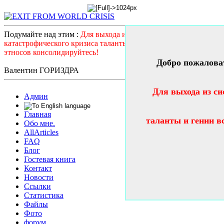
Подумайте над этим :
Для выхода из системного
катастрофического кризиса таланты и гении всех стран и
этносов консолидируйтесь!
Добро пожалова
Валентин ГОРИЗДРА
Для выхода из си
Админ
Главная
таланты и гении в
Обо мне.
AllArticles
FAQ
Блог
Гостевая книга
Контакт
Новости
Ссылки
Статистика
Файлы
Фото
форум