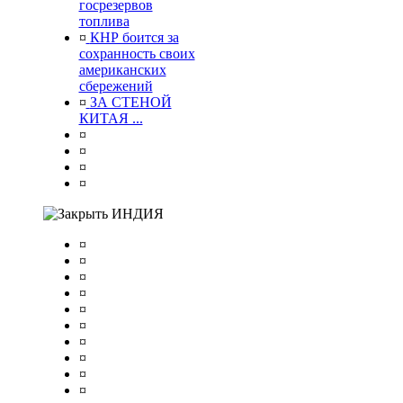
госрезервов
топлива
¤
КНР боится за
сохранность своих
американских
сбережений
¤
ЗА СТЕНОЙ
КИТАЯ ...
¤
¤
¤
¤
ИНДИЯ
¤
¤
¤
¤
¤
¤
¤
¤
¤
¤