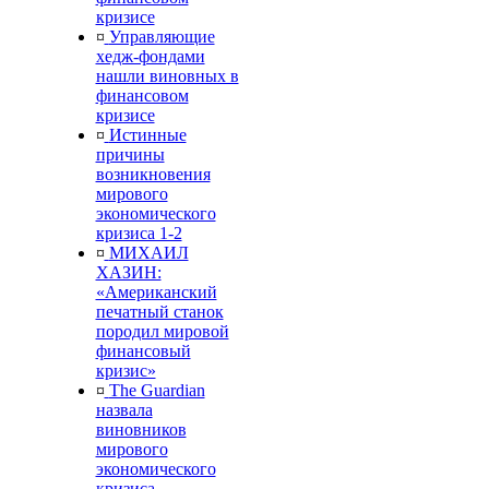
кризисе
¤
Управляющие
хедж-фондами
нашли виновных в
финансовом
кризисе
¤
Истинные
причины
возникновения
мирового
экономического
кризиса 1-2
¤
МИХАИЛ
ХАЗИН:
«Американский
печатный станок
породил мировой
финансовый
кризис»
¤
The Guardian
назвала
виновников
мирового
экономического
кризиса