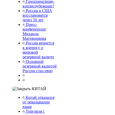
¤
Газохранилище-
кризисоубежище?
¤
Россия и США
восстановятся
через 50 лет
¤
Пресс-
конференция
Михаила
Матовникова
¤
Россия вернется
к вопросу о
мировой
резервной валюте
¤
Основной
резервной валютой
России стал евро
¤
¤
КИТАЙ
¤
Китай отказался
от ревальвации
юаня
¤
Торговля с