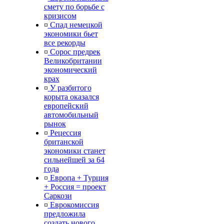
смету по борьбе с
кризисом
¤
Спад немецкой
экономики бьет
все рекорды
¤
Сорос предрек
Великобритании
экономический
крах
¤
У разбитого
корыта оказался
европейский
автомобильный
рынок
¤
Рецессия
британской
экономики станет
сильнейшей за 64
года
¤
Европа + Турция
+ Россия = проект
Саркози
¤
Еврокомиссия
предложила
создать нового