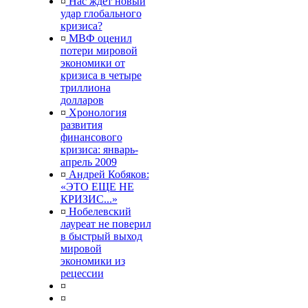
¤
Нас ждет новый
удар глобального
кризиса?
¤
МВФ оценил
потери мировой
экономики от
кризиса в четыре
триллиона
долларов
¤
Хронология
развития
финансового
кризиса: январь-
апрель 2009
¤
Андрей Кобяков:
«ЭТО ЕЩЕ НЕ
КРИЗИС...»
¤
Нобелевский
лауреат не поверил
в быстрый выход
мировой
экономики из
рецессии
¤
¤