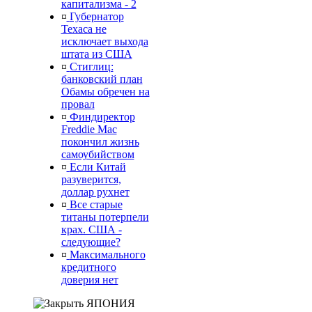
капитализма - 2
¤
Губернатор
Техаса не
исключает выхода
штата из США
¤
Стиглиц:
банковский план
Обамы обречен на
провал
¤
Финдиректор
Freddie Mac
покончил жизнь
самоубийством
¤
Если Китай
разуверится,
доллар рухнет
¤
Все старые
титаны потерпели
крах. США -
следующие?
¤
Максимального
кредитного
доверия нет
ЯПОНИЯ