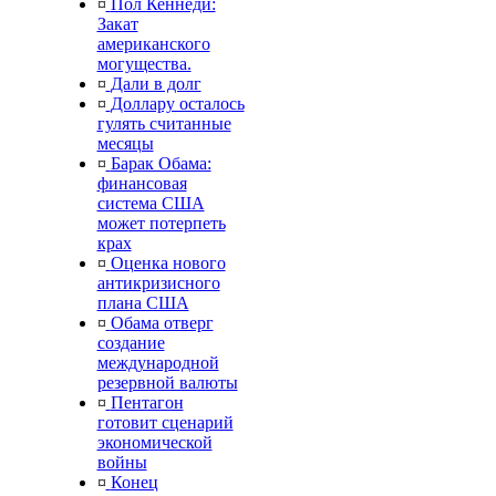
¤
Пол Кеннеди:
Закат
американского
могущества.
¤
Дали в долг
¤
Доллару осталось
гулять считанные
месяцы
¤
Барак Обама:
финансовая
система США
может потерпеть
крах
¤
Оценка нового
антикризисного
плана США
¤
Обама отверг
создание
международной
резервной валюты
¤
Пентагон
готовит сценарий
экономической
войны
¤
Конец