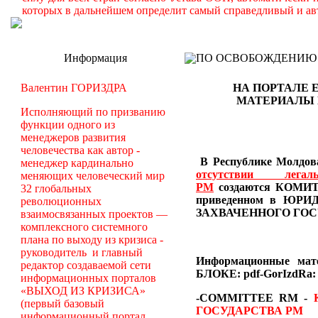
которых в дальнейшем определит самый справедливый и ав
Информация
ПО ОСВОБОЖДЕНИЮ РМ -
Валентин ГОРИЗДРА
НА ПОРТАЛЕ 
МАТЕРИАЛЫ
Исполняющий по призванию
функции одного из
менеджеров развития
человечества как автор -
В Республике Молдова
менеджер кардинально
отсутствии лег
меняющих человеческий мир
РМ
создаются
КОМИТЕ
32 глобальных
приведенном в Ю
революционных
ЗАХВАЧЕННОГО ГОС
взаимосвязанных проектов —
комплексного системного
плана по выходу из кризиса -
руководитель и главный
Информационные ма
редактор создаваемой сети
БЛОКЕ: pdf-GorIzdRa:
информационных порталов
«ВЫХОД ИЗ КРИЗИСА»
-COMMITTEE RM
-
(первый базовый
ГОСУДАРСТВА РМ
информационный портал