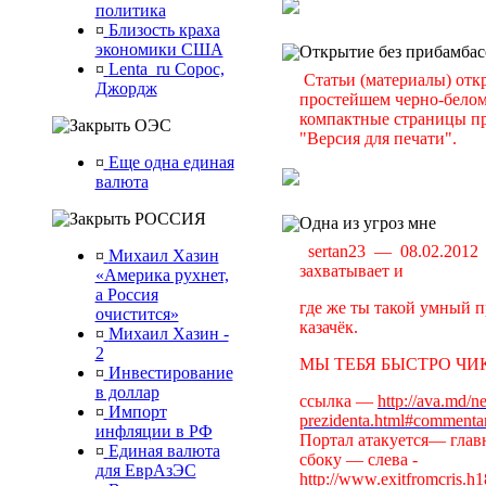
политика
¤
Близость краха
экономики США
Открытие без прибамбас
¤
Lenta_ru Сорос,
Статьи (материалы) отк
Джордж
простейшем черно-белом 
компактные страницы пр
ОЭС
"Версия для печати".
¤
Еще одна единая
валюта
РОССИЯ
Одна из угроз мне
sertan23 — 08.02.201
¤
Михаил Хазин
захватывает и
«Америка рухнет,
а Россия
где же ты такой умный п
очистится»
казачёк.
¤
Михаил Хазин -
2
МЫ ТЕБЯ БЫСТРО ЧИК
¤
Инвестирование
в доллар
ссылка —
http://ava.md/n
¤
Импорт
prezidenta.html#commenta
инфляции в РФ
Портал атакуется— главн
¤
Единая валюта
сбоку — слева -
для ЕврАзЭС
http://www.exitfromcris.h