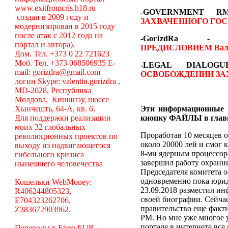
www.exitfromcris.h18.ru
-GOVERNMENT 
создан в 2009 году и
ЗАХВАЧЕННОГО ГОС
модернизирован в 2015 году
после атак с 2012 года на
-GorIzdRa
портал и автора).
ПРЕДИСЛОВИЕМ
Вал
Дом. Тел. +373 0 22 721623
Моб. Тел. +373 068506935 E-
-LEGAL DIALO
mail: gorizdra@gmail.com
ОСВОБОЖДЕНИИ ЗА
логин Skype: valentin.gorizdra ,
MD-2028, Республика
Молдова, Кишинэу, шоссе
Хынчешть, 64-А, кв. 6.
Эти информационные 
Для поддержки реализации
кнопку ФАЙЛЫ в глав
моих 32 глобальных
Проработав 10 месяцев о
революционных проектов по
около 20000 лей и смог 
выходу из надвигающегося
8-ми ядерным процессоро
гибельного кризиса
завершил работу охранни
нынешнего человечества
Председателя комитета 
одновременно пока юрид
Кошельки WebMoney:
23.09.2018 разместил ин
R406244805323,
своей биографии. Сейча
E704323262706,
правительство еще факт
Z383672903962.
РМ. Но мне уже многое у
портале в интернете вс
Переводы в Евро EUR