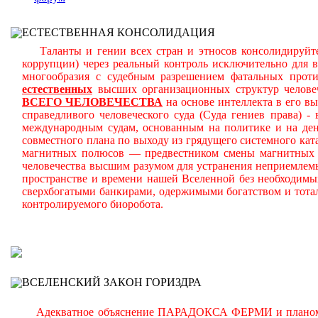
ЕСТЕСТВЕННАЯ КОНСОЛИДАЦИЯ
Таланты и гении всех стран и этносов консолидируйте
коррупции) через реальный контроль исключительно для 
многообразия с судебным разрешением фатальных прот
естественных
высших организационных структур челове
ВСЕГО ЧЕЛОВЕЧЕСТВА
на основе интеллекта в его в
справедливого человеческого суда (Суда гениев права) 
международным судам, основанным на политике и на день
совместного плана по выходу из грядущего системного ката
магнитных полюсов — предвестником смены магнитных п
человечества высшим разумом для устранения неприемлем
пространстве и времени нашей Вселенной без необходимы
сверхбогатыми банкирами, одержимыми богатством и тота
контролируемого биоробота.
В
ВСЕЛЕНСКИЙ ЗАКОН ГОРИЗДРА
Адекватное объяснение ПАРАДОКСА ФЕРМИ и планомерно