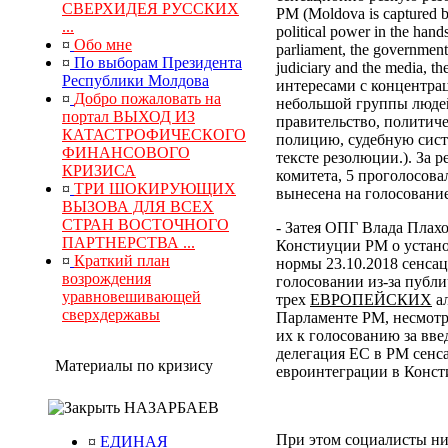
СВЕРХИДЕЯ РУССКИХ
РМ (Moldova is captured by
...
political power in the hand
¤
Обо мне
parliament, the government, 
¤
По выборам Президента
judiciary and the media, 
Республики Молдова
интересами с концентра
¤
Добро пожаловать на
небольшой группы людей
портал ВЫХОД ИЗ
правительство, политич
КАТАСТРОФИЧЕСКОГО
полицию, судебную сист
ФИНАНСОВОГО
тексте резолюции.). За
КРИЗИСА
комитета, 5 проголосова
¤
ТРИ ШОКИРУЮЩИХ
вынесена на голосование
ВЫЗОВА ДЛЯ ВСЕХ
СТРАН ВОСТОЧНОГО
- Затея ОПГ Влада Плах
ПАРТНЕРСТВА ...
Констиуции РМ о устано
¤
Краткий план
нормы 23.10.2018 сенса
возрождения
голосовании из-за публи
уравновешивающей
трех
ЕВРОПЕЙСКИХ
ал
сверхдержавы
Парламенте РМ, несмотр
их к голосованию за вв
делегация ЕС в РМ сенс
Материалы по кризису
евроинтеграции в Конс
НАЗАРБАЕВ
При этом социалисты ни
¤
ЕДИНАЯ