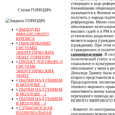
утвержден в ходе рефер
ближайшими общенацион
Статьи ГОРИЗДРА
назначаются в Японии по
получить у народа подт
ГОРИЗДРА
референдума.
Мною специ
обоснование нелегально
¤
ВЫХОД ИЗ
высших судей и в РМ и 
ФИНАНСОВОГО
установлено разделение 
КРИЗИСА
является народ (граждан
¤
ОБОСНОВАНИЕ
(гражданам). При этом 
СИСТЕМЫ
о гражданских и полити
ЭНЕРГЕТИЧЕСКИХ
самоопределение
. В си
ДЕНЕГ ГОРИЗДРА
политический статус и с
¤
ПРОЕКТ ДОГОВОРА О
социальное и культурное
СИСТЕМЕ
обоснование у меня в р
ЭНЕРГЕТИЧЕСКИХ
Дональду Трампу была п
ДЕНЕГ
второго представителя в
¤
ПЫТКИ НАД ГЕНИЕМ
Председателем. несмотр
В МОЛДОВЕ - 1
теневого мирового прави
¤
ПЫТКИ НАД ГЕНИЕМ
импичмента моему канди
В МОЛДОВЕ – 2
переходного периода
¤
ПЫТКИ НАД ГЕНИЕМ
НОВОГО МИРОВОГО ПОР
В МОЛДОВЕ - 3
¤
СУДЬБОНОСНАЯ
- Комитет по иностранн
НАЦИОНАЛЬНАЯ
сенсационно резкую рез