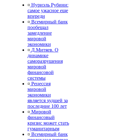
¤
Нуриэль Рубини:
самое ужасное еще
впереди
¤
Всемирный банк
пообещал
замедление
мировой
экономики
¤
Д.Митяев. О
динамике
саморазрушения
мировой
финансовой
системы
¤
Рецессия
мировой
экономики
является худшей за
последние 100 лет
¤
Мировой
финансовый
кризис может стать
гуманитарным
¤
Всемирный банк
предсказал первую