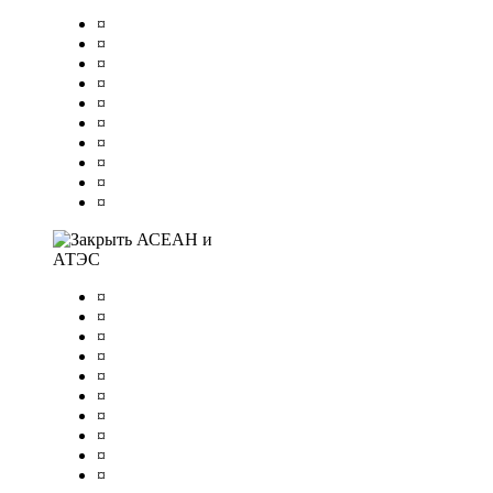
¤
¤
¤
¤
¤
¤
¤
¤
¤
¤
АСЕАН и
АТЭС
¤
¤
¤
¤
¤
¤
¤
¤
¤
¤