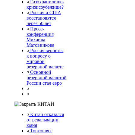
¤
Газохранилище-
кризисоубежище?
¤
Россия и США
восстановятся
через 50 лет
¤
Пресс-
конференция
Михаила
Матовникова
¤
Россия вернется
к вопросу о
мировой
резервной валюте
¤
Основной
резервной валютой
России стал евро
¤
¤
КИТАЙ
¤
Китай отказался
от ревальвации
юаня
¤
Торговля с