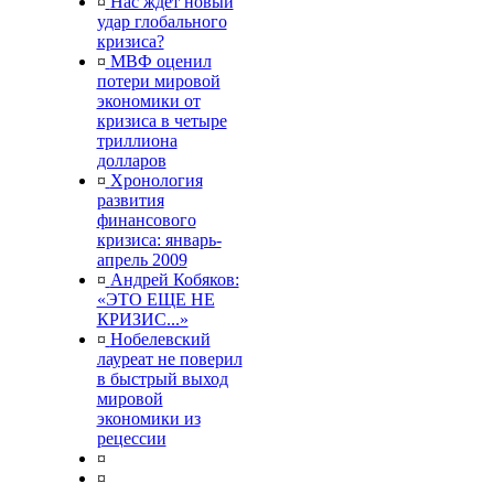
¤
Нас ждет новый
удар глобального
кризиса?
¤
МВФ оценил
потери мировой
экономики от
кризиса в четыре
триллиона
долларов
¤
Хронология
развития
финансового
кризиса: январь-
апрель 2009
¤
Андрей Кобяков:
«ЭТО ЕЩЕ НЕ
КРИЗИС...»
¤
Нобелевский
лауреат не поверил
в быстрый выход
мировой
экономики из
рецессии
¤
¤