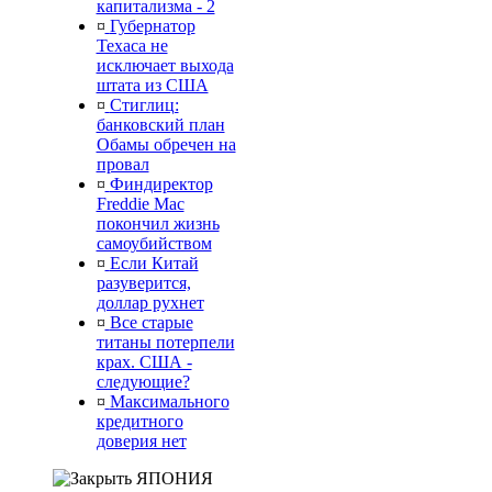
капитализма - 2
¤
Губернатор
Техаса не
исключает выхода
штата из США
¤
Стиглиц:
банковский план
Обамы обречен на
провал
¤
Финдиректор
Freddie Mac
покончил жизнь
самоубийством
¤
Если Китай
разуверится,
доллар рухнет
¤
Все старые
титаны потерпели
крах. США -
следующие?
¤
Максимального
кредитного
доверия нет
ЯПОНИЯ