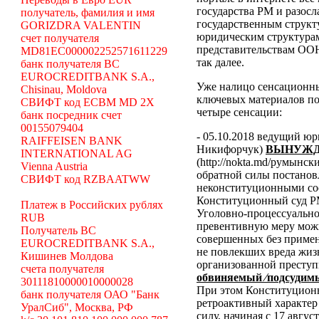
государства РМ и разосл
получатель, фамилия и имя
государственным структ
GORIZDRA VALENTIN
юридическим структура
счет получателя
представительствам ООН
MD81EC000002252571611229
так далее.
банк получателя BC
EUROCREDITBANK S.A.,
Уже налицо сенсационн
Chisinau, Moldova
ключевых материалов по
СВИФТ код ECBM MD 2X
четыре сенсации:
банк посредник счет
00155079404
- 05.10.2018 ведущий ю
RAIFFEISEN BANK
Никифорчук)
ВЫНУЖД
INTERNATIONAL AG
(http://nokta.md/румынс
Vienna Austria
обратной силы постано
СВИФТ код RZBAATWW
неконституционными со
Конституционный суд Р
Платеж в Российских рублях
Уголовно-процессуальног
RUB
превентивную меру можн
Получатель BC
совершенных без примен
EUROCREDITBANK S.A.,
не повлекших вреда жиз
Кишинев Молдова
организованной преступ
счета получателя
обвиняемый ⁄подсудимы
30111810000010000028
При этом Конституционн
банк получателя ОАО "Банк
ретроактивный характер 
УралСиб", Москва, РФ
силу, начиная с 17 авгус