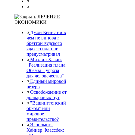
¤
¤
ЛЕЧЕНИЕ
ЭКОНОМИКИ
¤
Джон Кейнс ни в
чем не виноват:
бреттон-вудского
яда его план не
предусматривал
¤
Михаил Хазин:
"Реализация плана
Обамы – угроза
для человечества"
¤
Единый мировой
резерв
¤
Освобождение от
долларовых пут
¤
"Вашингтонский
обком" или
мировое
правительство?
¤
Экономист
Хайнер Флассбек: