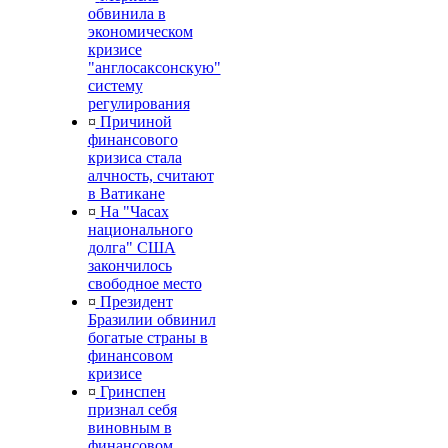
обвинила в
экономическом
кризисе
"англосаксонскую"
систему
регулирования
¤
Причиной
финансового
кризиса стала
алчность, считают
в Ватикане
¤
На "Часах
национального
долга" США
закончилось
свободное место
¤
Президент
Бразилии обвинил
богатые страны в
финансовом
кризисе
¤
Гринспен
признал себя
виновным в
финансовом