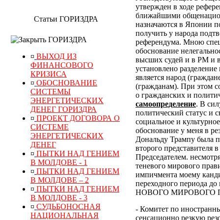
утвержден в ходе рефер
ближайшими общенацион
Статьи ГОРИЗДРА
назначаются в Японии по
получить у народа подт
ГОРИЗДРА
референдума.
Мною специ
обоснование нелегально
¤
ВЫХОД ИЗ
высших судей и в РМ и 
ФИНАНСОВОГО
установлено разделение 
КРИЗИСА
является народ (граждан
¤
ОБОСНОВАНИЕ
(гражданам). При этом 
СИСТЕМЫ
о гражданских и полити
ЭНЕРГЕТИЧЕСКИХ
самоопределение
. В си
ДЕНЕГ ГОРИЗДРА
политический статус и с
¤
ПРОЕКТ ДОГОВОРА О
социальное и культурное
СИСТЕМЕ
обоснование у меня в р
ЭНЕРГЕТИЧЕСКИХ
Дональду Трампу была п
ДЕНЕГ
второго представителя в
¤
ПЫТКИ НАД ГЕНИЕМ
Председателем. несмотр
В МОЛДОВЕ - 1
теневого мирового прави
¤
ПЫТКИ НАД ГЕНИЕМ
импичмента моему канди
В МОЛДОВЕ – 2
переходного периода
¤
ПЫТКИ НАД ГЕНИЕМ
НОВОГО МИРОВОГО ПОР
В МОЛДОВЕ - 3
¤
СУДЬБОНОСНАЯ
- Комитет по иностранн
НАЦИОНАЛЬНАЯ
сенсационно резкую рез