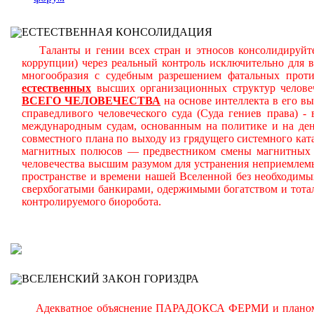
ЕСТЕСТВЕННАЯ КОНСОЛИДАЦИЯ
Таланты и гении всех стран и этносов консолидируйте
коррупции) через реальный контроль исключительно для 
многообразия с судебным разрешением фатальных прот
естественных
высших организационных структур челове
ВСЕГО ЧЕЛОВЕЧЕСТВА
на основе интеллекта в его в
справедливого человеческого суда (Суда гениев права) 
международным судам, основанным на политике и на день
совместного плана по выходу из грядущего системного ката
магнитных полюсов — предвестником смены магнитных п
человечества высшим разумом для устранения неприемлем
пространстве и времени нашей Вселенной без необходимы
сверхбогатыми банкирами, одержимыми богатством и тота
контролируемого биоробота.
В
ВСЕЛЕНСКИЙ ЗАКОН ГОРИЗДРА
Адекватное объяснение ПАРАДОКСА ФЕРМИ и планомерно