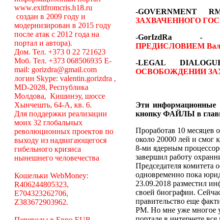
www.exitfromcris.h18.ru
-GOVERNMENT 
создан в 2009 году и
ЗАХВАЧЕННОГО ГОС
модернизирован в 2015 году
после атак с 2012 года на
-GorIzdRa
портал и автора).
ПРЕДИСЛОВИЕМ
Вал
Дом. Тел. +373 0 22 721623
Моб. Тел. +373 068506935 E-
-LEGAL DIALO
mail: gorizdra@gmail.com
ОСВОБОЖДЕНИИ ЗА
логин Skype: valentin.gorizdra ,
MD-2028, Республика
Молдова, Кишинэу, шоссе
Хынчешть, 64-А, кв. 6.
Эти информационные 
Для поддержки реализации
кнопку ФАЙЛЫ в глав
моих 32 глобальных
Проработав 10 месяцев о
революционных проектов по
около 20000 лей и смог 
выходу из надвигающегося
8-ми ядерным процессоро
гибельного кризиса
завершил работу охранни
нынешнего человечества
Председателя комитета 
одновременно пока юрид
Кошельки WebMoney:
23.09.2018 разместил ин
R406244805323,
своей биографии. Сейча
E704323262706,
правительство еще факт
Z383672903962.
РМ. Но мне уже многое у
портале в интернете вс
Переводы в Евро EUR