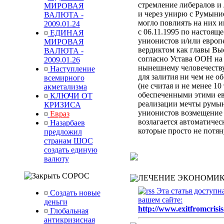
стремление либералов и 
МИРОВАЯ
и через унирю с Румыни
ВАЛЮТА -
могло повлиять на них 
2009.01.24
с 06.11.1995 по настоящ
¤
ЕДИНАЯ
унионистов и/или европ
МИРОВАЯ
вердиктом
как главы Вы
ВАЛЮТА -
согласно Устава ООН
на
2009.01.26
нынешнему человечеств
¤
Наступление
для залития ни чем не 
всемирного
(не считая и не менее 10
акметализма
обеспеченными этими ев
¤
КЛЮЧИ ОТ
реализации мечты румын
КРИЗИСА
унионистов возмещени
¤
Евраз
возлагается автоматиче
¤
Назарбаев
которые просто не потя
предложил
странам ШОС
создать единую
валюту
СОРОС
ЛЕЧЕНИЕ ЭКОНОМИК
Эта статья доступн
¤
Создать новые
вашем сайте:
деньги
http://www.exitfromcrisis
¤
Глобальная
антикризисная