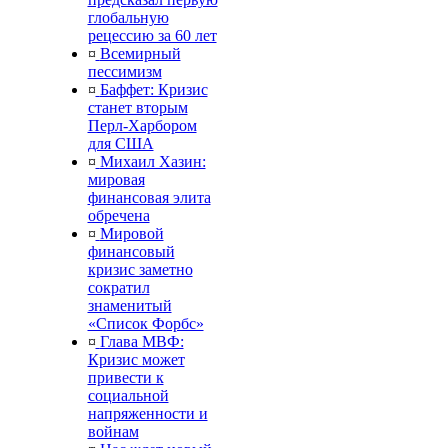
глобальную
рецессию за 60 лет
¤
Всемирный
пессимизм
¤
Баффет: Кризис
станет вторым
Перл-Харбором
для США
¤
Михаил Хазин:
мировая
финансовая элита
обречена
¤
Мировой
финансовый
кризис заметно
сократил
знаменитый
«Список Форбс»
¤
Глава МВФ:
Кризис может
привести к
социальной
напряженности и
войнам