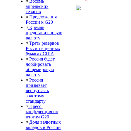
¤
Восемь
апрельских
тезисов
¤
Предложения
России к G20
¤
Кремль
представит новую
валюту
¤
Треть резервов
России в ценных
бумагах США
¤
Россия будет
лоббировать
общемировую
валюту
¤
Россия
призывает
вернуться к
золотому
стандарту
¤
Пресс-
конференция по
итогам G20
¤
Доля валютных
вкладов в России