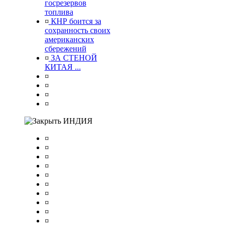
госрезервов
топлива
¤
КНР боится за
сохранность своих
американских
сбережений
¤
ЗА СТЕНОЙ
КИТАЯ ...
¤
¤
¤
¤
ИНДИЯ
¤
¤
¤
¤
¤
¤
¤
¤
¤
¤