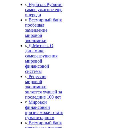
¤
Нуриэль Рубини:
самое ужасное еще
впереди
¤
Всемирный банк
пообещал
замедление
мировой
экономики
¤
Д.Митяев. О
динамике
саморазрушения
мировой
финансовой
системы
¤
Рецессия
мировой
экономики
является худшей за
последние 100 лет
¤
Мировой
финансовый
кризис может стать
гуманитарным
¤
Всемирный банк
предсказал первую