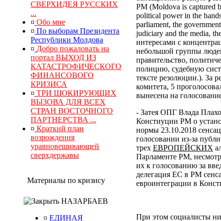
СВЕРХИДЕЯ РУССКИХ
РМ (Moldova is captured by
...
political power in the hand
¤
Обо мне
parliament, the government, 
¤
По выборам Президента
judiciary and the media, 
Республики Молдова
интересами с концентра
¤
Добро пожаловать на
небольшой группы людей
портал ВЫХОД ИЗ
правительство, политич
КАТАСТРОФИЧЕСКОГО
полицию, судебную сист
ФИНАНСОВОГО
тексте резолюции.). За
КРИЗИСА
комитета, 5 проголосова
¤
ТРИ ШОКИРУЮЩИХ
вынесена на голосование
ВЫЗОВА ДЛЯ ВСЕХ
СТРАН ВОСТОЧНОГО
- Затея ОПГ Влада Плах
ПАРТНЕРСТВА ...
Констиуции РМ о устано
¤
Краткий план
нормы 23.10.2018 сенса
возрождения
голосовании из-за публи
уравновешивающей
трех
ЕВРОПЕЙСКИХ
ал
сверхдержавы
Парламенте РМ, несмотр
их к голосованию за вв
делегация ЕС в РМ сенс
Материалы по кризису
евроинтеграции в Конс
НАЗАРБАЕВ
При этом социалисты ни
¤
ЕДИНАЯ