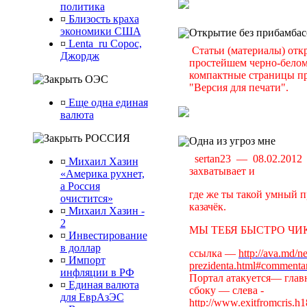
политика
¤
Близость краха
экономики США
Открытие без прибамбас
¤
Lenta_ru Сорос,
Статьи (материалы) отк
Джордж
простейшем черно-белом 
компактные страницы пр
ОЭС
"Версия для печати".
¤
Еще одна единая
валюта
РОССИЯ
Одна из угроз мне
sertan23 — 08.02.201
¤
Михаил Хазин
захватывает и
«Америка рухнет,
а Россия
где же ты такой умный п
очистится»
казачёк.
¤
Михаил Хазин -
2
МЫ ТЕБЯ БЫСТРО ЧИК
¤
Инвестирование
в доллар
ссылка —
http://ava.md/n
¤
Импорт
prezidenta.html#commenta
инфляции в РФ
Портал атакуется— главн
¤
Единая валюта
сбоку — слева -
для ЕврАзЭС
http://www.exitfromcris.h