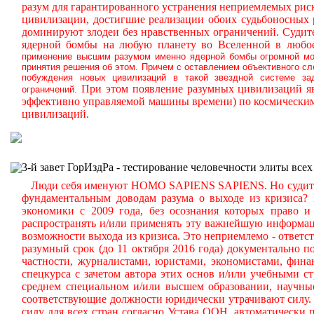
разум для гарантированного устранения неприемлемых ри
цивилизации, достигшие реализации обоих судьбоносных
доминируют злодеи без нравственных ограничений.
Судите
ядерной бомбы на любую планету во Вселенной в любое
применение высшим разумом именно ядерной бомбы огромной мощ
принятия решения об этом. Причем с оставлением объективного с
побуждения новых цивилизаций в такой звездной системе за
При этом появление разумных цивилизаций яв
ограничений.
эффективно управляемой машины времени) по космическим
цивилизаций.
3-й завет ГорИздРа - тестирование человечности элиты всех
Люди себя именуют HOMO SAPIENS SAPIENS. Но судите сам
фундаментальным доводам разума о выходе из кризиса?
экономики с 2009 года, без осознания которых право и 
распространять и/или применять эту важнейшую информа
возможности выхода из кризиса. Это неприемлемо - ответст
разумный срок (до 11 октября 2016 года) документально
частности, журналистами, юристами, экономистами, фина
спецкурса с зачетом автора этих основ и/или учебными с
среднем специальном и/или высшем образовании, научные
соответствующие должности юридически утрачивают силу. 
силу для всех стран согласно Устава ООН, автоматически 