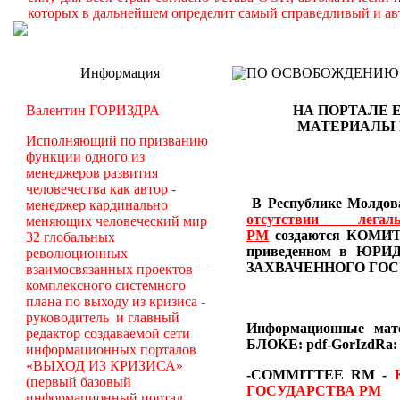
которых в дальнейшем определит самый справедливый и ав
Информация
ПО ОСВОБОЖДЕНИЮ РМ -
Валентин ГОРИЗДРА
НА ПОРТАЛЕ 
МАТЕРИАЛЫ
Исполняющий по призванию
функции одного из
менеджеров развития
человечества как автор -
В Республике Молдова
менеджер кардинально
отсутствии лег
меняющих человеческий мир
РМ
создаются
КОМИТЕ
32 глобальных
приведенном в Ю
революционных
ЗАХВАЧЕННОГО ГОС
взаимосвязанных проектов —
комплексного системного
плана по выходу из кризиса -
руководитель и главный
Информационные ма
редактор создаваемой сети
БЛОКЕ: pdf-GorIzdRa:
информационных порталов
«ВЫХОД ИЗ КРИЗИСА»
-COMMITTEE RM
-
(первый базовый
ГОСУДАРСТВА РМ
информационный портал