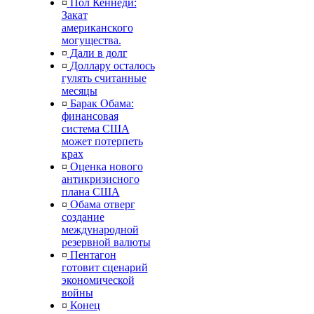
¤
Пол Кеннеди:
Закат
американского
могущества.
¤
Дали в долг
¤
Доллару осталось
гулять считанные
месяцы
¤
Барак Обама:
финансовая
система США
может потерпеть
крах
¤
Оценка нового
антикризисного
плана США
¤
Обама отверг
создание
международной
резервной валюты
¤
Пентагон
готовит сценарий
экономической
войны
¤
Конец