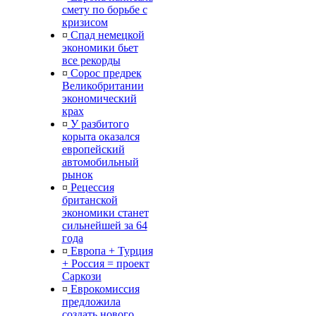
смету по борьбе с
кризисом
¤
Спад немецкой
экономики бьет
все рекорды
¤
Сорос предрек
Великобритании
экономический
крах
¤
У разбитого
корыта оказался
европейский
автомобильный
рынок
¤
Рецессия
британской
экономики станет
сильнейшей за 64
года
¤
Европа + Турция
+ Россия = проект
Саркози
¤
Еврокомиссия
предложила
создать нового