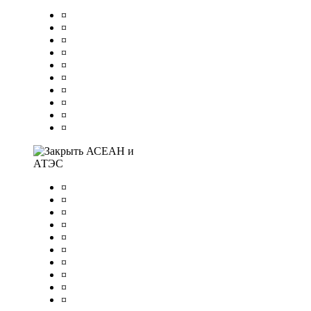
¤
¤
¤
¤
¤
¤
¤
¤
¤
¤
АСЕАН и
АТЭС
¤
¤
¤
¤
¤
¤
¤
¤
¤
¤