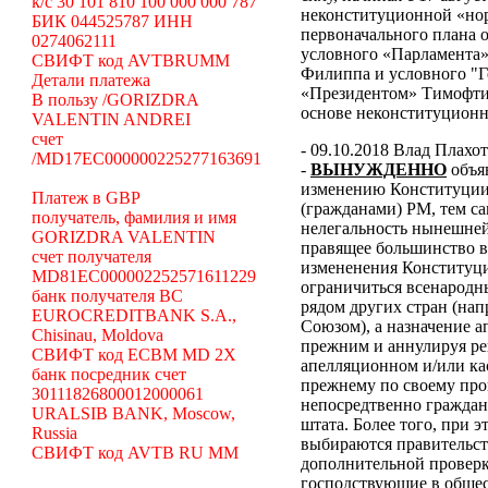
k/c 30 101 810 100 000 000 787
неконституционной «н
БИК 044525787 ИНН
первоначального плана о
0274062111
условного «Парламента»
СВИФТ код AVTBRUMM
Филиппа и условного "Г
Детали платежа
«Президентом» Тимофти
В пользу /GORIZDRA
основе неконституцион
VALENTIN ANDREI
счет
- 09.10.2018 Влад Плахо
/MD17EC000000225277163691
-
ВЫНУЖДЕННО
объя
изменению Конституции 
Платеж в GBP
(гражданами) РМ, тем с
получатель, фамилия и имя
нелегальность нынешней
GORIZDRA VALENTIN
правящее большинство в
счет получателя
измененения Конституци
MD81EC000002252571611229
ограничиться всенародн
банк получателя BC
рядом других стран (н
EUROCREDITBANK S.A.,
Союзом), а назначение 
Chisinau, Moldova
прежним и аннулируя ре
СВИФТ код ECBM MD 2X
апелляционном и/или ка
банк посредник счет
прежнему по своему про
30111826800012000061
непосредтвенно граждана
URALSIB BANK, Moscow,
штата. Более того, при э
Russia
выбираются правительст
СВИФТ код AVTB RU MM
дополнительной проверки
господствующие в общес