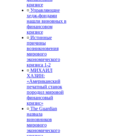
кризисе
¤
Управляющие
хедж-фондами
нашли виновных в
финансовом
кризисе
¤
Истинные
причины
возникновения
мирового
экономического
кризиса 1-2
¤
МИХАИЛ
ХАЗИН:
«Американский
печатный станок
породил мировой
финансовый
кризис»
¤
The Guardian
назвала
виновников
мирового
экономического
кризиса