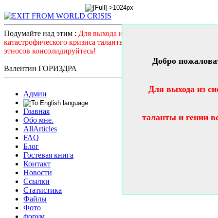
Подумайте над этим :
Для выхода из системного
катастрофического кризиса таланты и гении всех стран и
этносов консолидируйтесь!
Добро пожалова
Валентин ГОРИЗДРА
Для выхода из си
Админ
Главная
таланты и гении в
Обо мне.
AllArticles
FAQ
Блог
Гостевая книга
Контакт
Новости
Ссылки
Статистика
Файлы
Фото
форум