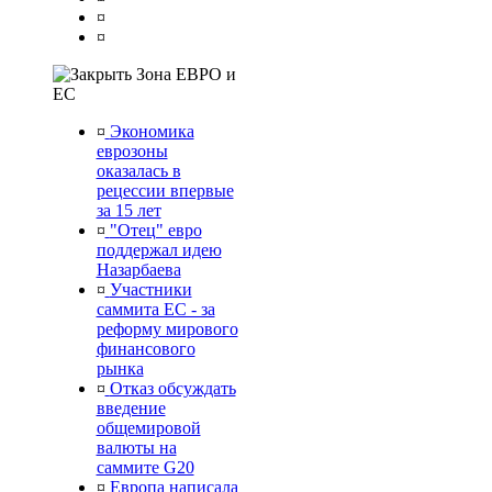
¤
¤
Зона ЕВРО и
ЕС
¤
Экономика
еврозоны
оказалась в
рецессии впервые
за 15 лет
¤
"Отец" евро
поддержал идею
Назарбаева
¤
Участники
саммита ЕС - за
реформу мирового
финансового
рынка
¤
Отказ обсуждать
введение
общемировой
валюты на
саммите G20
¤
Европа написала