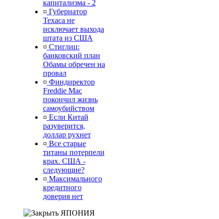
капитализма - 2
¤
Губернатор
Техаса не
исключает выхода
штата из США
¤
Стиглиц:
банковский план
Обамы обречен на
провал
¤
Финдиректор
Freddie Mac
покончил жизнь
самоубийством
¤
Если Китай
разуверится,
доллар рухнет
¤
Все старые
титаны потерпели
крах. США -
следующие?
¤
Максимального
кредитного
доверия нет
ЯПОНИЯ