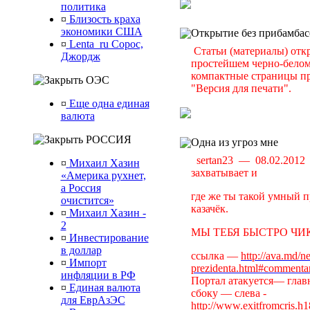
политика
¤
Близость краха
экономики США
Открытие без прибамбас
¤
Lenta_ru Сорос,
Статьи (материалы) отк
Джордж
простейшем черно-белом 
компактные страницы пр
ОЭС
"Версия для печати".
¤
Еще одна единая
валюта
РОССИЯ
Одна из угроз мне
sertan23 — 08.02.201
¤
Михаил Хазин
захватывает и
«Америка рухнет,
а Россия
где же ты такой умный п
очистится»
казачёк.
¤
Михаил Хазин -
2
МЫ ТЕБЯ БЫСТРО ЧИК
¤
Инвестирование
в доллар
ссылка —
http://ava.md/n
¤
Импорт
prezidenta.html#commenta
инфляции в РФ
Портал атакуется— главн
¤
Единая валюта
сбоку — слева -
для ЕврАзЭС
http://www.exitfromcris.h