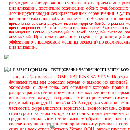
разум для гарантированного устранения неприемлемых ри
цивилизации, достигшие реализации обоих судьбоносных
доминируют злодеи без нравственных ограничений.
Судите
ядерной бомбы на любую планету во Вселенной в любое
применение высшим разумом именно ядерной бомбы огромной мощ
принятия решения об этом. Причем с оставлением объективного с
побуждения новых цивилизаций в такой звездной системе за
При этом появление разумных цивилизаций яв
ограничений.
эффективно управляемой машины времени) по космическим
цивилизаций.
3-й завет ГорИздРа - тестирование человечности элиты всех
Люди себя именуют HOMO SAPIENS SAPIENS. Но судите сам
фундаментальным доводам разума о выходе из кризиса?
экономики с 2009 года, без осознания которых право и 
распространять и/или применять эту важнейшую информа
возможности выхода из кризиса. Это неприемлемо - ответст
разумный срок (до 11 октября 2016 года) документально
частности, журналистами, юристами, экономистами, фина
спецкурса с зачетом автора этих основ и/или учебными с
среднем специальном и/или высшем образовании, научные
соответствующие должности юридически утрачивают силу. 
силу для всех стран согласно Устава ООН, автоматически 