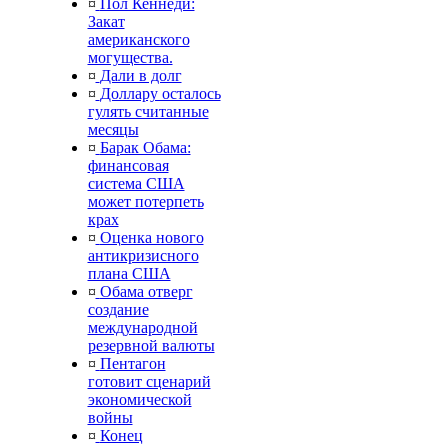
¤
Пол Кеннеди:
Закат
американского
могущества.
¤
Дали в долг
¤
Доллару осталось
гулять считанные
месяцы
¤
Барак Обама:
финансовая
система США
может потерпеть
крах
¤
Оценка нового
антикризисного
плана США
¤
Обама отверг
создание
международной
резервной валюты
¤
Пентагон
готовит сценарий
экономической
войны
¤
Конец