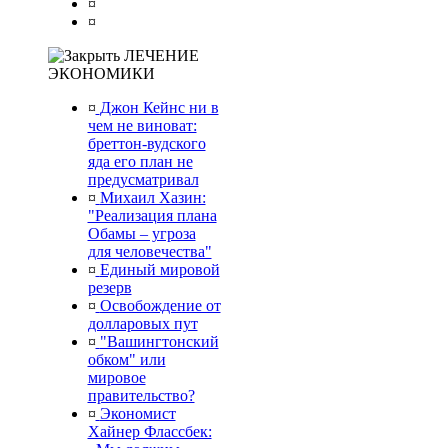
¤
¤
ЛЕЧЕНИЕ
ЭКОНОМИКИ
¤
Джон Кейнс ни в
чем не виноват:
бреттон-вудского
яда его план не
предусматривал
¤
Михаил Хазин:
"Реализация плана
Обамы – угроза
для человечества"
¤
Единый мировой
резерв
¤
Освобождение от
долларовых пут
¤
"Вашингтонский
обком" или
мировое
правительство?
¤
Экономист
Хайнер Флассбек: