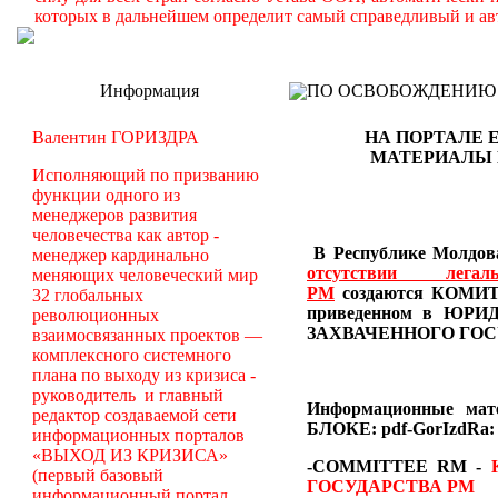
которых в дальнейшем определит самый справедливый и ав
Информация
ПО ОСВОБОЖДЕНИЮ РМ -
Валентин ГОРИЗДРА
НА ПОРТАЛЕ 
МАТЕРИАЛЫ
Исполняющий по призванию
функции одного из
менеджеров развития
человечества как автор -
В Республике Молдова
менеджер кардинально
отсутствии лег
меняющих человеческий мир
РМ
создаются
КОМИТЕ
32 глобальных
приведенном в Ю
революционных
ЗАХВАЧЕННОГО ГОС
взаимосвязанных проектов —
комплексного системного
плана по выходу из кризиса -
руководитель и главный
Информационные ма
редактор создаваемой сети
БЛОКЕ: pdf-GorIzdRa:
информационных порталов
«ВЫХОД ИЗ КРИЗИСА»
-COMMITTEE RM
-
(первый базовый
ГОСУДАРСТВА РМ
информационный портал