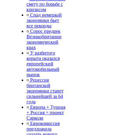
смету по борьбе с
кризисом
¤
Спад немецкой
экономики бьет
все рекорды
¤
Сорос предрек
Великобритании
экономический
крах
¤
У разбитого
корыта оказался
европейский
автомобильный
рынок
¤
Рецессия
британской
экономики станет
сильнейшей за 64
года
¤
Европа + Турция
+ Россия = проект
Саркози
¤
Еврокомиссия
предложила
создать нового