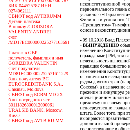
k/c 30 101 810 100 000 000 787
неконституционной «н
БИК 044525787 ИНН
первоначального плана о
0274062111
условного «Парламента»
СВИФТ код AVTBRUMM
Филиппа и условного "Г
Детали платежа
«Президентом» Тимофти
В пользу /GORIZDRA
основе неконституцион
VALENTIN ANDREI
счет
- 09.10.2018 Влад Плахо
/MD17EC000000225277163691
-
ВЫНУЖДЕННО
объя
изменению Конституции 
Платеж в GBP
(гражданами) РМ, тем с
получатель, фамилия и имя
нелегальность нынешней
GORIZDRA VALENTIN
правящее большинство в
счет получателя
измененения Конституци
MD81EC000002252571611229
ограничиться всенародн
банк получателя BC
рядом других стран (н
EUROCREDITBANK S.A.,
Союзом), а назначение 
Chisinau, Moldova
прежним и аннулируя ре
СВИФТ код ECBM MD 2X
апелляционном и/или ка
банк посредник счет
прежнему по своему про
30111826800012000061
непосредтвенно граждана
URALSIB BANK, Moscow,
штата. Более того, при э
Russia
выбираются правительст
СВИФТ код AVTB RU MM
дополнительной проверки
господствующие в общес