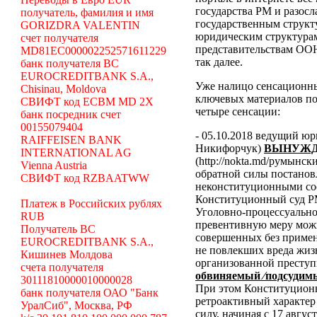
государства РМ и разосл
получатель, фамилия и имя
государственным структ
GORIZDRA VALENTIN
юридическим структура
счет получателя
представительствам ООН
MD81EC000002252571611229
так далее.
банк получателя BC
EUROCREDITBANK S.A.,
Уже налицо сенсационн
Chisinau, Moldova
ключевых материалов по
СВИФТ код ECBM MD 2X
четыре сенсации:
банк посредник счет
00155079404
- 05.10.2018 ведущий ю
RAIFFEISEN BANK
Никифорчук)
ВЫНУЖД
INTERNATIONAL AG
(http://nokta.md/румынс
Vienna Austria
обратной силы постано
СВИФТ код RZBAATWW
неконституционными со
Конституционный суд Р
Платеж в Российских рублях
Уголовно-процессуальног
RUB
превентивную меру можн
Получатель BC
совершенных без примен
EUROCREDITBANK S.A.,
не повлекших вреда жиз
Кишинев Молдова
организованной преступ
счета получателя
обвиняемый ⁄подсудимы
30111810000010000028
При этом Конституционн
банк получателя ОАО "Банк
ретроактивный характер 
УралСиб", Москва, РФ
силу, начиная с 17 авгус