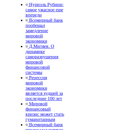
¤
Нуриэль Рубини:
самое ужасное еще
впереди
¤
Всемирный банк
пообещал
замедление
мировой
экономики
¤
Д.Митяев. О
динамике
саморазрушения
мировой
финансовой
системы
¤
Рецессия
мировой
экономики
является худшей за
последние 100 лет
¤
Мировой
финансовый
кризис может стать
гуманитарным
¤
Всемирный банк
предсказал первую