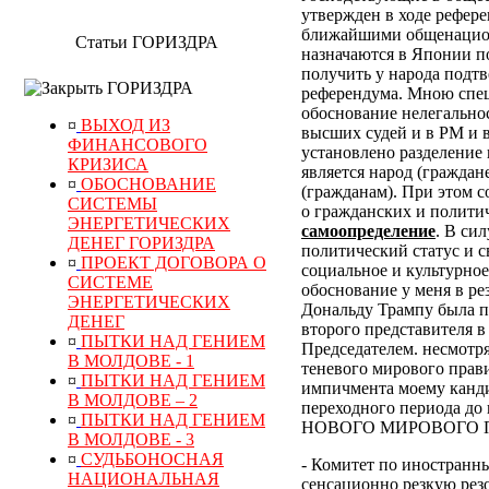
утвержден в ходе рефер
ближайшими общенацион
Статьи ГОРИЗДРА
назначаются в Японии по
получить у народа подт
ГОРИЗДРА
референдума.
Мною специ
обоснование нелегально
¤
ВЫХОД ИЗ
высших судей и в РМ и 
ФИНАНСОВОГО
установлено разделение 
КРИЗИСА
является народ (граждан
¤
ОБОСНОВАНИЕ
(гражданам). При этом 
СИСТЕМЫ
о гражданских и полити
ЭНЕРГЕТИЧЕСКИХ
самоопределение
. В си
ДЕНЕГ ГОРИЗДРА
политический статус и с
¤
ПРОЕКТ ДОГОВОРА О
социальное и культурное
СИСТЕМЕ
обоснование у меня в р
ЭНЕРГЕТИЧЕСКИХ
Дональду Трампу была п
ДЕНЕГ
второго представителя в
¤
ПЫТКИ НАД ГЕНИЕМ
Председателем. несмотр
В МОЛДОВЕ - 1
теневого мирового прави
¤
ПЫТКИ НАД ГЕНИЕМ
импичмента моему канди
В МОЛДОВЕ – 2
переходного периода
¤
ПЫТКИ НАД ГЕНИЕМ
НОВОГО МИРОВОГО ПОР
В МОЛДОВЕ - 3
¤
СУДЬБОНОСНАЯ
- Комитет по иностранн
НАЦИОНАЛЬНАЯ
сенсационно резкую рез