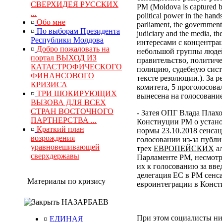
СВЕРХИДЕЯ РУССКИХ
РМ (Moldova is captured by
...
political power in the hand
¤
Обо мне
parliament, the government, 
¤
По выборам Президента
judiciary and the media, 
Республики Молдова
интересами с концентра
¤
Добро пожаловать на
небольшой группы людей
портал ВЫХОД ИЗ
правительство, политич
КАТАСТРОФИЧЕСКОГО
полицию, судебную сист
ФИНАНСОВОГО
тексте резолюции.). За
КРИЗИСА
комитета, 5 проголосова
¤
ТРИ ШОКИРУЮЩИХ
вынесена на голосование
ВЫЗОВА ДЛЯ ВСЕХ
СТРАН ВОСТОЧНОГО
- Затея ОПГ Влада Плах
ПАРТНЕРСТВА ...
Констиуции РМ о устано
¤
Краткий план
нормы 23.10.2018 сенса
возрождения
голосовании из-за публи
уравновешивающей
трех
ЕВРОПЕЙСКИХ
ал
сверхдержавы
Парламенте РМ, несмотр
их к голосованию за вв
делегация ЕС в РМ сенс
Материалы по кризису
евроинтеграции в Конс
НАЗАРБАЕВ
При этом социалисты ни
¤
ЕДИНАЯ