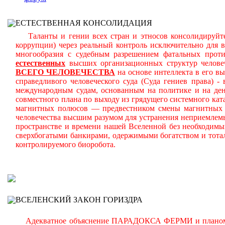
ЕСТЕСТВЕННАЯ КОНСОЛИДАЦИЯ
Таланты и гении всех стран и этносов консолидируйте
коррупции) через реальный контроль исключительно для 
многообразия с судебным разрешением фатальных прот
естественных
высших организационных структур челове
ВСЕГО ЧЕЛОВЕЧЕСТВА
на основе интеллекта в его в
справедливого человеческого суда (Суда гениев права) 
международным судам, основанным на политике и на день
совместного плана по выходу из грядущего системного ката
магнитных полюсов — предвестником смены магнитных п
человечества высшим разумом для устранения неприемлем
пространстве и времени нашей Вселенной без необходимы
сверхбогатыми банкирами, одержимыми богатством и тота
контролируемого биоробота.
В
ВСЕЛЕНСКИЙ ЗАКОН ГОРИЗДРА
Адекватное объяснение ПАРАДОКСА ФЕРМИ и планомерно