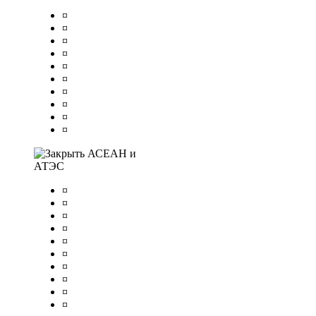
¤
¤
¤
¤
¤
¤
¤
¤
¤
¤
АСЕАН и
АТЭС
¤
¤
¤
¤
¤
¤
¤
¤
¤
¤