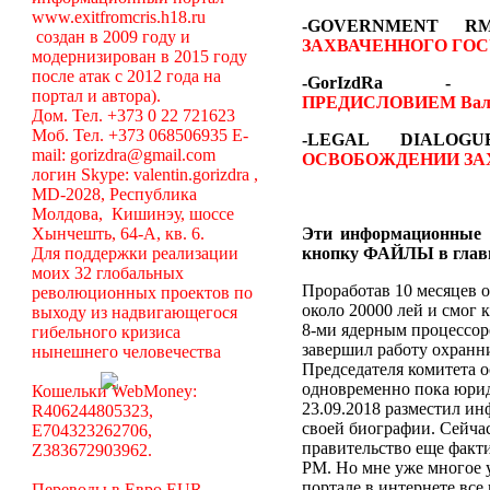
www.exitfromcris.h18.ru
-GOVERNMENT 
создан в 2009 году и
ЗАХВАЧЕННОГО ГОС
модернизирован в 2015 году
после атак с 2012 года на
-GorIzdRa
портал и автора).
ПРЕДИСЛОВИЕМ
Вал
Дом. Тел. +373 0 22 721623
Моб. Тел. +373 068506935 E-
-LEGAL DIALO
mail: gorizdra@gmail.com
ОСВОБОЖДЕНИИ ЗА
логин Skype: valentin.gorizdra ,
MD-2028, Республика
Молдова, Кишинэу, шоссе
Хынчешть, 64-А, кв. 6.
Эти информационные 
Для поддержки реализации
кнопку ФАЙЛЫ в глав
моих 32 глобальных
Проработав 10 месяцев о
революционных проектов по
около 20000 лей и смог 
выходу из надвигающегося
8-ми ядерным процессоро
гибельного кризиса
завершил работу охранни
нынешнего человечества
Председателя комитета 
одновременно пока юрид
Кошельки WebMoney:
23.09.2018 разместил ин
R406244805323,
своей биографии. Сейча
E704323262706,
правительство еще факт
Z383672903962.
РМ. Но мне уже многое у
портале в интернете вс
Переводы в Евро EUR