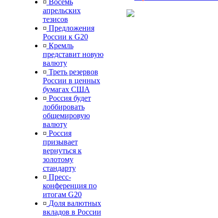
¤
Восемь
апрельских
тезисов
¤
Предложения
России к G20
¤
Кремль
представит новую
валюту
¤
Треть резервов
России в ценных
бумагах США
¤
Россия будет
лоббировать
общемировую
валюту
¤
Россия
призывает
вернуться к
золотому
стандарту
¤
Пресс-
конференция по
итогам G20
¤
Доля валютных
вкладов в России