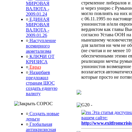
стремление либералов и 
МИРОВАЯ
и через унирю с Румыни
ВАЛЮТА -
могло повлиять на них 
2009.01.24
с 06.11.1995 по настоящ
¤
ЕДИНАЯ
унионистов и/или европ
МИРОВАЯ
вердиктом
как главы Вы
ВАЛЮТА -
согласно Устава ООН
на
2009.01.26
нынешнему человечеств
¤
Наступление
для залития ни чем не 
всемирного
(не считая и не менее 10
акметализма
обеспеченными этими ев
¤
КЛЮЧИ ОТ
реализации мечты румын
КРИЗИСА
унионистов возмещени
¤
Евраз
возлагается автоматиче
¤
Назарбаев
которые просто не потя
предложил
странам ШОС
создать единую
валюту
СОРОС
G20 -
Эта статья доступн
¤
Создать новые
вашем сайте:
деньги
http://www.exitfromcrisis
¤
Глобальная
антикризисная