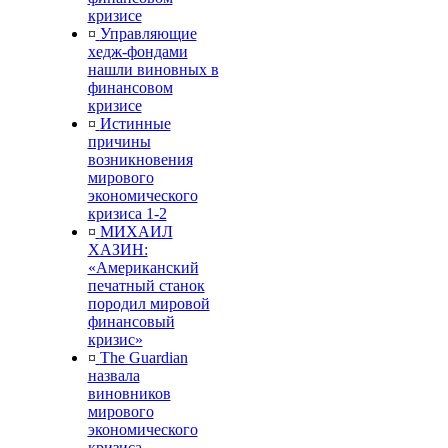
кризисе
¤
Управляющие
хедж-фондами
нашли виновных в
финансовом
кризисе
¤
Истинные
причины
возникновения
мирового
экономического
кризиса 1-2
¤
МИХАИЛ
ХАЗИН:
«Американский
печатный станок
породил мировой
финансовый
кризис»
¤
The Guardian
назвала
виновников
мирового
экономического
кризиса