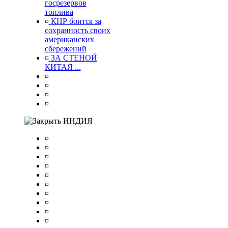
госрезервов
топлива
¤
КНР боится за
сохранность своих
американских
сбережений
¤
ЗА СТЕНОЙ
КИТАЯ ...
¤
¤
¤
¤
ИНДИЯ
¤
¤
¤
¤
¤
¤
¤
¤
¤
¤