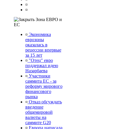
¤
¤
Зона ЕВРО и
ЕС
¤
Экономика
еврозоны
оказалась в
рецессии впервые
за 15 лет
¤
"Отец" евро
поддержал идею
Назарбаева
¤
Участники
саммита ЕС - за
реформу мирового
финансового
рынка
¤
Отказ обсуждать
введение
общемировой
валюты на
саммите G20
¤
Европа написала