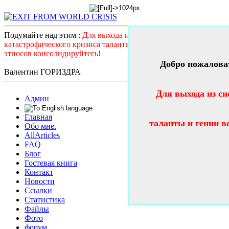
Подумайте над этим :
Для выхода из системного
катастрофического кризиса таланты и гении всех стран и
этносов консолидируйтесь!
Добро пожалова
Валентин ГОРИЗДРА
Для выхода из си
Админ
Главная
таланты и гении в
Обо мне.
AllArticles
FAQ
Блог
Гостевая книга
Контакт
Новости
Ссылки
Статистика
Файлы
Фото
форум