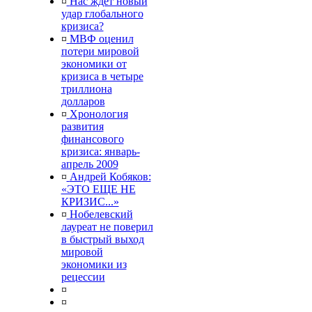
¤
Нас ждет новый
удар глобального
кризиса?
¤
МВФ оценил
потери мировой
экономики от
кризиса в четыре
триллиона
долларов
¤
Хронология
развития
финансового
кризиса: январь-
апрель 2009
¤
Андрей Кобяков:
«ЭТО ЕЩЕ НЕ
КРИЗИС...»
¤
Нобелевский
лауреат не поверил
в быстрый выход
мировой
экономики из
рецессии
¤
¤