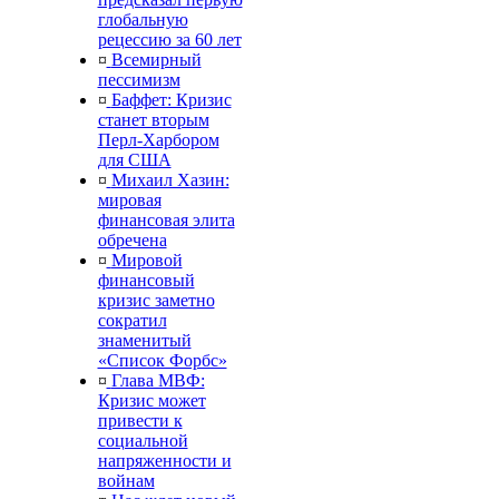
глобальную
рецессию за 60 лет
¤
Всемирный
пессимизм
¤
Баффет: Кризис
станет вторым
Перл-Харбором
для США
¤
Михаил Хазин:
мировая
финансовая элита
обречена
¤
Мировой
финансовый
кризис заметно
сократил
знаменитый
«Список Форбс»
¤
Глава МВФ:
Кризис может
привести к
социальной
напряженности и
войнам