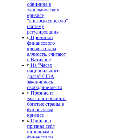
обвинила в
экономическом
кризисе
"англосаксонскую"
систему
регулирования
¤
Причиной
финансового
кризиса стала
алчность, считают
в Ватикане
¤
На "Часах
национального
долга" США
закончилось
свободное место
¤
Президент
Бразилии обвинил
богатые страны в
финансовом
кризисе
¤
Гринспен
признал себя
виновным в
финансовом