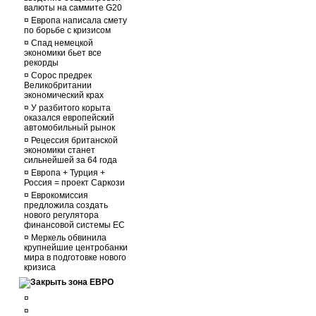
валюты на саммите G20
¤
Европа написала смету
по борьбе с кризисом
¤
Спад немецкой
экономики бьет все
рекорды
¤
Сорос предрек
Великобритании
экономический крах
¤
У разбитого корыта
оказался европейский
автомобильный рынок
¤
Рецессия британской
экономики станет
сильнейшей за 64 года
¤
Европа + Турция +
Россия = проект Саркози
¤
Еврокомиссия
предложила создать
нового регулятора
финансовой системы ЕС
¤
Меркель обвинила
крупнейшие центробанки
мира в подготовке нового
кризиса
зона ЕВРО
¤
¤