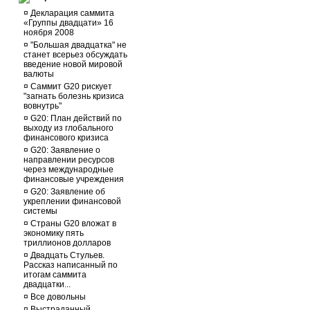
¤
Декларация саммита
«Группы двадцати» 16
ноября 2008
¤
"Большая двадцатка" не
станет всерьез обсуждать
введение новой мировой
валюты
¤
Саммит G20 рискует
"загнать болезнь кризиса
вовнутрь"
¤
G20: План действий по
выходу из глобального
финансового кризиса
¤
G20: Заявление о
направлении ресурсов
через международные
финансовые учреждения
¤
G20: Заявление об
укреплении финансовой
системы
¤
Страны G20 вложат в
экономику пять
триллионов долларов
¤
Двадцать Стульев.
Рассказ написанный по
итогам саммита
двадцатки...
¤
Все довольны
¤
Выстраданный