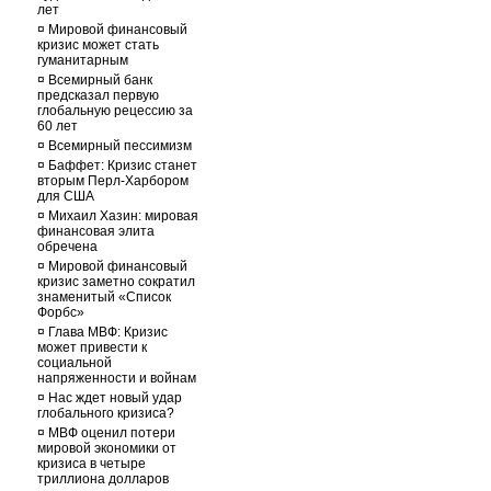
лет
¤
Мировой финансовый
кризис может стать
гуманитарным
¤
Всемирный банк
предсказал первую
глобальную рецессию за
60 лет
¤
Всемирный пессимизм
¤
Баффет: Кризис станет
вторым Перл-Харбором
для США
¤
Михаил Хазин: мировая
финансовая элита
обречена
¤
Мировой финансовый
кризис заметно сократил
знаменитый «Список
Форбс»
¤
Глава МВФ: Кризис
может привести к
социальной
напряженности и войнам
¤
Нас ждет новый удар
глобального кризиса?
¤
МВФ оценил потери
мировой экономики от
кризиса в четыре
триллиона долларов