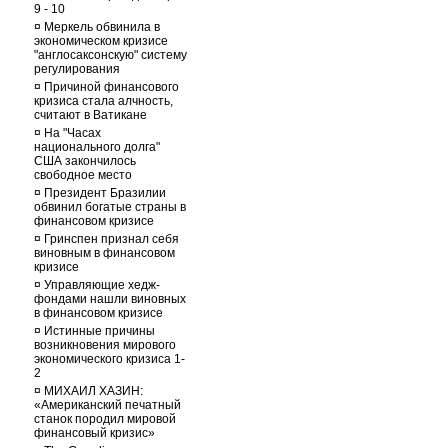
9 - 10
¤
Меркель обвинила в
экономическом кризисе
"англосаксонскую" систему
регулирования
¤
Причиной финансового
кризиса стала алчность,
считают в Ватикане
¤
На "Часах
национального долга"
США закончилось
свободное место
¤
Президент Бразилии
обвинил богатые страны в
финансовом кризисе
¤
Гринспен признал себя
виновным в финансовом
кризисе
¤
Управляющие хедж-
фондами нашли виновных
в финансовом кризисе
¤
Истинные причины
возникновения мирового
экономического кризиса 1-
2
¤
МИХАИЛ ХАЗИН:
«Американский печатный
станок породил мировой
финансовый кризис»