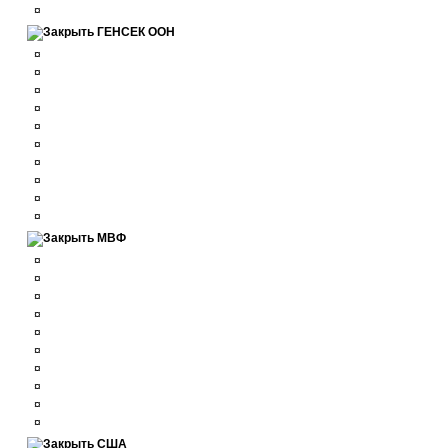
¤
ГЕНСЕК ООН
¤
¤
¤
¤
¤
¤
¤
¤
¤
¤
МВФ
¤
¤
¤
¤
¤
¤
¤
¤
¤
¤
США