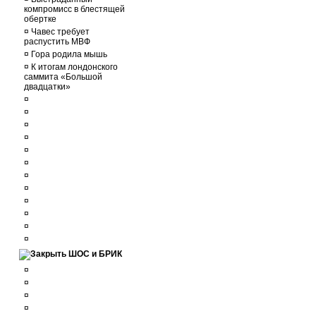
компромисс в блестящей
обертке
¤
Чавес требует
распустить МВФ
¤
Гора родила мышь
¤
К итогам лондонского
саммита «Большой
двадцатки»
¤
¤
¤
¤
¤
¤
¤
¤
¤
¤
¤
¤
ШОС и БРИК
¤
¤
¤
¤