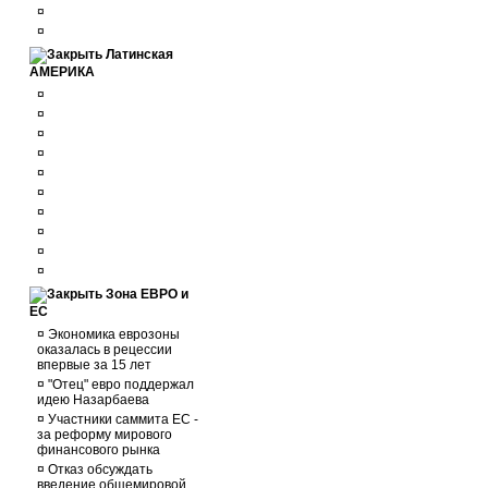
¤
¤
Латинская
АМЕРИКА
¤
¤
¤
¤
¤
¤
¤
¤
¤
¤
Зона ЕВРО и
ЕС
¤
Экономика еврозоны
оказалась в рецессии
впервые за 15 лет
¤
"Отец" евро поддержал
идею Назарбаева
¤
Участники саммита ЕС -
за реформу мирового
финансового рынка
¤
Отказ обсуждать
введение общемировой