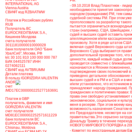
РМ.
INTERNATIONAL AG
- 09.10.2018 Влад Плахотнюк - лиде
Vienna Austria
необходимости принятия законопро
СВИФТ код RZBAATWW
народом (гражданами) РМ, тем сам
судебной системы РМ. При этом уж
Платеж в Российских рублях
проголосовало за разработку таког
RUB
пытается ограничиться всенародным
Получатель BC
стран (например, США, Швейцарии,
EUROCREDITBANK S.A.,
судей и высших судей оставить пре
Кишинев Молдова
апелляционном и/или кассационном 
счета получателя
произволу. Хотя в ряде штатов США
30111810000010000028
включая судей Верховного суда штата
банк получателя ОАО "Банк
Верховного Суда выбираются прави
УралСиб", Москва, РФ
дополнительной проверки того, что
k/c 30 101 810 100 000 000 787
ценности, каждый новый судья долж
БИК 044525787 ИНН
проводится совместно с ближайшим
0274062111
назначаются в Японии пожизненно, 
СВИФТ код AVTBRUMM
подтверждение своих полномочий в
Детали платежа
приведено детальное обоснование 
В пользу /GORIZDRA VALENTIN
высших судей и в РМ и в США и в мн
ANDREI
и/или установлено, что источником 
счет
принадлежит народу (гражданам). П
/MD17EC000000225277163691
гражданских и политичеких правах:
права они свободно устанавливают 
Платеж в GBP
экономическое, социальное и культу
получатель, фамилия и имя
меня в резерве. При этом моему ка
GORIZDRA VALENTIN
возможность назначения Сенатом ег
счет получателя
его Председателем. несмотря на со
MD81EC000002252571611229
правительства.Это серьезно затру
банк получателя BC
Дональду Трампу в течение перех
EUROCREDITBANK S.A.,
НОВОГО МИРОВОГО ПОРЯДКА в 2000
Chisinau, Moldova
- Комитет по иностранным делам Е
СВИФТ код ECBM MD 2X