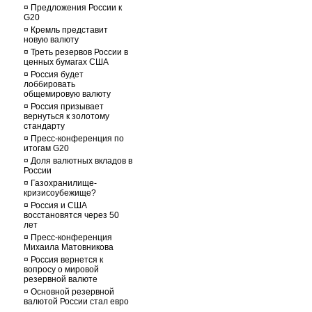
¤
Предложения России к
G20
¤
Кремль представит
новую валюту
¤
Треть резервов России в
ценных бумагах США
¤
Россия будет
лоббировать
общемировую валюту
¤
Россия призывает
вернуться к золотому
стандарту
¤
Пресс-конференция по
итогам G20
¤
Доля валютных вкладов в
России
¤
Газохранилище-
кризисоубежище?
¤
Россия и США
восстановятся через 50
лет
¤
Пресс-конференция
Михаила Матовникова
¤
Россия вернется к
вопросу о мировой
резервной валюте
¤
Основной резервной
валютой России стал евро