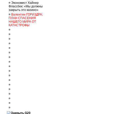
¤
Экономист Хайнер
Флассбек: «Мы должны
закрыть это казино»
¤
Валентин ГОРИЗДРА:
ПЛАН СПАСЕНИЯ
НАШЕГО МИРА ОТ
КАТАСТРОФЫ
¤
¤
¤
¤
¤
¤
¤
¤
¤
¤
¤
¤
¤
¤
¤
¤
¤
¤
G20