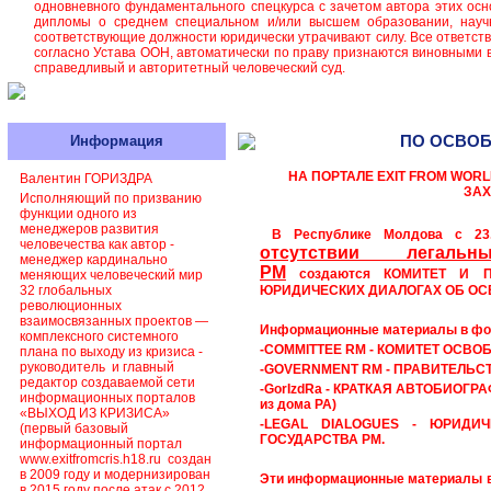
одновневного фундаментального спецкурса с зачетом автора этих осн
дипломы о среднем специальном и/или высшем образовании, научн
соответствующие должности юридически утрачивают силу. Все ответст
согласно Устава ООН, автоматически по праву признаются виновными 
справедливый и авторитетный человеческий суд.
ПО ОСВОБО
Информация
НА ПОРТАЛЕ EXIT FROM WORL
Валентин ГОРИЗДРА
ЗАХ
Исполняющий по призванию
функции одного из
менеджеров развития
В Республике Молдова с 23
человечества как автор -
отсутствии легал
менеджер кардинально
РМ
создаются
КОМИТЕТ И ПР
меняющих человеческий мир
32 глобальных
ЮРИДИЧЕСКИХ ДИАЛОГАХ
ОБ ОС
революционных
взаимосвязанных проектов —
Информационные материалы
в фо
комплексного системного
-COMMITTEE RM
-
КОМИТЕТ ОСВО
плана по выходу из кризиса -
руководитель и главный
-GOVERNMENT RM -
ПРАВИТЕЛЬС
редактор создаваемой сети
-GorIzdRa -
КРАТКАЯ АВТОБИОГР
информационных порталов
из дома РА)
«ВЫХОД ИЗ КРИЗИСА»
-LEGAL DIALOGUES -
ЮРИДИЧ
(первый базовый
ГОСУДАРСТВА РМ
.
информационный портал
www.exitfromcris.h18.ru создан
в 2009 году и модернизирован
Эти информационные материалы в
в 2015 году после атак с 2012