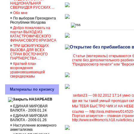
НАЦИОНАЛЬНАЯ
СВЕРХИДЕЯ РУССКИХ ...
¤
Обо мне
¤
По выборам Президента
Республики Молдова
¤
Добро пожаловать на
портал ВЫХОД ИЗ
КАТАСТРОФИЧЕСКОГО
ФИНАНСОВОГО КРИЗИСА
¤
ТРИ ШОКИРУЮЩИХ
Открытие без прибамбасов в
ВЫЗОВА ДЛЯ ВСЕХ
СТРАН ВОСТОЧНОГО
Статьи (материалы) открываются б
ПАРТНЕРСТВА ...
стиле без дополнительного разбие
¤
Краткий план
"Предпросмотр печати" или "Версия
возрождения
уравновешивающей
сверхдержавы
Материалы по кризису
sertan23 — 08.02.2012 17:14 умно 
НАЗАРБАЕВ
где же ты такой умный проподал с
к
¤
ЕДИНАЯ МИРОВАЯ
МЫ ТЕБЯ БЫСТРО ЧИК И НА НЕБЕ
ВАЛЮТА - 2009.01.24
ссылка —
http://ava.md/news/014520
¤
ЕДИНАЯ МИРОВАЯ
Портал атакуется— главная страниц
ВАЛЮТА - 2009.01.26
http://www.exitfromcris.h18.ru/articl
¤
Наступление всемирного
акметализма