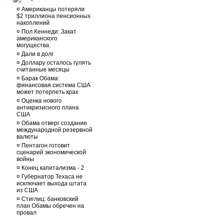
¤
Американцы потеряли
$2 триллиона пенсионных
накоплений
¤
Пол Кеннеди: Закат
американского
могущества.
¤
Дали в долг
¤
Доллару осталось гулять
считанные месяцы
¤
Барак Обама:
финансовая система США
может потерпеть крах
¤
Оценка нового
антикризисного плана
США
¤
Обама отверг создание
международной резервной
валюты
¤
Пентагон готовит
сценарий экономической
войны
¤
Конец капитализма - 2
¤
Губернатор Техаса не
исключает выхода штата
из США
¤
Стиглиц: банковский
план Обамы обречен на
провал