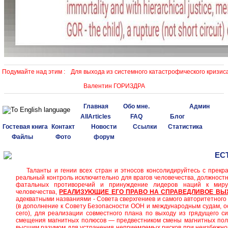
Подумайте над этим :
Для выхода из системного катастрофического кризиса
Валентин ГОРИЗДРА
Главная
Обо мне.
Админ
AllArticles
FAQ
Блог
Гостевая книга
Контакт
Новости
Ссылки
Статистика
Файлы
Фото
форум
ЕС
Таланты и гении всех стран и этносов консолидируйтесь с прекра
реальный контроль исключительно для врагов человечества, должнос
фатальных противоречий и принуждение лидеров наций к мир
человечества,
РЕАЛИЗУЮЩИЕ ЕГО ПРАВО НА СПРАВЕДЛИВОЕ ВЫ
адекватными названиями - Совета сверхгениев и самого авторитетного 
(в дополнение к Совету Безопасности ООН и международным судам, о
сего), для реализации совместного плана по выходу из грядущего си
смещения магнитных полюсов — предвестником смены магнитных полю
высшим разумом для устранения неприемлемых рисков при неизбежно