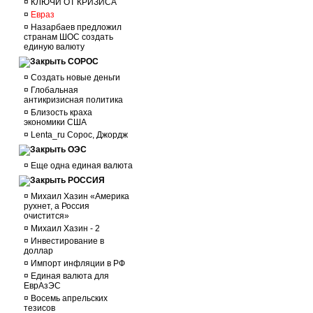
¤
КЛЮЧИ ОТ КРИЗИСА
¤
Евраз
¤
Назарбаев предложил
странам ШОС создать
единую валюту
СОРОС
¤
Создать новые деньги
¤
Глобальная
антикризисная политика
¤
Близость краха
экономики США
¤
Lenta_ru Сорос, Джордж
ОЭС
¤
Еще одна единая валюта
РОССИЯ
¤
Михаил Хазин «Америка
рухнет, а Россия
очистится»
¤
Михаил Хазин - 2
¤
Инвестирование в
доллар
¤
Импорт инфляции в РФ
¤
Единая валюта для
ЕврАзЭС
¤
Восемь апрельских
тезисов