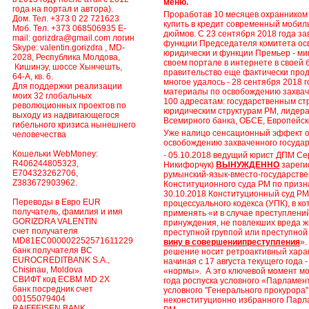
меню.
года на портал и автора).
Проработав 10 месяцев охранником 
Дом. Тел. +373 0 22 721623
купить в кредит современный мобил
Моб. Тел. +373 068506935 E-
дюймов. С 23 сентября 2018 года за
mail: gorizdra@gmail.com логин
функции Председателя комитета ос
Skype: valentin.gorizdra , MD-
юридически и функции Премьер - ми
2028, Республика Молдова,
своем портале в интернете в своей
Кишинэу, шоссе Хынчешть,
правительство еще фактически прод
64-А, кв. 6.
многое удалось - 28 сентября 2018 
Для поддержки реализации
материалы по освобождению захвач
моих 32 глобальных
100 адресатам: государственным ст
революционных проектов по
юридическим структурам РМ, лидер
выходу из надвигающегося
Всемирного банка, ОБСЕ, Европейско
гибельного кризиса нынешнего
Уже налицо сенсационный эффект о
человечества
освобождению захваченного государ
Кошельки WebMoney:
- 05.10.2018 ведущий юрист ДПМ Се
R406244805323,
Никифорчук)
ВЫНУЖДЕННО
зарегис
E704323262706,
румынский-язык-вместо-государстве
Z383672903962.
Конституционного суда РМ по приз
30.10.2018 Конституционный суд РМ
Переводы в Евро EUR
процессуального кодекса (УПК), в к
получатель, фамилия и имя
применять «и в случае преступлени
GORIZDRA VALENTIN
принуждения, не повлекших вреда ж
счет получателя
преступной группой или преступной
MD81EC000002252571611229
вину в совершениипреступления
».
банк получателя BC
решение носит ретроактивный харак
EUROCREDITBANK S.A.,
начиная с 17 августа текущего года 
Chisinau, Moldova
«нормы».
А это ключевой момент мо
СВИФТ код ECBM MD 2X
года роспуска условного «Парламен
банк посредник счет
условного "Генерального прокурора
00155079404
неконституционно избранного Парл
RAIFFEISEN BANK