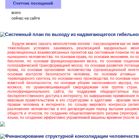
Счетчик посещений
всего
сейчас на сайте
Системный план по выходу из надвигающегося гибельно
Будучи можно сказать многолетним изгоем - пассионарием как не име
тяжелейших условиях занимаюсь реализацией кардинально мен
революционных взаимосвязанных проектов как системным планом по вы
нынешнего человечества: по основам права, по основам экономики, по о
биологии, по основам функционирования мозга, по основам социони
голографической трансформацией мозга), по основам развития потенци
права, по основам органомики человечества (организационной генет
основам контроля безопасности человека, по основам атомных 
термоядерного синтеза, по основам нано производства, по основам нан
кометной безопасности, по основам уборки околоземного мусора, п
космосе, по уравновешивающей сверхдержаве или группе стран
полнофункционального сайта, по поддержке общедоступных б
беспрепятственного доступа к интернету, по завершению применения по
мировым правительством и его структурами и адептами - врагами чело
правам человека в интернете, по созыву мирового конгресса рели
разложения человечества и его дискредитации перед высшим разумом
обществ и этносов, по созданию общечеловеческого разума (эгрегора) 
языка, по созданию эффективно управляемой машины времени (после з
Финансирование структурной консолидации человечеств