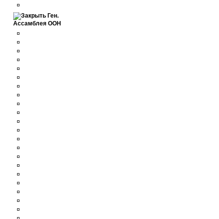
¤
Ген.
Ассамблея ООН
¤
¤
¤
¤
¤
¤
¤
¤
¤
¤
¤
¤
¤
¤
¤
¤
¤
¤
¤
¤
¤
¤