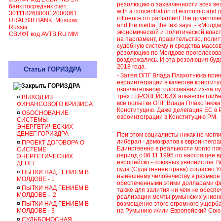
резолюцию о захваченности всех ветв
банк посредник счет
with a concentration of economic and po
30111826800012000061
influence on parliament, the government, 
URALSIB BANK, Moscow,
and the media, the text says. - «Мо
Russia
экономической и политической влас
СВИФТ код AVTB RU MM
на парламент, правительство, поли
судебную систему и средства массов
резолюцию по Молдове проголосовал
воздержались. И эта резолюция буд
2018 года.
Статьи ГОРИЗДРА
- Затея ОПГ Влада Плахотнюка прин
евроинтеграции в качестве констит
ГОРИЗДРА
окончательном голосовании из-за пу
трех
ЕВРОПЕЙСКИХ
альянсов (либе
¤
ВЫХОД ИЗ
все попытки ОПГ Влада Плахотнюка 
ФИНАНСОВОГО КРИЗИСА
Конституцию. Даже делегация ЕС в 
¤
ОБОСНОВАНИЕ
евроинтеграции в Конституцию РМ.
СИСТЕМЫ
ЭНЕРГЕТИЧЕСКИХ
ДЕНЕГ ГОРИЗДРА
При этом социалисты никак не могл
либерал - демократов к евроинтегра
¤
ПРОЕКТ ДОГОВОРА О
Единственно в реальности могло по
СИСТЕМЕ
период с 06.11.1995 по настоящее в
ЭНЕРГЕТИЧЕСКИХ
европейско - союзных унионистов.
Ве
ДЕНЕГ
суда (Суда гениев права) согласно 
¤
ПЫТКИ НАД ГЕНИЕМ В
нынешнему человечеству
в размере
МОЛДОВЕ - 1
обеспеченными этими долларами фин
¤
ПЫТКИ НАД ГЕНИЕМ В
также для залития ни чем не обесп
МОЛДОВЕ – 2
реализации мечты румынских униони
¤
ПЫТКИ НАД ГЕНИЕМ В
возмещение
этого
огромного ущерба
МОЛДОВЕ - 3
на Румынию и/или Европейский Союз
¤
СУДЬБОНОСНАЯ