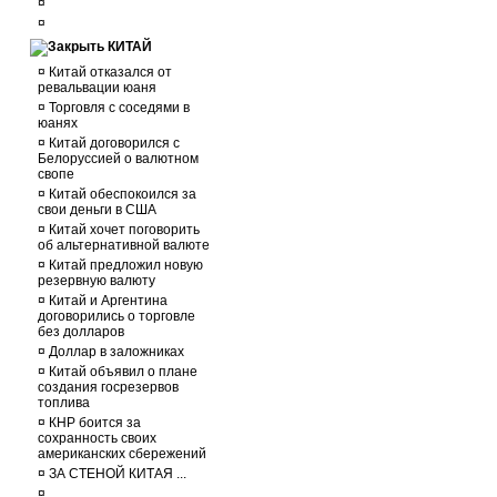
¤
¤
КИТАЙ
¤
Китай отказался от
ревальвации юаня
¤
Торговля с соседями в
юанях
¤
Китай договорился с
Белоруссией о валютном
свопе
¤
Китай обеспокоился за
свои деньги в США
¤
Китай хочет поговорить
об альтернативной валюте
¤
Китай предложил новую
резервную валюту
¤
Китай и Аргентина
договорились о торговле
без долларов
¤
Доллар в заложниках
¤
Китай объявил о плане
создания госрезервов
топлива
¤
КНР боится за
сохранность своих
американских сбережений
¤
ЗА СТЕНОЙ КИТАЯ ...
¤