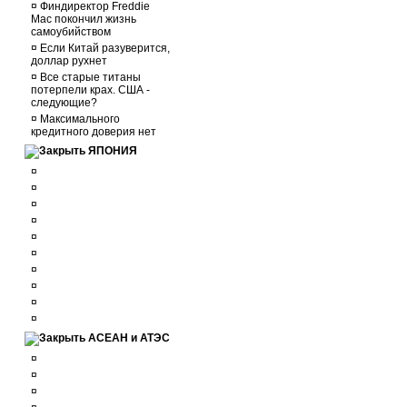
¤
Финдиректор Freddie
Mac покончил жизнь
самоубийством
¤
Если Китай разуверится,
доллар рухнет
¤
Все старые титаны
потерпели крах. США -
следующие?
¤
Максимального
кредитного доверия нет
ЯПОНИЯ
¤
¤
¤
¤
¤
¤
¤
¤
¤
¤
АСЕАН и АТЭС
¤
¤
¤