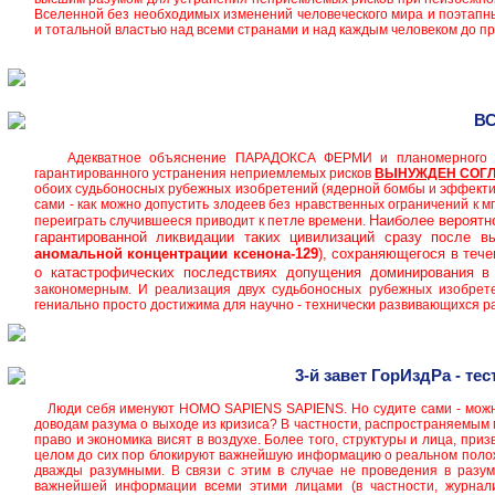
Вселенной без необходимых изменений человеческого мира и поэтапн
и тотальной властью над всеми странами и над каждым человеком до 
В
В
Адекватное объяснение ПАРАДОКСА ФЕРМИ и планомерного унич
гарантированного устранения неприемлемых рисков
ВЫНУЖДЕН
СОГ
обоих судьбоносных рубежных изобретений (ядерной бомбы и эффекти
сами - как можно допустить злодеев без нравственных ограничений к
Наиболее вероятн
переиграть случившееся приводит к петле времени.
гарантированной ликвидации таких цивилизаций сразу после в
аномальной
концентрации ксенона-129
), сохраняющегося в теч
о катастрофических последствиях допущения доминирования в 
закономерным. И реализация двух судьбоносных рубежных изобрет
гениально просто достижима для научно - технически развивающихся р
3-й завет ГорИздРа - те
Люди себя именуют HOMO SAPIENS SAPIENS. Но судите сами - можно 
доводам разума о выходе из кризиса? В частности, распространяемым м
право и экономика висят в воздухе. Более того, структуры и лица, пр
целом до сих пор блокируют важнейшую информацию о реальном положе
дважды разумными. В связи с этим в случае не проведения в разум
важнейшей информации всеми этими лицами (в частности, журналис