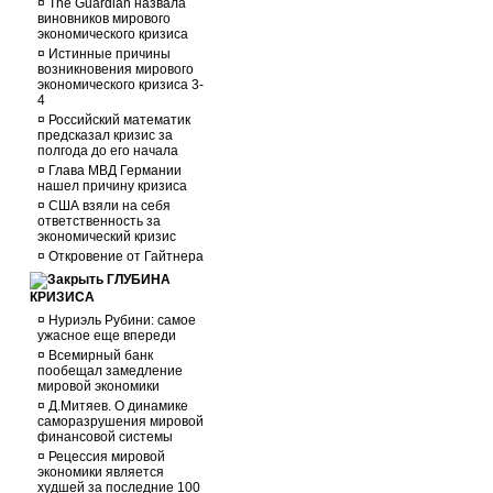
¤
The Guardian назвала
виновников мирового
экономического кризиса
¤
Истинные причины
возникновения мирового
экономического кризиса 3-
4
¤
Российский математик
предсказал кризис за
полгода до его начала
¤
Глава МВД Германии
нашел причину кризиса
¤
США взяли на себя
ответственность за
экономический кризис
¤
Откровение от Гайтнера
ГЛУБИНА
КРИЗИСА
¤
Нуриэль Рубини: самое
ужасное еще впереди
¤
Всемирный банк
пообещал замедление
мировой экономики
¤
Д.Митяев. О динамике
саморазрушения мировой
финансовой системы
¤
Рецессия мировой
экономики является
худшей за последние 100