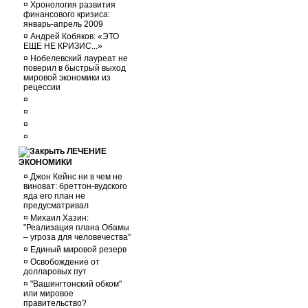
¤
Хронология развития
финансового кризиса:
январь-апрель 2009
¤
Андрей Кобяков: «ЭТО
ЕЩЕ НЕ КРИЗИС...»
¤
Нобелевский лауреат не
поверил в быстрый выход
мировой экономики из
рецессии
¤
¤
¤
¤
ЛЕЧЕНИЕ
ЭКОНОМИКИ
¤
Джон Кейнс ни в чем не
виноват: бреттон-вудского
яда его план не
предусматривал
¤
Михаил Хазин:
"Реализация плана Обамы
– угроза для человечества"
¤
Единый мировой резерв
¤
Освобождение от
долларовых пут
¤
"Вашингтонский обком"
или мировое
правительство?