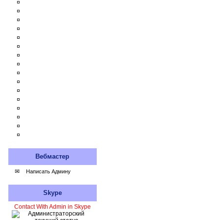
¤
¤
¤
¤
¤
¤
¤
¤
¤
¤
¤
¤
¤
¤
¤
¤
Вебмастер
✉
Написать Админу
Skype
Contact With Admin in Skype