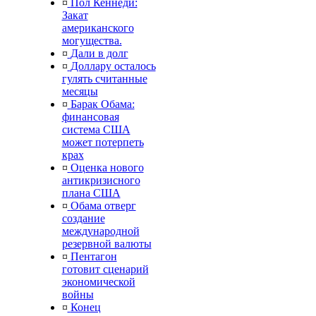
¤
Пол Кеннеди:
Закат
американского
могущества.
¤
Дали в долг
¤
Доллару осталось
гулять считанные
месяцы
¤
Барак Обама:
финансовая
система США
может потерпеть
крах
¤
Оценка нового
антикризисного
плана США
¤
Обама отверг
создание
международной
резервной валюты
¤
Пентагон
готовит сценарий
экономической
войны
¤
Конец