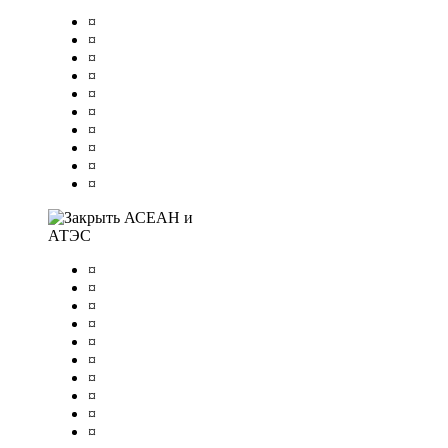
¤
¤
¤
¤
¤
¤
¤
¤
¤
¤
АСЕАН и
АТЭС
¤
¤
¤
¤
¤
¤
¤
¤
¤
¤