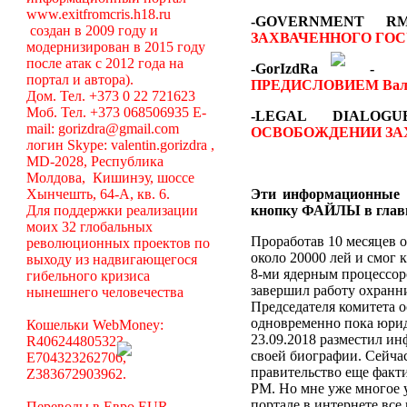
www.exitfromcris.h18.ru
-GOVERNMENT 
создан в 2009 году и
ЗАХВАЧЕННОГО ГОС
модернизирован в 2015 году
после атак с 2012 года на
-GorIzdRa
портал и автора).
ПРЕДИСЛОВИЕМ
Вал
Дом. Тел. +373 0 22 721623
Моб. Тел. +373 068506935 E-
-LEGAL DIALO
mail: gorizdra@gmail.com
ОСВОБОЖДЕНИИ ЗА
логин Skype: valentin.gorizdra ,
MD-2028, Республика
Молдова, Кишинэу, шоссе
Хынчешть, 64-А, кв. 6.
Эти информационные 
Для поддержки реализации
кнопку ФАЙЛЫ в глав
моих 32 глобальных
Проработав 10 месяцев о
революционных проектов по
около 20000 лей и смог 
выходу из надвигающегося
8-ми ядерным процессоро
гибельного кризиса
завершил работу охранни
нынешнего человечества
Председателя комитета 
одновременно пока юрид
Кошельки WebMoney:
23.09.2018 разместил ин
R406244805323,
своей биографии. Сейча
E704323262706,
правительство еще факт
Z383672903962.
РМ. Но мне уже многое у
портале в интернете вс
Переводы в Евро EUR