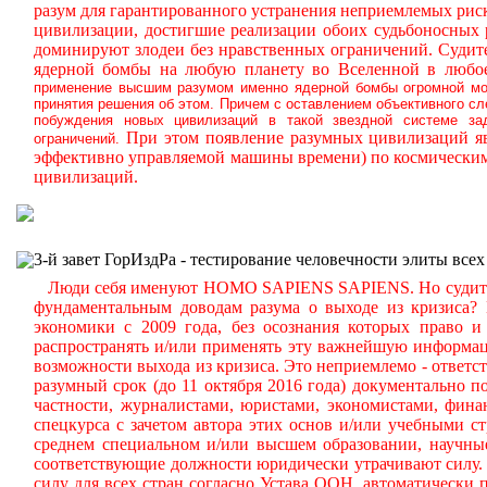
разум для гарантированного устранения неприемлемых ри
цивилизации, достигшие реализации обоих судьбоносных
доминируют злодеи без нравственных ограничений.
Судите
ядерной бомбы на любую планету во Вселенной в любое
применение высшим разумом именно ядерной бомбы огромной мощ
принятия решения об этом. Причем с оставлением объективного с
побуждения новых цивилизаций в такой звездной системе за
При этом появление разумных цивилизаций яв
ограничений.
эффективно управляемой машины времени) по космическим
цивилизаций.
3-й завет ГорИздРа - тестирование человечности элиты всех
Люди себя именуют HOMO SAPIENS SAPIENS. Но судите сам
фундаментальным доводам разума о выходе из кризиса?
экономики с 2009 года, без осознания которых право и 
распространять и/или применять эту важнейшую информа
возможности выхода из кризиса. Это неприемлемо - ответст
разумный срок (до 11 октября 2016 года) документально
частности, журналистами, юристами, экономистами, фина
спецкурса с зачетом автора этих основ и/или учебными с
среднем специальном и/или высшем образовании, научные
соответствующие должности юридически утрачивают силу. 
силу для всех стран согласно Устава ООН, автоматически 