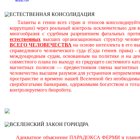
ЕСТЕСТВЕННАЯ КОНСОЛИДАЦИЯ
Таланты и гении всех стран и этносов консолидируйте
коррупции) через реальный контроль исключительно для 
многообразия с судебным разрешением фатальных прот
естественных
высших организационных структур челове
ВСЕГО ЧЕЛОВЕЧЕСТВА
на основе интеллекта в его в
справедливого человеческого суда (Суда гениев права) 
международным судам, основанным на политике и на день
совместного плана по выходу из грядущего системного ката
магнитных полюсов — предвестником смены магнитных п
человечества высшим разумом для устранения неприемлем
пространстве и времени нашей Вселенной без необходимы
сверхбогатыми банкирами, одержимыми богатством и тота
контролируемого биоробота.
В
ВСЕЛЕНСКИЙ ЗАКОН ГОРИЗДРА
Адекватное объяснение ПАРАДОКСА ФЕРМИ и планомерно