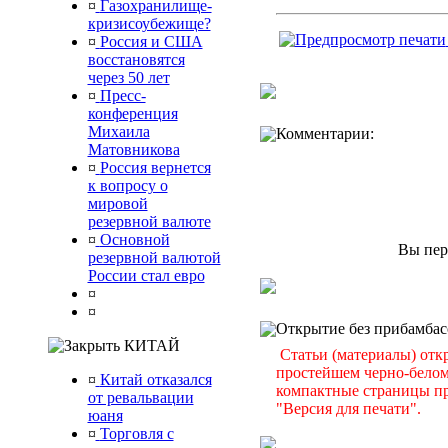
¤
Газохранилище-
кризисоубежище?
¤
Россия и США
восстановятся
через 50 лет
¤
Пресс-
конференция
Михаила
Комментарии:
Матовникова
¤
Россия вернется
к вопросу о
мировой
резервной валюте
¤
Основной
Вы пер
резервной валютой
России стал евро
¤
¤
Открытие без прибамбас
КИТАЙ
Статьи (материалы) отк
простейшем черно-белом 
¤
Китай отказался
компактные страницы пр
от ревальвации
"Версия для печати".
юаня
¤
Торговля с