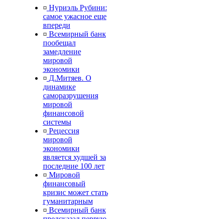
¤
Нуриэль Рубини:
самое ужасное еще
впереди
¤
Всемирный банк
пообещал
замедление
мировой
экономики
¤
Д.Митяев. О
динамике
саморазрушения
мировой
финансовой
системы
¤
Рецессия
мировой
экономики
является худшей за
последние 100 лет
¤
Мировой
финансовый
кризис может стать
гуманитарным
¤
Всемирный банк
предсказал первую