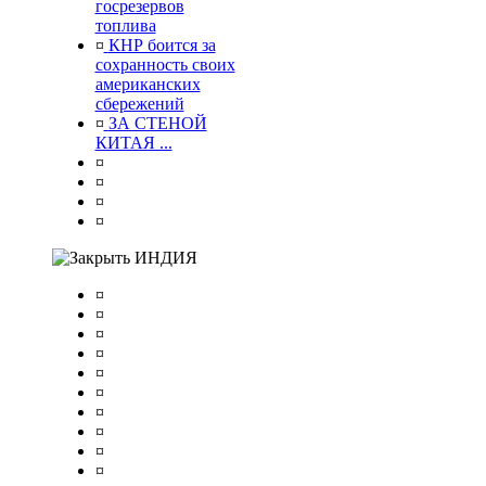
госрезервов
топлива
¤
КНР боится за
сохранность своих
американских
сбережений
¤
ЗА СТЕНОЙ
КИТАЯ ...
¤
¤
¤
¤
ИНДИЯ
¤
¤
¤
¤
¤
¤
¤
¤
¤
¤