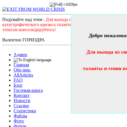
Подумайте над этим :
Для выхода из системного
катастрофического кризиса таланты и гении всех стран и
этносов консолидируйтесь!
Добро пожалова
Валентин ГОРИЗДРА
Для выхода из си
Админ
Главная
таланты и гении в
Обо мне.
AllArticles
FAQ
Блог
Гостевая книга
Контакт
Новости
Ссылки
Статистика
Файлы
Фото
форум