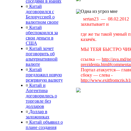
соседями в юанях
¤
Китай
Одна из угроз мне
договорился с
Белоруссией о
sertan23 — 08.02.201
валютном свопе
захватывает и
¤
Китай
обеспокоился за
где же ты такой умный п
свои деньги в
казачёк.
США
¤
Китай хочет
МЫ ТЕБЯ БЫСТРО ЧИК
поговорить об
альтернативной
ссылка —
http://ava.md/n
валюте
prezidenta.html#commenta
¤
Китай
Портал атакуется— главн
предложил новую
сбоку — слева -
резервную валюту
http://www.exitfromcris.h
¤
Китай и
Аргентина
договорились о
торговле без
долларов
¤
Доллар в
заложниках
¤
Китай объявил о
плане создания