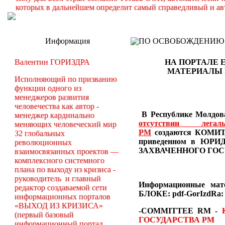
которых в дальнейшем определит самый справедливый и ав
Информация
ПО ОСВОБОЖДЕНИЮ РМ -
Валентин ГОРИЗДРА
НА ПОРТАЛЕ 
МАТЕРИАЛЫ
Исполняющий по призванию
функции одного из
менеджеров развития
человечества как автор -
В Республике Молдова
менеджер кардинально
отсутствии лег
меняющих человеческий мир
РМ
создаются
КОМИТЕ
32 глобальных
приведенном в Ю
революционных
ЗАХВАЧЕННОГО ГОС
взаимосвязанных проектов —
комплексного системного
плана по выходу из кризиса -
руководитель и главный
Информационные ма
редактор создаваемой сети
БЛОКЕ: pdf-GorIzdRa:
информационных порталов
«ВЫХОД ИЗ КРИЗИСА»
-COMMITTEE RM
-
(первый базовый
ГОСУДАРСТВА РМ
информационный портал