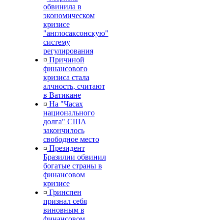
обвинила в
экономическом
кризисе
"англосаксонскую"
систему
регулирования
¤
Причиной
финансового
кризиса стала
алчность, считают
в Ватикане
¤
На "Часах
национального
долга" США
закончилось
свободное место
¤
Президент
Бразилии обвинил
богатые страны в
финансовом
кризисе
¤
Гринспен
признал себя
виновным в
финансовом