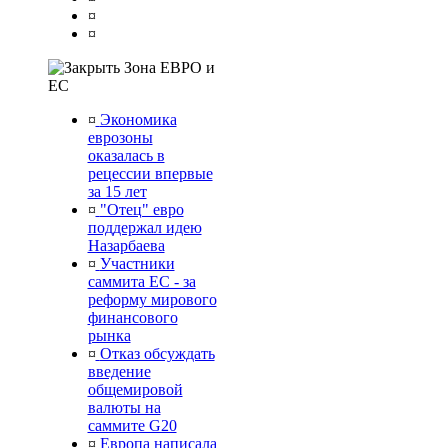
¤
¤
Зона ЕВРО и
ЕС
¤
Экономика
еврозоны
оказалась в
рецессии впервые
за 15 лет
¤
"Отец" евро
поддержал идею
Назарбаева
¤
Участники
саммита ЕС - за
реформу мирового
финансового
рынка
¤
Отказ обсуждать
введение
общемировой
валюты на
саммите G20
¤
Европа написала