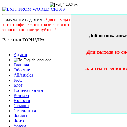
Подумайте над этим :
Для выхода из системного
катастрофического кризиса таланты и гении всех стран и
этносов консолидируйтесь!
Добро пожалова
Валентин ГОРИЗДРА
Для выхода из си
Админ
Главная
таланты и гении в
Обо мне.
AllArticles
FAQ
Блог
Гостевая книга
Контакт
Новости
Ссылки
Статистика
Файлы
Фото
форум