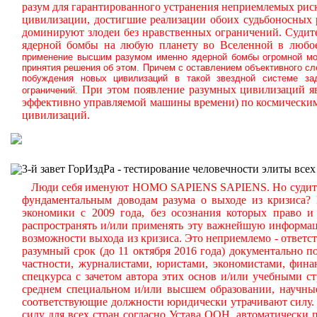
разум для гарантированного устранения неприемлемых ри
цивилизации, достигшие реализации обоих судьбоносных
доминируют злодеи без нравственных ограничений.
Судите
ядерной бомбы на любую планету во Вселенной в любое
применение высшим разумом именно ядерной бомбы огромной мощ
принятия решения об этом. Причем с оставлением объективного с
побуждения новых цивилизаций в такой звездной системе за
При этом появление разумных цивилизаций яв
ограничений.
эффективно управляемой машины времени) по космическим
цивилизаций.
3-й завет ГорИздРа - тестирование человечности элиты всех
Люди себя именуют HOMO SAPIENS SAPIENS. Но судите сам
фундаментальным доводам разума о выходе из кризиса?
экономики с 2009 года, без осознания которых право и 
распространять и/или применять эту важнейшую информа
возможности выхода из кризиса. Это неприемлемо - ответст
разумный срок (до 11 октября 2016 года) документально
частности, журналистами, юристами, экономистами, фина
спецкурса с зачетом автора этих основ и/или учебными с
среднем специальном и/или высшем образовании, научные
соответствующие должности юридически утрачивают силу. 
силу для всех стран согласно Устава ООН, автоматически 