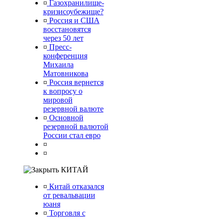
¤
Газохранилище-
кризисоубежище?
¤
Россия и США
восстановятся
через 50 лет
¤
Пресс-
конференция
Михаила
Матовникова
¤
Россия вернется
к вопросу о
мировой
резервной валюте
¤
Основной
резервной валютой
России стал евро
¤
¤
КИТАЙ
¤
Китай отказался
от ревальвации
юаня
¤
Торговля с