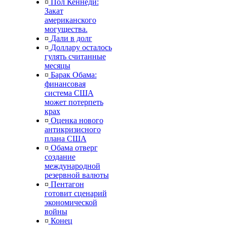
¤
Пол Кеннеди:
Закат
американского
могущества.
¤
Дали в долг
¤
Доллару осталось
гулять считанные
месяцы
¤
Барак Обама:
финансовая
система США
может потерпеть
крах
¤
Оценка нового
антикризисного
плана США
¤
Обама отверг
создание
международной
резервной валюты
¤
Пентагон
готовит сценарий
экономической
войны
¤
Конец