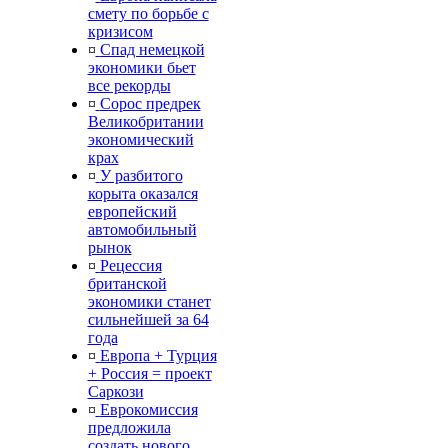
смету по борьбе с
кризисом
¤
Спад немецкой
экономики бьет
все рекорды
¤
Сорос предрек
Великобритании
экономический
крах
¤
У разбитого
корыта оказался
европейский
автомобильный
рынок
¤
Рецессия
британской
экономики станет
сильнейшей за 64
года
¤
Европа + Турция
+ Россия = проект
Саркози
¤
Еврокомиссия
предложила
создать нового