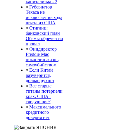
капитализма - 2
¤
Губернатор
Техаса не
исключает выхода
штата из США
¤
Стиглиц:
банковский план
Обамы обречен на
провал
¤
Финдиректор
Freddie Mac
покончил жизнь
самоубийством
¤
Если Китай
разуверится,
доллар рухнет
¤
Все старые
титаны потерпели
крах. США -
следующие?
¤
Максимального
кредитного
доверия нет
ЯПОНИЯ