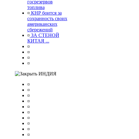
госрезервов
топлива
¤
КНР боится за
сохранность своих
американских
сбережений
¤
ЗА СТЕНОЙ
КИТАЯ ...
¤
¤
¤
¤
ИНДИЯ
¤
¤
¤
¤
¤
¤
¤
¤
¤
¤