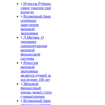
¤
Нуриэль Рубини:
самое ужасное еще
впереди
¤
Всемирный банк
пообещал
замедление
мировой
экономики
¤
Д.Митяев. О
динамике
саморазрушения
мировой
финансовой
системы
¤
Рецессия
мировой
экономики
является худшей за
последние 100 лет
¤
Мировой
финансовый
кризис может стать
гуманитарным
¤
Всемирный банк
предсказал первую