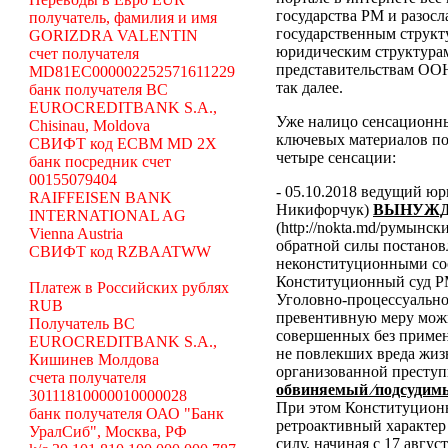
государства РМ и разосл
получатель, фамилия и имя
государственным структ
GORIZDRA VALENTIN
юридическим структура
счет получателя
представительствам ООН
MD81EC000002252571611229
так далее.
банк получателя BC
EUROCREDITBANK S.A.,
Уже налицо сенсационн
Chisinau, Moldova
ключевых материалов по
СВИФТ код ECBM MD 2X
четыре сенсации:
банк посредник счет
00155079404
- 05.10.2018 ведущий ю
RAIFFEISEN BANK
Никифорчук)
ВЫНУЖД
INTERNATIONAL AG
(http://nokta.md/румынс
Vienna Austria
обратной силы постано
СВИФТ код RZBAATWW
неконституционными со
Конституционный суд Р
Платеж в Российских рублях
Уголовно-процессуальног
RUB
превентивную меру можн
Получатель BC
совершенных без примен
EUROCREDITBANK S.A.,
не повлекших вреда жиз
Кишинев Молдова
организованной преступ
счета получателя
обвиняемый ⁄подсудимы
30111810000010000028
При этом Конституционн
банк получателя ОАО "Банк
ретроактивный характер 
УралСиб", Москва, РФ
силу, начиная с 17 авгус