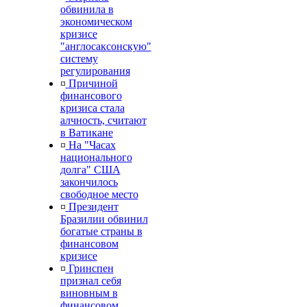
обвинила в
экономическом
кризисе
"англосаксонскую"
систему
регулирования
¤
Причиной
финансового
кризиса стала
алчность, считают
в Ватикане
¤
На "Часах
национального
долга" США
закончилось
свободное место
¤
Президент
Бразилии обвинил
богатые страны в
финансовом
кризисе
¤
Гринспен
признал себя
виновным в
финансовом