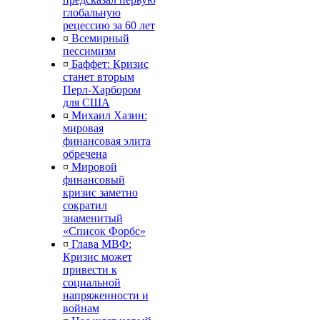
глобальную
рецессию за 60 лет
¤
Всемирный
пессимизм
¤
Баффет: Кризис
станет вторым
Перл-Харбором
для США
¤
Михаил Хазин:
мировая
финансовая элита
обречена
¤
Мировой
финансовый
кризис заметно
сократил
знаменитый
«Список Форбс»
¤
Глава МВФ:
Кризис может
привести к
социальной
напряженности и
войнам