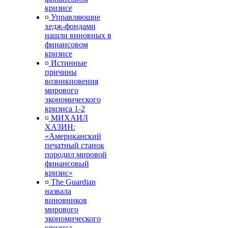
кризисе
¤
Управляющие
хедж-фондами
нашли виновных в
финансовом
кризисе
¤
Истинные
причины
возникновения
мирового
экономического
кризиса 1-2
¤
МИХАИЛ
ХАЗИН:
«Американский
печатный станок
породил мировой
финансовый
кризис»
¤
The Guardian
назвала
виновников
мирового
экономического
кризиса