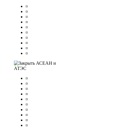
¤
¤
¤
¤
¤
¤
¤
¤
¤
¤
АСЕАН и
АТЭС
¤
¤
¤
¤
¤
¤
¤
¤
¤
¤