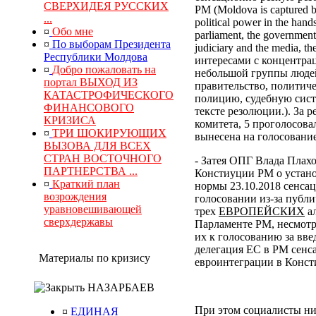
СВЕРХИДЕЯ РУССКИХ
РМ (Moldova is captured by
...
political power in the hand
¤
Обо мне
parliament, the government, 
¤
По выборам Президента
judiciary and the media, 
Республики Молдова
интересами с концентра
¤
Добро пожаловать на
небольшой группы людей
портал ВЫХОД ИЗ
правительство, политич
КАТАСТРОФИЧЕСКОГО
полицию, судебную сист
ФИНАНСОВОГО
тексте резолюции.). За
КРИЗИСА
комитета, 5 проголосова
¤
ТРИ ШОКИРУЮЩИХ
вынесена на голосование
ВЫЗОВА ДЛЯ ВСЕХ
СТРАН ВОСТОЧНОГО
- Затея ОПГ Влада Плах
ПАРТНЕРСТВА ...
Констиуции РМ о устано
¤
Краткий план
нормы 23.10.2018 сенса
возрождения
голосовании из-за публи
уравновешивающей
трех
ЕВРОПЕЙСКИХ
ал
сверхдержавы
Парламенте РМ, несмотр
их к голосованию за вв
делегация ЕС в РМ сенс
Материалы по кризису
евроинтеграции в Конс
НАЗАРБАЕВ
При этом социалисты ни
¤
ЕДИНАЯ