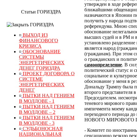
утвержден в ходе рефер
ближайшими общенацион
Статьи ГОРИЗДРА
назначаются в Японии по
получить у народа подт
ГОРИЗДРА
референдума.
Мною специ
обоснование нелегально
¤
ВЫХОД ИЗ
высших судей и в РМ и 
ФИНАНСОВОГО
установлено разделение 
КРИЗИСА
является народ (граждан
¤
ОБОСНОВАНИЕ
(гражданам). При этом 
СИСТЕМЫ
о гражданских и полити
ЭНЕРГЕТИЧЕСКИХ
самоопределение
. В си
ДЕНЕГ ГОРИЗДРА
политический статус и с
¤
ПРОЕКТ ДОГОВОРА О
социальное и культурное
СИСТЕМЕ
обоснование у меня в р
ЭНЕРГЕТИЧЕСКИХ
Дональду Трампу была п
ДЕНЕГ
второго представителя в
¤
ПЫТКИ НАД ГЕНИЕМ
Председателем. несмотр
В МОЛДОВЕ - 1
теневого мирового прави
¤
ПЫТКИ НАД ГЕНИЕМ
импичмента моему канди
В МОЛДОВЕ – 2
переходного периода
¤
ПЫТКИ НАД ГЕНИЕМ
НОВОГО МИРОВОГО ПОР
В МОЛДОВЕ - 3
¤
СУДЬБОНОСНАЯ
- Комитет по иностранн
НАЦИОНАЛЬНАЯ
сенсационно резкую рез