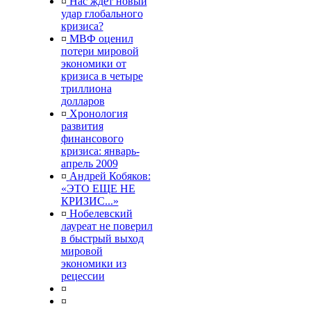
¤
Нас ждет новый
удар глобального
кризиса?
¤
МВФ оценил
потери мировой
экономики от
кризиса в четыре
триллиона
долларов
¤
Хронология
развития
финансового
кризиса: январь-
апрель 2009
¤
Андрей Кобяков:
«ЭТО ЕЩЕ НЕ
КРИЗИС...»
¤
Нобелевский
лауреат не поверил
в быстрый выход
мировой
экономики из
рецессии
¤
¤