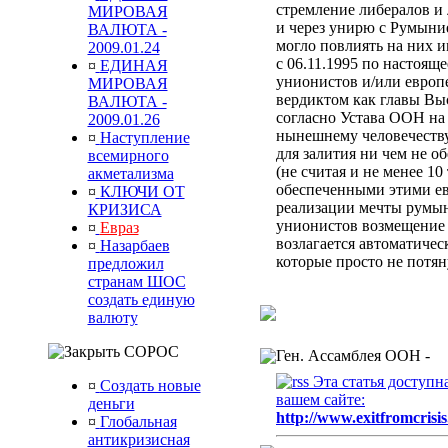
стремление либералов и 
МИРОВАЯ
и через унирю с Румыни
ВАЛЮТА -
могло повлиять на них 
2009.01.24
с 06.11.1995 по настоящ
¤
ЕДИНАЯ
унионистов и/или европ
МИРОВАЯ
вердиктом
как главы Вы
ВАЛЮТА -
согласно Устава ООН
на
2009.01.26
нынешнему человечеств
¤
Наступление
для залития ни чем не 
всемирного
(не считая и не менее 10
акметализма
обеспеченными этими ев
¤
КЛЮЧИ ОТ
реализации мечты румын
КРИЗИСА
унионистов возмещени
¤
Евраз
возлагается автоматиче
¤
Назарбаев
которые просто не потя
предложил
странам ШОС
создать единую
валюту
СОРОС
Ген. Ассамблея ООН -
Эта статья доступн
¤
Создать новые
вашем сайте:
деньги
http://www.exitfromcrisis
¤
Глобальная
антикризисная