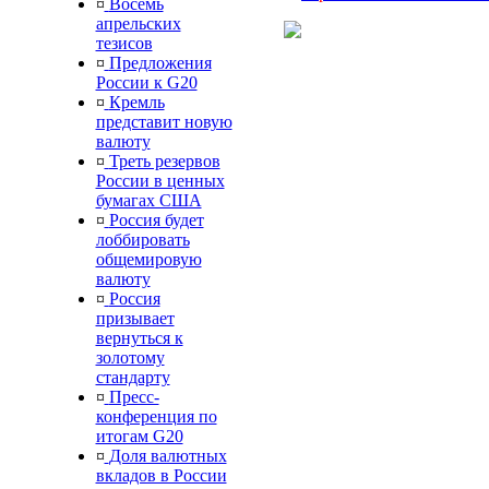
¤
Восемь
апрельских
тезисов
¤
Предложения
России к G20
¤
Кремль
представит новую
валюту
¤
Треть резервов
России в ценных
бумагах США
¤
Россия будет
лоббировать
общемировую
валюту
¤
Россия
призывает
вернуться к
золотому
стандарту
¤
Пресс-
конференция по
итогам G20
¤
Доля валютных
вкладов в России