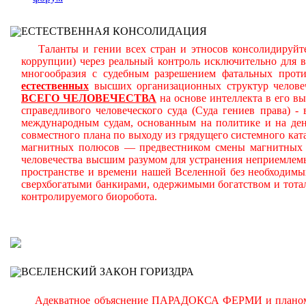
ЕСТЕСТВЕННАЯ КОНСОЛИДАЦИЯ
Таланты и гении всех стран и этносов консолидируйте
коррупции) через реальный контроль исключительно для 
многообразия с судебным разрешением фатальных прот
естественных
высших организационных структур челове
ВСЕГО ЧЕЛОВЕЧЕСТВА
на основе интеллекта в его в
справедливого человеческого суда (Суда гениев права) 
международным судам, основанным на политике и на день
совместного плана по выходу из грядущего системного ката
магнитных полюсов — предвестником смены магнитных п
человечества высшим разумом для устранения неприемлем
пространстве и времени нашей Вселенной без необходимы
сверхбогатыми банкирами, одержимыми богатством и тота
контролируемого биоробота.
В
ВСЕЛЕНСКИЙ ЗАКОН ГОРИЗДРА
Адекватное объяснение ПАРАДОКСА ФЕРМИ и планомерно