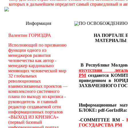
которых в дальнейшем определит самый справедливый и ав
Информация
ПО ОСВОБОЖДЕНИЮ РМ -
Валентин ГОРИЗДРА
НА ПОРТАЛЕ 
МАТЕРИАЛЫ
Исполняющий по призванию
функции одного из
менеджеров развития
человечества как автор -
В Республике Молдова
менеджер кардинально
отсутствии лег
меняющих человеческий мир
РМ
создаются
КОМИТЕ
32 глобальных
приведенном в Ю
революционных
ЗАХВАЧЕННОГО ГОС
взаимосвязанных проектов —
комплексного системного
плана по выходу из кризиса -
руководитель и главный
Информационные ма
редактор создаваемой сети
БЛОКЕ: pdf-GorIzdRa:
информационных порталов
«ВЫХОД ИЗ КРИЗИСА»
-COMMITTEE RM
-
(первый базовый
ГОСУДАРСТВА РМ
информационный портал