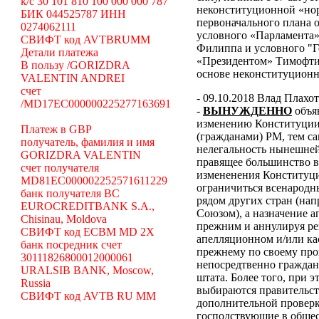
k/c 30 101 810 100 000 000 787
неконституционной «н
БИК 044525787 ИНН
первоначального плана о
0274062111
условного «Парламента»
СВИФТ код AVTBRUMM
Филиппа и условного "Г
Детали платежа
«Президентом» Тимофти
В пользу /GORIZDRA
основе неконституцион
VALENTIN ANDREI
счет
- 09.10.2018 Влад Плахо
/MD17EC000000225277163691
-
ВЫНУЖДЕННО
объя
изменению Конституции 
Платеж в GBP
(гражданами) РМ, тем с
получатель, фамилия и имя
нелегальность нынешней
GORIZDRA VALENTIN
правящее большинство в
счет получателя
измененения Конституци
MD81EC000002252571611229
ограничиться всенародн
банк получателя BC
рядом других стран (н
EUROCREDITBANK S.A.,
Союзом), а назначение 
Chisinau, Moldova
прежним и аннулируя ре
СВИФТ код ECBM MD 2X
апелляционном и/или ка
банк посредник счет
прежнему по своему про
30111826800012000061
непосредтвенно граждана
URALSIB BANK, Moscow,
штата. Более того, при э
Russia
выбираются правительст
СВИФТ код AVTB RU MM
дополнительной проверки
господствующие в общес