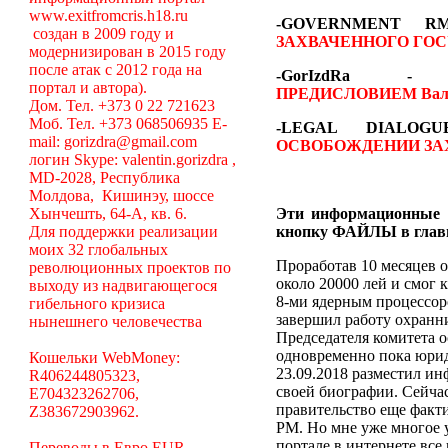
www.exitfromcris.h18.ru
-GOVERNMENT 
создан в 2009 году и
ЗАХВАЧЕННОГО ГОС
модернизирован в 2015 году
после атак с 2012 года на
-GorIzdRa
портал и автора).
ПРЕДИСЛОВИЕМ
Вал
Дом. Тел. +373 0 22 721623
Моб. Тел. +373 068506935 E-
-LEGAL DIALO
mail: gorizdra@gmail.com
ОСВОБОЖДЕНИИ ЗА
логин Skype: valentin.gorizdra ,
MD-2028, Республика
Молдова, Кишинэу, шоссе
Хынчешть, 64-А, кв. 6.
Эти информационные 
Для поддержки реализации
кнопку ФАЙЛЫ в глав
моих 32 глобальных
Проработав 10 месяцев о
революционных проектов по
около 20000 лей и смог 
выходу из надвигающегося
8-ми ядерным процессоро
гибельного кризиса
завершил работу охранни
нынешнего человечества
Председателя комитета 
одновременно пока юрид
Кошельки WebMoney:
23.09.2018 разместил ин
R406244805323,
своей биографии. Сейча
E704323262706,
правительство еще факт
Z383672903962.
РМ. Но мне уже многое у
портале в интернете вс
Переводы в Евро EUR