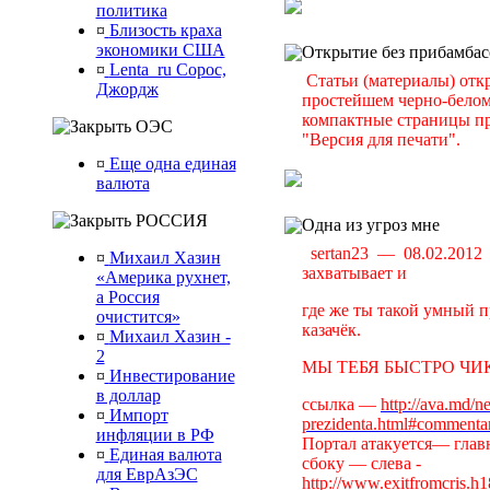
политика
¤
Близость краха
экономики США
Открытие без прибамбас
¤
Lenta_ru Сорос,
Статьи (материалы) отк
Джордж
простейшем черно-белом 
компактные страницы пр
ОЭС
"Версия для печати".
¤
Еще одна единая
валюта
РОССИЯ
Одна из угроз мне
sertan23 — 08.02.201
¤
Михаил Хазин
захватывает и
«Америка рухнет,
а Россия
где же ты такой умный п
очистится»
казачёк.
¤
Михаил Хазин -
2
МЫ ТЕБЯ БЫСТРО ЧИК
¤
Инвестирование
в доллар
ссылка —
http://ava.md/n
¤
Импорт
prezidenta.html#commenta
инфляции в РФ
Портал атакуется— главн
¤
Единая валюта
сбоку — слева -
для ЕврАзЭС
http://www.exitfromcris.h