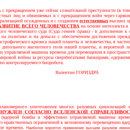
 с прекращением уже сейчас сознательной преступности (в то
остных лиц и обвиняемых и с прекращением войн через гарм
трализацией осужденных и с созданием
естественных
высших ор
АЗВИТИЕ ВСЕГО ЧЕЛОВЕЧЕСТВА
на основе интеллекта в
ого человеческого суда (Суда гениев права) - в дополнение 
а политике и на деньгах с обеспечением достижения прежде
астрофического кризиса нашей планеты и человечества, в част
дипольного магнитного поля нашей планеты, и вероятной л
о управляемой машины времени для перемещения в пространст
 мировой войны за ресурсы сверхбогатыми банкирами, одержимы
вно контролируемого биоробота.
алентин ГОРИЗДРА
ерного уничтожения многих разумных цивилизаций в ви
ЫНУЖДЕН
СОГЛАСНО ВСЕЛЕНСКОЙ СПРАВЕДЛИВОС
й (ядерной бомбы и эффективно управляемой машины време
без нравственных ограничений к мгновенному перемещению яде
ле времени.
Наиболее вероятно применение высшим разумом именн