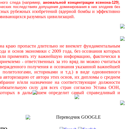
вного следа (например,
аномальной
концентрации ксенона-129
),
ических последствиях допущения доминирования в них злодеев без
осных рубежных изобретений (ядерной бомбы и эффективно
азвивающихся разумных цивилизаций.
а краю пропасти длительно не внемлет фундаментальным
да и основ экономики с 2009 года, без осознания которых
 и/или применять эту важнейшую информацию, фактически в
иемлемо - ответственных за это вряд ли можно считаться
дтвержденного получения и осознания указанной важнейшей
 политологами, историками и т.д.) в виде одновневного
а авторизацию от автора этих основ, их дипломы о среднем
збрание и/или назначение на соответствующие должности
обязательную силу для всех стран согласно Устава ООН,
 которых в дальнейшем определит самый справедливый и
Переводчик GOOGLE