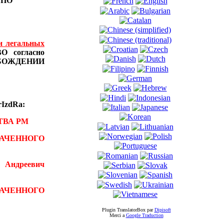
Ы
ПО
и легальных
 согласно
БОЖДЕНИИ
IzdRa:
ТВА РМ
АЧЕННОГО
 Андреевич
ВАЧЕННОГО
Plugin TranslatorBox par
Dipisoft
Merci а
Google Traduction