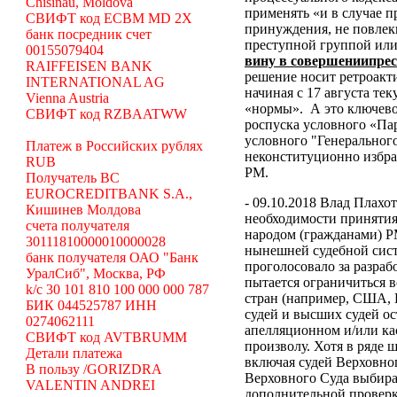
Chisinau, Moldova
применять «и в случае 
СВИФТ код ECBM MD 2X
принуждения, не повлек
банк посредник счет
преступной группой или
00155079404
вину в совершениипре
RAIFFEISEN BANK
решение носит ретроакти
INTERNATIONAL AG
начиная с 17 августа те
Vienna Austria
«нормы».
А это ключево
СВИФТ код RZBAATWW
роспуска условного «Па
условного "Генеральног
Платеж в Российских рублях
неконституционно избр
RUB
РМ.
Получатель BC
EUROCREDITBANK S.A.,
- 09.10.2018 Влад Плахо
Кишинев Молдова
необходимости принятия
счета получателя
народом (гражданами) Р
30111810000010000028
нынешней судебной сист
банк получателя ОАО "Банк
проголосовало за разраб
УралСиб", Москва, РФ
пытается ограничиться 
k/c 30 101 810 100 000 000 787
стран (например, США,
БИК 044525787 ИНН
судей и высших судей о
0274062111
апелляционном и/или ка
СВИФТ код AVTBRUMM
произволу. Хотя в ряде
Детали платежа
включая судей Верховног
В пользу /GORIZDRA
Верховного Суда выбира
VALENTIN ANDREI
дополнительной проверк