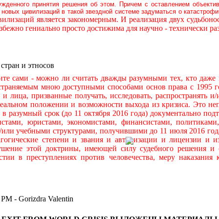
ужденного принятия решения об этом. Причем с оставлением объекти
новых цивилизаций в такой звездной системе задуматься о катастроф
илизаций является закономерным. И реализация двух судьбон
бежно гениально просто достижима для научно - технически р
 стран и этносов
ами - можно ли считать дважды разумными тех, кто даже н
остраняемым мною доступными способами основ права с 1995 го
ры и лица, призванные получать, исследовать, распространять
льном положении и возможности выхода из кризиса. Это непр
я в разумный срок (до 11 октября 2016 года) документально по
тами, юристами, экономистами, финансистами, политиками,
и/или учебными структурами, получившими до 11 июля 2016 год
гогические степени и звания и авторизации и лицензии и и
ушение этой доктрины, имеющей силу судебного решения и 
стии в преступлениях против человечества, меру наказания
 Gorizdra Valentin