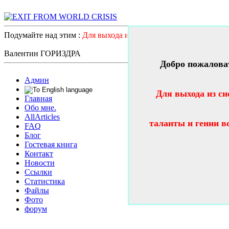
Подумайте над этим :
Для выхода из системного катастрофичес
Валентин ГОРИЗДРА
Добро пожалова
Админ
Для выхода из си
Главная
Обо мне.
AllArticles
таланты и гении в
FAQ
Блог
Гостевая книга
Контакт
Новости
Ссылки
Статистика
Файлы
Фото
форум