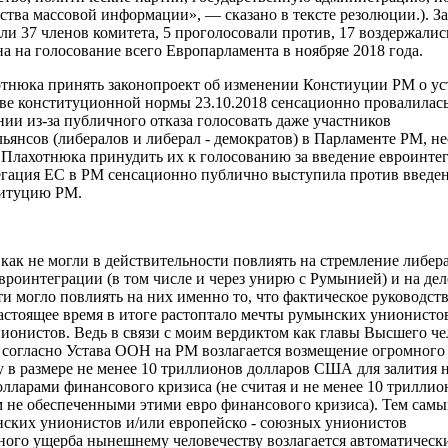
дства массовой информации», — сказано в тексте резолюции.). 
и 37 членов комитета, 5 проголосовали против, 17 воздержались
а на голосование всего Европарламента в ноябряе 2018 года.
отнюка принять законопроект об изменении Констиуции РМ о у
тве конституционной нормы 23.10.2018 сенсационно провалилась
ии из-за публичного отказа голосовать даже участников
ьянсов (либералов и либерал - демократов) в Парламенте РМ, не
Плахотнюка принудить их к голосованию за введение евроинте
гация ЕС в РМ сенсационно публично выступила против введе
титуцию РМ.
как не могли в действительности повлиять на стремление либер
евроинтеграции (в том числе и через унирю с Румынией) и на де
ти могло повлиять на них именно
то, что
фактическое руководст
настоящее время в итоге растоптало мечты румынских унионисто
нионистов.
Ведь в связи с моим вердиктом
как главы Высшего че
) согласно Устава ООН
на РМ
возлагается
возмещение
огромного
у
в размере не менее 10 триллионов долларов США для залития н
лларами финансового кризиса (не считая и не менее 10 триллио
ем не обеспеченными этими евро финансового кризиса).
Тем самы
ских унионистов и/или европейско - союзных унионистов
ного ущерба нынешнему человечеству возлагается автоматически