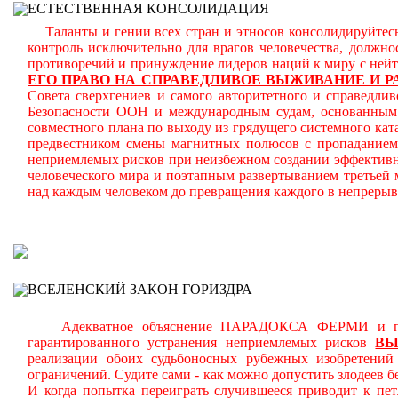
ЕСТЕСТВЕННАЯ КОНСОЛИДАЦИЯ
Таланты и гении всех стран и этносов консолидируйтесь
контроль исключительно для врагов человечества, должн
противоречий и принуждение лидеров наций к миру с ней
ЕГО ПРАВО НА СПРАВЕДЛИВОЕ ВЫЖИВАНИЕ И Р
Совета сверхгениев и самого авторитетного и справедлив
Безопасности ООН и международным судам, основанным н
совместного плана по выходу из грядущего системного кат
предвестником смены магнитных полюсов с пропаданием 
неприемлемых рисков при неизбежном создании эффективн
человеческого мира и поэтапным развертыванием третьей
над каждым человеком до превращения каждого в непреры
В
ВСЕЛЕНСКИЙ ЗАКОН ГОРИЗДРА
Адекватное объяснение ПАРАДОКСА ФЕРМИ и планом
гарантированного устранения неприемлемых рисков
В
реализации обоих судьбоносных рубежных изобретени
ограничений.
Судите сами - как можно допустить злодеев 
И когда попытка переиграть случившееся приводит к пет