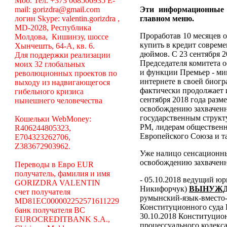
Моб. Тел. +373 068506935 E-
mail: gorizdra@gmail.com
Эти информационные
логин Skype: valentin.gorizdra ,
главном меню.
MD-2028, Республика
Проработав 10 месяцев о
Молдова, Кишинэу, шоссе
купить в кредит соврем
Хынчешть, 64-А, кв. 6.
дюймов. С 23 сентября 2
Для поддержки реализации
Председателя комитета 
моих 32 глобальных
и функции Премьер - ми
революционных проектов по
интернете в своей биогр
выходу из надвигающегося
фактически продолжает 
гибельного кризиса
сентября 2018 года разм
нынешнего человечества
освобождению захваченн
государственным структ
Кошельки WebMoney:
РМ, лидерам общественн
R406244805323,
Европейского Союза и та
E704323262706,
Z383672903962.
Уже налицо сенсационн
освобождению захваченн
Переводы в Евро EUR
получатель, фамилия и имя
- 05.10.2018 ведущий ю
GORIZDRA VALENTIN
Никифорчук)
ВЫНУЖД
счет получателя
румынский-язык-вместо-
MD81EC000002252571611229
Конституционного суда
банк получателя BC
30.10.2018 Конституцио
EUROCREDITBANK S.A.,
процессуального кодекса