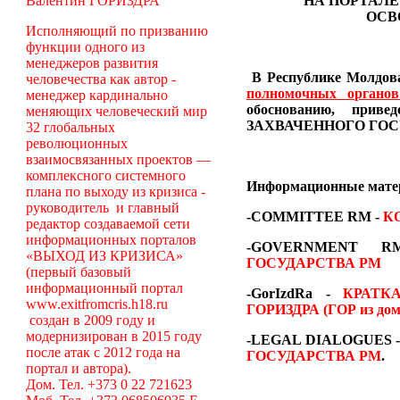
Валентин ГОРИЗДРА
НА ПОРТАЛЕ
ОСВ
Исполняющий по призванию
функции одного из
менеджеров развития
В Республике Молдова
человечества как автор -
полномочных органо
менеджер кардинально
обоснованию, пр
меняющих человеческий мир
ЗАХВАЧЕННОГО ГОС
32 глобальных
революционных
взаимосвязанных проектов —
комплексного системного
Информационные мат
плана по выходу из кризиса -
руководитель и главный
-COMMITTEE RM
-
К
редактор создаваемой сети
информационных порталов
-GOVERNMENT
«ВЫХОД ИЗ КРИЗИСА»
ГОСУДАРСТВА РМ
(первый базовый
информационный портал
-GorIzdRa -
КРАТК
www.exitfromcris.h18.ru
ГОРИЗДРА (ГОР из дом
создан в 2009 году и
модернизирован в 2015 году
-LEGAL DIALOGUES 
после атак с 2012 года на
ГОСУДАРСТВА РМ
.
портал и автора).
Дом. Тел. +373 0 22 721623