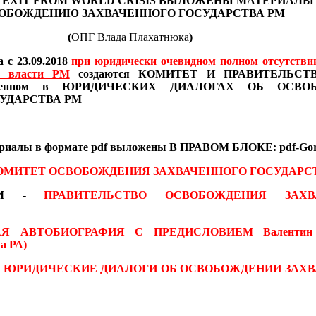
 EXIT FROM WORLD CRISIS
ВЫЛОЖЕНЫ МАТЕРИАЛ
ОБОЖДЕНИЮ ЗАХВАЧЕННОГО ГОСУДАРСТВА РМ
(
ОПГ Влада Плахатнюка
)
 с 23.09.2018
при юридически очевидном полном отсутстви
в власти РМ
создаются
КОМИТЕТ И ПРАВИТЕЛЬСТВО
иведенном в ЮРИДИЧЕСКИХ ДИАЛОГАХ
ОБ ОСВО
УДАРСТВА РМ
ериалы
в формате pdf
выложены В ПРАВОМ БЛОКЕ: pdf-Gor
ОМИТЕТ ОСВОБОЖДЕНИЯ ЗАХВАЧЕННОГО ГОСУДАРС
 RM -
ПРАВИТЕЛЬСТВО ОСВОБОЖДЕНИЯ ЗАХВ
АЯ АВТОБИОГРАФИЯ С ПРЕДИСЛОВИЕМ
Валентин
а РА)
-
ЮРИДИЧЕСКИЕ ДИАЛОГИ ОБ ОСВОБОЖДЕНИИ ЗАХ