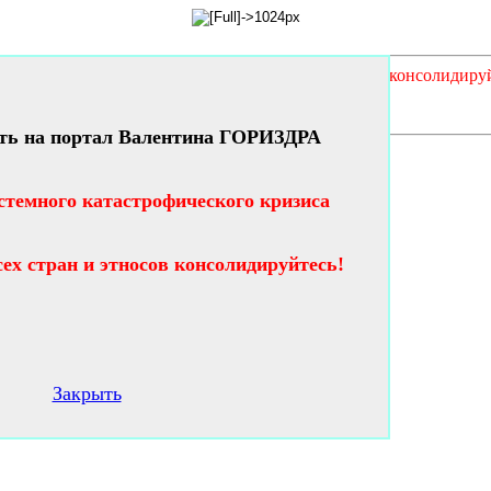
кого кризиса таланты и гении всех стран и этносов консолидиру
ть на портал Валентина ГОРИЗДРА
стемного катастрофического кризиса
сех стран и этносов консолидируйтесь!
Закрыть