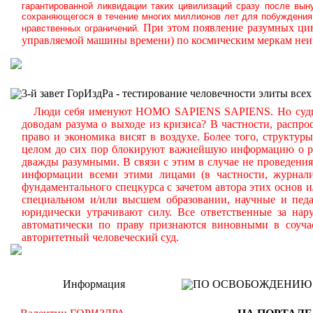
гарантированной ликвидации таких цивилизаций сразу после вын
сохраняющегося в течение многих миллионов лет для побуждения 
При этом появление разумных цив
нравственных ограничений.
управляемой машины времени) по космическим меркам неиз
3-й завет ГорИздРа - тестирование человечности элиты всех
Люди себя именуют HOMO SAPIENS SAPIENS. Но судите с
доводам разума о выходе из кризиса? В частности, распр
право и экономика висят в воздухе. Более того, структу
целом до сих пор блокируют важнейшую информацию о реа
дважды разумными. В связи с этим в случае не проведени
информации всеми этими лицами (в частности, журналис
фундаментального спецкурса с зачетом автора этих основ 
специальном и/или высшем образовании, научные и педа
юридически утрачивают силу. Все ответственные за нар
автоматически по праву признаются виновными в соуча
авторитетный человеческий суд.
Информация
ПО ОСВОБОЖДЕНИЮ РМ -