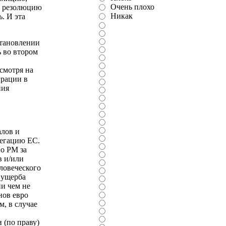
Очень плохо
За резолюцию
Никак
. И эта
становлении
 во втором
смотря на
грации в
ния
алов и
легацию ЕС.
во РМ за
в и/или
ловеческого
 ущерба
и чем не
нов евро
м, в случае
 (по праву)