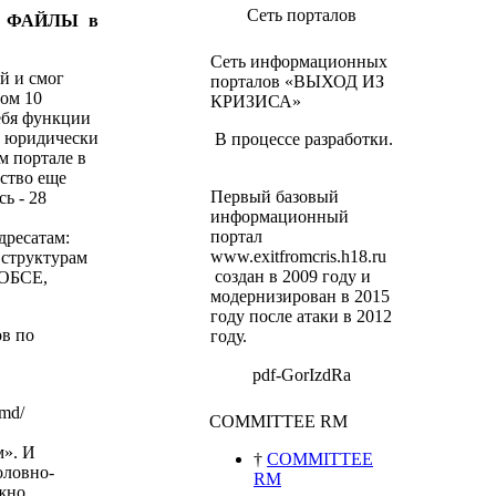
Сеть порталов
ку ФАЙЛЫ в
Сеть информационных
й и смог
порталов «ВЫХОД ИЗ
ном 10
КРИЗИСА»
себя функции
а юридически
В процессе разработки.
м портале в
ьство еще
Первый базовый
ь - 28
информационный
портал
дресатам:
www.exitfromcris.h18.ru
 структурам
создан в 2009 году и
 ОБСЕ,
модернизирован в 2015
году после атаки в 2012
в по
году.
pdf-GorIzdRa
.md/
COMMITTEE RM
м».
И
†
COMMITTEE
оловно-
RM
ожно