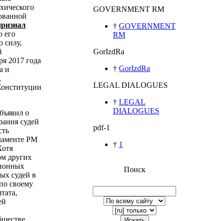
ихического
GOVERNMENT RM
зованной
признал
†
GOVERNMENT
о его
RM
 силу,
й
GorIzdRa
ря 2017 года
†
GorIzdRa
а и
,
LEGAL DIALOGUES
Конституции
†
LEGAL
DIALOGUES
бъявил о
рания судей
pdf-1
сть
ламенте РМ
†
1
Хотя
ом других
ционных
Поиск
ых судей в
по своему
тата,
ей
бществе
Искать