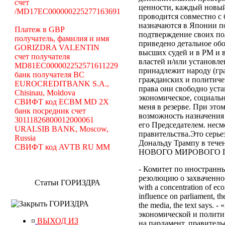
счет
ценности, каждый новый
/MD17EC000000225277163691
проводится совместно с
назначаются в Японии по
Платеж в GBP
подтверждение своих по
получатель, фамилия и имя
приведено детальное об
GORIZDRA VALENTIN
высших судей и в РМ и 
счет получателя
властей и/или установле
MD81EC000002252571611229
принадлежит народу (гр
банк получателя BC
гражданских и политиче
EUROCREDITBANK S.A.,
права они свободно уст
Chisinau, Moldova
экономическое, социальн
СВИФТ код ECBM MD 2X
меня в резерве. При эт
банк посредник счет
возможность назначения
30111826800012000061
его Председателем. нес
URALSIB BANK, Moscow,
правительства.Это серь
Russia
Дональду Трампу в те
СВИФТ код AVTB RU MM
НОВОГО МИРОВОГО ПОР
- Комитет по иностранн
резолюцию о захваченност
Статьи ГОРИЗДРА
with a concentration of eco
influence on parliament, the
ГОРИЗДРА
the media, the text says
экономической и полити
¤
ВЫХОД ИЗ
на парламент, правител