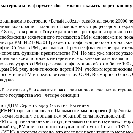
 материалы в формате doc можно скачать через кноп
хранником в ресторане «Белый лебедь» заработал около 20000 ле
енный мобильник - планшет с 8-ми ядерным процессором и экра
018 года завершил работу охранников в ресторане и принял на 
освобождения захваченного государства РМ и одновременно пок
нистра РМ. И 23.09.2018 разместил информацию об этом на свое
афии. Сейчас в РМ двоевластие. Прежнее фактическое правител
исполнять функции правительства РМ. Но мне уже многое удалос
естил на своем портале в интернете все ключевые материалы по
ого государства РМ и разослал информацию об этом более 100 а
урам РМ, ряду политических партий РМ, учебным юридическим
ого мнения РМ и представительствам ООН, Всемирного банка,
к далее.
ый эффект опубликования и рассылки мною ключевых материало
ого государства РМ - четыре сенсации:
рист ДПМ Сергей Сырбу (вместе с Евгением
ЕННО
зарегистрировал в Парламенте законопроект (http://nokta
государственн/) с признанием обратной силы постановлений
 РМ по признанию неконституционными соответствующих «нор
нный суд РМ признал неконституционной пункт 1
статьи 185 Уг
 (УПК), в котором сказано, что арест как превентивную меру м