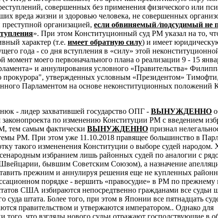
преступлений, совершенных без применения физического или пс
ших вреда жизни и здоровью человека, не совершенных органи
 преступной организацией,
если обвиняемый ⁄подсудимый не 
ступления
». При этом Конституционный суд РМ указал на то, чт
вный характер (т.е.
имеет обратную силу
) и имеет юридическую
кущего года - со дня вступления в «силу» этой неконституционно
й момент моего первоначального плана о реализации 9 - 15 янва
рламента» и аннулирования условного «Правительства» Филипп
о прокурора", утвержденных условным «Президентом» Тимофти
анного Парламентом на основе неконституционных положений 
тнюк - лидер захватившей государство ОПГ -
ВЫНУЖДЕННО
о
 законопроекта по изменению Конституции РМ с введением изб
М, тем самым фактически
ВЫНУЖДЕННО
признал нелегально
емы РМ. При этом уже 11.10.2018 правящее большинство в Пар
отку такого измененения Конституции о выборе судей народом. 
всенародным избранием лишь районных судей по аналогии с ряд
 Швейцарии, бывшим Советским Союзом), а назначение апелля
ставить прежним и аннулируя решения еще не купленных районн
ссационном порядке - вершить «правосудие» в РМ по прежнему 
 штатов США избираются непосредтвенно гражданами все судьи ш
о суда штата. Более того, при этом в
Японии все пятнадцать суд
ются правительством и утвержаются императором.. Однако для
и того, что взгляды нового судьи отражают господствующие в о