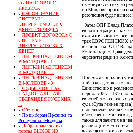
ФИНАНСОВОГО
судебную систему и сре
КРИЗИСА
по Молдове проголосовал
¤
ОБОСНОВАНИЕ
резолюция будет вынесен
СИСТЕМЫ
ЭНЕРГЕТИЧЕСКИХ
- Затея ОПГ Влада Плах
ДЕНЕГ ГОРИЗДРА
евроинтеграции в качес
¤
ПРОЕКТ ДОГОВОРА О
окончательном голосован
СИСТЕМЕ
трех
ЕВРОПЕЙСКИХ
ал
ЭНЕРГЕТИЧЕСКИХ
все попытки ОПГ Влада 
ДЕНЕГ
Конституцию. Даже деле
¤
ПЫТКИ НАД ГЕНИЕМ
евроинтеграции в Конс
В МОЛДОВЕ - 1
¤
ПЫТКИ НАД ГЕНИЕМ
В МОЛДОВЕ – 2
При этом социалисты ни
¤
ПЫТКИ НАД ГЕНИЕМ
либерал - демократов к 
В МОЛДОВЕ - 3
Единственно в реальнос
¤
СУДЬБОНОСНАЯ
период с 06.11.1995 по 
НАЦИОНАЛЬНАЯ
европейско - союзных у
СВЕРХИДЕЯ РУССКИХ
суда (Суда гениев права
...
нынешнему человечеств
¤
Обо мне
обеспеченными этими до
¤
По выборам Президента
также для залития ни ч
Республики Молдова
реализации мечты румын
¤
Добро пожаловать на
возмещение
этого
огром
портал ВЫХОД ИЗ