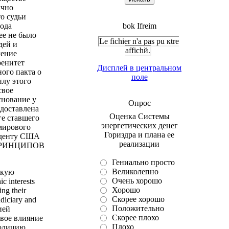
ычно
о судьи
рода
bok Ifreim
е не было
Le fichier n'a pas pu кtre
дей и
affichй.
ление
ренитет
Дисплей в центральном
ого пакта о
поле
илу этого
свое
снование у
Опрос
едоставлена
Оценка Системы
ге ставшего
энергетических денег
мирового
Гориздра и плана ее
зиденту США
реализации
Х ПРИНЦИПОВ
Гениально просто
Великолепно
зкую
Очень хорошо
 interests
Хорошо
ing their
Скорее хорошо
udiciary and
Положительно
ией
Скорее плохо
вое влияние
Плохо
полицию,