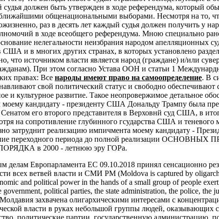
 судья должен быть утвержден в ходе референдума, который об
 ближайшими общенациональными выборами. Несмотря на то, чт
жизненно, раз в десять лет каждый судья должен получить у на
лномочий в ходе всеобщего референдума.
Мною специально ране
основание нелегальности неизбрания народом апелляционных су
в США и в многих других странах, в которых установлено разде
но, что источником власти является народ (граждане) и/или суве
ажданам). При этом согласно Устава ООН и статьи 1 Междунардн
ких правах:
Все
народы имеют право на самоопределение
. В с
анавливают свой политический статус и свободно обеспечивают 
ое и культурное развитие.
Такое неопровержимое детальное обо
ом моему кандидату - президенту США Дональду Трампу была пр
 Сенатом его второго представителя в Верховнй суд США, в ито
мотря на сопротивление глубинного гсударства США и теневого 
езно затруднит реализацию импичмента моему кандидату - Пре
чение переходного периода до полной реализации ОСНОВНЫ
ЯДКА в 2000 - летнюю эру ГОРа.
ым делам Европарламента ЕС 09.10.2018 принял сенсационно ре
и всех ветвей власти и СМИ РМ (Moldova is captured by oligarchic
nomic and political power in the hands of a small group of people exert
 government, political parties, the state administration, the police, the j
. - «Молдавия захвачена олигархическими интересами с концентрац
ческой власти в руках небольшой группы людей, оказывающих с
ьство, политические партии, государственную администрацию, 