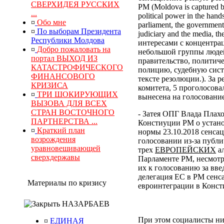
СВЕРХИДЕЯ РУССКИХ
РМ (Moldova is captured by
...
political power in the hand
¤
Обо мне
parliament, the government, 
¤
По выборам Президента
judiciary and the media, 
Республики Молдова
интересами с концентра
¤
Добро пожаловать на
небольшой группы людей
портал ВЫХОД ИЗ
правительство, политич
КАТАСТРОФИЧЕСКОГО
полицию, судебную сист
ФИНАНСОВОГО
тексте резолюции.). За
КРИЗИСА
комитета, 5 проголосова
¤
ТРИ ШОКИРУЮЩИХ
вынесена на голосование
ВЫЗОВА ДЛЯ ВСЕХ
СТРАН ВОСТОЧНОГО
- Затея ОПГ Влада Плах
ПАРТНЕРСТВА ...
Констиуции РМ о устано
¤
Краткий план
нормы 23.10.2018 сенса
возрождения
голосовании из-за публи
уравновешивающей
трех
ЕВРОПЕЙСКИХ
ал
сверхдержавы
Парламенте РМ, несмотр
их к голосованию за вв
делегация ЕС в РМ сенс
Материалы по кризису
евроинтеграции в Конс
НАЗАРБАЕВ
При этом социалисты ни
¤
ЕДИНАЯ