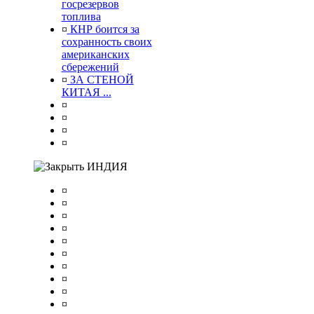
госрезервов
топлива
¤
КНР боится за
сохранность своих
американских
сбережений
¤
ЗА СТЕНОЙ
КИТАЯ ...
¤
¤
¤
¤
ИНДИЯ
¤
¤
¤
¤
¤
¤
¤
¤
¤
¤