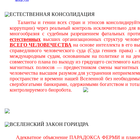
ЕСТЕСТВЕННАЯ КОНСОЛИДАЦИЯ
Таланты и гении всех стран и этносов консолидируйте
коррупции) через реальный контроль исключительно для 
многообразия с судебным разрешением фатальных прот
естественных
высших организационных структур челове
ВСЕГО ЧЕЛОВЕЧЕСТВА
на основе интеллекта в его в
справедливого человеческого суда (Суда гениев права) 
международным судам, основанным на политике и на день
совместного плана по выходу из грядущего системного ката
магнитных полюсов — предвестником смены магнитных п
человечества высшим разумом для устранения неприемлем
пространстве и времени нашей Вселенной без необходимы
сверхбогатыми банкирами, одержимыми богатством и тота
контролируемого биоробота.
В
ВСЕЛЕНСКИЙ ЗАКОН ГОРИЗДРА
Адекватное объяснение ПАРАДОКСА ФЕРМИ и планомерно