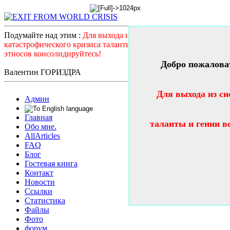
Подумайте над этим :
Для выхода из системного
катастрофического кризиса таланты и гении всех стран и
этносов консолидируйтесь!
Добро пожалова
Валентин ГОРИЗДРА
Для выхода из си
Админ
Главная
таланты и гении в
Обо мне.
AllArticles
FAQ
Блог
Гостевая книга
Контакт
Новости
Ссылки
Статистика
Файлы
Фото
форум