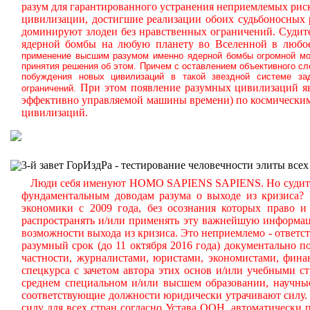
разум для гарантированного устранения неприемлемых ри
цивилизации, достигшие реализации обоих судьбоносных
доминируют злодеи без нравственных ограничений.
Судите
ядерной бомбы на любую планету во Вселенной в любое
применение высшим разумом именно ядерной бомбы огромной мощ
принятия решения об этом. Причем с оставлением объективного с
побуждения новых цивилизаций в такой звездной системе за
При этом появление разумных цивилизаций яв
ограничений.
эффективно управляемой машины времени) по космическим
цивилизаций.
3-й завет ГорИздРа - тестирование человечности элиты всех
Люди себя именуют HOMO SAPIENS SAPIENS. Но судите сам
фундаментальным доводам разума о выходе из кризиса?
экономики с 2009 года, без осознания которых право и 
распространять и/или применять эту важнейшую информа
возможности выхода из кризиса. Это неприемлемо - ответст
разумный срок (до 11 октября 2016 года) документально
частности, журналистами, юристами, экономистами, фина
спецкурса с зачетом автора этих основ и/или учебными с
среднем специальном и/или высшем образовании, научные
соответствующие должности юридически утрачивают силу. 
силу для всех стран согласно Устава ООН, автоматически 