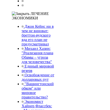
¤
¤
ЛЕЧЕНИЕ
ЭКОНОМИКИ
¤
Джон Кейнс ни в
чем не виноват:
бреттон-вудского
яда его план не
предусматривал
¤
Михаил Хазин:
"Реализация плана
Обамы – угроза
для человечества"
¤
Единый мировой
резерв
¤
Освобождение от
долларовых пут
¤
"Вашингтонский
обком" или
мировое
правительство?
¤
Экономист
Хайнер Флассбек: