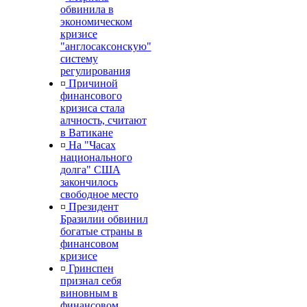
обвинила в
экономическом
кризисе
"англосаксонскую"
систему
регулирования
¤
Причиной
финансового
кризиса стала
алчность, считают
в Ватикане
¤
На "Часах
национального
долга" США
закончилось
свободное место
¤
Президент
Бразилии обвинил
богатые страны в
финансовом
кризисе
¤
Гринспен
признал себя
виновным в
финансовом