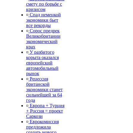
смету по борьбе с
кризисом
¤
Спад немецкой
экономики бьет
все рекорды
¤
Сорос предрек
Великобритании
экономический
крах
¤
У разбитого
корыта оказался
европейский
автомобильный
рынок
¤
Рецессия
британской
экономики станет
сильнейшей за 64
года
¤
Европа + Турция
+ Россия = проект
Саркози
¤
Еврокомиссия
предложила
создать нового