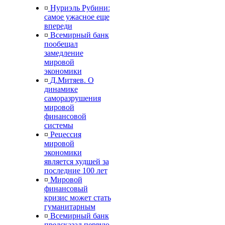
¤
Нуриэль Рубини:
самое ужасное еще
впереди
¤
Всемирный банк
пообещал
замедление
мировой
экономики
¤
Д.Митяев. О
динамике
саморазрушения
мировой
финансовой
системы
¤
Рецессия
мировой
экономики
является худшей за
последние 100 лет
¤
Мировой
финансовый
кризис может стать
гуманитарным
¤
Всемирный банк
предсказал первую