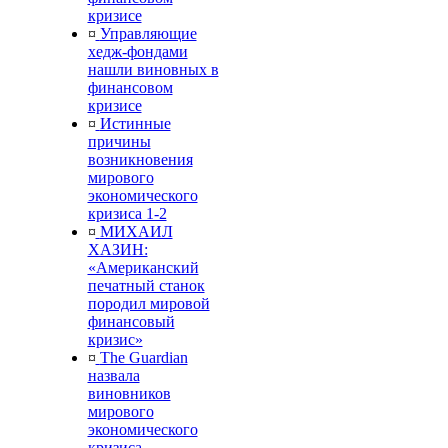
кризисе
¤
Управляющие
хедж-фондами
нашли виновных в
финансовом
кризисе
¤
Истинные
причины
возникновения
мирового
экономического
кризиса 1-2
¤
МИХАИЛ
ХАЗИН:
«Американский
печатный станок
породил мировой
финансовый
кризис»
¤
The Guardian
назвала
виновников
мирового
экономического
кризиса