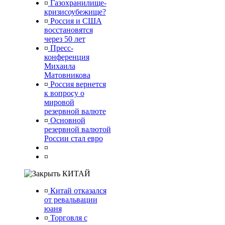
¤
Газохранилище-
кризисоубежище?
¤
Россия и США
восстановятся
через 50 лет
¤
Пресс-
конференция
Михаила
Матовникова
¤
Россия вернется
к вопросу о
мировой
резервной валюте
¤
Основной
резервной валютой
России стал евро
¤
¤
КИТАЙ
¤
Китай отказался
от ревальвации
юаня
¤
Торговля с