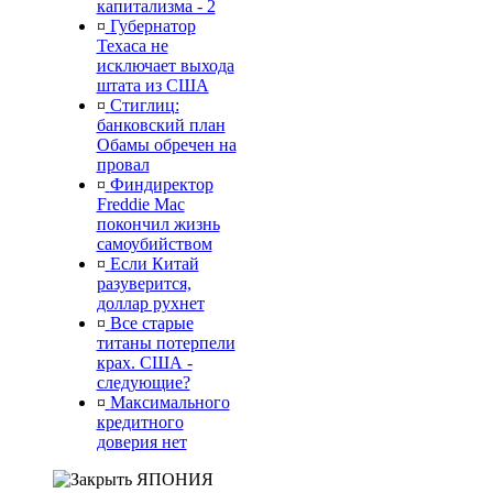
капитализма - 2
¤
Губернатор
Техаса не
исключает выхода
штата из США
¤
Стиглиц:
банковский план
Обамы обречен на
провал
¤
Финдиректор
Freddie Mac
покончил жизнь
самоубийством
¤
Если Китай
разуверится,
доллар рухнет
¤
Все старые
титаны потерпели
крах. США -
следующие?
¤
Максимального
кредитного
доверия нет
ЯПОНИЯ