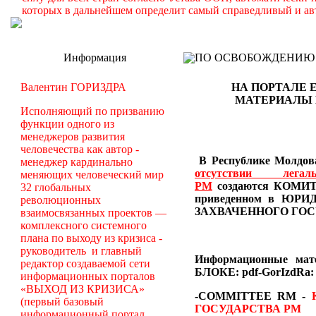
которых в дальнейшем определит самый справедливый и ав
Информация
ПО ОСВОБОЖДЕНИЮ РМ -
Валентин ГОРИЗДРА
НА ПОРТАЛЕ 
МАТЕРИАЛЫ
Исполняющий по призванию
функции одного из
менеджеров развития
человечества как автор -
В Республике Молдова
менеджер кардинально
отсутствии лег
меняющих человеческий мир
РМ
создаются
КОМИТЕ
32 глобальных
приведенном в Ю
революционных
ЗАХВАЧЕННОГО ГОС
взаимосвязанных проектов —
комплексного системного
плана по выходу из кризиса -
руководитель и главный
Информационные ма
редактор создаваемой сети
БЛОКЕ: pdf-GorIzdRa:
информационных порталов
«ВЫХОД ИЗ КРИЗИСА»
-COMMITTEE RM
-
(первый базовый
ГОСУДАРСТВА РМ
информационный портал