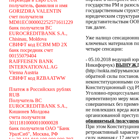
государства РМ и разосл
получатель, фамилия и имя
государственным структ
GORIZDRA VALENTIN
юридическим структура
счет получателя
представительствам ООН
MD81EC000002252571611229
так далее.
банк получателя BC
EUROCREDITBANK S.A.,
Уже налицо сенсационн
Chisinau, Moldova
ключевых материалов по
СВИФТ код ECBM MD 2X
четыре сенсации:
банк посредник счет
00155079404
- 05.10.2018 ведущий ю
RAIFFEISEN BANK
Никифорчук)
ВЫНУЖД
INTERNATIONAL AG
(http://nokta.md/румынс
Vienna Austria
обратной силы постано
СВИФТ код RZBAATWW
неконституционными со
Конституционный суд Р
Платеж в Российских рублях
Уголовно-процессуальног
RUB
превентивную меру можн
Получатель BC
совершенных без примен
EUROCREDITBANK S.A.,
не повлекших вреда жиз
Кишинев Молдова
организованной преступ
счета получателя
обвиняемый ⁄подсудимы
30111810000010000028
При этом Конституционн
банк получателя ОАО "Банк
ретроактивный характер 
УралСиб", Москва, РФ
силу, начиная с 17 авгус