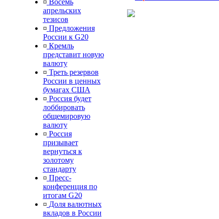
¤
Восемь
апрельских
тезисов
¤
Предложения
России к G20
¤
Кремль
представит новую
валюту
¤
Треть резервов
России в ценных
бумагах США
¤
Россия будет
лоббировать
общемировую
валюту
¤
Россия
призывает
вернуться к
золотому
стандарту
¤
Пресс-
конференция по
итогам G20
¤
Доля валютных
вкладов в России