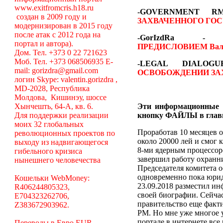
www.exitfromcris.h18.ru
-GOVERNMENT 
создан в 2009 году и
ЗАХВАЧЕННОГО ГОС
модернизирован в 2015 году
после атак с 2012 года на
-GorIzdRa
портал и автора).
ПРЕДИСЛОВИЕМ
Вал
Дом. Тел. +373 0 22 721623
Моб. Тел. +373 068506935 E-
-LEGAL DIALO
mail: gorizdra@gmail.com
ОСВОБОЖДЕНИИ ЗА
логин Skype: valentin.gorizdra ,
MD-2028, Республика
Молдова, Кишинэу, шоссе
Хынчешть, 64-А, кв. 6.
Эти информационные 
Для поддержки реализации
кнопку ФАЙЛЫ в глав
моих 32 глобальных
Проработав 10 месяцев о
революционных проектов по
около 20000 лей и смог 
выходу из надвигающегося
8-ми ядерным процессоро
гибельного кризиса
завершил работу охранни
нынешнего человечества
Председателя комитета 
одновременно пока юрид
Кошельки WebMoney:
23.09.2018 разместил ин
R406244805323,
своей биографии. Сейча
E704323262706,
правительство еще факт
Z383672903962.
РМ. Но мне уже многое у
портале в интернете вс
Переводы в Евро EUR