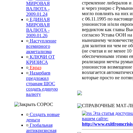
стремление либералов и 
МИРОВАЯ
и через унирю с Румыни
ВАЛЮТА -
могло повлиять на них 
2009.01.24
с 06.11.1995 по настоящ
¤
ЕДИНАЯ
унионистов и/или европ
МИРОВАЯ
вердиктом
как главы Вы
ВАЛЮТА -
согласно Устава ООН
на
2009.01.26
нынешнему человечеств
¤
Наступление
для залития ни чем не 
всемирного
(не считая и не менее 10
акметализма
обеспеченными этими ев
¤
КЛЮЧИ ОТ
реализации мечты румын
КРИЗИСА
унионистов возмещени
¤
Евраз
возлагается автоматиче
¤
Назарбаев
которые просто не потя
предложил
странам ШОС
создать единую
валюту
СОРОС
СПРАВОЧНЫЕ МАТ-ЛЫ
Эта статья доступн
¤
Создать новые
вашем сайте:
деньги
http://www.exitfromcrisis
¤
Глобальная
антикризисная