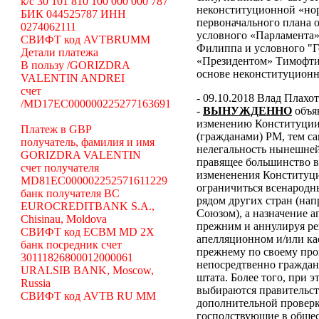
k/c 30 101 810 100 000 000 787
неконституционной «н
БИК 044525787 ИНН
первоначального плана о
0274062111
условного «Парламента»
СВИФТ код AVTBRUMM
Филиппа и условного "Г
Детали платежа
«Президентом» Тимофти
В пользу /GORIZDRA
основе неконституцион
VALENTIN ANDREI
счет
- 09.10.2018 Влад Плахо
/MD17EC000000225277163691
-
ВЫНУЖДЕННО
объя
изменению Конституции 
Платеж в GBP
(гражданами) РМ, тем с
получатель, фамилия и имя
нелегальность нынешней
GORIZDRA VALENTIN
правящее большинство в
счет получателя
измененения Конституци
MD81EC000002252571611229
ограничиться всенародн
банк получателя BC
рядом других стран (н
EUROCREDITBANK S.A.,
Союзом), а назначение 
Chisinau, Moldova
прежним и аннулируя ре
СВИФТ код ECBM MD 2X
апелляционном и/или ка
банк посредник счет
прежнему по своему про
30111826800012000061
непосредтвенно граждана
URALSIB BANK, Moscow,
штата. Более того, при э
Russia
выбираются правительст
СВИФТ код AVTB RU MM
дополнительной проверки
господствующие в общес