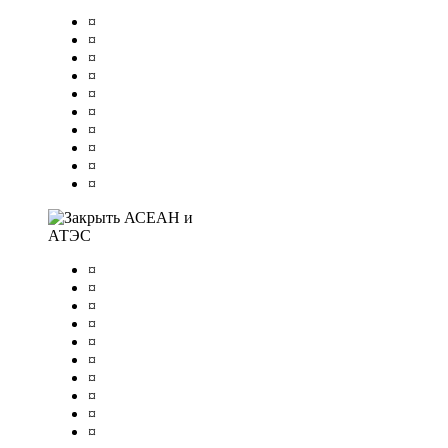
¤
¤
¤
¤
¤
¤
¤
¤
¤
¤
АСЕАН и
АТЭС
¤
¤
¤
¤
¤
¤
¤
¤
¤
¤