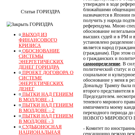
утвержден в ходе рефер
ближайшими общенацион
Статьи ГОРИЗДРА
назначаются в Японии по
получить у народа подт
ГОРИЗДРА
референдума.
Мною специ
обоснование нелегально
¤
ВЫХОД ИЗ
высших судей и в РМ и 
ФИНАНСОВОГО
установлено разделение 
КРИЗИСА
является народ (граждан
¤
ОБОСНОВАНИЕ
(гражданам). При этом 
СИСТЕМЫ
о гражданских и полити
ЭНЕРГЕТИЧЕСКИХ
самоопределение
. В си
ДЕНЕГ ГОРИЗДРА
политический статус и с
¤
ПРОЕКТ ДОГОВОРА О
социальное и культурное
СИСТЕМЕ
обоснование у меня в р
ЭНЕРГЕТИЧЕСКИХ
Дональду Трампу была п
ДЕНЕГ
второго представителя в
¤
ПЫТКИ НАД ГЕНИЕМ
Председателем. несмотр
В МОЛДОВЕ - 1
теневого мирового прави
¤
ПЫТКИ НАД ГЕНИЕМ
импичмента моему канди
В МОЛДОВЕ – 2
переходного периода
¤
ПЫТКИ НАД ГЕНИЕМ
НОВОГО МИРОВОГО ПОР
В МОЛДОВЕ - 3
¤
СУДЬБОНОСНАЯ
- Комитет по иностранн
НАЦИОНАЛЬНАЯ
сенсационно резкую рез