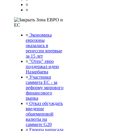
¤
¤
Зона ЕВРО и
ЕС
¤
Экономика
еврозоны
оказалась в
рецессии впервые
за 15 лет
¤
"Отец" евро
поддержал идею
Назарбаева
¤
Участники
саммита ЕС - за
реформу мирового
финансового
рынка
¤
Отказ обсуждать
введение
общемировой
валюты на
саммите G20
¤
Европа написала