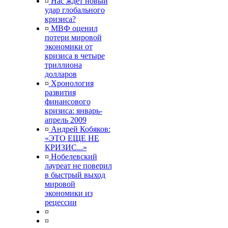
¤
Нас ждет новый
удар глобального
кризиса?
¤
МВФ оценил
потери мировой
экономики от
кризиса в четыре
триллиона
долларов
¤
Хронология
развития
финансового
кризиса: январь-
апрель 2009
¤
Андрей Кобяков:
«ЭТО ЕЩЕ НЕ
КРИЗИС...»
¤
Нобелевский
лауреат не поверил
в быстрый выход
мировой
экономики из
рецессии
¤
¤