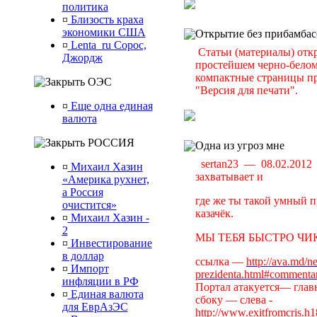
политика
¤
Близость краха
экономики США
Открытие без прибамбас
¤
Lenta_ru Сорос,
Статьи (материалы) отк
Джордж
простейшем черно-белом 
компактные страницы пр
ОЭС
"Версия для печати".
¤
Еще одна единая
валюта
РОССИЯ
Одна из угроз мне
sertan23 — 08.02.201
¤
Михаил Хазин
захватывает и
«Америка рухнет,
а Россия
где же ты такой умный п
очистится»
казачёк.
¤
Михаил Хазин -
2
МЫ ТЕБЯ БЫСТРО ЧИК
¤
Инвестирование
в доллар
ссылка —
http://ava.md/n
¤
Импорт
prezidenta.html#commenta
инфляции в РФ
Портал атакуется— главн
¤
Единая валюта
сбоку — слева -
для ЕврАзЭС
http://www.exitfromcris.h