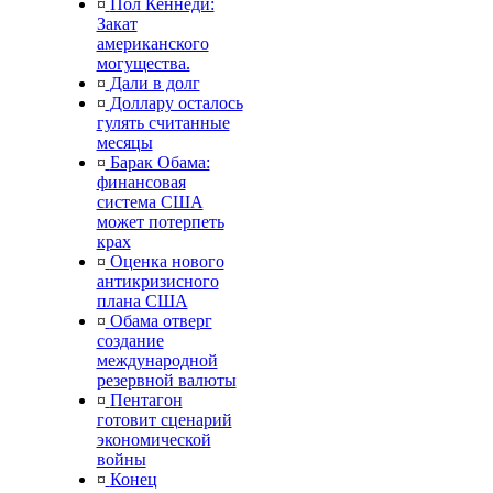
¤
Пол Кеннеди:
Закат
американского
могущества.
¤
Дали в долг
¤
Доллару осталось
гулять считанные
месяцы
¤
Барак Обама:
финансовая
система США
может потерпеть
крах
¤
Оценка нового
антикризисного
плана США
¤
Обама отверг
создание
международной
резервной валюты
¤
Пентагон
готовит сценарий
экономической
войны
¤
Конец