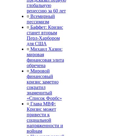
глобальную
рецессию за 60 лет
¤
Всемирный
пессимизм
¤
Баффет: Кризис
станет вторым
Перл-Харбором
для США
¤
Михаил Хазин:
мировая
финансовая элита
обречена
¤
Мировой
финансовый
кризис заметно
сократил
знаменитый
«Список Форбс»
¤
Глава МВФ:
Кризис может
привести к
социальной
напряженности и
войнам