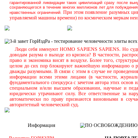
гарантированной ликвидации таких цивилизаций сразу после вын
сохраняющегося в течение многих миллионов лет для побуждения 
При этом появление разумных цив
нравственных ограничений.
управляемой машины времени) по космическим меркам неиз
3-й завет ГорИздРа - тестирование человечности элиты всех
Люди себя именуют HOMO SAPIENS SAPIENS. Но судите с
доводам разума о выходе из кризиса? В частности, распр
право и экономика висят в воздухе. Более того, структу
целом до сих пор блокируют важнейшую информацию о реа
дважды разумными. В связи с этим в случае не проведени
информации всеми этими лицами (в частности, журналис
фундаментального спецкурса с зачетом автора этих основ 
специальном и/или высшем образовании, научные и педа
юридически утрачивают силу. Все ответственные за нар
автоматически по праву признаются виновными в соуча
авторитетный человеческий суд.
Информация
ПО ОСВОБОЖДЕНИЮ РМ -