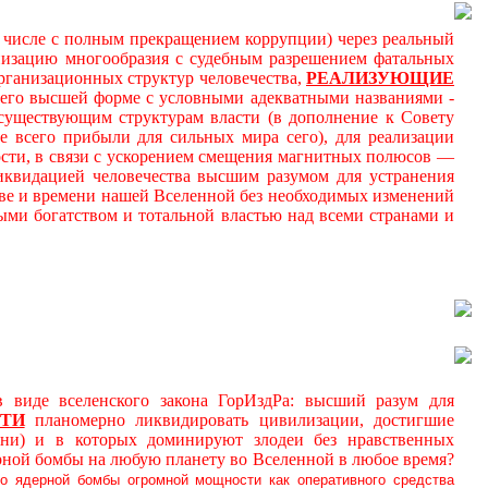
м числе с полным прекращением коррупции) через реальный
онизацию многообразия с судебным разрешением фатальных
ганизационных структур человечества,
РЕАЛИЗУЮЩИЕ
 его высшей форме с условными адекватными названиями -
к существующим структурам власти (в дополнение к Совету
 всего прибыли для сильных мира сего), для реализации
ности, в связи с ускорением смещения магнитных полюсов —
иквидацией человечества высшим разумом для устранения
ве и времени нашей Вселенной без необходимых изменений
ми богатством и тотальной властью над всеми странами и
де вселенского закона ГорИздРа: высший разум для
ТИ
планомерно ликвидировать цивилизации, достигшие
ни) и в которых доминируют злодеи без нравственных
рной бомбы на любую планету во Вселенной в любое время?
о ядерной бомбы огромной мощности как оперативного средства