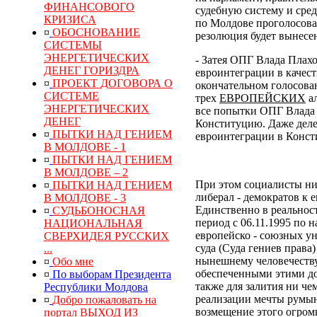
ФИНАНСОВОГО
судебную систему и сре
КРИЗИСА
по Молдове проголосовал
¤
ОБОСНОВАНИЕ
резолюция будет вынесен
СИСТЕМЫ
ЭНЕРГЕТИЧЕСКИХ
- Затея ОПГ Влада Плах
ДЕНЕГ ГОРИЗДРА
евроинтеграции в качес
¤
ПРОЕКТ ДОГОВОРА О
окончательном голосован
СИСТЕМЕ
трех
ЕВРОПЕЙСКИХ
ал
ЭНЕРГЕТИЧЕСКИХ
все попытки ОПГ Влада 
ДЕНЕГ
Конституцию. Даже деле
¤
ПЫТКИ НАД ГЕНИЕМ
евроинтеграции в Конс
В МОЛДОВЕ - 1
¤
ПЫТКИ НАД ГЕНИЕМ
В МОЛДОВЕ – 2
При этом социалисты ни
¤
ПЫТКИ НАД ГЕНИЕМ
либерал - демократов к 
В МОЛДОВЕ - 3
Единственно в реальнос
¤
СУДЬБОНОСНАЯ
период с 06.11.1995 по 
НАЦИОНАЛЬНАЯ
европейско - союзных у
СВЕРХИДЕЯ РУССКИХ
суда (Суда гениев права
...
нынешнему человечеств
¤
Обо мне
обеспеченными этими до
¤
По выборам Президента
также для залития ни ч
Республики Молдова
реализации мечты румын
¤
Добро пожаловать на
возмещение
этого
огром
портал ВЫХОД ИЗ