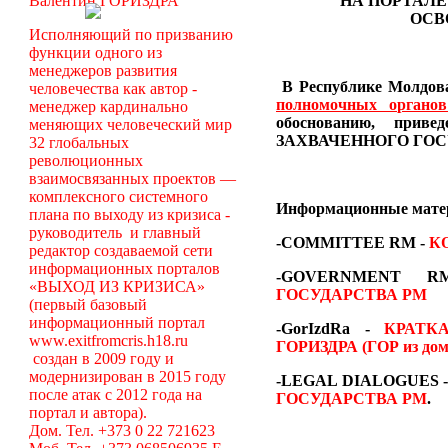
Валентин ГОРИЗДРА
НА ПОРТАЛЕ
ОСВ
Исполняющий по призванию
функции одного из
менеджеров развития
В Республике Молдова
человечества как автор -
полномочных органо
менеджер кардинально
обоснованию, пр
меняющих человеческий мир
ЗАХВАЧЕННОГО ГОС
32 глобальных
революционных
взаимосвязанных проектов —
комплексного системного
Информационные мат
плана по выходу из кризиса -
руководитель и главный
-COMMITTEE RM
-
К
редактор создаваемой сети
информационных порталов
-GOVERNMENT
«ВЫХОД ИЗ КРИЗИСА»
ГОСУДАРСТВА РМ
(первый базовый
информационный портал
-GorIzdRa -
КРАТК
www.exitfromcris.h18.ru
ГОРИЗДРА (ГОР из дом
создан в 2009 году и
модернизирован в 2015 году
-LEGAL DIALOGUES 
после атак с 2012 года на
ГОСУДАРСТВА РМ
.
портал и автора).
Дом. Тел. +373 0 22 721623