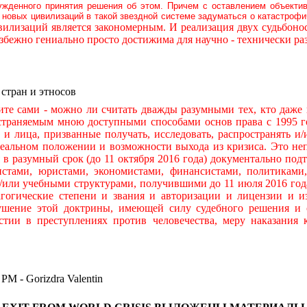
ужденного принятия решения об этом. Причем с оставлением объекти
новых цивилизаций в такой звездной системе задуматься о катастроф
илизаций является закономерным. И реализация двух судьбон
бежно гениально просто достижима для научно - технически р
 стран и этносов
ами - можно ли считать дважды разумными тех, кто даже н
остраняемым мною доступными способами основ права с 1995 го
ры и лица, призванные получать, исследовать, распространять
льном положении и возможности выхода из кризиса. Это непр
я в разумный срок (до 11 октября 2016 года) документально по
тами, юристами, экономистами, финансистами, политиками,
и/или учебными структурами, получившими до 11 июля 2016 год
гогические степени и звания и авторизации и лицензии и и
ушение этой доктрины, имеющей силу судебного решения и 
стии в преступлениях против человечества, меру наказания
 Gorizdra Valentin