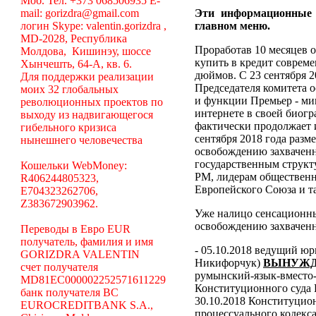
Моб. Тел. +373 068506935 E-
mail: gorizdra@gmail.com
Эти информационные
логин Skype: valentin.gorizdra ,
главном меню.
MD-2028, Республика
Проработав 10 месяцев о
Молдова, Кишинэу, шоссе
купить в кредит соврем
Хынчешть, 64-А, кв. 6.
дюймов. С 23 сентября 2
Для поддержки реализации
Председателя комитета 
моих 32 глобальных
и функции Премьер - ми
революционных проектов по
интернете в своей биогр
выходу из надвигающегося
фактически продолжает 
гибельного кризиса
сентября 2018 года разм
нынешнего человечества
освобождению захваченн
государственным структ
Кошельки WebMoney:
РМ, лидерам общественн
R406244805323,
Европейского Союза и та
E704323262706,
Z383672903962.
Уже налицо сенсационн
освобождению захваченн
Переводы в Евро EUR
получатель, фамилия и имя
- 05.10.2018 ведущий ю
GORIZDRA VALENTIN
Никифорчук)
ВЫНУЖД
счет получателя
румынский-язык-вместо-
MD81EC000002252571611229
Конституционного суда
банк получателя BC
30.10.2018 Конституцио
EUROCREDITBANK S.A.,
процессуального кодекса