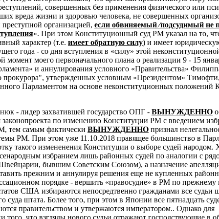
преступлений, совершенных без применения физического или пс
ших вреда жизни и здоровью человека, не совершенных органи
 преступной организацией,
если обвиняемый ⁄подсудимый не 
ступления
». При этом Конституционный суд РМ указал на то, чт
вный характер (т.е.
имеет обратную силу
) и имеет юридическую
кущего года - со дня вступления в «силу» этой неконституционно
й момент моего первоначального плана о реализации 9 - 15 янва
рламента» и аннулирования условного «Правительства» Филипп
о прокурора", утвержденных условным «Президентом» Тимофти
анного Парламентом на основе неконституционных положений 
тнюк - лидер захватившей государство ОПГ -
ВЫНУЖДЕННО
о
 законопроекта по изменению Конституции РМ с введением изб
М, тем самым фактически
ВЫНУЖДЕННО
признал нелегально
емы РМ. При этом уже 11.10.2018 правящее большинство в Пар
отку такого измененения Конституции о выборе судей народом. 
всенародным избранием лишь районных судей по аналогии с ряд
 Швейцарии, бывшим Советским Союзом), а назначение апелля
ставить прежним и аннулируя решения еще не купленных районн
ссационном порядке - вершить «правосудие» в РМ по прежнему 
 штатов США избираются непосредтвенно гражданами все судьи ш
о суда штата. Более того, при этом в
Японии все пятнадцать суд
ются правительством и утвержаются императором.. Однако для
и того, что взгляды нового судьи отражают господствующие в о