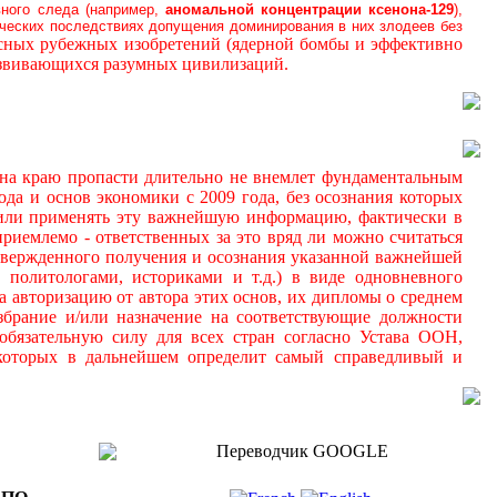
вного следа (например,
аномальной
концентрации ксенона-129
),
ических последствиях допущения доминирования в них злодеев без
осных рубежных изобретений (ядерной бомбы и эффективно
азвивающихся разумных цивилизаций.
а краю пропасти длительно не внемлет фундаментальным
да и основ экономики с 2009 года, без осознания которых
 и/или применять эту важнейшую информацию, фактически в
иемлемо - ответственных за это вряд ли можно считаться
дтвержденного получения и осознания указанной важнейшей
 политологами, историками и т.д.) в виде одновневного
а авторизацию от автора этих основ, их дипломы о среднем
збрание и/или назначение на соответствующие должности
обязательную силу для всех стран согласно Устава ООН,
 которых в дальнейшем определит самый справедливый и
Переводчик GOOGLE