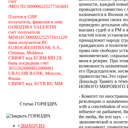
счет
ценности, каждый новый
/MD17EC000000225277163691
проводится совместно с
назначаются в Японии по
Платеж в GBP
подтверждение своих по
получатель, фамилия и имя
приведено детальное об
GORIZDRA VALENTIN
высших судей и в РМ и 
счет получателя
властей и/или установле
MD81EC000002252571611229
принадлежит народу (гр
банк получателя BC
гражданских и политиче
EUROCREDITBANK S.A.,
права они свободно уст
Chisinau, Moldova
экономическое, социальн
СВИФТ код ECBM MD 2X
меня в резерве. При эт
банк посредник счет
возможность назначения
30111826800012000061
его Председателем. нес
URALSIB BANK, Moscow,
правительства.Это серь
Russia
Дональду Трампу в те
СВИФТ код AVTB RU MM
НОВОГО МИРОВОГО ПОР
- Комитет по иностранн
резолюцию о захваченност
Статьи ГОРИЗДРА
with a concentration of eco
influence on parliament, the
ГОРИЗДРА
the media, the text says
экономической и полити
¤
ВЫХОД ИЗ
на парламент, правител