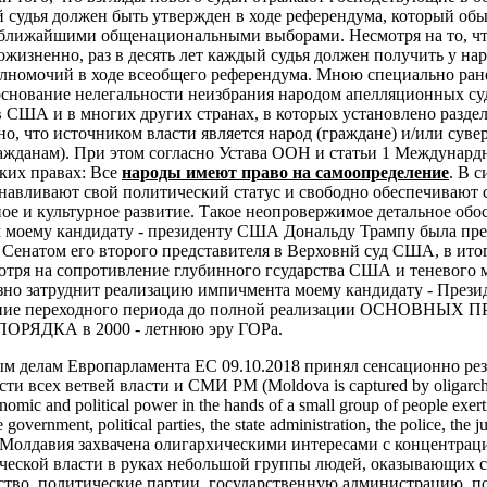
 судья должен быть утвержден в ходе референдума, который об
 ближайшими общенациональными выборами. Несмотря на то, чт
жизненно, раз в десять лет каждый судья должен получить у на
лномочий в ходе всеобщего референдума.
Мною специально ране
основание нелегальности неизбрания народом апелляционных су
в США и в многих других странах, в которых установлено разде
но, что источником власти является народ (граждане) и/или суве
ажданам). При этом согласно Устава ООН и статьи 1 Междунардн
ких правах:
Все
народы имеют право на самоопределение
. В с
анавливают свой политический статус и свободно обеспечивают 
ое и культурное развитие.
Такое неопровержимое детальное обо
ом моему кандидату - президенту США Дональду Трампу была пр
 Сенатом его второго представителя в Верховнй суд США, в ито
мотря на сопротивление глубинного гсударства США и теневого 
езно затруднит реализацию импичмента моему кандидату - Пре
чение переходного периода до полной реализации ОСНОВНЫ
ЯДКА в 2000 - летнюю эру ГОРа.
ым делам Европарламента ЕС 09.10.2018 принял сенсационно ре
и всех ветвей власти и СМИ РМ (Moldova is captured by oligarchic
nomic and political power in the hands of a small group of people exert
 government, political parties, the state administration, the police, the j
. - «Молдавия захвачена олигархическими интересами с концентрац
ческой власти в руках небольшой группы людей, оказывающих с
ьство, политические партии, государственную администрацию, 