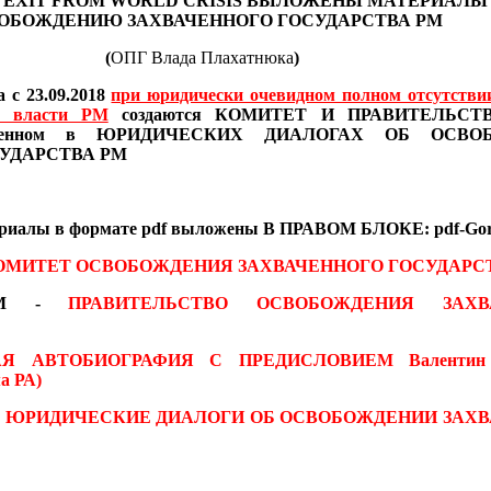
 EXIT FROM WORLD CRISIS
ВЫЛОЖЕНЫ МАТЕРИАЛ
ОБОЖДЕНИЮ ЗАХВАЧЕННОГО ГОСУДАРСТВА РМ
(
ОПГ Влада Плахатнюка
)
 с 23.09.2018
при юридически очевидном полном отсутстви
в власти РМ
создаются
КОМИТЕТ И ПРАВИТЕЛЬСТВО
иведенном в ЮРИДИЧЕСКИХ ДИАЛОГАХ
ОБ ОСВО
УДАРСТВА РМ
ериалы
в формате pdf
выложены В ПРАВОМ БЛОКЕ: pdf-Gor
ОМИТЕТ ОСВОБОЖДЕНИЯ ЗАХВАЧЕННОГО ГОСУДАРС
 RM -
ПРАВИТЕЛЬСТВО ОСВОБОЖДЕНИЯ ЗАХВ
АЯ АВТОБИОГРАФИЯ С ПРЕДИСЛОВИЕМ
Валентин
а РА)
-
ЮРИДИЧЕСКИЕ ДИАЛОГИ ОБ ОСВОБОЖДЕНИИ ЗАХ