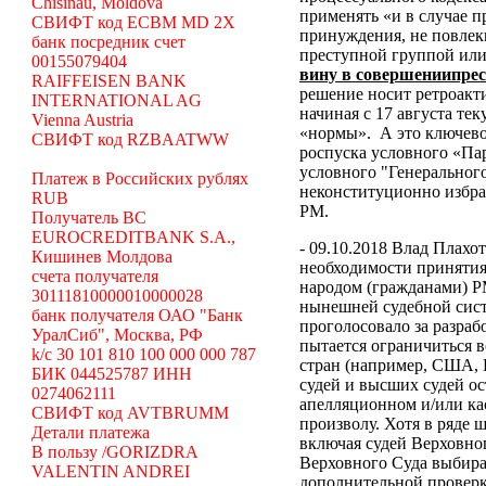
Chisinau, Moldova
применять «и в случае 
СВИФТ код ECBM MD 2X
принуждения, не повлек
банк посредник счет
преступной группой или
00155079404
вину в совершениипре
RAIFFEISEN BANK
решение носит ретроакти
INTERNATIONAL AG
начиная с 17 августа те
Vienna Austria
«нормы».
А это ключево
СВИФТ код RZBAATWW
роспуска условного «Па
условного "Генеральног
Платеж в Российских рублях
неконституционно избр
RUB
РМ.
Получатель BC
EUROCREDITBANK S.A.,
- 09.10.2018 Влад Плахо
Кишинев Молдова
необходимости принятия
счета получателя
народом (гражданами) Р
30111810000010000028
нынешней судебной сист
банк получателя ОАО "Банк
проголосовало за разраб
УралСиб", Москва, РФ
пытается ограничиться 
k/c 30 101 810 100 000 000 787
стран (например, США,
БИК 044525787 ИНН
судей и высших судей о
0274062111
апелляционном и/или ка
СВИФТ код AVTBRUMM
произволу. Хотя в ряде
Детали платежа
включая судей Верховног
В пользу /GORIZDRA
Верховного Суда выбира
VALENTIN ANDREI
дополнительной проверк