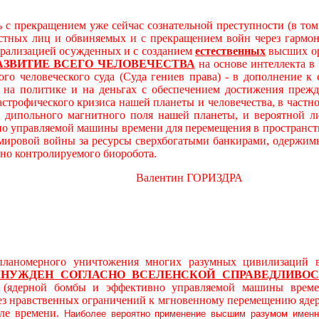
 с прекращением уже сейчас сознательной преступности (в то
остных лиц и обвиняемых и с прекращением войн через гарм
трализацией осужденных и с созданием
естественных
высших ор
АЗВИТИЕ ВСЕГО ЧЕЛОВЕЧЕСТВА
на основе интеллекта в
ого человеческого суда (Суда гениев права) - в дополнение 
а политике и на деньгах с обеспечением достижения прежде
астрофического кризиса нашей планеты и человечества, в част
дипольного магнитного поля нашей планеты, и вероятной л
о управляемой машины времени для перемещения в пространст
 мировой войны за ресурсы сверхбогатыми банкирами, одержимы
вно контролируемого биоробота.
алентин ГОРИЗДРА
ерного уничтожения многих разумных цивилизаций в ви
ЫНУЖДЕН
СОГЛАСНО ВСЕЛЕНСКОЙ СПРАВЕДЛИВОС
й (ядерной бомбы и эффективно управляемой машины време
без нравственных ограничений к мгновенному перемещению яде
ле времени.
Наиболее вероятно применение высшим разумом именн