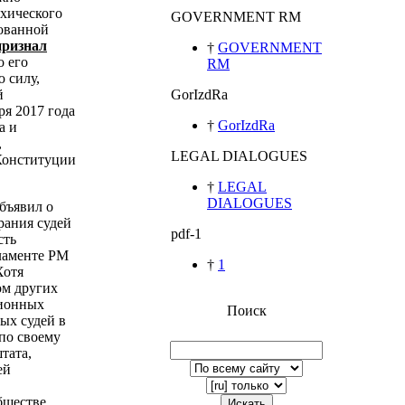
ихического
GOVERNMENT RM
зованной
признал
†
GOVERNMENT
о его
RM
 силу,
й
GorIzdRa
ря 2017 года
†
GorIzdRa
а и
,
LEGAL DIALOGUES
Конституции
†
LEGAL
DIALOGUES
бъявил о
рания судей
pdf-1
сть
ламенте РМ
†
1
Хотя
ом других
ционных
Поиск
ых судей в
по своему
тата,
ей
бществе
Искать