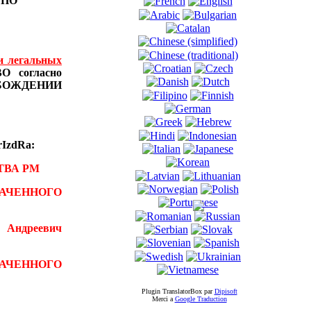
Ы
ПО
и легальных
 согласно
БОЖДЕНИИ
IzdRa:
ТВА РМ
АЧЕННОГО
 Андреевич
ВАЧЕННОГО
Plugin TranslatorBox par
Dipisoft
Merci а
Google Traduction