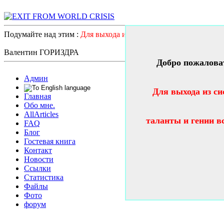
Подумайте над этим :
Для выхода из системного катастрофичес
Валентин ГОРИЗДРА
Добро пожалова
Админ
Для выхода из си
Главная
Обо мне.
AllArticles
таланты и гении в
FAQ
Блог
Гостевая книга
Контакт
Новости
Ссылки
Статистика
Файлы
Фото
форум