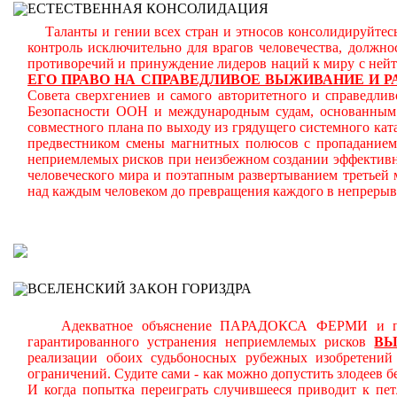
ЕСТЕСТВЕННАЯ КОНСОЛИДАЦИЯ
Таланты и гении всех стран и этносов консолидируйтесь
контроль исключительно для врагов человечества, должн
противоречий и принуждение лидеров наций к миру с ней
ЕГО ПРАВО НА СПРАВЕДЛИВОЕ ВЫЖИВАНИЕ И Р
Совета сверхгениев и самого авторитетного и справедлив
Безопасности ООН и международным судам, основанным н
совместного плана по выходу из грядущего системного кат
предвестником смены магнитных полюсов с пропаданием 
неприемлемых рисков при неизбежном создании эффективн
человеческого мира и поэтапным развертыванием третьей
над каждым человеком до превращения каждого в непреры
В
ВСЕЛЕНСКИЙ ЗАКОН ГОРИЗДРА
Адекватное объяснение ПАРАДОКСА ФЕРМИ и планом
гарантированного устранения неприемлемых рисков
В
реализации обоих судьбоносных рубежных изобретени
ограничений.
Судите сами - как можно допустить злодеев 
И когда попытка переиграть случившееся приводит к пет