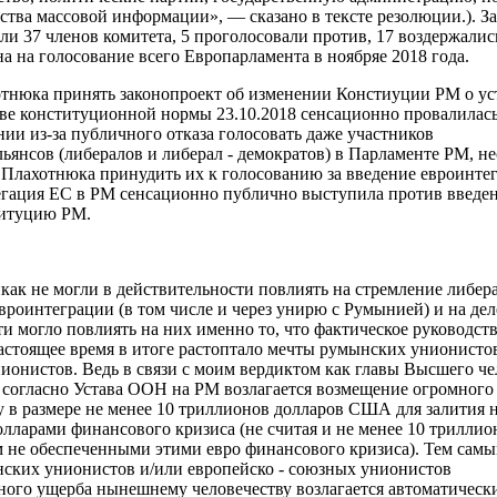
дства массовой информации», — сказано в тексте резолюции.). 
и 37 членов комитета, 5 проголосовали против, 17 воздержались
а на голосование всего Европарламента в ноябряе 2018 года.
отнюка принять законопроект об изменении Констиуции РМ о у
тве конституционной нормы 23.10.2018 сенсационно провалилась
ии из-за публичного отказа голосовать даже участников
ьянсов (либералов и либерал - демократов) в Парламенте РМ, не
Плахотнюка принудить их к голосованию за введение евроинте
гация ЕС в РМ сенсационно публично выступила против введе
титуцию РМ.
как не могли в действительности повлиять на стремление либер
евроинтеграции (в том числе и через унирю с Румынией) и на де
ти могло повлиять на них именно
то, что
фактическое руководст
настоящее время в итоге растоптало мечты румынских унионисто
нионистов.
Ведь в связи с моим вердиктом
как главы Высшего че
) согласно Устава ООН
на РМ
возлагается
возмещение
огромного
у
в размере не менее 10 триллионов долларов США для залития н
лларами финансового кризиса (не считая и не менее 10 триллио
ем не обеспеченными этими евро финансового кризиса).
Тем самы
ских унионистов и/или европейско - союзных унионистов
ного ущерба нынешнему человечеству возлагается автоматически