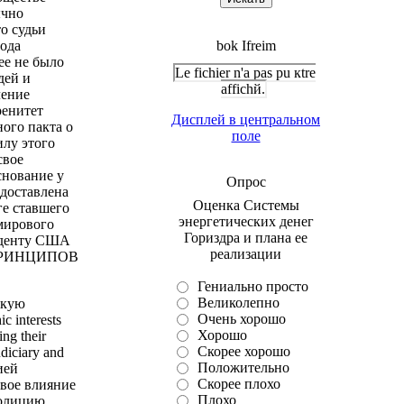
ычно
о судьи
рода
bok Ifreim
е не было
Le fichier n'a pas pu кtre
дей и
affichй.
ление
ренитет
Дисплей в центральном
ого пакта о
поле
илу этого
свое
снование у
Опрос
едоставлена
Оценка Системы
ге ставшего
энергетических денег
мирового
Гориздра и плана ее
зиденту США
реализации
Х ПРИНЦИПОВ
Гениально просто
Великолепно
зкую
Очень хорошо
 interests
Хорошо
ing their
Скорее хорошо
udiciary and
Положительно
ией
Скорее плохо
вое влияние
Плохо
полицию,