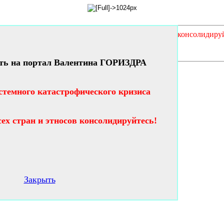
кого кризиса таланты и гении всех стран и этносов консолидиру
ть на портал Валентина ГОРИЗДРА
стемного катастрофического кризиса
сех стран и этносов консолидируйтесь!
Закрыть