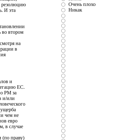
Очень плохо
За резолюцию
Никак
. И эта
становлении
 во втором
смотря на
грации в
ния
алов и
легацию ЕС.
во РМ за
в и/или
ловеческого
 ущерба
и чем не
нов евро
м, в случае
 (по праву)