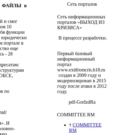
Сеть порталов
ку ФАЙЛЫ в
Сеть информационных
й и смог
порталов «ВЫХОД ИЗ
ном 10
КРИЗИСА»
себя функции
а юридически
В процессе разработки.
м портале в
ьство еще
Первый базовый
ь - 28
информационный
портал
дресатам:
www.exitfromcris.h18.ru
 структурам
создан в 2009 году и
 ОБСЕ,
модернизирован в 2015
году после атаки в 2012
в по
году.
pdf-GorIzdRa
.md/
COMMITTEE RM
м».
И
†
COMMITTEE
оловно-
RM
ожно