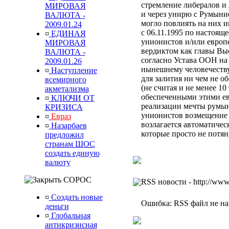
стремление либералов и 
МИРОВАЯ
и через унирю с Румыни
ВАЛЮТА -
могло повлиять на них 
2009.01.24
с 06.11.1995 по настоящ
¤
ЕДИНАЯ
унионистов и/или европ
МИРОВАЯ
вердиктом
как главы Вы
ВАЛЮТА -
согласно Устава ООН
на
2009.01.26
нынешнему человечеств
¤
Наступление
для залития ни чем не 
всемирного
(не считая и не менее 10
акметализма
обеспеченными этими ев
¤
КЛЮЧИ ОТ
реализации мечты румын
КРИЗИСА
унионистов возмещени
¤
Евраз
возлагается автоматиче
¤
Назарбаев
которые просто не потя
предложил
странам ШОС
создать единую
валюту
СОРОС
RSS новости - http://www
¤
Создать новые
Ошибка: RSS файл не най
деньги
¤
Глобальная
антикризисная