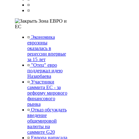
¤
¤
Зона ЕВРО и
ЕС
¤
Экономика
еврозоны
оказалась в
рецессии впервые
за 15 лет
¤
"Отец" евро
поддержал идею
Назарбаева
¤
Участники
саммита ЕС - за
реформу мирового
финансового
рынка
¤
Отказ обсуждать
введение
общемировой
валюты на
саммите G20
¤
Европа написала