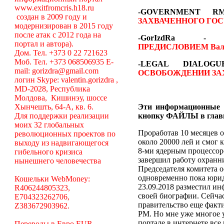
www.exitfromcris.h18.ru
-GOVERNMENT 
создан в 2009 году и
ЗАХВАЧЕННОГО ГОС
модернизирован в 2015 году
после атак с 2012 года на
-GorIzdRa
портал и автора).
ПРЕДИСЛОВИЕМ
Вал
Дом. Тел. +373 0 22 721623
Моб. Тел. +373 068506935 E-
-LEGAL DIALO
mail: gorizdra@gmail.com
ОСВОБОЖДЕНИИ ЗА
логин Skype: valentin.gorizdra ,
MD-2028, Республика
Молдова, Кишинэу, шоссе
Хынчешть, 64-А, кв. 6.
Эти информационные 
Для поддержки реализации
кнопку ФАЙЛЫ в глав
моих 32 глобальных
Проработав 10 месяцев о
революционных проектов по
около 20000 лей и смог 
выходу из надвигающегося
8-ми ядерным процессоро
гибельного кризиса
завершил работу охранни
нынешнего человечества
Председателя комитета 
одновременно пока юрид
Кошельки WebMoney:
23.09.2018 разместил ин
R406244805323,
своей биографии. Сейча
E704323262706,
правительство еще факт
Z383672903962.
РМ. Но мне уже многое у
портале в интернете вс
Переводы в Евро EUR