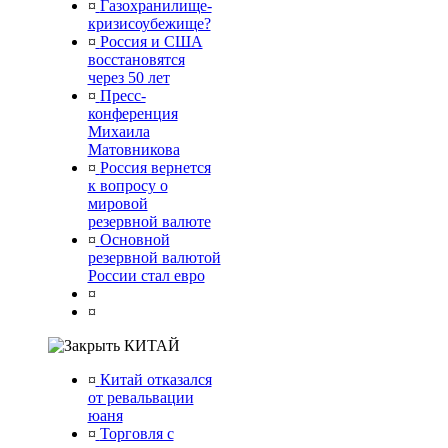
¤
Газохранилище-
кризисоубежище?
¤
Россия и США
восстановятся
через 50 лет
¤
Пресс-
конференция
Михаила
Матовникова
¤
Россия вернется
к вопросу о
мировой
резервной валюте
¤
Основной
резервной валютой
России стал евро
¤
¤
КИТАЙ
¤
Китай отказался
от ревальвации
юаня
¤
Торговля с