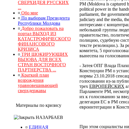
СВЕРХИДЕЯ РУССКИХ
РМ (Moldova is captured by
...
political power in the hand
¤
Обо мне
parliament, the government, 
¤
По выборам Президента
judiciary and the media, 
Республики Молдова
интересами с концентра
¤
Добро пожаловать на
небольшой группы людей
портал ВЫХОД ИЗ
правительство, политич
КАТАСТРОФИЧЕСКОГО
полицию, судебную сист
ФИНАНСОВОГО
тексте резолюции.). За
КРИЗИСА
комитета, 5 проголосова
¤
ТРИ ШОКИРУЮЩИХ
вынесена на голосование
ВЫЗОВА ДЛЯ ВСЕХ
СТРАН ВОСТОЧНОГО
- Затея ОПГ Влада Плах
ПАРТНЕРСТВА ...
Констиуции РМ о устано
¤
Краткий план
нормы 23.10.2018 сенса
возрождения
голосовании из-за публи
уравновешивающей
трех
ЕВРОПЕЙСКИХ
ал
сверхдержавы
Парламенте РМ, несмотр
их к голосованию за вв
делегация ЕС в РМ сенс
Материалы по кризису
евроинтеграции в Конс
НАЗАРБАЕВ
При этом социалисты ни
¤
ЕДИНАЯ