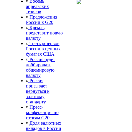
¤
Восемь
апрельских
тезисов
¤
Предложения
России к G20
¤
Кремль
представит новую
валюту
¤
Треть резервов
России в ценных
бумагах США
¤
Россия будет
лоббировать
общемировую
валюту
¤
Россия
призывает
вернуться к
золотому
стандарту
¤
Пресс-
конференция по
итогам G20
¤
Доля валютных
вкладов в России