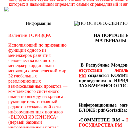
которых в дальнейшем определит самый справедливый и ав
Информация
ПО ОСВОБОЖДЕНИЮ РМ -
Валентин ГОРИЗДРА
НА ПОРТАЛЕ 
МАТЕРИАЛЫ
Исполняющий по призванию
функции одного из
менеджеров развития
человечества как автор -
В Республике Молдова
менеджер кардинально
отсутствии лег
меняющих человеческий мир
РМ
создаются
КОМИТЕ
32 глобальных
приведенном в Ю
революционных
ЗАХВАЧЕННОГО ГОС
взаимосвязанных проектов —
комплексного системного
плана по выходу из кризиса -
руководитель и главный
Информационные ма
редактор создаваемой сети
БЛОКЕ: pdf-GorIzdRa:
информационных порталов
«ВЫХОД ИЗ КРИЗИСА»
-COMMITTEE RM
-
(первый базовый
ГОСУДАРСТВА РМ
информационный портал