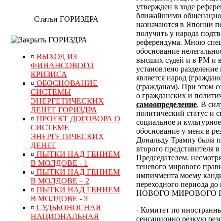
утвержден в ходе рефер
ближайшими общенацион
Статьи ГОРИЗДРА
назначаются в Японии по
получить у народа подт
ГОРИЗДРА
референдума.
Мною специ
обоснование нелегально
¤
ВЫХОД ИЗ
высших судей и в РМ и 
ФИНАНСОВОГО
установлено разделение 
КРИЗИСА
является народ (граждан
¤
ОБОСНОВАНИЕ
(гражданам). При этом 
СИСТЕМЫ
о гражданских и полити
ЭНЕРГЕТИЧЕСКИХ
самоопределение
. В си
ДЕНЕГ ГОРИЗДРА
политический статус и с
¤
ПРОЕКТ ДОГОВОРА О
социальное и культурное
СИСТЕМЕ
обоснование у меня в р
ЭНЕРГЕТИЧЕСКИХ
Дональду Трампу была п
ДЕНЕГ
второго представителя в
¤
ПЫТКИ НАД ГЕНИЕМ
Председателем. несмотр
В МОЛДОВЕ - 1
теневого мирового прави
¤
ПЫТКИ НАД ГЕНИЕМ
импичмента моему канди
В МОЛДОВЕ – 2
переходного периода
¤
ПЫТКИ НАД ГЕНИЕМ
НОВОГО МИРОВОГО ПОР
В МОЛДОВЕ - 3
¤
СУДЬБОНОСНАЯ
- Комитет по иностранн
НАЦИОНАЛЬНАЯ
сенсационно резкую рез