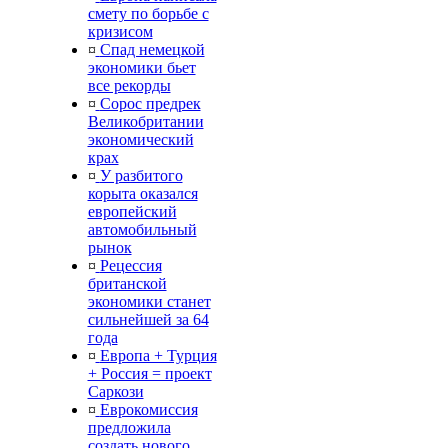
смету по борьбе с
кризисом
¤
Спад немецкой
экономики бьет
все рекорды
¤
Сорос предрек
Великобритании
экономический
крах
¤
У разбитого
корыта оказался
европейский
автомобильный
рынок
¤
Рецессия
британской
экономики станет
сильнейшей за 64
года
¤
Европа + Турция
+ Россия = проект
Саркози
¤
Еврокомиссия
предложила
создать нового