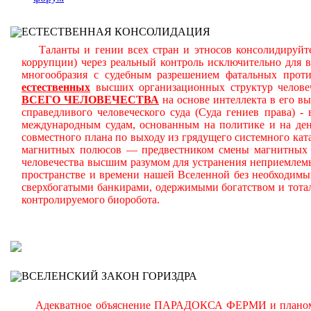
ЕСТЕСТВЕННАЯ КОНСОЛИДАЦИЯ
Таланты и гении всех стран и этносов консолидируйте
коррупции) через реальный контроль исключительно для 
многообразия с судебным разрешением фатальных прот
естественных
высших организационных структур челове
ВСЕГО ЧЕЛОВЕЧЕСТВА
на основе интеллекта в его в
справедливого человеческого суда (Суда гениев права) 
международным судам, основанным на политике и на день
совместного плана по выходу из грядущего системного ката
магнитных полюсов — предвестником смены магнитных п
человечества высшим разумом для устранения неприемлем
пространстве и времени нашей Вселенной без необходимы
сверхбогатыми банкирами, одержимыми богатством и тота
контролируемого биоробота.
В
ВСЕЛЕНСКИЙ ЗАКОН ГОРИЗДРА
Адекватное объяснение ПАРАДОКСА ФЕРМИ и планомерно