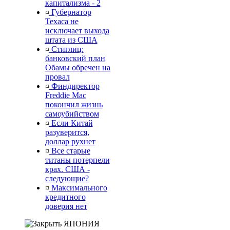
капитализма - 2
¤
Губернатор
Техаса не
исключает выхода
штата из США
¤
Стиглиц:
банковский план
Обамы обречен на
провал
¤
Финдиректор
Freddie Mac
покончил жизнь
самоубийством
¤
Если Китай
разуверится,
доллар рухнет
¤
Все старые
титаны потерпели
крах. США -
следующие?
¤
Максимального
кредитного
доверия нет
ЯПОНИЯ