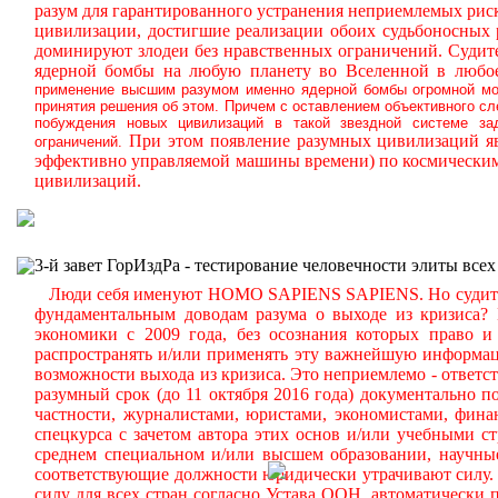
разум для гарантированного устранения неприемлемых ри
цивилизации, достигшие реализации обоих судьбоносных
доминируют злодеи без нравственных ограничений.
Судите
ядерной бомбы на любую планету во Вселенной в любое
применение высшим разумом именно ядерной бомбы огромной мощ
принятия решения об этом. Причем с оставлением объективного с
побуждения новых цивилизаций в такой звездной системе за
При этом появление разумных цивилизаций яв
ограничений.
эффективно управляемой машины времени) по космическим
цивилизаций.
3-й завет ГорИздРа - тестирование человечности элиты всех
Люди себя именуют HOMO SAPIENS SAPIENS. Но судите сам
фундаментальным доводам разума о выходе из кризиса?
экономики с 2009 года, без осознания которых право и 
распространять и/или применять эту важнейшую информа
возможности выхода из кризиса. Это неприемлемо - ответст
разумный срок (до 11 октября 2016 года) документально
частности, журналистами, юристами, экономистами, фина
спецкурса с зачетом автора этих основ и/или учебными с
среднем специальном и/или высшем образовании, научные
соответствующие должности юридически утрачивают силу. 
силу для всех стран согласно Устава ООН, автоматически 