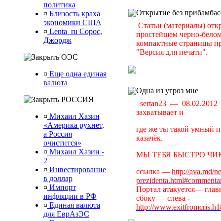
политика
Открытие без прибамбас
¤
Близость краха
экономики США
Статьи (материалы) отк
¤
Lenta_ru Сорос,
простейшем черно-белом 
Джордж
компактные страницы пр
"Версия для печати".
ОЭС
¤
Еще одна единая
валюта
Одна из угроз мне
РОССИЯ
sertan23 — 08.02.201
захватывает и
¤
Михаил Хазин
«Америка рухнет,
где же ты такой умный п
а Россия
казачёк.
очистится»
¤
Михаил Хазин -
МЫ ТЕБЯ БЫСТРО ЧИК
2
¤
Инвестирование
ссылка —
http://ava.md/n
в доллар
prezidenta.html#commenta
¤
Импорт
Портал атакуется— главн
инфляции в РФ
сбоку — слева -
¤
Единая валюта
http://www.exitfromcris.h
для ЕврАзЭС