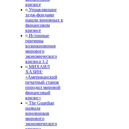
кризисе
¤
Управляющие
хедж-фондами
нашли виновных в
финансовом
кризисе
¤
Истинные
причины
возникновения
мирового
экономического
кризиса 1-2
¤
МИХАИЛ
ХАЗИН:
«Американский
печатный станок
породил мировой
финансовый
кризис»
¤
The Guardian
назвала
виновников
мирового
экономического
кризиса