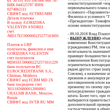
k/c 30 101 810 100 000 000 787
неконституционной «н
БИК 044525787 ИНН
первоначального плана о
0274062111
условного «Парламента»
СВИФТ код AVTBRUMM
Филиппа и условного "Г
Детали платежа
«Президентом» Тимофти
В пользу /GORIZDRA
основе неконституцион
VALENTIN ANDREI
счет
- 09.10.2018 Влад Плахо
/MD17EC000000225277163691
-
ВЫНУЖДЕННО
объя
изменению Конституции 
Платеж в GBP
(гражданами) РМ, тем с
получатель, фамилия и имя
нелегальность нынешней
GORIZDRA VALENTIN
правящее большинство в
счет получателя
измененения Конституци
MD81EC000002252571611229
ограничиться всенародн
банк получателя BC
рядом других стран (н
EUROCREDITBANK S.A.,
Союзом), а назначение 
Chisinau, Moldova
прежним и аннулируя ре
СВИФТ код ECBM MD 2X
апелляционном и/или ка
банк посредник счет
прежнему по своему про
30111826800012000061
непосредтвенно граждана
URALSIB BANK, Moscow,
штата. Более того, при э
Russia
выбираются правительст
СВИФТ код AVTB RU MM
дополнительной проверки
господствующие в общес