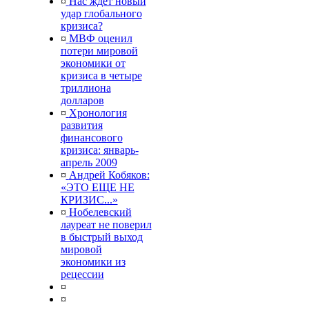
¤
Нас ждет новый
удар глобального
кризиса?
¤
МВФ оценил
потери мировой
экономики от
кризиса в четыре
триллиона
долларов
¤
Хронология
развития
финансового
кризиса: январь-
апрель 2009
¤
Андрей Кобяков:
«ЭТО ЕЩЕ НЕ
КРИЗИС...»
¤
Нобелевский
лауреат не поверил
в быстрый выход
мировой
экономики из
рецессии
¤
¤