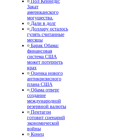
¤
Пол Кеннеди:
Закат
американского
могущества.
¤
Дали в долг
¤
Доллару осталось
гулять считанные
месяцы
¤
Барак Обама:
финансовая
система США
может потерпеть
крах
¤
Оценка нового
антикризисного
плана США
¤
Обама отверг
создание
международной
резервной валюты
¤
Пентагон
готовит сценарий
экономической
войны
¤
Конец