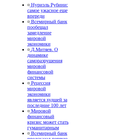
¤
Нуриэль Рубини:
самое ужасное еще
впереди
¤
Всемирный банк
пообещал
замедление
мировой
экономики
¤
Д.Митяев. О
динамике
саморазрушения
мировой
финансовой
системы
¤
Рецессия
мировой
экономики
является худшей за
последние 100 лет
¤
Мировой
финансовый
кризис может стать
гуманитарным
¤
Всемирный банк
предсказал первую