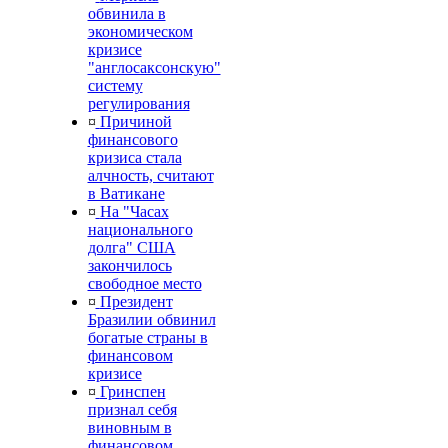
обвинила в
экономическом
кризисе
"англосаксонскую"
систему
регулирования
¤
Причиной
финансового
кризиса стала
алчность, считают
в Ватикане
¤
На "Часах
национального
долга" США
закончилось
свободное место
¤
Президент
Бразилии обвинил
богатые страны в
финансовом
кризисе
¤
Гринспен
признал себя
виновным в
финансовом