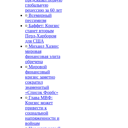
глобальную
рецессию за 60 лет
¤
Всемирный
пессимизм
¤
Баффет: Кризис
станет вторым
Перл-Харбором
для США
¤
Михаил Хазин:
мировая
финансовая элита
обречена
¤
Мировой
финансовый
кризис заметно
сократил
знаменитый
«Список Форбс»
¤
Глава МВФ:
Кризис может
привести к
социальной
напряженности и
войнам