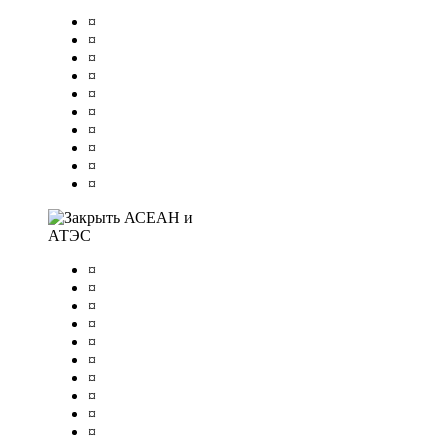
¤
¤
¤
¤
¤
¤
¤
¤
¤
¤
АСЕАН и
АТЭС
¤
¤
¤
¤
¤
¤
¤
¤
¤
¤