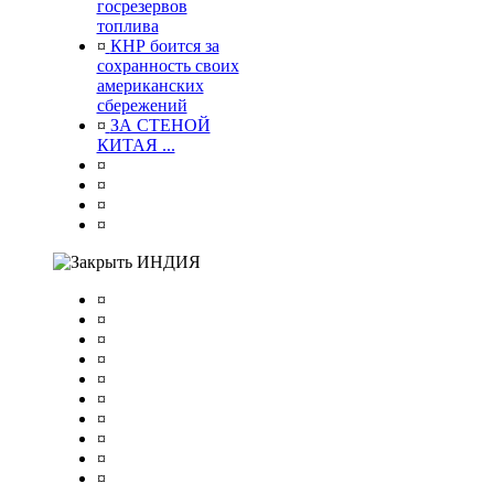
госрезервов
топлива
¤
КНР боится за
сохранность своих
американских
сбережений
¤
ЗА СТЕНОЙ
КИТАЯ ...
¤
¤
¤
¤
ИНДИЯ
¤
¤
¤
¤
¤
¤
¤
¤
¤
¤