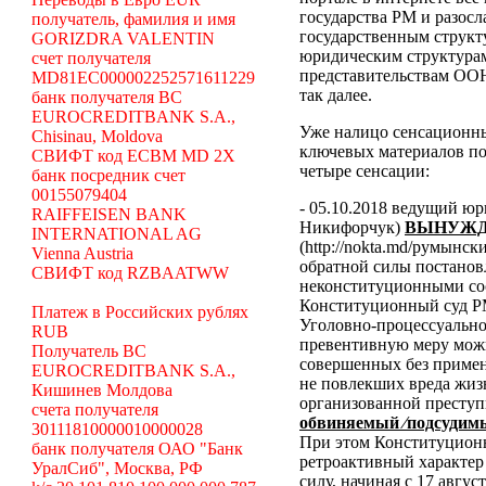
государства РМ и разосл
получатель, фамилия и имя
государственным структ
GORIZDRA VALENTIN
юридическим структура
счет получателя
представительствам ООН
MD81EC000002252571611229
так далее.
банк получателя BC
EUROCREDITBANK S.A.,
Уже налицо сенсационн
Chisinau, Moldova
ключевых материалов по
СВИФТ код ECBM MD 2X
четыре сенсации:
банк посредник счет
00155079404
- 05.10.2018 ведущий ю
RAIFFEISEN BANK
Никифорчук)
ВЫНУЖД
INTERNATIONAL AG
(http://nokta.md/румынс
Vienna Austria
обратной силы постано
СВИФТ код RZBAATWW
неконституционными со
Конституционный суд Р
Платеж в Российских рублях
Уголовно-процессуальног
RUB
превентивную меру можн
Получатель BC
совершенных без примен
EUROCREDITBANK S.A.,
не повлекших вреда жиз
Кишинев Молдова
организованной преступ
счета получателя
обвиняемый ⁄подсудимы
30111810000010000028
При этом Конституционн
банк получателя ОАО "Банк
ретроактивный характер 
УралСиб", Москва, РФ
силу, начиная с 17 авгус