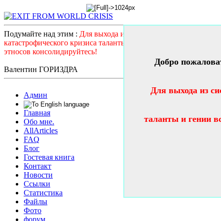
Подумайте над этим :
Для выхода из системного
катастрофического кризиса таланты и гении всех стран и
этносов консолидируйтесь!
Добро пожалова
Валентин ГОРИЗДРА
Для выхода из си
Админ
Главная
таланты и гении в
Обо мне.
AllArticles
FAQ
Блог
Гостевая книга
Контакт
Новости
Ссылки
Статистика
Файлы
Фото
форум