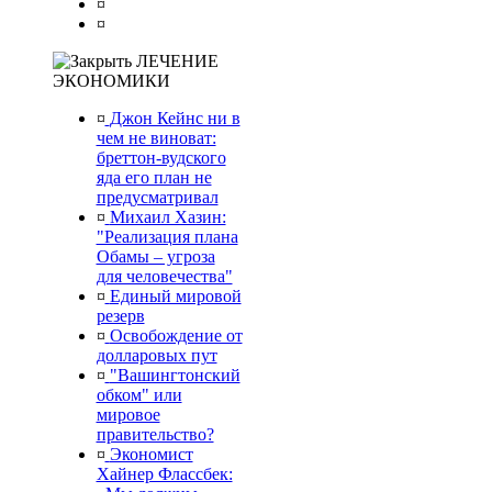
¤
¤
ЛЕЧЕНИЕ
ЭКОНОМИКИ
¤
Джон Кейнс ни в
чем не виноват:
бреттон-вудского
яда его план не
предусматривал
¤
Михаил Хазин:
"Реализация плана
Обамы – угроза
для человечества"
¤
Единый мировой
резерв
¤
Освобождение от
долларовых пут
¤
"Вашингтонский
обком" или
мировое
правительство?
¤
Экономист
Хайнер Флассбек: